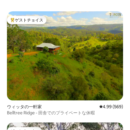
ゲストチョイス
大好評のゲストチョイスです。
ウィッタの一軒家
レビュー569件
4.99 (569)
Belltree Ridge - 田舎でのプライベートな休暇