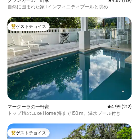
クランガーの一軒家
レビュー119件
4.87 (119)
自然に囲まれた家 l インフィニティプールと眺め
ゲストチョイス
大好評のゲストチョイスです。
マークーラの一軒家
レビュー212件
4.99 (212)
トップ1%のLuxe Home 海まで150 m、温水プール付き
ゲストチョイス
大好評のゲストチョイスです。