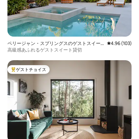
ペリージャン・スプリングスのゲストスイー
レビュー103件
4.96 (103)
ト
高級感あふれるゲストスイート貸切
ゲストチョイス
大好評のゲストチョイスです。