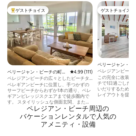
ゲストチョイス
ゲストチョイス
大好評のゲストチョイスです。
ゲストチョイス
ペリージャン・ビ
ション・アパート
ペレジアンビーチヴ
ペリージャン・ビーチの町
レビュー111件、5つ星中4.99
4.99 (111)
ビーチまで200m
この完全に改装さ
家・長屋
ペレジアンビーチの広々としたビーチタ
チで1日過ごした
ウンハウス
ペレギアンビーチに位置し、手つかずの
いだりするための
サーフビーチからわずか1本の通り、ペレ
レイアウトを提供します。 
ギアンビレッジスクエアまで徒歩圏内で
は敷地内にあるわ
す。 スタイリッシュな側面玄関、または
で、完全なプライ
ペレジアン・ビーチ⁠周⁠辺⁠の
ゲスト専用のダブルガレージからアクセ
もやカクテルのた
スできます。 上層階には、モダンで広々
バ⁠ケ⁠ー⁠シ⁠ョ⁠ン⁠レ⁠ン⁠タ⁠ル⁠で人⁠気⁠の
分なスペースがあります。 
としたキッチン、エアコン付きリビング
ア⁠メ⁠ニ⁠テ⁠ィ⁠・⁠設⁠備
にあるビレッジ、
エリア、バルコニー、部分的海の眺めが
ト、近くのヌーサ
あります。 下層階には、エアコン付きの
オプションが揃っています