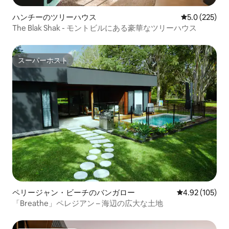
ハンチーのツリーハウス
レビュー225
5.0 (225)
The Blak Shak - モントビルにある豪華なツリーハウス
スーパーホスト
スーパーホスト
ペリージャン・ビーチのバンガロー
レビュー105件
4.92 (105)
「Breathe」ペレジアン – 海辺の広大な土地