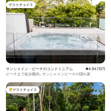
ゲストチョイス
ゲストチョイス
サンシャイン・ビーチのコンドミニアム
レビュー107件
4.94 (107)
ビーチまで徒歩圏内…サンシャインビーチの隠れ家
ゲストチョイス
大好評のゲストチョイスです。