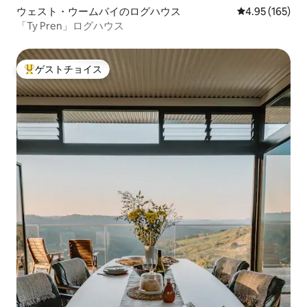
ウェスト・ウームバイのログハウス
レビュー165件
4.95 (165)
「Ty Pren」ログハウス
ゲストチョイス
大好評のゲストチョイスです。