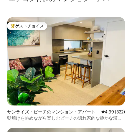
ゲストチョイス
大好評のゲストチョイスです。
サンライズ・ビーチのマンション・アパート
レビュー322件
4.99 (322)
朝焼けを眺めながら楽しむビーチの隠れ家的な静かな滞在
＆ビーチ散策