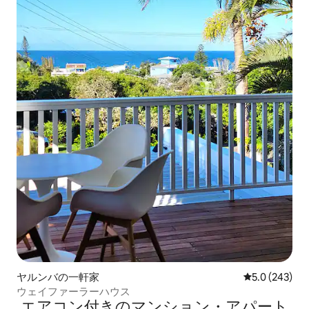
ヤルンバの一軒家
レビュー243
5.0 (243)
ウェイファーラーハウス
エアコン付きのマンション・アパート