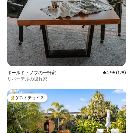
ボールド・ノブの一軒家
レビュー128件
4.95 (128)
リバーデルの隠れ家
ゲストチョイス
大好評のゲストチョイスです。