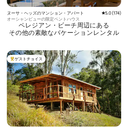
ヌーサ・ヘッズのマンション・アパート
レビュー174
5.0 (174)
オーシャンビューの限定ペントハウス
ペレジアン・ビーチ⁠周⁠辺⁠に⁠あ⁠る
そ⁠の⁠他⁠の素⁠敵⁠なバ⁠ケ⁠ー⁠シ⁠ョ⁠ン⁠レ⁠ン⁠タ⁠ル
ゲストチョイス
大好評のゲストチョイスです。