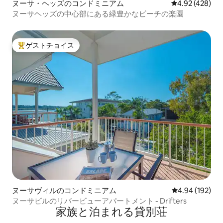
ヌーサ・ヘッズのコンドミニアム
レビュー428件
4.92 (428)
ヌーサヘッズの中心部にある緑豊かなビーチの楽園
ゲストチョイス
大好評のゲストチョイスです。
ヌーサヴィルのコンドミニアム
レビュー192件
4.94 (192)
ヌーサビルのリバービューアパートメント - Drifters
家族と泊まれる貸別荘