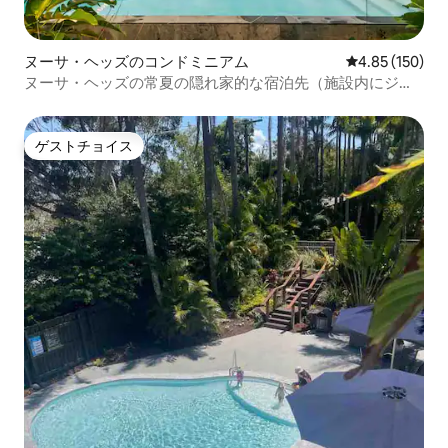
ヌーサ・ヘッズのコンドミニアム
レビュー150件
4.85 (150)
ヌーサ・ヘッズの常夏の隠れ家的な宿泊先（施設内にジム
とプールあり）
ゲストチョイス
ゲストチョイス