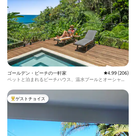
ゴールデン・ビーチの一軒家
レビュー206件
4.99 (206)
ペットと泊まれるビーチハウス、温水プールとオーシャン
ビュー
ゲストチョイス
大好評のゲストチョイスです。