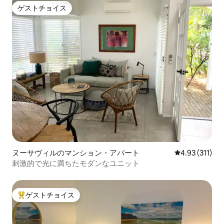
ゲストチョイス
ゲストチョイス
ヌーサヴィルのマンション・アパート
レビュー311
4.93 (311)
刺激的で光に満ちたモダンなユニット
ゲストチョイス
大好評のゲストチョイスです。