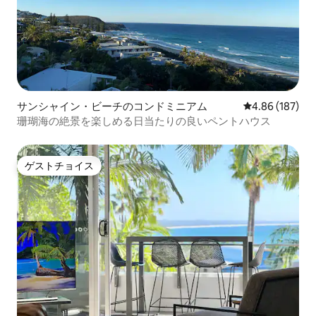
サンシャイン・ビーチのコンドミニアム
レビュー187件
4.86 (187)
珊瑚海の絶景を楽しめる日当たりの良いペントハウス
ゲストチョイス
ゲストチョイス