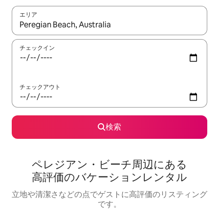
エリア
検索結果が表示されたら、上下の矢印キーを使って移動するか、
チェックイン
チェックアウト
検索
ペレジアン・ビーチ⁠周⁠辺⁠に⁠あ⁠る
高⁠評⁠価⁠のバ⁠ケ⁠ー⁠シ⁠ョ⁠ン⁠レ⁠ン⁠タ⁠ル
立地や清潔さなどの点でゲストに高評価のリスティング
です。