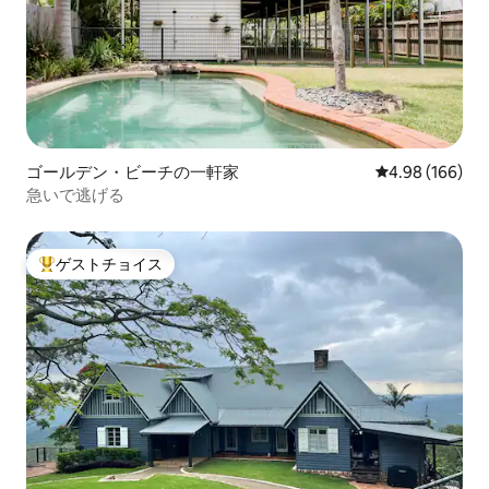
ゴールデン・ビーチの一軒家
レビュー166件
4.98 (166)
急いで逃げる
ゲストチョイス
大好評のゲストチョイスです。