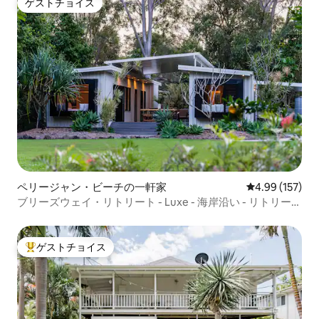
ゲストチョイス
ゲストチョイス
ペリージャン・ビーチの一軒家
レビュー157件
4.99 (157)
ブリーズウェイ・リトリート - Luxe - 海岸沿い - リトリート
-
ゲストチョイス
大好評のゲストチョイスです。