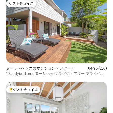
ゲストチョイス
ゲストチョイス
ヌーサ・ヘッズのマンション・アパート
レビュー257件
4.95 (257)
1 Sandybottoms ヌーサヘッズ ラグジュアリー プライベー
トサンパティオ付き
ゲストチョイス
大好評のゲストチョイスです。