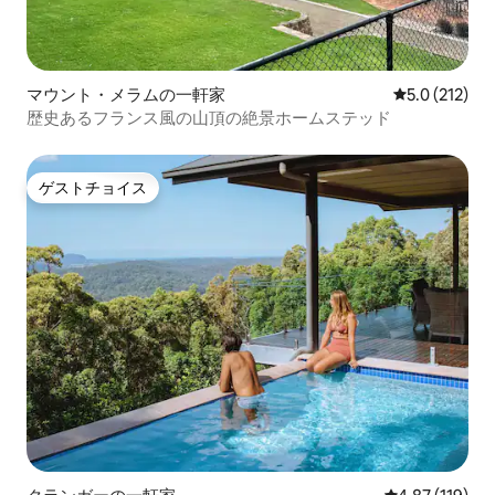
マウント・メラムの一軒家
レビュー212
5.0 (212)
歴史あるフランス風の山頂の絶景ホームステッド
ゲストチョイス
ゲストチョイス