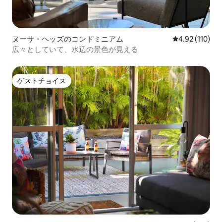
ヌーサ・ヘッズのコンドミニアム
レビュー110件
4.92 (110)
広々としていて、水辺の景色が見える
ゲストチョイス
ゲストチョイス