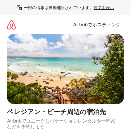
コ
一部の情報は自動翻訳されています。
原文を表示
ン
テ
ン
Airbnbでホスティング
ツ
に
ス
キ
ッ
プ
ペレジアン・ビーチ⁠周⁠辺⁠の宿⁠泊⁠先
Airbnbでユニークなバ⁠ケ⁠ー⁠シ⁠ョ⁠ンレ⁠ン⁠タ⁠ルや一⁠軒⁠家
な⁠ど⁠を予⁠約⁠し⁠よ⁠う