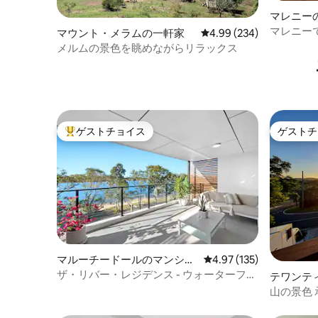
マレニー
マレニー
マウント・メラムの一軒家
レビュー234件、5つ星中
4.99 (234)
ト、熱帯
メルムの景色を眺めながらリラックス
ゲストチョイス
ゲストチ
大好評のゲストチョイスです。
ゲストチ
マルーチードールのマンショ
レビュー135件、5つ星
4.97 (135)
ン・アパート
ザ・リバー・レジデンス - ウォーターフロ
テワンテ
ントのペントハウス
アパート
山の景色 承