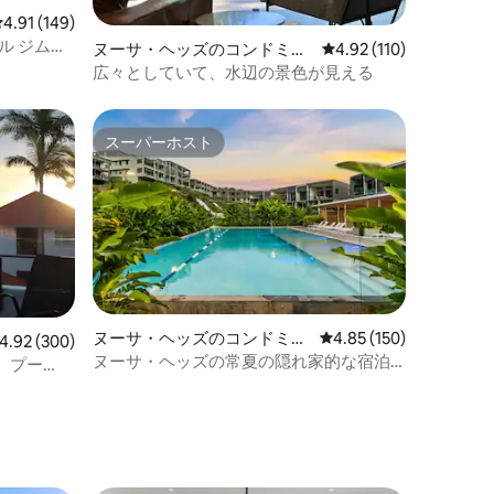
レビュー149件、5つ星中4.91つ星の平均評価
4.91 (149)
 ジム🏋️
ヌーサ・ヘッズのコンドミニ
レビュー110件、5つ星
4.92 (110)
アム
広々としていて、水辺の景色が見える
スーパーホスト
スーパーホスト
ヌーサ・ヘッズのコンドミニ
レビュー150件、5つ星
4.85 (150)
ビュー300件、5つ星中4.92つ星の平均評価
4.92 (300)
アム
ヌーサ・ヘッズの常夏の隠れ家的な宿泊
、プー
先（施設内にジムとプールあり）