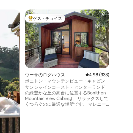
ボールド
ゲストチョイス
ゲス
大好評のゲストチョイスです。
大好評
リバーデ
クーラム
海を見下
の端に位
フルブラ
ーカーの
す。1年
た建築物
しく、3
隠れ家的
ウーサのログハウス
レビュー333件、5つ星
4.98 (333)
料金には
ボニトン・マウンテンビュー・キャビン
泊料金と
サンシャインコースト・ヒンターランド
追加の清
の緑豊かな丘の高台に位置するBonithon
途）をご
Mountain View Cabinは、リラックスして
くつろぐのに最適な場所です。 マレニー
から車でわずか5分の場所にある私たちの
木造キャビンスタジオは、最高の心遣い
をすべて備えた豪華な休暇を提供しま
す。 ボニソンからは、グラスハウス山脈
の広大な景色から、ブリスベンのスカイ