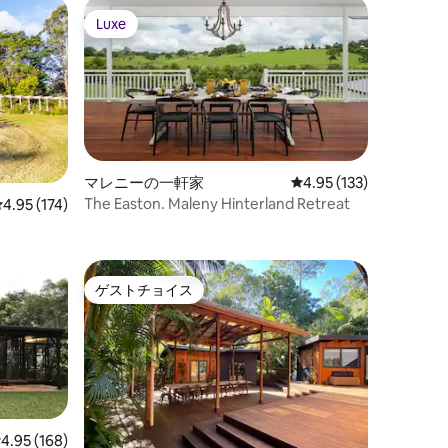
Luxe
Luxe
マレニーの一軒家
レビュー133件、5つ星
4.95 (133)
The Easton. Maleny Hinterland Retreat
レビュー174件、5つ星中4.95つ星の平均評価
4.95 (174)
ゲストチョイス
ゲストチョイス
レビュー168件、5つ星中4.95つ星の平均評価
4.95 (168)