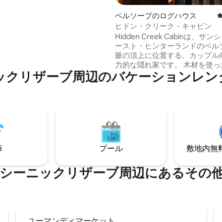
ており、広いドア開口部と最小
居があります。 ヴィラは2021
ベルソープのログハウス
完成し、高い基準で仕上げら
ヒドン・クリーク・キャビン
が取り付けられています。
Hidden Creek Cabinは、サ
ースト・ヒンターランドのベル
脈の頂上に位置する、カップル
力的な隠れ家です。 木材を使っ
周⁠辺⁠のバ⁠ケ⁠ー⁠シ⁠ョ⁠ン⁠レ⁠ン⁠タ⁠ル⁠
な空間で、素朴な優雅さを体験
さい。 マレニーとウッドフォー
でわずか20分で行けるので、人
場所にあると同時に便利です。 屋外のバ
スタブや屋外のファイヤーピッ
ろぎましょう。 居心地の良い屋
ら設備の整ったキッチンまで、
たって快適さを確保します。 最
i
プール
敷地内無料駐
は朝食バスケットが含まれてい
クリザーブ⁠周⁠辺⁠に⁠あ⁠るそ⁠の⁠他⁠の人
ユーマンディマーケット