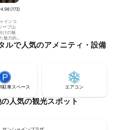
ライン、モレトン湾地域の海まで一望で
レビュー173件、5つ星中4.98つ星の平均評価
4.98 (173)
きます。 新鮮な山の空気と鳥のさえずり
を感じながら、これらの景色をお楽しみ
いただけます。
ンシャインコ
ソープ山
向けの魅
た魅力的
で人⁠気⁠のア⁠メ⁠ニ⁠テ⁠ィ⁠・⁠設⁠備
してくだ
ドまで車
里離れた
トでくつ
内暖炉か
細部にわ
初の朝に
⁠車ス⁠ペ⁠ー⁠ス
エアコン
ます。
⁠気⁠の観⁠光⁠ス⁠ポ⁠ッ⁠ト
サンシャインプラザ