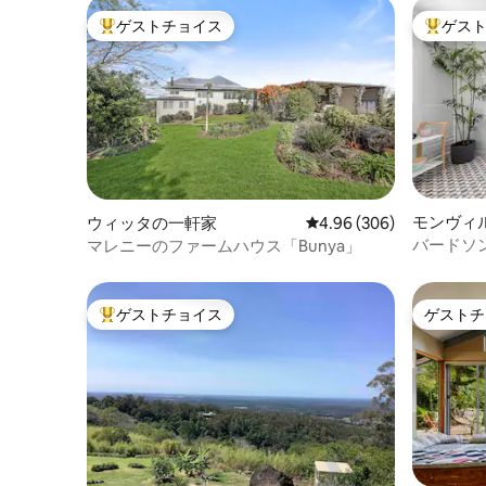
ゲストチョイス
ゲス
大好評のゲストチョイスです。
大好評の
モンヴィ
ウィッタの一軒家
レビュー306件、5つ星中
4.96 (306)
バードソ
マレニーのファームハウス「Bunya」
に囲まれ
ゲストチョイス
ゲストチ
大好評のゲストチョイスです。
ゲストチ