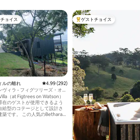
トチョイス
ゲストチョイス
ゲストチョイスです。
大好評のゲストチョイスです。
中4.99つ星の平均評価
ィルの離れ
レビュー292件、5つ星中4.99つ星の平均評価
4.99 (292)
ヴィラ - フィグツリーズ・オ
ソン
Villa（at Figtrees on Watson）
滞在のゲストが使用できるよう
自給型のコテージとして設計さ
築です。 この人気のBetharam
と同じ敷地内にあります（この美しい
と情報については、Figtrees
tsonのリスティングを参照してくだ
 ヴィラは車椅子に優しいように