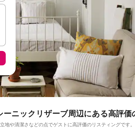
リザーブ⁠周⁠辺⁠に⁠あ⁠る高⁠評⁠価⁠のバ⁠ケ
立地や清潔さなどの点でゲストに高評価のリスティングです。