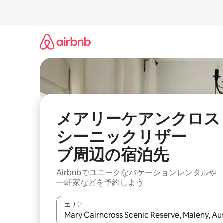
コ
ン
テ
ン
ツ
に
ス
キ
ッ
プ
メアリーケアンクロス
シーニックリザー
ブ⁠周⁠辺⁠の宿⁠泊⁠先
Airbnbでユニークなバ⁠ケ⁠ー⁠シ⁠ョ⁠ンレ⁠ン⁠タ⁠ルや
一⁠軒⁠家な⁠ど⁠を予⁠約⁠し⁠よ⁠う
エリア
検索結果が表示されたら、上下の矢印キーを使っ