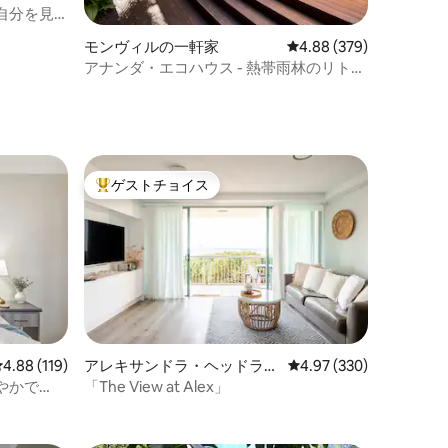
自分を見
eat
モンヴィルの一軒家
レビュー379件、5つ星
4.88 (379)
アナンダ・エコハウス - 熱帯雨林のリトリ
ト
ート
ゲストチョイス
大好評のゲストチョイスです。
レビュー119件、5つ星中4.88つ星の平均評価
4.88 (119)
アレキサンドラ・ヘッドラン
レビュー330件、5つ星
4.97 (330)
ドのマンション・アパート
やかで
「The View at Alex」