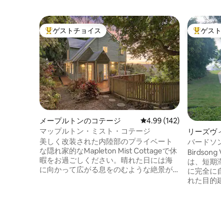
ゲストチョイス
ゲス
大好評のゲストチョイスです。
大好評の
メープルトンのコテージ
レビュー142件、5つ星
4.99 (142)
マップルトン・ミスト・コテージ
リーズヴ
美しく改装された内陸部のプライベート
バードソン
な隠れ家的なMapleton Mist Cottageで休
ン・ワト
Birdsong 
暇をお過ごしください。晴れた日には海
は、短期
に向かって広がる息をのむような絶景が
に完全に
絶えず変化します。カップル、ご友人同
れた目的建
士、または4人家族に最適なこの魅力的な
Villa
2ベッドルームの宿泊先には、暖炉、ネス
物件の写真
プレッソコーヒーマシン、ゲストに絶賛
on Wa
されている豪華なベッド、そして自宅の
さい）。