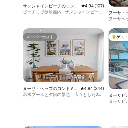
サンシャインビーチのコンド
レビュー107件、5つ星
4.94 (107)
ミニアム
ビーチまで徒歩圏内…サンシャインビーチ
ヌーサ・
の隠れ家
アム
ヌーサヘ
ーチの楽
スーパーホスト
ゲス
スーパーホスト
大好評の
ヌーサ・ヘッズのコンドミ
レビュー344件、5つ星中
4.84 (344)
ニアム
温水プールと夕日の景色、広々とした2ベ
ヌーサビ
ッドアパート！
ヌーサビ
ト - Drifte