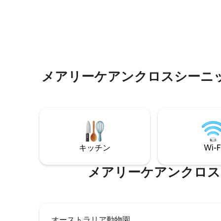
ような快適さがすべて揃っています。ペ
設計され
ットOK。マープルトンビレッジまでわず
限のドア敷
か徒歩数分。モントビル、ビーチ、オー
年初めに
ストラリア動物園、素晴らしい内陸部の
れ、家具
ウェディング会場の近く。
メアリーケアンクロスシーニックリザーブ⁠
キッチン
Wi-F
メアリーケアンクロスシーニッ
オーストラリア動物園