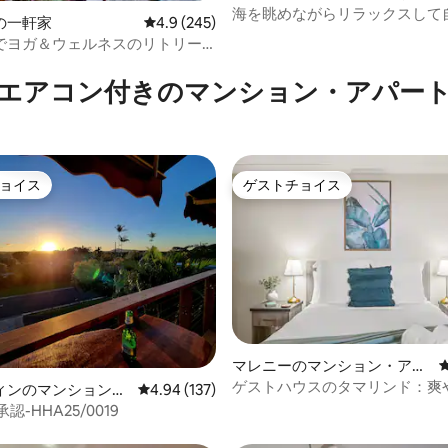
海を眺めながらリラックスして
の一軒家
レビュー245件、5つ星中4.9つ星の平均評価
4.9 (245)
つける@Ocean View Road Retr
でヨガ＆ウェルネスのリトリー
4.99つ星の平均評価
雨林でデトックス
エアコン付きのマンション・アパー
ョイス
ゲストチョイス
ョイス
ゲストチョイス
中4.97つ星の平均評価
マレニーのマンション・アパ
ート
ゲストハウスのタマリンド：爽
ィンのマンション・
レビュー137件、5つ星中4.94つ星の平均評価
4.94 (137)
広々とした空間
認-HHA25/0019