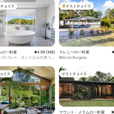
トチョイス
ゲストチョイス
ゲストチョイスです。
大好評のゲストチョイスです。
ルの一軒家
レビュー348件、5つ星中4.99つ星の平均評価
4.99 (348)
マレニーの一軒家
4.96つ星の平均評価
ングバレー、モントビルの木々
Bliss on Burgess
た宿泊先
ョイス
ゲストチョイス
ョイス
ゲストチョイス
マウント・メラムの一軒家