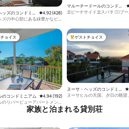
中4.94つ星の平均評価
マルーチードールのコンドミ
ニアム
⛱ビーチサイド⛱スパ👙 🏊‍♀️プール
ヘッズのコンドミニ
レビュー428件、5つ星中4.92つ星の平均評価
4.92 (428)
サウナ🛏キングマスター
ッズの中心部にある緑豊かなビ
園
トチョイス
ゲストチョイス
ゲストチョイスです。
大好評のゲストチョイスです。
4.84つ星の平均評価
ヌーサ・ヘッズのコンドミニ
レ
アム
ヌーサヒルの天国、夕日の眺望
ルのコンドミニアム
レビュー192件、5つ星中4.94つ星の平均評価
4.94 (192)
ル、スパ、Wi-Fi
ルのリバービューアパートメン
家族と泊まれる貸別荘
rs