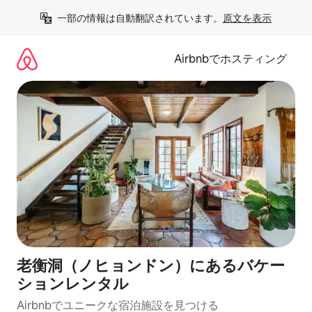
コ
一部の情報は自動翻訳されています。
原文を表示
ン
テ
ン
Airbnbでホスティング
ツ
に
ス
キ
ッ
プ
老衡洞（ノヒョンドン）にあるバケー
ションレンタル
Airbnbでユニークな宿泊施設を見つける