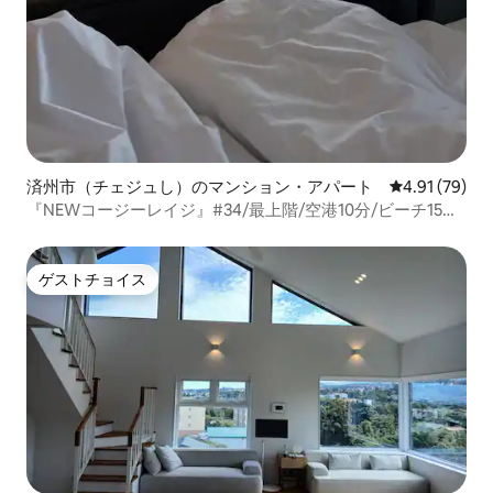
済州市（チェジュし）のマンション・アパート
レビュー79件
4.91 (79)
『NEWコージーレイジ』#34/最上階/空港10分/ビーチ15分/
免税店2分/Netflix/免税店2分
ゲストチョイス
ゲストチョイス