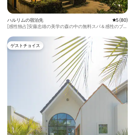
ハルリムの宿泊先
レビュー8
5 (80)
[感性独占]安藤忠雄の美学の森の中の無料スパ＆感性のブー
ム、協済10分_安藤ステイ
ゲストチョイス
ゲストチョイス