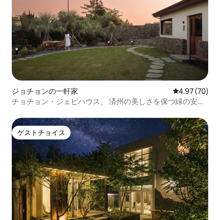
ジョチョンの一軒家
レビュー70件
4.97 (70)
チョチョン・ジェビハウス、 済州の美しさを保つ緑の安息
地。
ゲストチョイス
ゲストチョイス