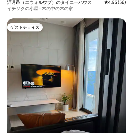
涯月邑（エウォルウプ）のタイニーハウス
レビュー56件
4.95 (56)
イチジクの小屋 - 木の中の木の家
ゲストチョイス
ゲストチョイス