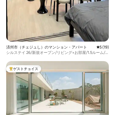
済州市（チェジュし）のマンション・アパート
レビュー1
5 (19)
シルステイ 26/新規オープン/リビング+お部屋/1.5ルーム/
新ラーメン店1分/空港10分/済州市内/1か月滞在
ゲストチョイス
大好評のゲストチョイスです。