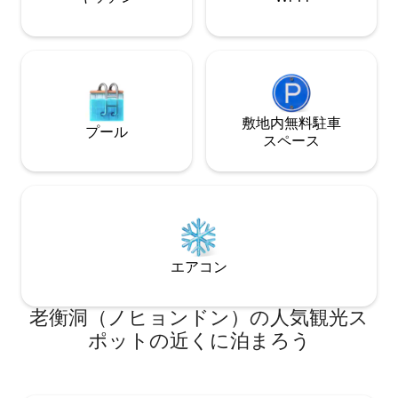
ージャー、猫のGiti 4.済州島西部・南部の
求める人々まで、
旅行＆バケーションに最適な場所 ゴク
な宿泊施設へと皆
ジ、ハンダム、ヒョプジェビーチまで20
す。 [プロフィール]にアクセスすると、
～30分 / サエビョル、グムオルム、ノコ
お部屋がきれいな
メオルムまで20～30分 5. 写真インタビュ
お部屋を確認でき
ー＆アート体験 Stay Beで、あなただけの
ン/中文/ピョセン
物語を写真に残してみてください。詳し
くは「ゲストとの交流」をご確認くださ
敷地内無料駐⁠車
プール
い。 Stay Beでインスピレーションを得
ス⁠ペ⁠ー⁠ス
て、のんびりワーケーションをお楽しみ
ください。
エアコン
老衡洞（ノヒョンドン）の人気観光ス
ポットの近くに泊まろう