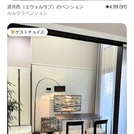
涯月邑（エウォルウプ）のペンション
レビュー91件
4.99 (91)
ルルララペンション
ゲストチョイス
大好評のゲストチョイスです。