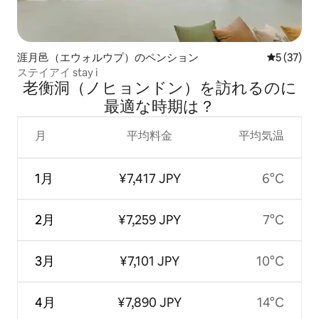
涯月邑（エウォルウプ）のペンション
レビュー3
5 (37)
ステイアイ stay i
老衡洞（ノヒョンドン）を訪⁠れ⁠るの⁠に
最⁠適⁠な時⁠期⁠は⁠？
月
平均料金
平均気温
1月
¥7,417 JPY
6°C
2月
¥7,259 JPY
7°C
3月
¥7,101 JPY
10°C
4月
¥7,890 JPY
14°C