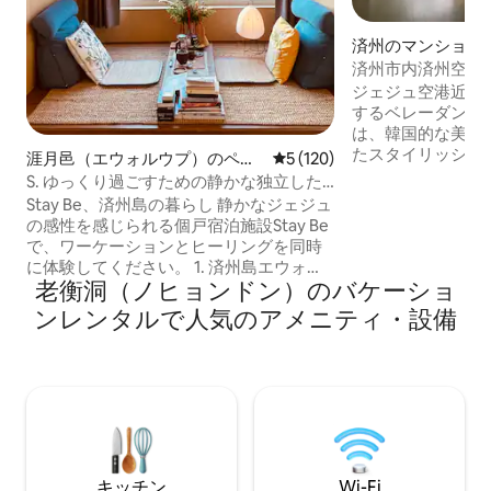
済州のマンション
済州市内済州空港3km
ー / Netflix利用
ジェジュ空港近く
向けの宿泊先
するベレーダンホ
は、韓国的な美を
たスタイリッシュ
涯月邑（エウォルウプ）のペン
レビュー120件、5つ星中5
5 (120)
の美しさを現代的
ション
S. ゆっくり過ごすための静かな独立した
スタイリングで、
滞在先
Stay Be、済州島の暮らし 静かなジェジュ
に提供します。客
の感性を感じられる個戸宿泊施設Stay Be
デザインで飾られ
で、ワーケーションとヒーリングを同時
らインスピレーシ
に体験してください。 1. 済州島エウォ
テールで旅行者に
老衡洞（ノヒョンドン）のバケーショ
ル、プライベートな貸切宿泊施設 ジェジ
す。 済州のヨンドックの中心に位置し、
ュ空港から25分、人里離れたジェジュ・
ンレンタルで人気のアメニティ・設備
空港へのアクセス
エウォルのジャンジョンリに位置してい
はシンラ面店、グ
ます。アンダンティーノ、ソネドゥ2丁目
ピングスポットな
の貸別荘 airbnb.com/h/staybe-a この棟
があります。特に
の予約が埋まった場合は、隣の棟をご覧
感じることができ
ください！ 2. 写真スタジオ、カフェ、ギ
のある要素があち
ャラリー プロのスタジオ運営 – プロフィ
り、旅の特別な思
ール、アートフォト、1対1の撮影クラス
モダンでトレンデ
3. 猫と過ごす滞在 | フォトスタジオのマネ
キッチン
Wi-Fi
好む旅行者から、