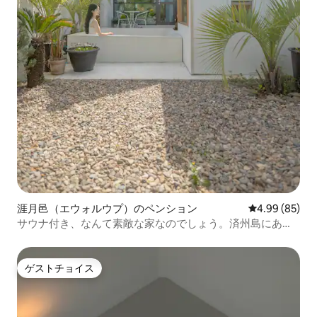
涯月邑（エウォルウプ）のペンション
レビュー85件
4.99 (85)
サウナ付き、なんて素敵な家なのでしょう。済州島にあり
ます。
ゲストチョイス
ゲストチョイス