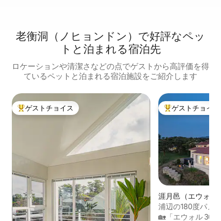
老衡洞（ノヒョンドン）で好評なペッ
トと泊まれる宿泊先
ロケーションや清潔さなどの点でゲストから高評価を得
ているペットと泊まれる宿泊施設をご紹介します
ゲストチョイス
ゲストチョイス
大好評のゲストチョイスです。
大好評のゲストチ
涯月邑（エウォル
ンション
浦辺の180度パノ
14名の癒しスペ
🏡「エウォル 30