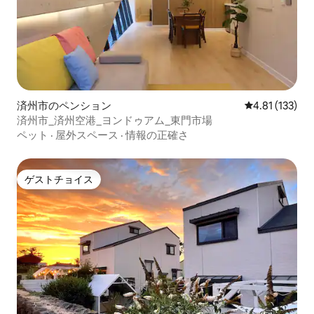
済州市のペンション
レビュー133
4.81 (133)
済州市_済州空港_ヨンドゥアム_東門市場
ペット
·
屋外スペース
·
情報の正確さ
ゲストチョイス
ゲストチョイス