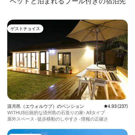
ペットと泊まれるプール付きの宿泊先
ゲストチョイス
ゲストチョイス
涯月邑（エウォルウプ）のペンション
レビュー237件
4.93 (237)
WITHUS伝統的な済州島の石造りの家- Allタイプ
屋外スペース
·
徒歩移動のしやすさ
·
情報の正確さ