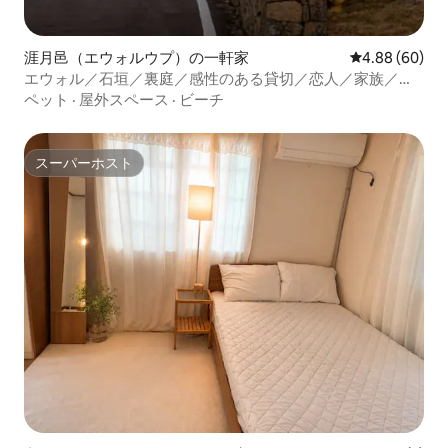
涯月邑（エウォルウプ）の一軒家
レビュー60件
4.88 (60)
エウォル／石垣／裏庭／感性のある貸切／恋人／家族／読
書／セダムハウス
ペット
·
屋外スペース
·
ビーチ
スーパーホスト
スーパーホスト