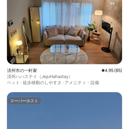
済州市の一軒家
レビュー85件
4.95 (85)
済州ハハステイ（JejuHahastay）
ペット
·
徒歩移動のしやすさ
·
アメニティ・設備
スーパーホスト
スーパーホスト