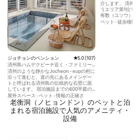
ーベキュー、浦辺3
介します。 済州
うエリア第1位で
有数（ユソウ）ア
（エウォル）309
ペット
·
徒歩移動
空が接する海抜30
です。3家族が一
ゆったりとした空
い出を作ってみましょう。 
成 * 4つの部屋、
したキッチン *フ
ジョチョンのペンション
レビュー107件、5つ星中5.0
5.0 (107)
様までの大家族に
済州島ハムデクビーチ近く・ファミリー
ビングルーム *ヒ
用一軒家・大型屋内ジャグジー・600坪
済州のような静かなJocheon - eupの村に
な香りの扁柏仕上
の庭・ベッド4台・焚き火
沿って進むと、道の先にあるメインゲー
つながる明るいサン
トと呼ばれる済州島の伝統的な石壁に面
間：海の眺めのテ
しています。 宿泊施設までの600平庭の
トワンルーム 🌅ビューのポイント 180度
小道は、オルレ通りを歩いているかのよ
屋外スペース
·
ペット
·
情報の正確さ
のパノラマビュー
うに両側の黒い石壁につながり、両側に
老衡洞（ノヒョンドン）のペットと泊
から、漢拏山の頂
はさまざまな花に面しています。 長いS字
まれる宿泊施設で人気のアメニティ・
から、赤く染まる
型のOlle Roadを歩くと、広い芝生の庭に
す ⭐ 3階のロフトのロマンス 夜空を直接
設備
ある済州島の象徴的な黄色いおしゃぶり
見渡せる天窓があ
の木、ヤシの木、大きなパラソルやバン
に星座を探しなが
チチェアがあり、隣にはまるで時間旅行
過ごせます。120
のような済州原生種の鍋があります。 石
で、家族全員が一