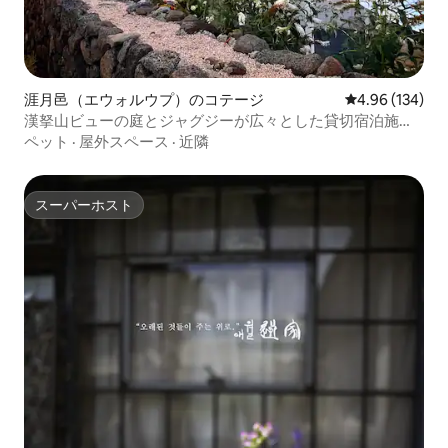
涯月邑（エウォルウプ）のコテージ
レビュー134件
4.96 (134)
漢拏山ビューの庭とジャグジーが広々とした貸切宿泊施設 -
安
ペット
·
屋外スペース
·
近隣
スーパーホスト
スーパーホスト