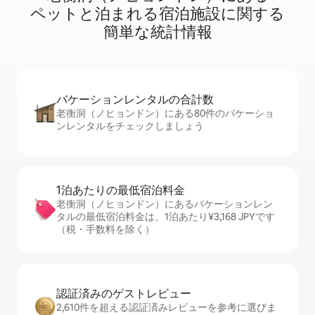
ペ⁠ッ⁠ト⁠と泊⁠ま⁠れ⁠る宿⁠泊⁠施⁠設⁠に関⁠す⁠る
簡⁠単⁠な統⁠計⁠情⁠報
バケーションレ⁠ン⁠タ⁠ル⁠の合⁠計⁠数
老衡洞（ノヒョンドン）にある80件のバケーショ
ンレンタルをチェックしましょう
1泊あたりの最⁠低⁠宿⁠泊⁠料⁠金
老衡洞（ノヒョンドン）にあるバケーションレン
タルの最低宿泊料金は、1泊あたり¥3,168 JPYです
（税・手数料を除く）
認証済みのゲ⁠ス⁠ト⁠レ⁠ビ⁠ュ⁠ー
2,610件を超える認証済みレビューを参考に選びま