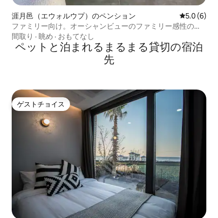
涯月邑（エウォルウプ）のペンション
レビュー6
5.0 (6)
ファミリー向け。オーシャンビューのファミリー感性の宿
泊先、ペットOK
間取り
·
眺め
·
おもてなし
ペットと泊まれるまるまる貸切の宿泊
先
ゲストチョイス
ゲストチョイス