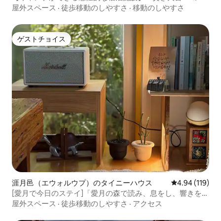
キャンプ場 + ビーム映写室 + アンティークダイニングルー
屋外スペース
·
徒歩移動のしやすさ
·
移動のしやすさ
ム
ゲストチョイス
ゲストチョイス
涯月邑（エウォルウプ）のタイニーハウス
レビュー119件
4.94 (119)
[愛月で今日のステイ]「愛月の森で読み、息をし、響きを聞
く」
屋外スペース
·
徒歩移動のしやすさ
·
アクセス