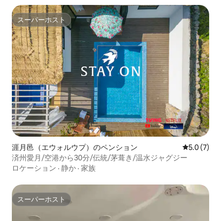
スーパーホスト
スーパーホスト
涯月邑（エウォルウプ）のペンション
レビュー7
5.0 (7)
済州愛月/空港から30分/伝統/茅葺き/温水ジャグジー
ロケーション
·
静か
·
家族
スーパーホスト
スーパーホスト