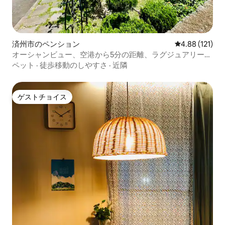
済州市のペンション
レビュー121件
4.88 (121)
オーシャンビュー、空港から5分の距離、ラグジュアリーな
4階建ての貸切、Netflix無料（ラウンジ）
ペット
·
徒歩移動のしやすさ
·
近隣
ゲストチョイス
ゲストチョイス