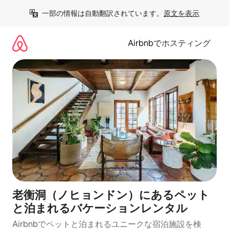
コ
一部の情報は自動翻訳されています。
原文を表示
ン
テ
ン
Airbnbでホスティング
ツ
に
ス
キ
ッ
プ
老衡洞（ノヒョンドン）にあるペット
と泊まれるバケーションレンタル
Airbnbでペットと泊まれるユニークな宿泊施設を検