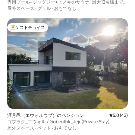
専用プール+ジャグジー+ヒノキのサウナ_最大12名様までの
一軒家、済州島エウォルの大家族向けプライベート邸宅_ユ
屋外スペース
·
グリル
·
おもてなし
ファダン
ゲストチョイス
大好評のゲストチョイスです。
涯月邑（エウォルウプ）のペンション
レビュー43
5.0 (43)
ゴブラク_エウォル / Gobeullak_Jeju(Private Stay)
屋外スペース
·
ペット
·
おもてなし