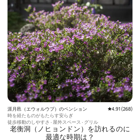
涯月邑（エウォルウプ）のペンション
レビュー268件
4.91 (268)
時を経たものがもたらす安らぎ
徒歩移動のしやすさ
·
屋外スペース
·
グリル
老衡洞（ノヒョンドン）を訪⁠れ⁠るの⁠に
最⁠適⁠な時⁠期⁠は⁠？