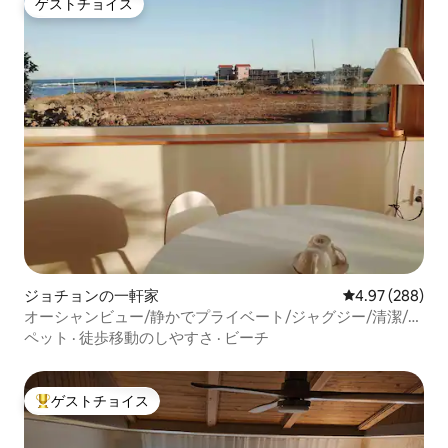
な空間です。 - doldamyeonga
ゲストチョイス
ゲストチョイス
ジョチョンの一軒家
レビュー288件
4.97 (288)
オーシャンビュー/静かでプライベート/ジャグジー/清潔/ユ
アスプリングA
ペット
·
徒歩移動のしやすさ
·
ビーチ
ゲストチョイス
大好評のゲストチョイスです。