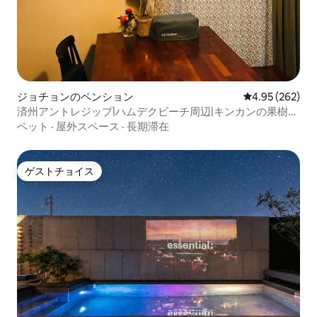
ジョチョンのペンション
レビュー262件
4.95 (262)
済州アントレジップ|ハムデクビーチ周辺|キンカンの果樹園
の眺め|ベッド2台の部屋3バスルーム2|キッズプレイエリア|
ペット
·
屋外スペース
·
長期滞在
屋外バーベキュー|済州東部観光地
ゲストチョイス
ゲストチョイス