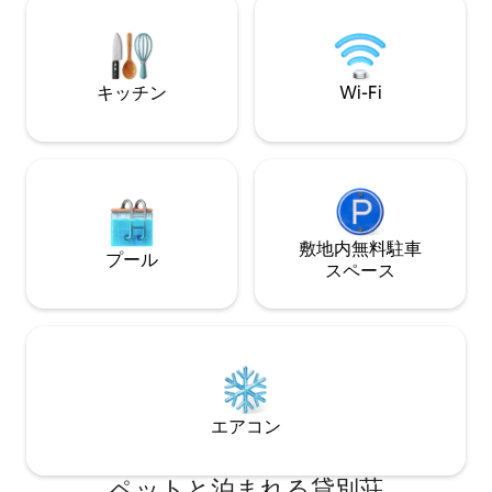
壁の周りには済州島の石壁が積み重なっ
な体験を提供しま
ているので、まるでお城に入ったような
気分になります。 あちこちにあります
が、周辺の視線はまったくありません。
秋のスカイブルーの青い玄関ドアを開け
キッチン
Wi-Fi
て、立ち寄りましょう！ 7 Mの高い天井
は開放的でヨーロッパ風で、天井ガラス
の片側で夜は星を見ることができ、イン
テリアは白い色調で装飾されており、感
情的なターンテーブルがあります リビン
グ、寝室、ジャグジーの窓から柑橘類の
畑や自然の景色を眺めながら、家族と一
敷地内無料駐⁠車
緒にワインをお楽しみください。
プール
ス⁠ペ⁠ー⁠ス
Doldamyeongaの済州島の田舎の風景
は、都会の生活に飽きたあなたのために
忘れられない思い出を作ります。 -ベッド
ルーム1 エースクイーンベッド1台/スーパ
ーシングル/LGスタイラー1台 -ベッドルー
ム2 2つのA.C.Eスーパーシングル。 寝具
は柔らかいホテル用の綿120素材で作られ
ており、カーテンはダブルリネンカーテ
エアコン
ンと遮光カーテンです。 ※メインベッド
ルームにはスタイラーがありますので、
ペットと泊まれる貸別荘
衣類管理が便利です。 -リビングルーム