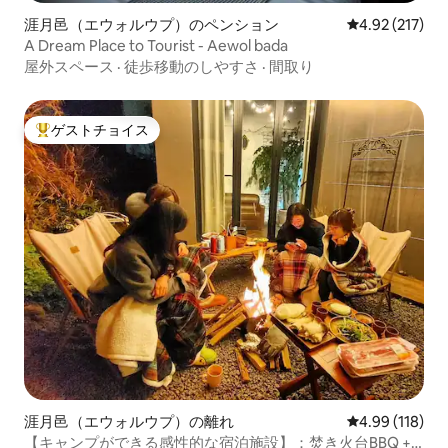
涯月邑（エウォルウプ）のペンション
レビュー217件
4.92 (217)
A Dream Place to Tourist - Aewol bada
屋外スペース
·
徒歩移動のしやすさ
·
間取り
ゲストチョイス
大好評のゲストチョイスです。
涯月邑（エウォルウプ）の離れ
レビュー118件
4.99 (118)
【キャンプができる感性的な宿泊施設】：焚き火台BBQ +