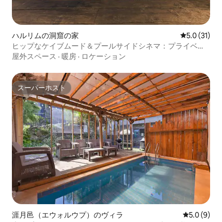
ハルリムの洞窟の家
レビュー31
5.0 (31)
ヒップなケイブムード＆プールサイドシネマ：プライベー
ト無料温水プール、無料バーベキュー火鉢_協済ケイブプー
屋外スペース
·
暖房
·
ロケーション
ルヴィラ
スーパーホスト
スーパーホスト
涯月邑（エウォルウプ）のヴィラ
レビュー9
5.0 (9)