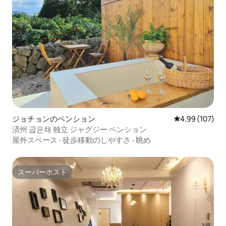
ジョチョンのペンション
レビュー107件
4.99 (107)
済州 곱은채 独立 ジャグジー ペンション
屋外スペース
·
徒歩移動のしやすさ
·
眺め
スーパーホスト
スーパーホスト