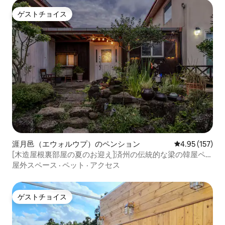
ゲストチョイス
ゲストチョイス
涯月邑（エウォルウプ）のペンション
レビュー157件
4.95 (157)
[木造屋根裏部屋の夏のお迎え]済州の伝統的な梁の韓屋ペン
ションㅣ庭・バーベキューㅣ人数追加無料ㅣ空港30分
屋外スペース
·
ペット
·
アクセス
ゲストチョイス
ゲストチョイス