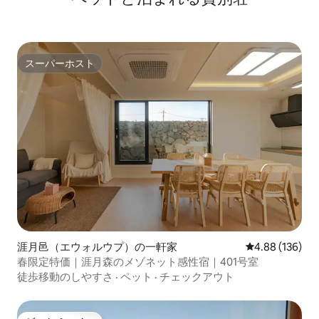
スマートテレビ Netflixをご利用いただけ
ます。個人のオフタイムでご利用いただ
けます。 ターンテーブルとマーシャルス
ピーカーが接続されています。 -キッチン
スーパーホスト
5人用テーブル/サムスンのオーダーメイ
スーパーホスト
ドの冷蔵庫/浄水器/ 電気インダクション/
ベビーボトル消毒/コーヒーマシン/フッ
トケトル/電子レンジ/トースター/きれい
な食器/子供用食器/キッチン用品など -バ
スルーム1、2 アメニティ／ロキシアン バ
スルームの床は暖房付きなので、冬でも
暖かく使えます。 -ランドリールーム 大
型洗濯機、電気乾燥機、乾燥ラック、洗
剤があるので連泊に便利です。 -大型ジャ
グジー プールよりも小さいジャグジーは
屋内にあります。 サンベッド2台、チュー
ビング、ボディタオル、普通タオル、小
道具があり、愛好家や家族でワインを飲
涯月邑（エウォルウプ）の一軒家
レビュー136件
4.88 (136)
みながら楽しむのに最適なスペースで
春限定特価｜涯月森のメゾネット感性宿｜401号室
す。 窓から自然の景色を眺めたり、夜は
徒歩移動のしやすさ
·
ペット
·
チェックアウト
星を眺めるのもいいですし、ブラインド
を下ろしても綺麗です。 寒さを気にせ
ず、冬に暖かく使うことができる感情的