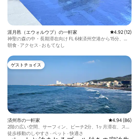
涯月邑（エウォルウプ）の一軒家
レビュー12件
4.92 (12)
神聖の森の中・長期滞在向け FL 6棟済州空港から15分、貸
切、温水プール、寝室3室、ベッド5台、バスルーム2室、長
朝食
·
アクセス
·
おもてなし
期割引
ゲストチョイス
ゲストチョイス
済州市の一軒家
レビュー86件
4.94 (86)
2階の広い空間、サーフィン、ビーチ2分、1ヶ月滞在、スー
パー、散歩コース、ウォンダンボン、海、グルメ、裸足ウ
徒歩移動のしやすさ
·
ペット
·
快適さ
ォーキング、夜景、森の小道