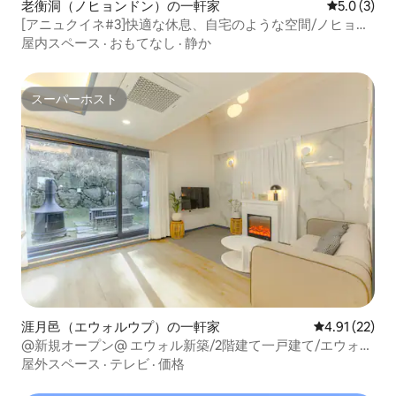
老衡洞（ノヒョンドン）の一軒家
レビュー3
5.0 (3)
[アニュクイネ#3]快適な休息、自宅のような空間/ノヒョ
ン・オゲリの中心街、大型スーパー3分/済州空港15分
屋内スペース
·
おもてなし
·
静か
スーパーホスト
スーパーホスト
涯月邑（エウォルウプ）の一軒家
レビュー22件
4.91 (22)
@新規オープン@ エウォル新築/2階建て一戸建て/エウォ
ル・ヒュービレッジ2号/8月、9月はベビーベッド無料/プラ
屋外スペース
·
テレビ
·
価格
イベート芝生庭園/