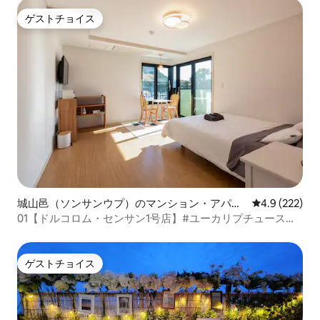
ゲストチョイス
ゲストチョイス
城山邑（ソンサンウプ）のマンション・アパー
レビュー222
4.9 (222)
ト
01【ドルコロム・センサン1号店】#ユーカリプチュースル
ーム# - 城山日出峰前庭景色、2泊以上10%割引
ゲストチョイス
ゲストチョイス