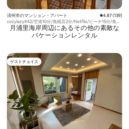
済州市のマンション・アパート
レビュー139件
4.87 (139)
cozylazy#42/空港10分/免税店2分/Netflix/ビーチ15分/免税
月浦里海岸⁠周⁠辺⁠に⁠あ⁠るそ⁠の⁠他⁠の素⁠敵⁠な
店2分钟
バ⁠ケ⁠ー⁠シ⁠ョ⁠ン⁠レ⁠ン⁠タ⁠ル
ゲストチョイス
ゲストチョイス