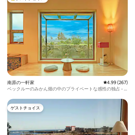
大好評のゲストチョイスです。
南原の一軒家
レビュー267件
4.99 (267)
ベックルーのみかん畑の中のプライベートな感性の独占 - 1
チームだけのための静かな休息、ミカン畑ステイ三三은구
ゲストチョイス
ゲストチョイス