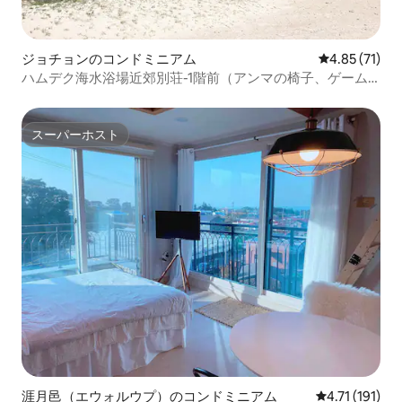
ジョチョンのコンドミニアム
レビュー71件
4.85 (71)
ハムデク海水浴場近郊別荘-1階前（アンマの椅子、ゲーム
機、Netflix、YouTube）
スーパーホスト
スーパーホスト
涯月邑（エウォルウプ）のコンドミニアム
レビュー191
4.71 (191)