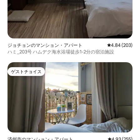
ジョチョンのマンション・アパート
レビュー203件
4.84 (203)
ハミ_203号 ハムデク海水浴場徒歩1-2分の宿泊施設
ゲストチョイス
ゲストチョイス
済州市のマンション・アパート
レビュー255件
4.93 (255)