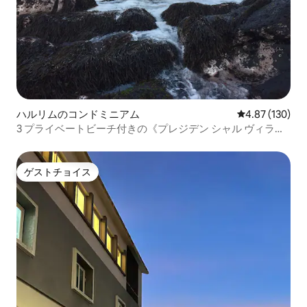
ハルリムのコンドミニアム
レビュー130件
4.87 (130)
3 プライベートビーチ付きの《プレジデン シャル ヴィラ
RASINBI》 少人数から団体様迄OK!
ゲストチョイス
ゲストチョイス