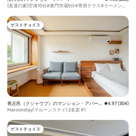
{友達の家}空港10分#東門市場5分#専用テラス#ラーメン、
ミネラルウォーター無制限#Netflix、YouTube、無料駐車
場～
ゲストチョイス
ゲストチョイス
舊左邑（クジャウプ）のマンション・アパー
レビュー304件
4.97 (304)
ト
Maroonstay(マルーンステイ) 2名室 #1
ゲストチョイス
ゲストチョイス