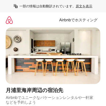
コ
一部の情報は自動翻訳されています。
原文を表示
ン
テ
ン
Airbnbでホスティング
ツ
に
ス
キ
ッ
プ
月浦里海岸⁠周⁠辺⁠の宿⁠泊⁠先
Airbnbでユニークなバ⁠ケ⁠ー⁠シ⁠ョ⁠ンレ⁠ン⁠タ⁠ルや一⁠軒⁠家
な⁠ど⁠を予⁠約⁠し⁠よ⁠う