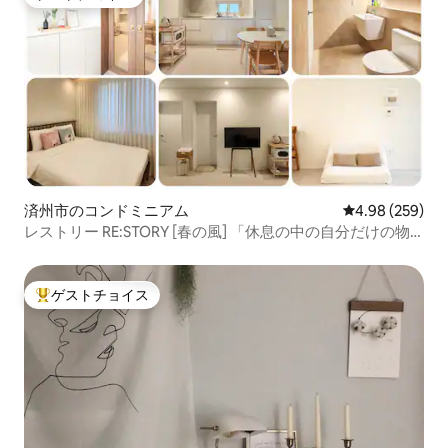
ゲストチョイス
済州市のコンドミニアム
レビュー259件
4.98 (259)
レストリー RE:STORY [春の風] 「休息の中の自分だけの物
語」 個室全体。
ゲストチョイス
大好評のゲストチョイスです。