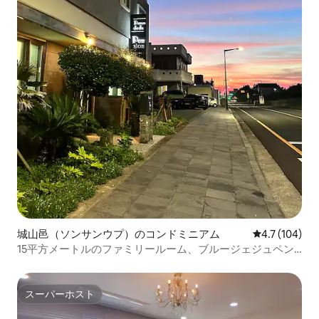
城山邑（ソンサンウプ）のコンドミニアム
レビュー104
4.7 (104)
15平方メートルのファミリールーム、ブルージェジュペン
ション（城山日出峰と牛島の眺望）徒歩1分、海の眺め、日
の出の場所
スーパーホスト
スーパーホスト