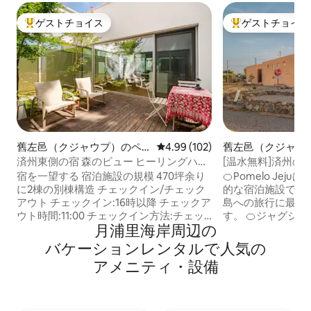
ゲストチョイス
ゲストチョイス
大好評のゲストチョイスです。
大好評のゲストチ
舊左邑（クジャウプ）のペ
レビュー102件、5つ星中4.99
4.99 (102)
舊左邑（クジャウ
ンション
ション
済州東側の宿 森のビュー ヒーリングハウ
[温水無料]済州の
ス #月井里、世和海岸 #牛島旅行 #城山日
フォーメロ済州（
宿を一望する 宿泊施設の規模 470坪余り
🍊Pomelo Je
出峰
622
に2棟の別棟構造 チェックイン/チェック
的な宿泊施設です。 🍊済州島の東・
アウト チェックイン:16時以降 チェックア
島への旅行に最適
ウト時間:11:00 チェックイン方法:チェッ
す。 🍊ジャグジーは無料です（季節を問
月浦里海岸⁠周⁠辺⁠の
クイン当日に案内メールを送信します。
わずご利用いただけます） 
ペット ペット同伴不可 清掃及び安全措置
ら徒歩1分の場所にバ
バ⁠ケ⁠ー⁠シ⁠ョ⁠ン⁠レ⁠ン⁠タ⁠ル⁠で人⁠気⁠の
掃除の際、消毒剤を使用します。 シート
歩圏内に多数のコ
ア⁠メ⁠ニ⁠テ⁠ィ⁠・⁠設⁠備
とタオルは毎回洗濯します。 客室は清掃
す セホワビーチ
後閉めます。 インターネット 各棟にイン
ホワオイルジャン
ターネットWi-Fiが使用可能です。 ᄋ駐車
ヤング、スターバ
ヒーリングハウス専用の無料駐車場があ
グ、BHC、キン