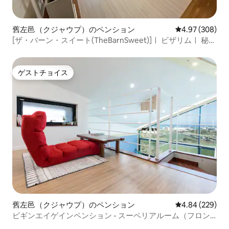
舊左邑（クジャウプ）のペンション
レビュー308件
4.97 (308)
[ザ・バーン・スイート(TheBarnSweet)]ㅣ ビザリムㅣ 秘密
の森ㅣ スヌーピーガーデンㅣ マンジャ洞窟
ゲストチョイス
ゲストチョイス
舊左邑（クジャウプ）のペンション
レビュー229件
4.84 (229)
ビギンエイゲインペンション - スーペリアルーム（フロン
トウィンドウ高級ペンション）