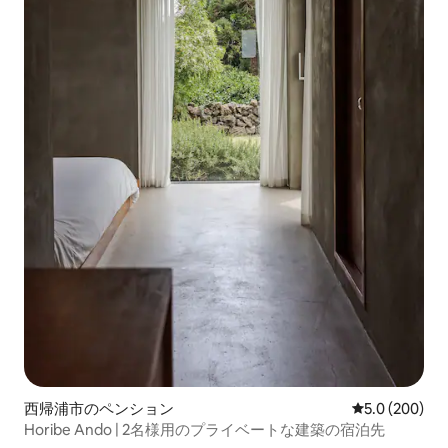
西帰浦市のペンション
レビュー200
5.0 (200)
Horibe Ando | 2名様用のプライベートな建築の宿泊先