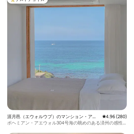
大好評のゲストチョイスです。
涯月邑（エウォルウプ）のマンション・アパ
レビュー280件
4.96 (280)
ート
ボヘミアン・アエウォル304号海の眺めのある済州の感性
的な宿泊施設