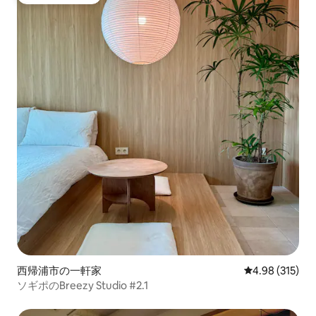
ゲストチョイス
西帰浦市の一軒家
レビュー315件
4.98 (315)
ソギポのBreezy Studio #2.1