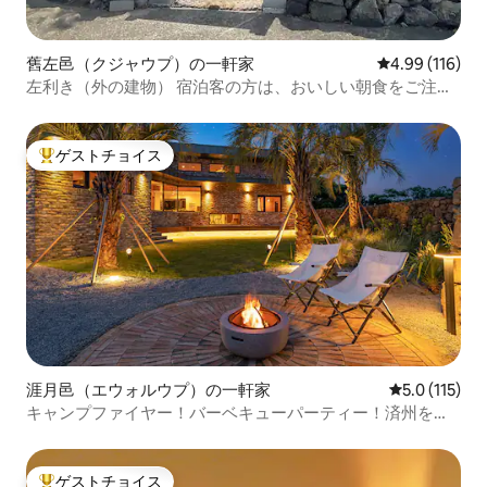
舊左邑（クジャウプ）の一軒家
レビュー116件
4.99 (116)
左利き（外の建物） 宿泊客の方は、おいしい朝食をご注文
いただけます（1人5,000ウォン、飲み物込み）
ゲストチョイス
大好評のゲストチョイスです。
涯月邑（エウォルウプ）の一軒家
レビュー115
5.0 (115)
キャンプファイヤー！バーベキューパーティー！済州を思
わせる完璧なプライベートガーデン
ゲストチョイス