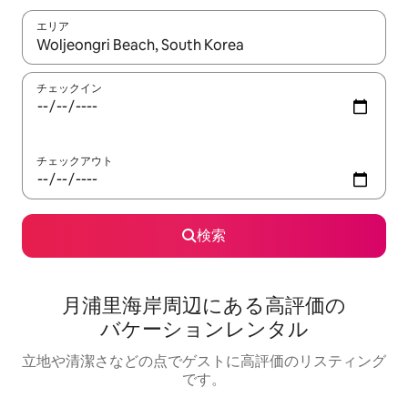
エリア
検索結果が表示されたら、上下の矢印キーを使って移動するか、
チェックイン
チェックアウト
検索
月浦里海岸⁠周⁠辺⁠に⁠あ⁠る高⁠評⁠価⁠の
バ⁠ケ⁠ー⁠シ⁠ョ⁠ン⁠レ⁠ン⁠タ⁠ル
立地や清潔さなどの点でゲストに高評価のリスティング
です。