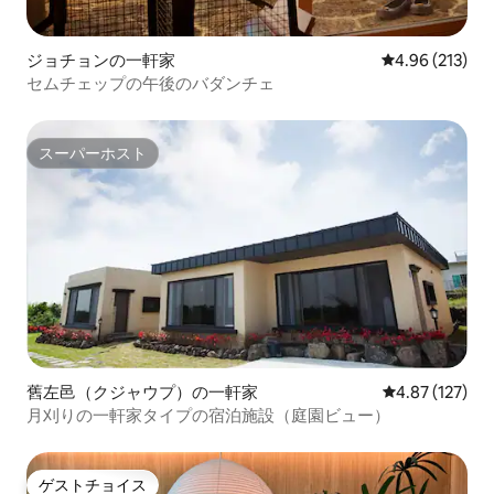
ジョチョンの一軒家
レビュー213件
4.96 (213)
セムチェップの午後のバダンチェ
スーパーホスト
スーパーホスト
舊左邑（クジャウプ）の一軒家
レビュー127件
4.87 (127)
月刈りの一軒家タイプの宿泊施設（庭園ビュー）
ゲストチョイス