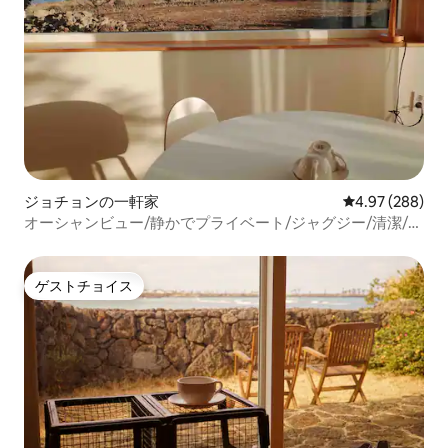
ジョチョンの一軒家
レビュー288件
4.97 (288)
オーシャンビュー/静かでプライベート/ジャグジー/清潔/ユ
アスプリングA
ゲストチョイス
ゲストチョイス