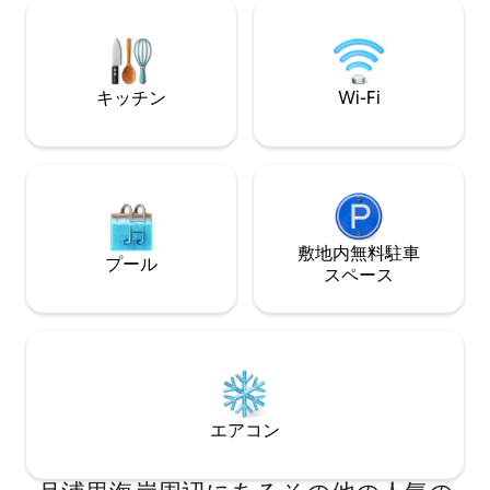
ります。 その他情報 目下全室禁煙です(電
ロマート、セホワガルビなど 
子タバコ含む) テラス絶対禁煙エリアで
IN JEJU ヨー
す。 その他サービス ドリップコーヒー ジ
エキゾチックな感
ム保管サービス 管理棟でチェックイン前
泊施設 -ポータブルテレビ（LGスタンバ
キッチン
Wi-Fi
にチェックイン後、荷物の保管を できま
イミー） - ビー
す。 施設 竣工年:2022年 庭園、テラス エ
リーン -スピーカーと
ンターテイメント LGスタンバイミー:ヒ
（マーシャルスピー
ーリングハウス コンビニエンスストア エ
ー温水無料 ▶多数の観光地とグルメスポ
アコンと個別暖房 電気やかん IH(クック3
ット >東部観光地（車で20分） -ドトリの
区) トースター(バルミューダ) 高級厨房機
森[ジブリステュディ
器及び調理器具 スリッパ 網戸 快適な睡眠
ーバックスR店 -
高級ベッド:シモンズ・ウィリアムKKサイ
レイヤード - モン
敷地内無料駐⁠車
プール
ズ(ヒーリングハウス) 高級寝具:ヌルディ
-ウォルジョンリビーチ >城山方
ス⁠ペ⁠ー⁠ス
スリップ 防音客室:LXハウシスシステム窓
港（ウド） -プリ
を使用 ゆったりとした休息 独立した構造
出峰 -ビジャリム
でプライベートな休息が可能 風の音、鳥
のさえずりで自然治癒可能なヒーリング
空間 浴室の利便施設 ウォシュレット 高級
アメニティ(アルベ) ヘアドライヤー 高級
タオル トイレットペーパー 周辺の商店街
エアコン
(車線移動) コンビニ5分 ハナロマート6分
セファ在来市場5日市 5日/10日 7分