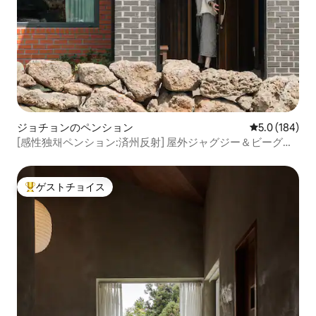
ジョチョンのペンション
レビュー184
5.0 (184)
[感性独채ペンション:済州反射] 屋外ジャグジー＆ビーグン
朝食無料/無料ランドリー乾燥機/無料電気自動車充電/清潔
な宿泊施設
ゲストチョイス
大好評のゲストチョイスです。