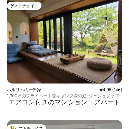
ゲストチョイス
ゲストチョイス
ハルリムの一軒家
レビュー146件
4.95 (146)
1,300坪のプライベート森キャンプ場の庭_ジェジュソップ
エアコン付きのマンション・アパート
バー °みかん畑°コッジャワル°ブルムン°森の中の海
ゲストチョイス