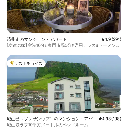
済州市のマンション・アパート
レビュー291
4.9 (291)
[友達の家] 空港10分#東門市場5分#専用テラス#ラーメン、
生水無制限#Netflix、YouTube+無料駐車*
ゲストチョイス
大好評のゲストチョイスです。
城山邑（ソンサンウプ）のマンション・アパ
レビュー198件
4.93 (198)
ート
城山坡ラブ10平方メートルのベッドルーム