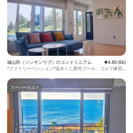
城山邑（ソンサンウプ）のコンドミニアム
レビュー66件
4.85 (66)
*ファミリーペンション*温水ミニ屋外プール、ゴルフ練習
場、城山日の出が見える済州海馬中央ペンション
スーパーホスト
スーパーホスト