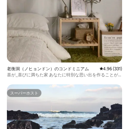
老衡洞（ノヒョンドン）のコンドミニアム
レビュー331件
4.96 (331)
喜が_喜びに満ちた家 あなたに特別な思い出を作ることが
できる一角を差し上げます...
スーパーホスト
スーパーホスト