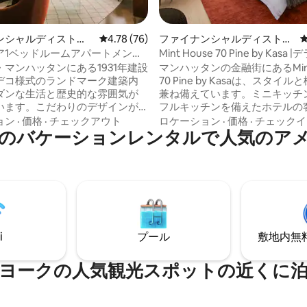
中4.88つ星の平均評価
ンシャルディストリ
レビュー76件、5つ星中4.78つ星の平均評価
4.78 (76)
ファイナンシャルディストリ
ンション・アパート
クトのマンション・アパート
ア1ベッドルームアパートメン
Mint House 70 Pine by Kasa
ーンサイズベッド1台、ソファベ
スタジオキング
マンハッタンにある1931年建設
マンハッタンの金融街にあるMint 
iDi
デコ様式のランドマーク建築内
70 Pine by Kasaは、スタイ
ダンな生活と歴史的な雰囲気が
兼ね備えています。ミニキッチ
います。こだわりのデザインが
フルキッチンを備えたホテルの
ートメントは、機能的なワンル
イートからお選びいただけます
ョン
·
価格
·
チェックアウト
ロケーション
·
価格
·
チェックイ
のバケーションレンタルで人気のア
広々とした3ベッドルームまで各
トネスセンターやミーティング
すべてのお部屋に設備の整った
ス、ミシュラン星付きのレスト
とモダンな内装が備わっていま
「Crown Shy」と「SAGA」
ブルックリン橋の景色が楽しめ
ティ・設備をご利用いただけま
コワーキングスペースとミーテ
ノロジー対応の客室とスイート
ペース、ゲームルーム、24時間
後4時からセルフチェックイン
ィットネスセンターなど、さま
す。テキストメッセージによる
用アメニティ・設備をご利用い
ポートを含む、24時間年中無休
i
プール
敷地内無料駐
す。バッテリー・パークやフィ
トデスクサービスを提供してい
ル・ディストリクトの主要スポ
徒歩すぐの場所にあります。
ヨークの人気観光スポットの近くに