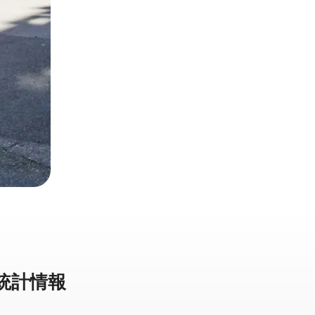
⁠計⁠情⁠報