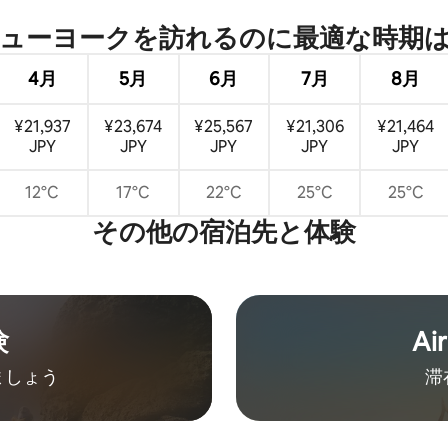
ューヨークを訪⁠れ⁠るの⁠に最⁠適⁠な時⁠期⁠は
4月
5月
6月
7月
8月
¥21,937
¥23,674
¥25,567
¥21,306
¥21,464
JPY
JPY
JPY
JPY
JPY
12°C
17°C
22°C
25°C
25°C
その他の宿⁠泊⁠先と体⁠験
験
Ai
ましょう
滞