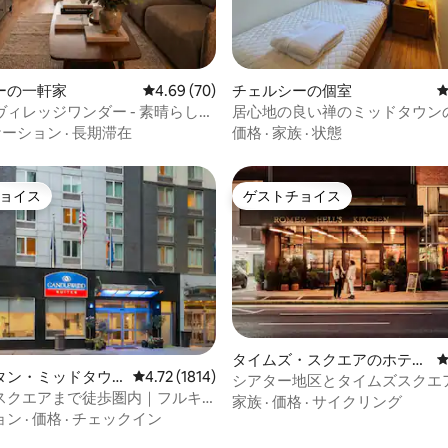
中4.82つ星の平均評価
ーの一軒家
レビュー70件、5つ星中4.69つ星の平均評価
4.69 (70)
チェルシーの個室
ィレッジワンダー - 素晴らしい
居心地の良い禅のミッドタウン
ョン
ケーション
·
長期滞在
価格
·
家族
·
状態
ョイス
ゲストチョイス
ョイス
ゲストチョイス
タイムズ・スクエアのホテル
中4.9つ星の平均評価
タン・ミッドタウ
レビュー1814件、5つ星中4.72つ星の平均評価
4.72 (1814)
客室
シアター地区とタイムズスクエ
ル客室
スクエアまで徒歩圏内｜フルキ
く、ダイニングも充実
家族
·
価格
·
サイクリング
ペット可
ョン
·
価格
·
チェックイン