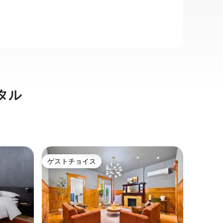
タル
ワシント
ゲストチョイス
ゲス
ゲストチョイス
大好評
イート
エレガン
ーデンス
ジュメル
にあるあな
希少な本
建国の父
て活気あ
ロケーシ