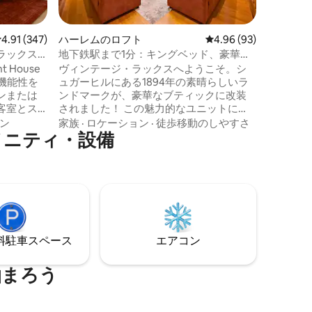
歴史を反
静かさ、
してみてください。
レビュー347件、5つ星中4.91つ星の平均評価
4.91 (347)
ハーレムのロフト
レビュー93件、5つ星
4.96 (93)
ビア・プ
 |デラックス
地下鉄駅まで1分：キングベッド、豪華で
地下鉄で1駅。 こちらは
風通しの良いお部屋＋パティオ
House
ヴィンテージ・ラックスへようこそ。シ
す。 ニューヨーク市の短期宿泊事業法に
ルと機能性を
ュガーヒルにある1894年の素晴らしいラ
完全に準拠して
ンまたは
ンドマークが、豪華なブティックに改装
トは目立
客室とス
されました！ この魅力的なユニットに
。フィッ
は、アクセントの暖炉、ベイウィンド
ン
家族
·
ロケーション
·
徒歩移動のしやすさ
メニティ・設備
スペー
ウ、キングサイズのベッド、高速Wi-Fi、
ラン
専用ワークステーション、設備の整った
などのアメニ
キッチンが備わっています。 外に出る
す。テク
と、プライベートパティオがあります。
では、午
これは、ニューヨークでは珍しい贅沢で
が可能で
す。 地下鉄からわずか1分、ヤンキースタ
ゲストサ
ジアムに近い最高のロケーションにある
のフロン
このお部屋は、中心部にあるエレガント
⁠車ス⁠ペ⁠ー⁠ス
エアコン
ます。
な滞在を求めるカップル、ご家族、グル
ープに最適です。
泊まろう