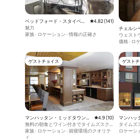
ベッドフォード・スタイベサ
レビュー141件、5つ星
4.82 (141)
ントの町家・長屋
魅力
チェルシ
家族
·
ロケーション
·
情報の正確さ
ウェストヴ
ロケーシ
価格
·
ロ
ゲストチョイス
ゲストチ
ゲストチョイス
ゲストチ
マンハッタン・ミッドタウンの
レビュー10件、5つ星
4.9 (10)
マンハッ
ホテル客室
ンのホテ
無料の朝食とワイン付きでタイムズスク
タイムズ
エアまで徒歩圏内
ッチン。
家族
·
ロケーション
·
就寝環境のクオリテ
ロケーシ
ィ