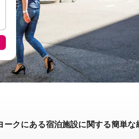
クに⁠あ⁠る宿⁠泊⁠施⁠設⁠に関⁠す⁠る簡⁠単⁠な統