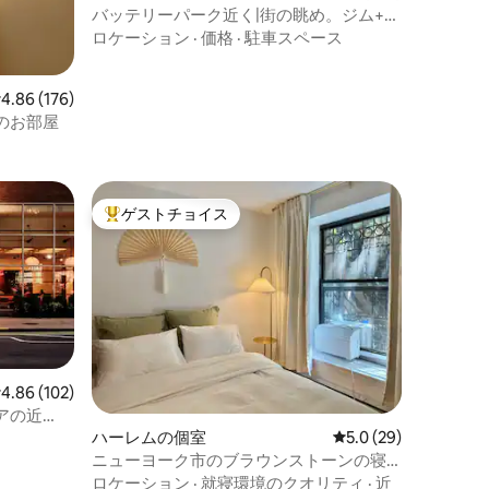
バッテリーパーク近く|街の眺め。ジム+ペ
ットOK
ロケーション
·
価格
·
駐車スペース
レビュー176件、5つ星中4.86つ星の平均評価
4.86 (176)
のお部屋
ゲストチョイス
大好評のゲストチョイスです。
レビュー102件、5つ星中4.86つ星の平均評価
4.86 (102)
アの近
ハーレムの個室
レビュー29件、5つ星
5.0 (29)
ニューヨーク市のブラウンストーンの寝
室（専用バスルームと玄関付き）
ロケーション
·
就寝環境のクオリティ
·
近