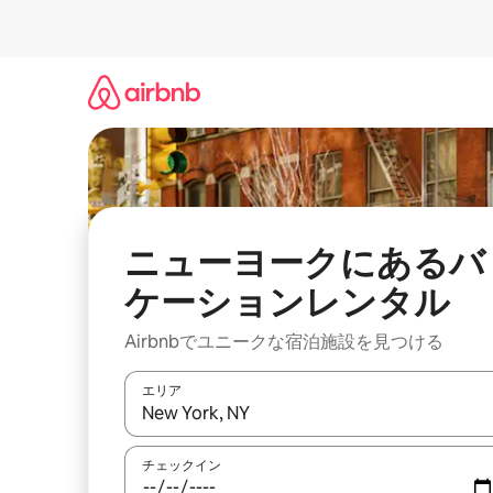
コ
ン
テ
ン
ツ
に
ス
キ
ッ
プ
ニューヨークにあるバ
ケーションレンタル
Airbnbでユニークな宿泊施設を見つける
エリア
検索結果が表示されたら、上下の矢印キーを使っ
チェックイン