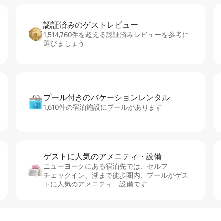
認証済みのゲ⁠ス⁠ト⁠レ⁠ビ⁠ュ⁠ー
1,514,760件を超える認証済みレビューを参考に
選びましょう
プール付きのバ⁠ケ⁠ー⁠シ⁠ョ⁠ンレ⁠ン⁠タ⁠ル
1,610件の宿泊施設にプールがあります
ゲストに人⁠気⁠のア⁠メ⁠ニ⁠テ⁠ィ・設⁠備
ニューヨークにある宿泊先では、セ⁠ル⁠フ
チ⁠ェ⁠ッ⁠ク⁠イ⁠ン、湖まで徒歩圏内、プールがゲス
トに人気のアメニティ・設備です