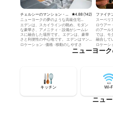
チェルシーのマンション・ア
レビュー142件、5つ星
4.88 (142)
ファイナ
パート
クトのマ
ニューヨークの夢のような高級住宅
スーペリ
「Eden」
ト、クイ
エデンは、スカイラインの眺め、モダン
ロウアー・
ッド1台 - F
な豪華さ、アメニティ・設備がシームレ
のアール
スに融合した場所です。 エデンは、豪華
では、モ
さと利便性の中心地です。 エデンはマン
融合して
ハッタンの中心部にある素晴らしい隠れ
光るアパ
ロケーション
·
価格
·
移動のしやすさ
ロケーシ
た名所です。 エデンはニューヨークの典
ニューヨーク
ームから
型的なAirbnbではありません。 注目すべ
種あり、
きアメニティ：専用バルコニー、83イン
キッチン
チ＆65インチOLEDテレビ、ハーマンミラ
す。街と
ーのデスクチェア、Casper Novaハイブリ
る屋上、
ッドマットレス、Casper枕、Vari Deskの
ィングス
スタンディングデスク、全室Sonosサウン
営業のフ
ドシステム、Toto Neorestトイレ、天井
ざまな共
キッチン
Wi-F
埋め込み型ライトセラピーシャワー、
ただけま
Viking＆Sub-Zeroのキッチン家電
ナンシャ
ットから
ニュー