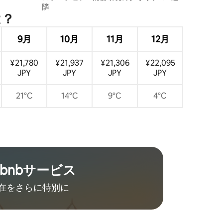
隣
⁠？
9月
10月
11月
12月
¥21,780
¥21,937
¥21,306
¥22,095
JPY
JPY
JPY
JPY
21°C
14°C
9°C
4°C
rbnb⁠サ⁠ー⁠ビ⁠ス
在をさ⁠ら⁠に特⁠別⁠に