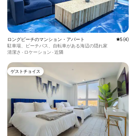
ロングビーチのマンション・アパート
レビュー
5 (4)
駐車場、ビーチパス、自転車がある海辺の隠れ家
清潔さ
·
ロケーション
·
近隣
ゲストチョイス
ゲストチョイス