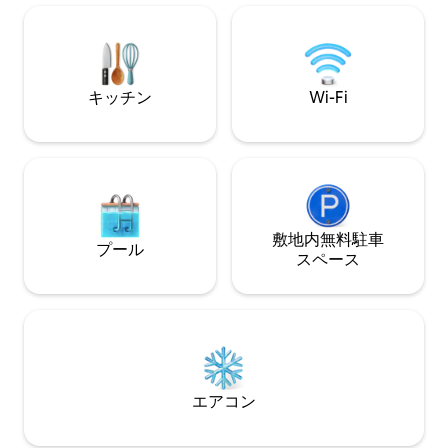
Whether staying local or exploring NYC,
ンにあり、人気の
this is the perfect group retreat! Book
くです。建物には
now!
ルジュと世界クラ
（ジム、プール、
ご利用いただけま
キッチン
Wi-Fi
敷地内無料駐⁠車
プール
ス⁠ペ⁠ー⁠ス
エアコン