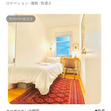
ロケーション
·
価格
·
快適さ
スーパーホスト
スーパーホスト
ホーボーケンの個室
新しい宿
新着