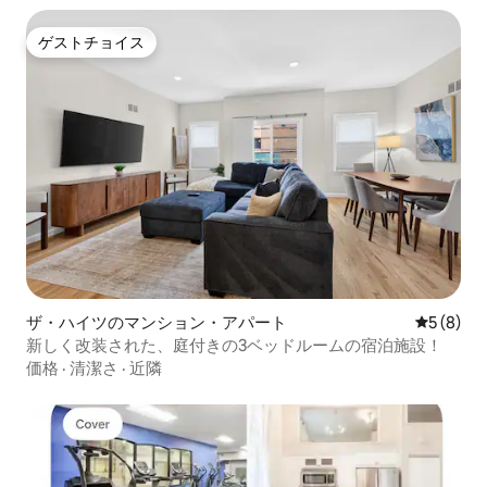
ゲストチョイス
ゲストチョイス
ザ・ハイツのマンション・アパート
レビュー
5 (8)
新しく改装された、庭付きの3ベッドルームの宿泊施設！
価格
·
清潔さ
·
近隣