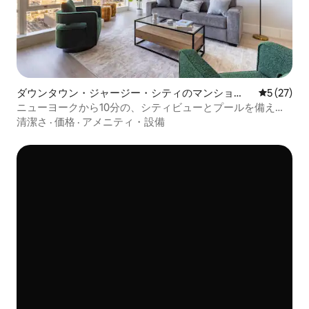
ダウンタウン・ジャージー・シティのマンショ
レビュー2
5 (27)
ン・アパート
ニューヨークから10分の、シティビューとプールを備えた
おしゃれなロフト
清潔さ
·
価格
·
アメニティ・設備