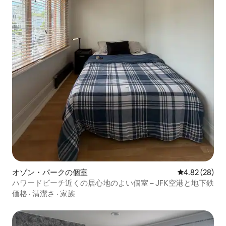
オゾン・パークの個室
レビュー28件
4.82 (28)
ハワードビーチ近くの居心地のよい個室 – JFK空港と地下鉄
価格
·
清潔さ
·
家族