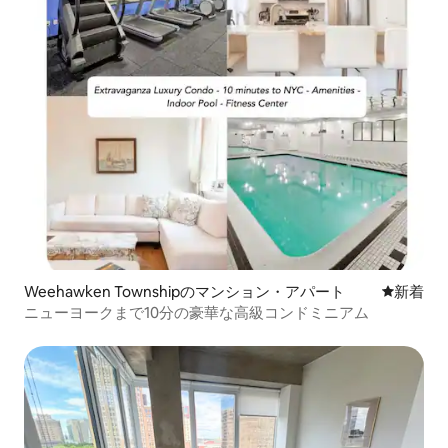
Weehawken Townshipのマンション・アパート
新しい宿
新着
ニューヨークまで10分の豪華な高級コンドミニアム