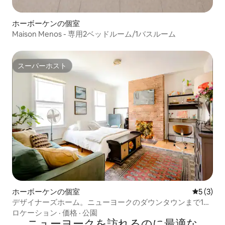
ホーボーケンの個室
Maison Menos - 専用2ベッドルーム/1バスルーム
スーパーホスト
スーパーホスト
ホーボーケンの個室
レビュー
5 (3)
デザイナーズホーム。ニューヨークのダウンタウンまで10
分。
ロケーション
·
価格
·
公園
ニューヨークを訪⁠れ⁠るの⁠に最⁠適⁠な