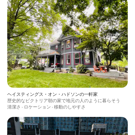
ヘイスティングス・オン・ハドソンの一軒家
歴史的なビクトリア朝の家で地元の人のように暮らそう
清潔さ
·
ロケーション
·
移動のしやすさ