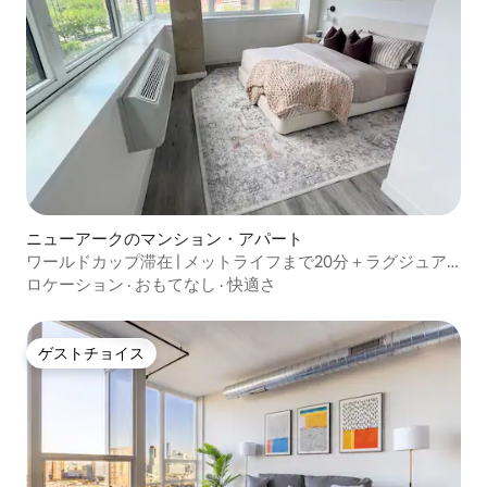
ニューアークのマンション・アパート
ワールドカップ滞在 | メットライフまで20分＋ラグジュア
リーなアメニティ
ロケーション
·
おもてなし
·
快適さ
ゲストチョイス
ゲストチョイス