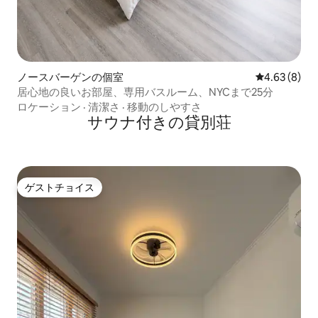
ノースバーゲンの個室
レビュー8件
4.63 (8)
居心地の良いお部屋、専用バスルーム、NYCまで25分
ロケーション
·
清潔さ
·
移動のしやすさ
サウナ付きの貸別荘
ゲストチョイス
ゲストチョイス