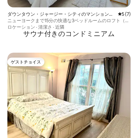
ダウンタウン・ジャージー・シティのマンション・
レビュー
5 (7)
アパート
ニューヨークまで15分の快適な3ベッドルームのロフト（眺
望、ジム、シャトル付き）
ロケーション
·
清潔さ
·
近隣
サウナ付きのコンドミニアム
ゲストチョイス
ゲストチョイス