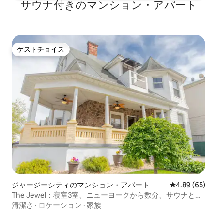
サウナ付きのマンション・アパート
ゲストチョイス
ゲストチョイス
ジャージーシティのマンション・アパート
レビュー65件
4.89 (65)
The Jewel：寝室3室、ニューヨークから数分、サウナと駐
車場完備！
清潔さ
·
ロケーション
·
家族