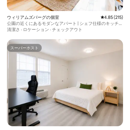
ウィリアムズバーグの個室
レビュー215件
4.85 (215)
公園の近くにあるモダンなアパート | シェフ仕様のキッチン
+ スチームシャワー
清潔さ
·
ロケーション
·
チェックアウト
スーパーホスト
スーパーホスト