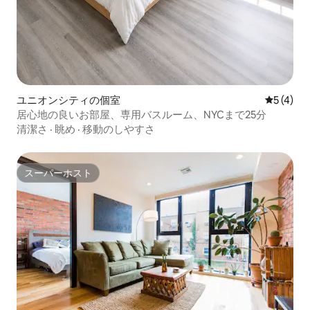
ユニオンシティの個室
レビュー
5 (4)
居心地の良いお部屋、専用バスルーム、NYCまで25分
清潔さ
·
眺め
·
移動のしやすさ
スーパーホスト
スーパーホスト