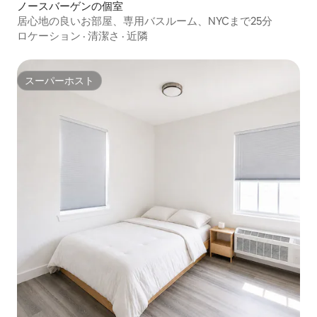
ノースバーゲンの個室
居心地の良いお部屋、専用バスルーム、NYCまで25分
ロケーション
·
清潔さ
·
近隣
スーパーホスト
スーパーホスト