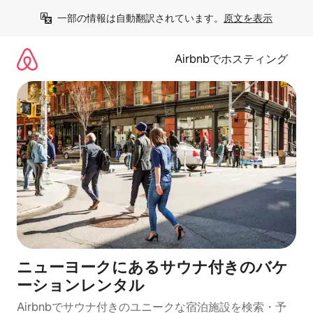
コ
一部の情報は自動翻訳されています。
原文を表示
ン
テ
ン
Airbnbでホスティング
ツ
に
ス
キ
ッ
プ
ニューヨークにあるサウナ付きのバケ
ーションレンタル
Airbnbでサウナ付きのユニークな宿泊施設を検索・予