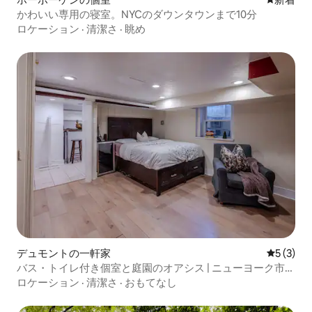
かわいい専用の寝室。NYCのダウンタウンまで10分
ロケーション
·
清潔さ
·
眺め
デュモントの一軒家
レビュー
5 (3)
バス・トイレ付き個室と庭園のオアシス | ニューヨーク市ま
で25分
ロケーション
·
清潔さ
·
おもてなし