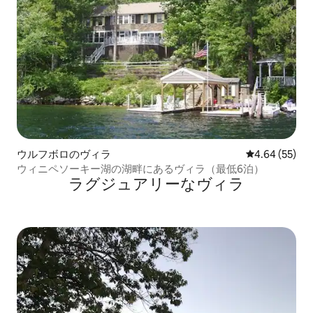
ウルフボロのヴィラ
レビュー55件
4.64 (55)
ウィニペソーキー湖の湖畔にあるヴィラ（最低6泊）
ラグジュアリーなヴィラ