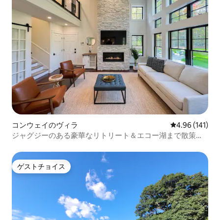
コンウェイのヴィラ
レビュー141件
4.96 (141)
ジャグジーのある豪華なリトリート＆エコー湖まで散策し
よう
ゲストチョイス
ゲストチョイス