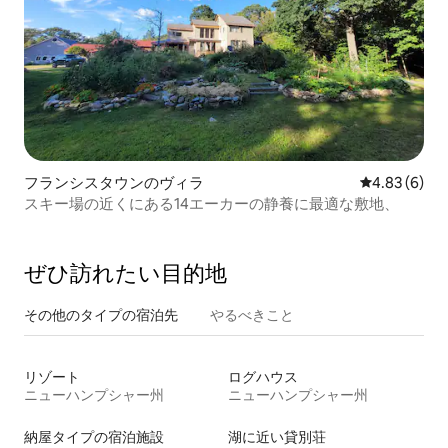
フランシスタウンのヴィラ
レビュー6件
4.83 (6)
スキー場の近くにある14エーカーの静養に最適な敷地、
ぜひ訪⁠れ⁠た⁠い目⁠的⁠地
その他のタ⁠イ⁠プ⁠の宿⁠泊⁠先
やるべきこと
リゾート
ログハウス
ニューハンプシャー州
ニューハンプシャー州
納屋タイプの宿泊施設
湖に近い貸別荘