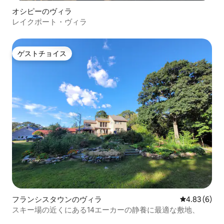
オシピーのヴィラ
レイクポート・ヴィラ
ゲストチョイス
ゲストチョイス
フランシスタウンのヴィラ
レビュー6件
4.83 (6)
スキー場の近くにある14エーカーの静養に最適な敷地、