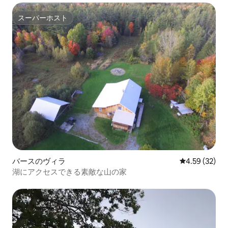
スーパーホスト
スーパーホスト
バースのヴィラ
レビュー32件
4.59 (32)
湖にアクセスできる素敵な山の家