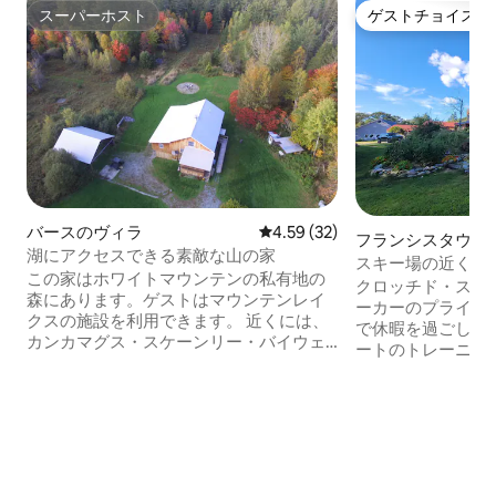
スーパーホスト
ゲストチョイス
スーパーホスト
ゲストチョイス
バースのヴィラ
レビュー32件、5つ星中4.59
4.59 (32)
フランシスタウン
湖にアクセスできる素敵な山の家
スキー場の近くに
この家はホワイトマウンテンの私有地の
に最適な敷地、
クロッチド・スキ
森にあります。ゲストはマウンテンレイ
ーカーのプライベ
クスの施設を利用できます。 近くには、
で休暇を過ごしまし
カンカマグス・スケーンリー・バイウェ
ートのトレーニング
イ、グロトン湖、ルーンがあります。 設
ートのティールー
備の整ったキッチンと屋外ガスバーベキ
スリトリート、グ
ューで、グルメな料理を楽しく作ること
の集まりに最適な
ができます。 2階にはクイーンベッド1台
先です。この5ベ
の寝室が2部屋あり、ツインベッド3台と
キッチンとバスル
フルバスルームがあります。パウダール
色、森の小道、完
ーム、洗濯機、乾燥機をご用意しまし