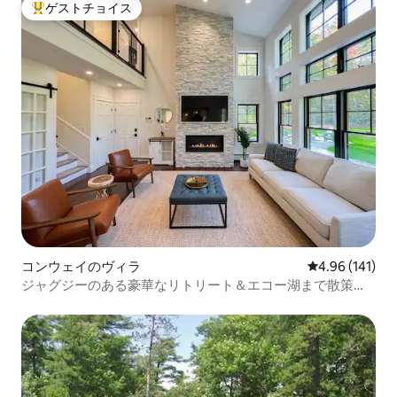
ゲストチョイス
大好評のゲストチョイスです。
コンウェイのヴィラ
レビュー141件
4.96 (141)
ジャグジーのある豪華なリトリート＆エコー湖まで散策し
よう