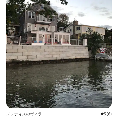
メレディスのヴィラ
レビュー
5 (6)