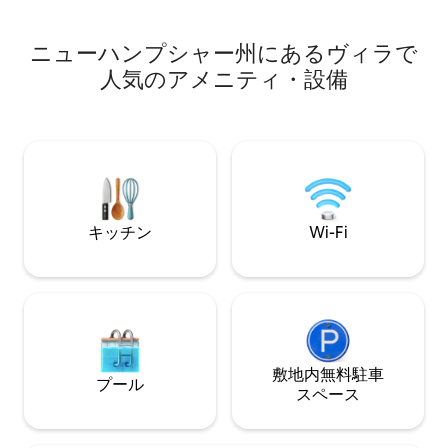
徴です。夏は追加
た。 HDテレビ、Wi-Fi/固定電話をご利用
大します。自然と
いただけます。 ノミスプレーとコンパス
た場所。ピーター
ニューハンプシャー州にあるヴィラで
を持参し、森の中の動物には注意してく
で30分。
ださい。
人気のアメニティ・設備
キッチン
Wi-Fi
敷地内無料駐⁠車
プール
ス⁠ペ⁠ー⁠ス