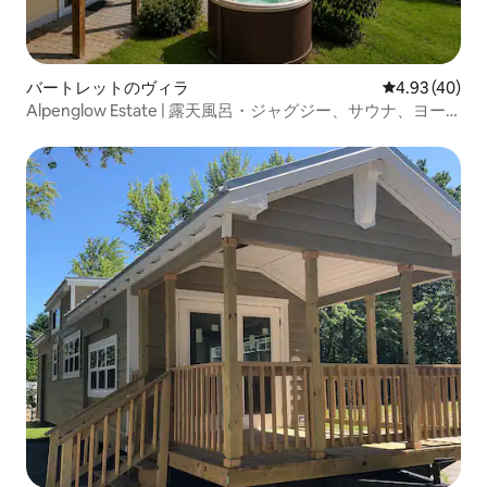
バートレットのヴィラ
レビュー40件
4.93 (40)
Alpenglow Estate | 露天風呂・ジャグジー、サウナ、ヨー
ロッパ風