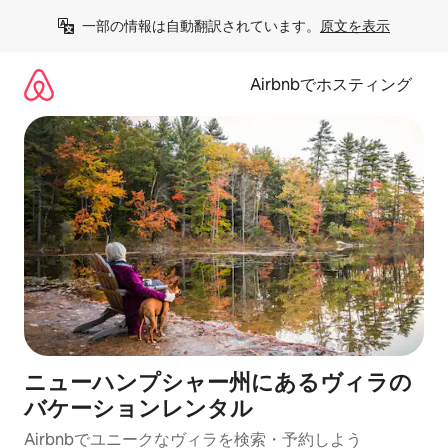
コ
一部の情報は自動翻訳されています。
原文を表示
ン
テ
ン
Airbnbでホスティング
ツ
に
ス
キ
ッ
プ
ニューハンプシャー州にあるヴィラの
バケーションレンタル
Airbnbでユニークなヴィラを検索・予約しよう