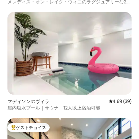
メレディス・オン・レイク・ウィニのラグジュアリーな2ベ
ッドルームスイート
マディソンのヴィラ
レビュー39件
4.69 (39)
屋内塩水プール｜サウナ｜12人以上宿泊可能
ゲストチョイス
大好評のゲストチョイスです。