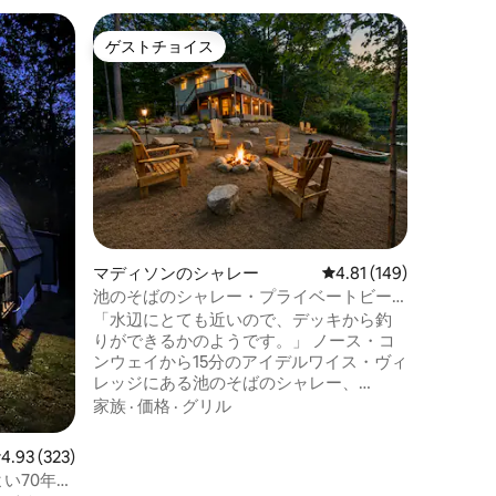
バートレ
ゲストチョイス
ゲス
ゲストチョイス
大好評
星空の下
火台•デ
ジャグジ
アティタ
ーハンプ
居心地の良
Chale
価格
·
家
は、専用
り、ビス
ットの周
くつろい
マディソンのシャレー
レビュー149件、5つ星
4.81 (149)
ュ＆スト
ースコン
池のそばのシャレー・プライベートビー
ンテン、
チ・カヌー＆カヤック
「水辺にとても近いので、デッキから釣
ッピング
りができるかのようです。」 ノース・コ
を利用で
ンウェイから15分のアイデルワイス・ヴィ
レッジにある池のそばのシャレー、
Idylweiss Chaletについて、ゲストはこの
家族
·
価格
·
グリル
ように評価しています。朝はデッキで、
リトル・ピー・ポリッジ池の向こうから
レビュー323件、5つ星中4.93つ星の平均評価
4.93 (323)
呼びかけるオオバンの声を聞きながら過
よい70年代
ごせます。午後はプライベートビーチで