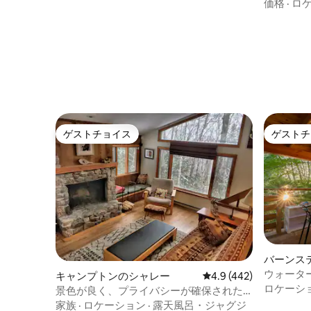
価格
·
ロ
ゲストチョイス
ゲストチ
ゲストチョイス
ゲストチ
バーンス
ウォータ
キャンプトンのシャレー
レビュー442件、5つ星
4.9 (442)
ァイヤー
ロケーシ
景色が良く、プライバシーが確保された
山のキャビンなど。
家族
·
ロケーション
·
露天風呂・ジャグジ