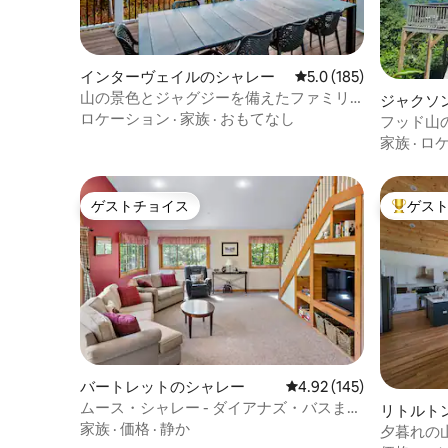
インターヴェイルのシャレー
レビュー185件、5つ星
5.0 (185)
山の景色とジャグジーを備えたファミリ
ジャクソ
ー向け！
ロケーション
·
家族
·
おもてなし
フッド山
るジャク
家族
·
ロ
ゲストチョイス
ゲス
ゲストチョイス
大好評の
バートレットのシャレー
レビュー145件、5つ星
4.92 (145)
ムース・シャレー - ダイアナズ・バスまで
リトルト
徒歩！
家族
·
価格
·
静か
夕暮れの