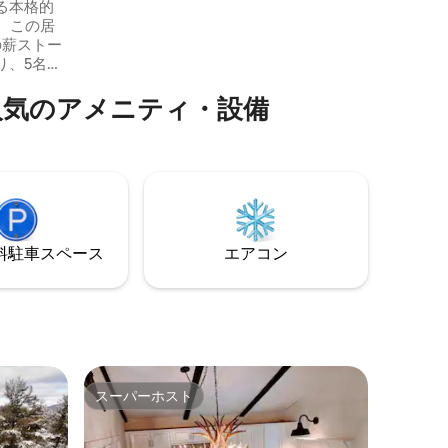
クセスあり
る本格的
カヌーやカヤックを楽しめます。ベッド
ー。この居
ルーム3室とフルバスルーム2室で7名様が
の薪ストー
ご宿泊いただけます。ストーリーラン
り、5名様
ド、スキーリゾート、カンカマガスハイ
わずか2時
ウェイまで車ですぐ。
人気のアメニティ・設備
近くのハ
、釣り場
ス：無料
usは、ヴィ
隠れ家で
ill
D/4WD
隠れ家が
⁠車ス⁠ペ⁠ー⁠ス
エアコン
スーパーホスト
スーパーホスト