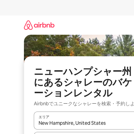
コ
ン
テ
ン
ツ
に
ス
キ
ッ
プ
ニューハンプシャー州
にあるシャレーのバケ
ーションレンタル
Airbnbでユニークなシャレーを検索・予約し
エリア
検索結果が表示されたら、上下の矢印キーを使っ