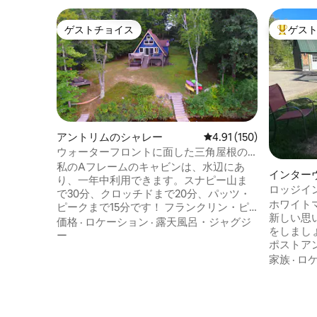
ゲストチョイス
ゲス
ゲストチョイス
大好評の
アントリムのシャレー
レビュー150件、5つ星
4.91 (150)
ウォーターフロントに面した三角屋根の
家、3つのスキー場に近い！
私のAフレームのキャビンは、水辺にあ
インター
り、一年中利用できます。スナピー山ま
ロッジイン
で30分、クロッチドまで20分、パッツ・
ト、バー
ホワイト
ピークまで15分です！ フランクリン・ピ
ナ。
新しい思
アス湖の近くにある32エーカーの小さな
価格
·
ロケーション
·
露天風呂・ジャグジ
をしましょ
池の上にあり、100フィート以上のウォー
ー
ポストア
ターフロントがあります。カヤックを乗
から移さ
家族
·
ロ
せるための6フィートのメインのドックが
た。 オ
あり、横には小さな釣り用のドックがあ
ース、5
ります。私たちの池での釣りは絶賛され
ホースシ
ています！ この宿泊施設は、1/3エーカー
ジがあり
の斜面の丘にあります。キーンとコンコ