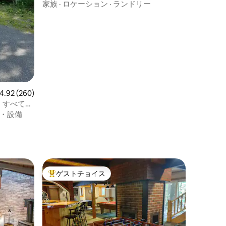
ー、暖炉付き、3寝室、2バスルーム
家族
·
ロケーション
·
ランドリー
ビュー260件、5つ星中4.92つ星の平均評価
4.92 (260)
、すべてか
・設備
ゲストチョイス
大好評のゲストチョイスです。