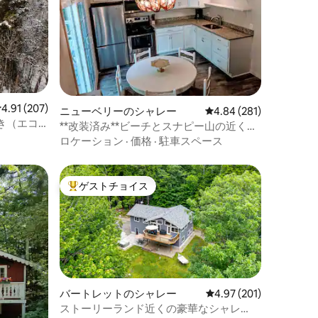
レビュー207件、5つ星中4.91つ星の平均評価
4.91 (207)
ニューベリーのシャレー
レビュー281件、5つ星
4.84 (281)
き（エコ
**改装済み**ビーチとスナピー山の近くに
あるシャレー
ロケーション
·
価格
·
駐車スペース
ゲストチョイス
大好評のゲストチョイスです。
バートレットのシャレー
レビュー201件、5つ星
4.97 (201)
ストーリーランド近くの豪華なシャレ