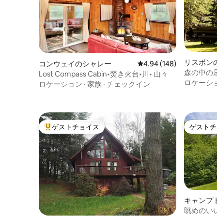
リスボン
コンウェイのシャレー
レビュー148件、5つ星
4.94 (148)
森の中の
Lost Compass Cabin•焚き火台•川• 山々
いロケー
ロケーシ
ロケーション
·
家族
·
チェックイン
ゲストチョイス
ゲストチ
大好評のゲストチョイスです。
ゲストチ
キャンプ
眺めのい