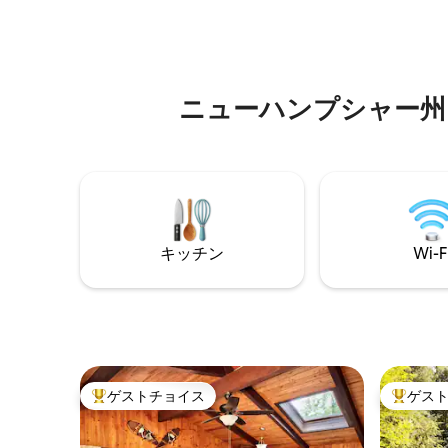
ゲレンデ
ードの間に位置し、近くには素晴らしい
を温めた
ハイキングコースやスノーモービルコー
ャワーを
スがたくさんあります。
ーをグリ
き火のそ
ニューハンプシャー州
しんだり
キッチン
Wi-F
ゲストチョイス
ゲス
大好評のゲストチョイスです。
大好評の