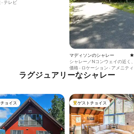
族
·
テレビ
中4.91つ星の平均評価
マディソンのシャレー
レ
シャレー／Nコンウェイの近く
ら十分離れています。
価格
·
ロケーション
·
アメニティ
ラグジュアリーなシャレー
トチョイス
ゲストチョイス
ゲストチョイスです。
大好評のゲストチョイスです。