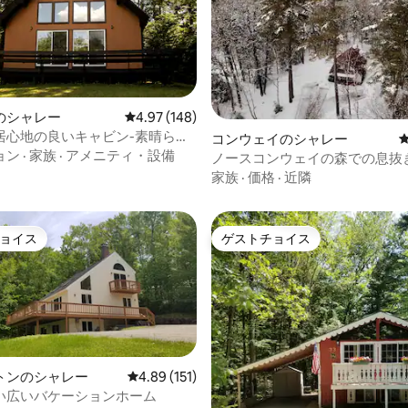
のシャレー
レビュー148件、5つ星中4.97つ星の平均評価
4.97 (148)
中4.94つ星の平均評価
居心地の良いキャビン-素晴らし
コンウェイのシャレー
ション
ョン
·
家族
·
アメニティ・設備
ノースコンウェイの森での息抜
ーレイクとダウンタウン近く）
家族
·
価格
·
近隣
ョイス
ゲストチョイス
ョイス
ゲストチョイス
トンのシャレー
レビュー151件、5つ星中4.89つ星の平均評価
4.89 (151)
い広いバケーションホーム