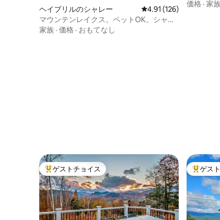
価格
·
家
ヘイブリルのシャレー
レビュー126件、5つ星
4.91 (126)
マウンテンレイクス。ペットOK。シャレ
ー全体。
家族
·
価格
·
おもてなし
ゲストチョイス
ゲス
大好評のゲストチョイスです。
大好評の