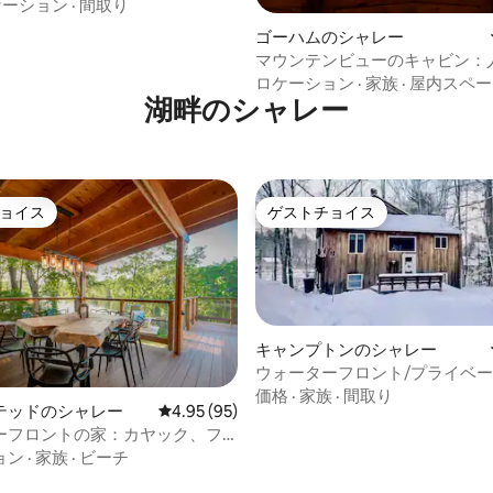
ケーション
·
間取り
ゴーハムのシャレー
マウンテンビューのキャビン：
た場所での心地よい休暇
ロケーション
·
家族
·
屋内スペー
湖畔のシャレー
ョイス
ゲストチョイス
ョイス
ゲストチョイス
キャンプトンのシャレー
ウォーターフロント/プライベー
ホットタブ/プール＆アメニティ
価格
·
家族
·
間取り
テッドのシャレー
レビュー95件、5つ星中4.95つ星の平均評価
4.95 (95)
ーフロントの家：カヤック、フ
中4.9つ星の平均評価
ピット、釣り、ゴルフ
ョン
·
家族
·
ビーチ