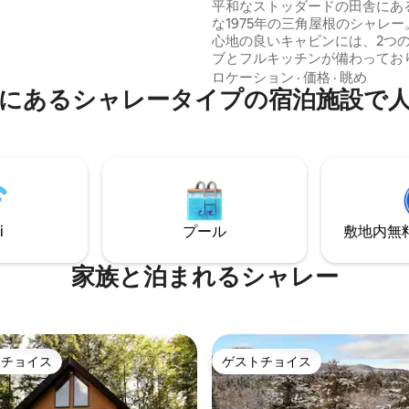
風Aフレームハウス | 湖へのア
平和なストッダードの田舎にあ
での長い1日の後は、サウナで体
な1975年の三角屋根のシャレ
り、カスタム加熱式の石造りシ
心地の良いキャビンには、2つ
楽しんだりしましょう。 バーガ
ブとフルキッチンが備わってお
ルしたり、ピザを作ったり、焚
が宿泊できます。ボストンから
ロケーション
·
価格
·
眺め
ばで星を眺めながらスモアを楽
にあるシャレータイプの宿泊施設で
間の完璧な田舎の隠れ家です！
しましょう。犬同伴OK
イキングコース、遊泳スポット
を探索しましょう。夏のボーナ
カヌーアクセス！Highland Ha
ンテージの魅力を持ち、静かな
す。冬の訪問者への注意：Shedd H
Roadは急な坂道があるため、AW
車が必要です。快適なレトロな
i
プール
敷地内無料駐
待っています！
家族と泊まれるシャレー
トチョイス
ゲストチョイス
ゲストチョイスです。
ゲストチョイス