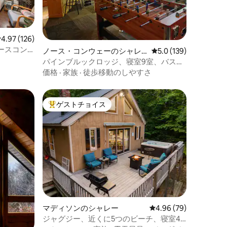
レビュー126件、5つ星中4.97つ星の平均評価
4.97 (126)
ースコン
ノース・コンウェーのシャレ
レビュー139件、5つ
5.0 (139)
ー
パインブルックロッジ、寝室9室、バスル
ーム5室、ゲームルーム、暖炉
価格
·
家族
·
徒歩移動のしやすさ
ゲストチョイス
大好評のゲストチョイスです。
マディソンのシャレー
レビュー79件、5つ星
4.96 (79)
ジャグジー、近くに5つのビーチ、寝室4