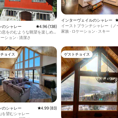
中5.0つ星の平均評価
インターヴェイルのシャレー
イーストブランチシャレー（ノ
ンのシャレー
レビュー138件、5つ星中4.96つ星の平均評価
4.96 (138)
ウェイまで7分）
家族
·
ロケーション
·
スキー
の息をのむような眺望を楽しめ
ソンのシャレー
ケーション
·
清潔さ
トチョイス
ゲストチョイス
ゲストチョイスです。
ゲストチョイス
中4.92つ星の平均評価
ンのシャレー
レビュー83件、5つ星中4.99つ星の平均評価
4.99 (83)
山を望むシャレー