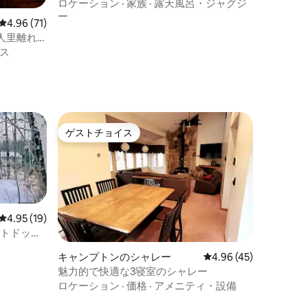
室、犬とお子様連れに最適
ロケーション
·
家族
·
露天風呂・ジャグジ
ー
レビュー71件、5つ星中4.96つ星の平均評価
4.96 (71)
人里離れ
ス
ゲストチョイス
ゲストチョイス
レビュー19件、5つ星中4.95つ星の平均評価
4.95 (19)
トドック/
キャンプトンのシャレー
レビュー45件、5つ星
4.96 (45)
魅力的で快適な3寝室のシャレー
ロケーション
·
価格
·
アメニティ・設備