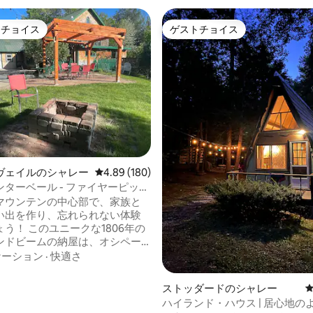
トチョイス
ゲストチョイス
ゲストチョイスです。
ゲストチョイス
中4.91つ星の平均評価
ヴェイルのシャレー
レビュー180件、5つ星中4.89つ星の平均評価
4.89 (180)
ターベール - ファイヤーピッ
、ビリアードテーブル、サウ
マウンテンの中心部で、家族と
い出を作り、忘れられない体験
う！ このユニークな1806年の
ンドビームの納屋は、オシペー
れ、美しい山の家に変身しまし
ケーション
·
快適さ
ープンコンセプトのリビングスペ
台のテレビ、テーブルサッカー、
ストッダードのシャレー
ューピット、ビリヤードラウン
ハイランド・ハウス | 居心地の
、退屈することはありません！