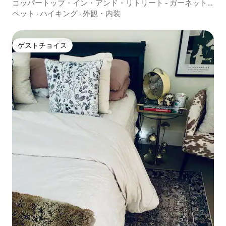
コッパートップ・イン・アンド・リトリート - ガーネット
スイート
ペット
·
ハイキング
·
外観・内装
ゲストチョイス
ゲストチョイス