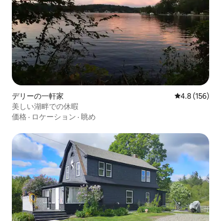
デリーの一軒家
レビュー156
4.8 (156)
美しい湖畔での休暇
価格
·
ロケーション
·
眺め