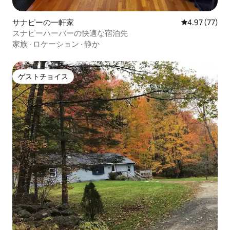
サナピーの一軒家
レビュー77件
4.97 (77)
スナピーハーバーの快適な宿泊先
家族
·
ロケーション
·
静か
ゲストチョイス
ゲストチョイス