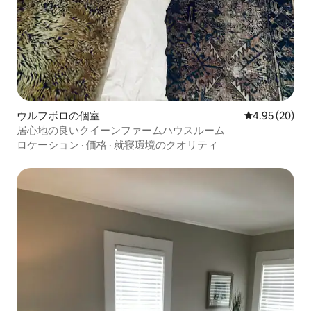
ウルフボロの個室
レビュー20件
4.95 (20)
居心地の良いクイーンファームハウスルーム
ロケーション
·
価格
·
就寝環境のクオリティ