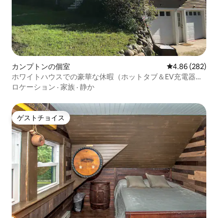
カンプトンの個室
レビュー282件
4.86 (282)
ホワイトハウスでの豪華な休暇（ホットタブ＆EV充電器付
き）
ロケーション
·
家族
·
静か
ゲストチョイス
ゲストチョイス