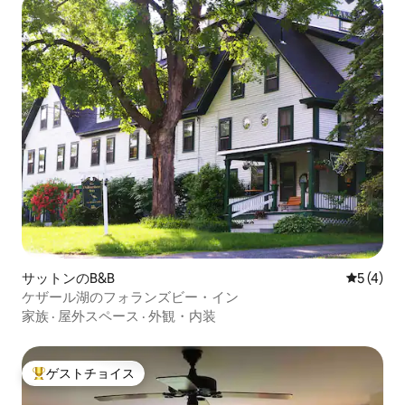
サットンのB&B
レビュー
5 (4)
ケザール湖のフォランズビー・イン
家族
·
屋外スペース
·
外観・内装
ゲストチョイス
大好評のゲストチョイスです。