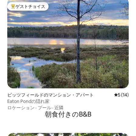
ゲストチョイス
大好評のゲストチョイスです。
ピッツフィールドのマンション・アパート
レビュー1
5 (14)
Eaton Pondの隠れ家
ロケーション
·
プール
·
近隣
朝食付きのB&B