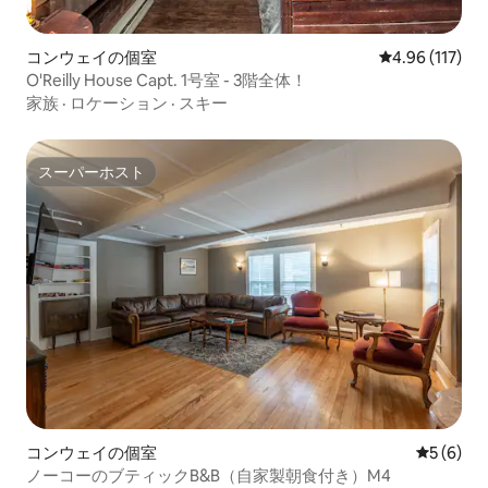
コンウェイの個室
レビュー117件
4.96 (117)
O'Reilly House Capt. 1号室 - 3階全体！
家族
·
ロケーション
·
スキー
スーパーホスト
スーパーホスト
コンウェイの個室
レビュー
5 (6)
ノーコーのブティックB&B（自家製朝食付き）M4