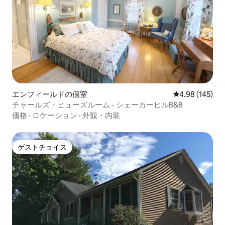
エンフィールドの個室
レビュー145件
4.98 (145)
チャールズ・ヒューズルーム - シェーカーヒルB&B
価格
·
ロケーション
·
外観・内装
ゲストチョイス
ゲストチョイス