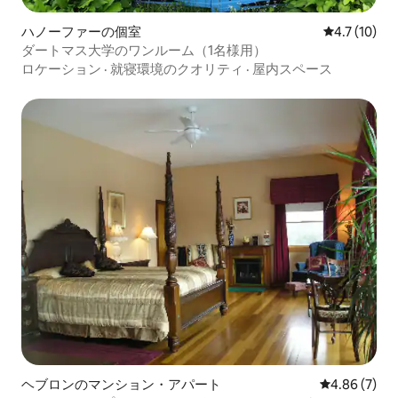
ハノーファーの個室
レビュー10
4.7 (10)
ダートマス大学のワンルーム（1名様用）
ロケーション
·
就寝環境のクオリティ
·
屋内スペース
ヘブロンのマンション・アパート
レビュー7件
4.86 (7)