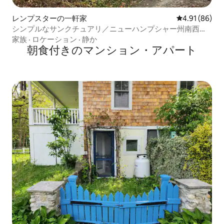
レンプスターの一軒家
レビュー86件
4.91 (86)
シンプルなサンクチュアリ／ニューハンプシャー州南西部
#simplesanctuarynh
家族
·
ロケーション
·
静か
朝食付きのマンション・アパート