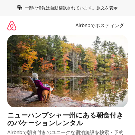
コ
一部の情報は自動翻訳されています。
原文を表示
ン
テ
ン
Airbnbでホスティング
ツ
に
ス
キ
ッ
プ
ニューハンプシャー州にある朝食付き
のバケーションレンタル
Airbnbで朝食付きのユニークな宿泊施設を検索・予約