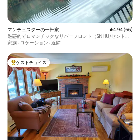
マンチェスターの一軒家
レビュー66件
4.94 (66)
魅惑的でロマンチックなリバーフロント（SNHU/セントア
ンセルム）
家族
·
ロケーション
·
近隣
ゲストチョイス
大好評のゲストチョイスです。