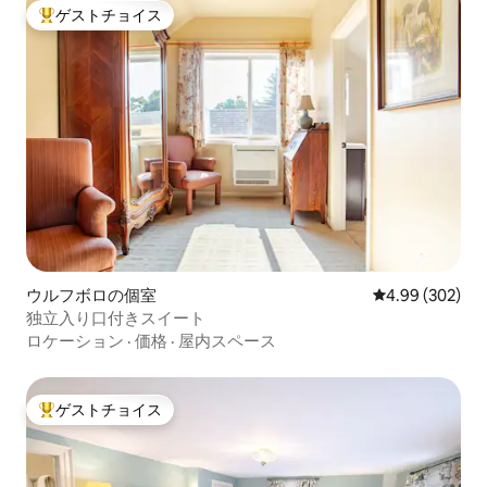
ゲストチョイス
大好評のゲストチョイスです。
ウルフボロの個室
レビュー302件
4.99 (302)
独立入り口付きスイート
ロケーション
·
価格
·
屋内スペース
ゲストチョイス
大好評のゲストチョイスです。