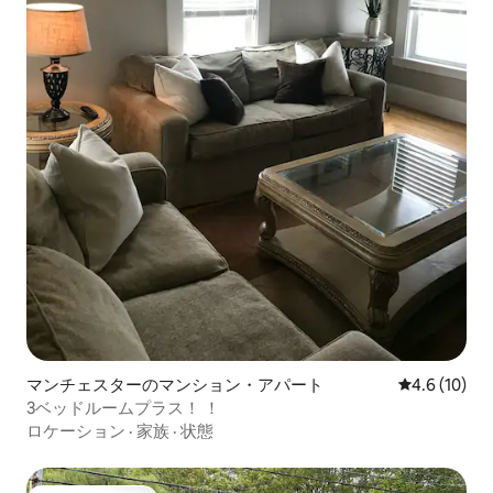
マンチェスターのマンション・アパート
レビュー10
4.6 (10)
3ベッドルームプラス！ ！
ロケーション
·
家族
·
状態