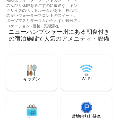
ム、ファイヤーピ
トスイート
のんびり休暇を過ごすのに最適な、キン
ーを損なうことな
グサイズのベッドルームがある、居心地
家族に最適です。
の良いウォーターフロントのスイート。
ビティを楽しみ、
ポーツマスとダーラムからわずか数分の
しょう。週単位ま
場所にあり、ロマンチックな旅行、地元
ロケーション
·
価格
·
長期滞在
10%オフになりま
のイベントへの参加、またはニューハン
ニューハンプシャー州にある朝食付き
プシャー大学への訪問に最適です。プラ
の宿泊施設で人気のアメニティ・設備
イベートパティオと、季節限定で暖房が
可能なドームと年間を通して使えるファ
イヤーピットを備えたウォーターフロン
トデッキをお楽しみください。冬はリビ
ングルームの暖炉でDuraflameの丸太を
使えます。ここには素敵なおまけがたく
さんあります。ニューハンプシャー州と
メイン州の境界近くの、静かな海辺の魅
キッチン
Wi-Fi
力。
敷地内無料駐⁠車