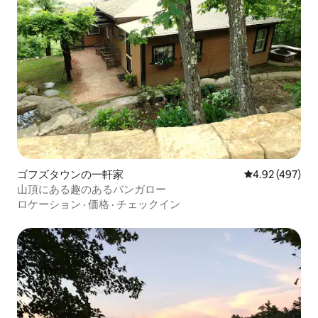
ゴフズタウンの一軒家
レビュー497件
4.92 (497)
山頂にある趣のあるバンガロー
ロケーション
·
価格
·
チェックイン