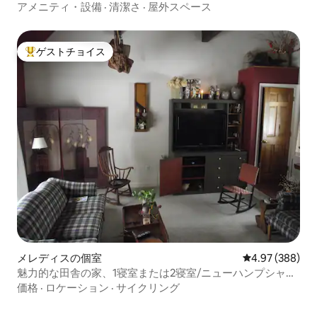
アメニティ・設備
·
清潔さ
·
屋外スペース
ゲストチョイス
大好評のゲストチョイスです。
メレディスの個室
レビュー388件
4.97 (388)
魅力的な田舎の家、1寝室または2寝室/ニューハンプシャー
州メレディス
価格
·
ロケーション
·
サイクリング