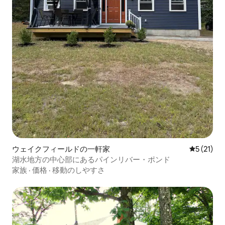
ウェイクフィールドの一軒家
レビュー2
5 (21)
湖水地方の中心部にあるパインリバー・ポンド
家族
·
価格
·
移動のしやすさ