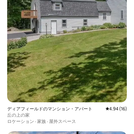
ディアフィールドのマンション・アパート
レビュー16件
4.94 (16)
丘の上の家
ロケーション
·
家族
·
屋外スペース