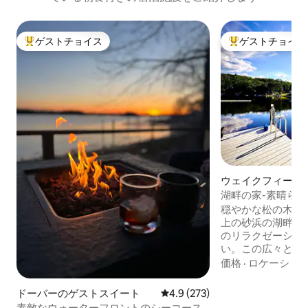
ゲストチョイス
ゲストチョイス
大好評のゲストチョイスです。
大好評のゲストチ
ウェイクフィール
家
湖畔の家-素晴らし
3100平方フィート
穏やかな松の木に囲
上の砂浜の湖畔の
のリラクゼーショ
い。この広々とし
徴： オープンコ
価格
·
ロケーショ
3階建て（3100
シーを確保 ファミ
ドーバーのゲストスイート
レビュー273件、5つ星中4.9
4.9 (273)
グジー、カヤック
素敵なウォーターフロントのシーコース