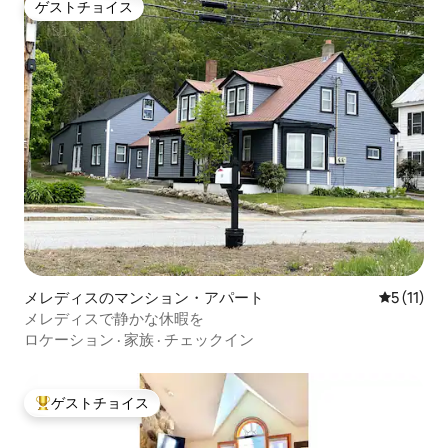
ゲストチョイス
ゲストチョイス
メレディスのマンション・アパート
レビュー1
5 (11)
メレディスで静かな休暇を
ロケーション
·
家族
·
チェックイン
ゲストチョイス
大好評のゲストチョイスです。