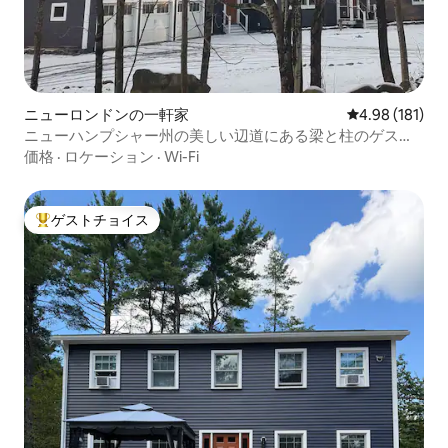
ニューロンドンの一軒家
レビュー181件
4.98 (181)
ニューハンプシャー州の美しい辺道にある梁と柱のゲスト
用ワンルーム
価格
·
ロケーション
·
Wi-Fi
ゲストチョイス
大好評のゲストチョイスです。