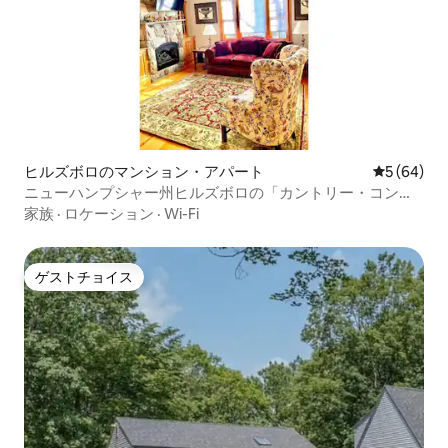
ヒルズボロのマンション・アパート
レビュー6
5 (64)
ニューハンプシャー州ヒルズボロの「カントリー・コンフ
ォート」。
家族
·
ロケーション
·
Wi-Fi
ゲストチョイス
ゲストチョイス