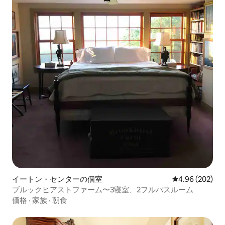
イートン・センターの個室
レビュー202件
4.96 (202)
ブルックヒアストファーム〜3寝室、2フルバスルーム
価格
·
家族
·
朝食