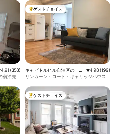
ゲストチョイス
大好評のゲストチョイスです。
レビュー353件、5つ星中4.91つ星の平均評価
4.91 (353)
キャピトルヒル自治区の一軒
レビュー199件、5つ星
4.98 (199)
家
の宿泊先
リンカーン・コート・キャリッジハウス
ゲストチョイス
大好評のゲストチョイスです。