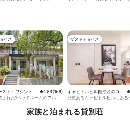
ニアム - ユニット1
る、ベッド2台、バスルーム2室
なお部屋
中4.72つ星の平均評価
ョイス
ゲストチョイス
ョイス
ゲストチョイス
中4.89つ星の平均評価
ースト・ワシントン
レビュー168件、5つ星中4.83つ星の平均評価
4.83 (168)
キャピトルヒル自治区のコン
ミニアム
ドミニアム
装された1ベッドルームのアパー
歴史あるキャピトルヒルにある
キッチン付き
の良いアパート
家族と泊まれる貸別荘