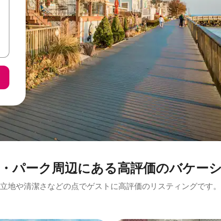
ク⁠周⁠辺⁠に⁠あ⁠る高⁠評⁠価⁠のバ⁠ケ⁠ー⁠シ⁠ョ
立地や清潔さなどの点でゲストに高評価のリスティングです。