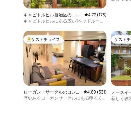
のコンドミ
キャピトルヒル自治区のコン
レビュー175件、5つ星
4.72 (175)
ドミニアム
キャピトルヒルにある広い1ベッドルーム
アパート
ゲストチョイス
ゲストチ
大好評のゲストチョイスです。
ゲストチ
ローガン・サークルのコンド
レビュー531件、5つ星
4.89 (531)
ノースイ
ミニアム
のコンド
歴史あるローガンサークルにある明るく
新しく改
て広い禅のワンルーム
ト、フル