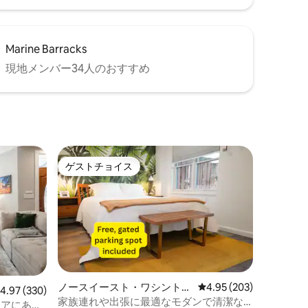
Marine Barracks
現地メンバー34人のおすすめ
ゲストチョイス
ゲストチョイス
ノースイースト・ワシントン
レビュー203件、5つ星
4.95 (203)
レビュー330件、5つ星中4.97つ星の平均評価
4.97 (330)
のコンドミニアム
家族連れや出張に最適なモダンで清潔な1
リアにあ