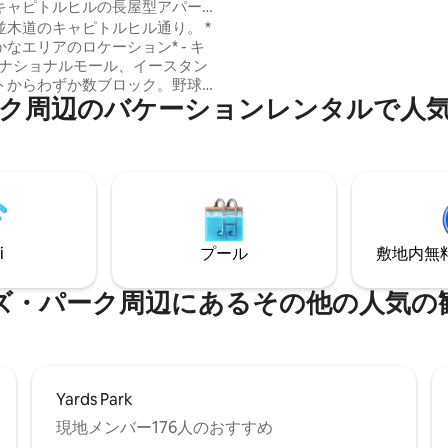
ます。 1907年に建てられたヴィクトリア
アパート
キャピトルヒルの長屋型アパー
様式のタウンハウスの下階には
並木道のキャピトルヒル通り。 *
た玄関があり、大きなテレビ、
なエリアのロケーション* - キ
ファー、デイベッドを備えたメ
/ナショナルモール、イースタン
ビングスペースがあり、市内観
トからわずか数ブロック。野球
リラックスできます。 独立した寝室とバ
⁠のバ⁠ケ⁠ー⁠シ⁠ョ⁠ン⁠レ⁠ン⁠タ⁠ル⁠で人⁠気⁠の
カースタジアムまで徒歩で行け
スルームが2人での宿泊に最適です。
ーフ/アンセムにも近いです。 ブ
キッチンやランドリーはありま
レンジ/シルバーの地下鉄まで徒歩
コーヒーバー、電子レンジ、冷
3マイル）、グリーンラインの地下
ります。
10分（0.5マイル）。 敷地内に
ティングエリアあり。 公園、レ
、ホールフーズまで1ブロック。
キッチン、大理石タイルのシャ
i
プール
敷地内無料駐
濯機・乾燥機、リビングとダイ
ペース。セントラルエアコン/暖
ーク⁠周⁠辺⁠に⁠あ⁠るそ⁠の⁠他⁠の人⁠気⁠の観⁠
Yards Park
現地メンバー176人のおすすめ