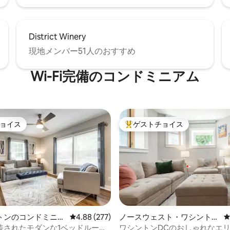
District Winery
現地メンバー51人のおすすめ
Wi-Fi完備のコンドミニアム
ョイス
ゲストチョイス
ョイス
大好評のゲストチョイスです。
トンのコンドミニア
レビュー277件、5つ星中4.88つ星の平均評価
4.88 (277)
ノースウェスト・ワシントン
のコンドミニアム
装されたモダンな1ベッドルーム
ワシントンDCのおしゃれなエ