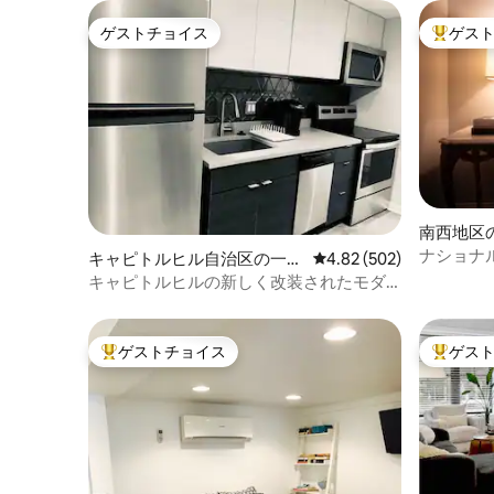
ゲストチョイス
ゲス
ゲストチョイス
大好評の
南西地区
ナショナ
キャピトルヒル自治区の一軒
レビュー502件、5つ星
4.82 (502)
徒歩10分
家
キャピトルヒルの新しく改装されたモダ
ンなアパート
ゲストチョイス
ゲス
大好評のゲストチョイスです。
大好評の