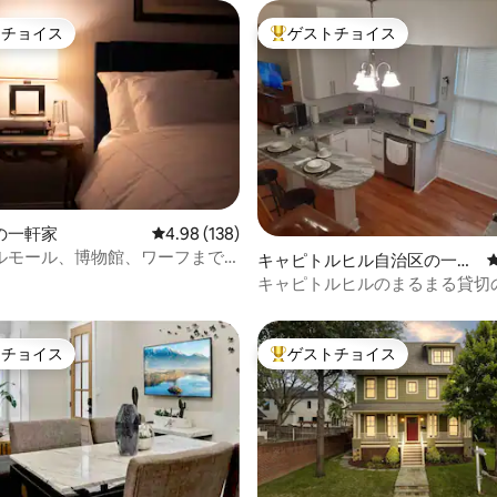
トチョイス
ゲストチョイス
ゲストチョイスです。
大好評のゲストチョイスです。
の一軒家
レビュー138件、5つ星中4.98つ星の平均評価
4.98 (138)
ルモール、博物館、ワーフまで
中4.82つ星の平均評価
キャピトルヒル自治区の一軒
家
キャピトルヒルのまるまる貸切
トチョイス
ゲストチョイス
ゲストチョイスです。
大好評のゲストチョイスです。