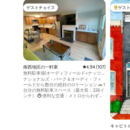
ゲストチョイス
ゲス
ゲストチョイス
大好評の
南西地区の一軒家
レビュー107件、5つ星
4.94 (107)
無料駐車場|オーディフィールド+ナッツパ
ークホーム
ナショナルズ・パーク＆オーディ・フィ
ールドから数分の絶好のロケーション 🚗 1
台分の無料駐車スペース（最大長：226イ
ンチ） 🚇 便利な交通：メトロからわずか3
ブロックで、ナショナルモール、美術
館、ザ・ワーフへのアクセスも素早く行
えます。 🥂 徒歩圏内の人気スポット：
Whole Foodsまで散策したり、ネイビー
ヤードのウォーターフロントのレストラ
キャピト
ン、バー、活気あふれるナイトライフを