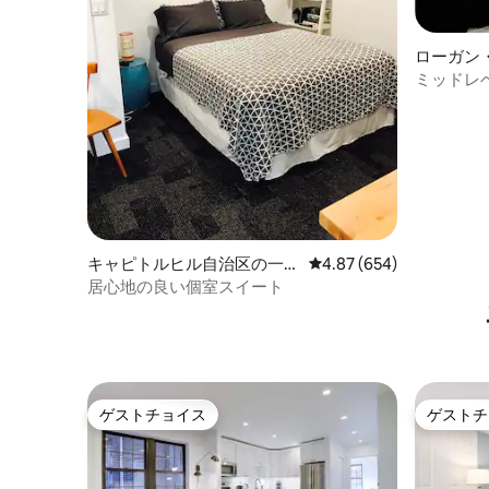
ローガン
ミッドレ
ート コ
キャピトルヒル自治区の一軒
レビュー654件、5つ星中
4.87 (654)
家
居心地の良い個室スイート
ゲストチョイス
ゲストチ
ゲストチョイス
ゲストチ