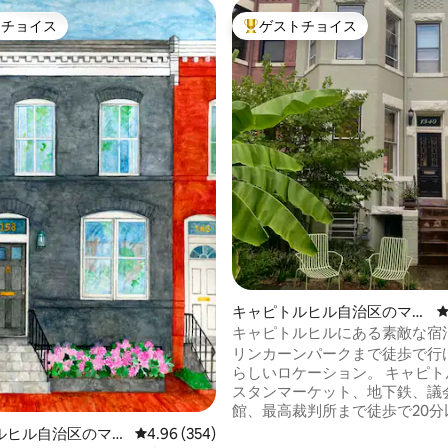
トチョイス
ゲストチョイス
ゲストチョイスです。
大好評のゲストチョイスです。
中4.94つ星の平均評価
キャピトルヒル自治区のマン
ション・アパート
キャピトルヒルにある素敵な宿
層階）
リンカーンパークまで徒歩で行
らしいロケーション。 キャピト
スタンマーケット、地下鉄、議
館、最高裁判所まで徒歩で20分以
転車のシェアや安いUberがた
ルヒル自治区のマン
レビュー354件、5つ星中4.96つ星の平均評価
4.96 (354)