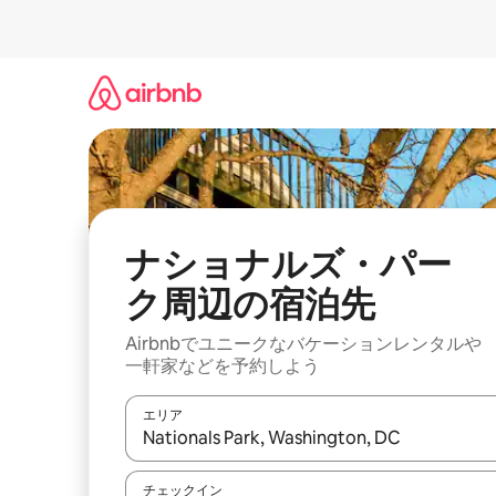
コ
ン
テ
ン
ツ
に
ス
キ
ッ
プ
ナショナルズ・パー
ク⁠周⁠辺⁠の宿⁠泊⁠先
Airbnbでユニークなバ⁠ケ⁠ー⁠シ⁠ョ⁠ンレ⁠ン⁠タ⁠ルや
一⁠軒⁠家な⁠ど⁠を予⁠約⁠し⁠よ⁠う
エリア
検索結果が表示されたら、上下の矢印キーを使っ
チェックイン