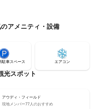
多くのレストランやショップに近い立地
、独立し
です。残念ながら、居住者の健康上の問
快適なソ
題により、この宿泊施設は介助動物およ
インのリ
び感情支援動物（ESA）の受け入れからは
光の後に
免除されています。
ア⁠メ⁠ニ⁠テ⁠ィ⁠・⁠設⁠備
 フル
せんが、
蔵庫があ
⁠車ス⁠ペ⁠ー⁠ス
エアコン
光⁠ス⁠ポ⁠ッ⁠ト
アウディ・フィールド
現地メンバー77人のおすすめ