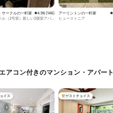
・サークルの一軒家
レビュー146件、5つ星中4.96つ星の平均評価
4.96 (146)
アーリントンの一軒家
ベル（2号室）新しい2寝室アパ
ヒューストニア
ンビニ、ローガン中心街
4.87つ星の平均評価
エアコン付きのマンション・アパー
ョイス
ゲストチョイス
ョイス
大好評のゲストチョイスです。