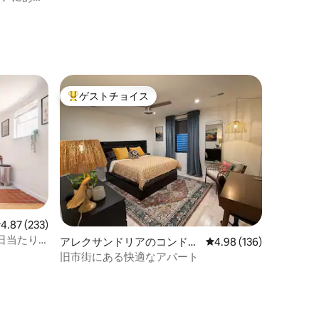
ベッドルーム
のモダン
ゲストチョイス
大好評のゲストチョイスです。
レビュー233件、5つ星中4.87つ星の平均評価
4.87 (233)
日当たり
アレクサンドリアのコンドミ
レビュー136件、5つ星
4.98 (136)
ニアム
旧市街にある快適なアパート