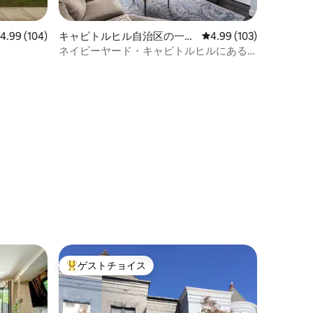
レビュー104件、5つ星中4.99つ星の平均評価
4.99 (104)
キャピトルヒル自治区の一軒
レビュー103件、5つ星
4.99 (103)
家
ネイビーヤード・キャピトルヒルにある
デザイナーの4階建て住宅
ト
ゲストチョイス
大好評のゲストチョイスです。