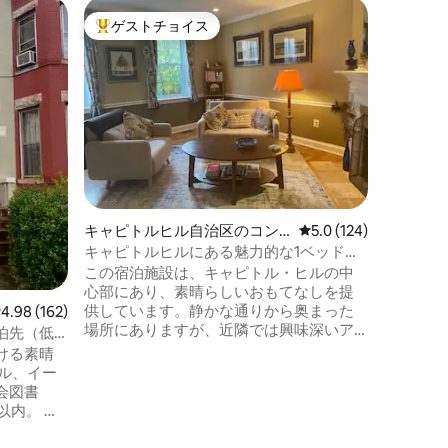
ネイビー
ゲストチョイス
ゲスト
大好評のゲストチョイスです。
ゲスト
ニアム
ワシント
ーヤード
ナショナ
数分、ワ
ーフロン
近くです！ サウスウェストの素
エリアに
スをお楽
スは私た
をお楽し
く思います！ コンドミニア
キャピトルヒル自治区のコン
レビュー124件、5つ
5.0 (124)
ーヤード
ドミニアム
ブロック
キャピトルヒルにある魅力的な1ベッドル
を訪れた
ームのアパート
この宿泊施設は、キャピトル・ヒルの中
ルのところにあ
心部にあり、素晴らしいおもてなしを提
徒歩5分
供しています。静かな通りから奥まった
レビュー162件、5つ星中4.98つ星の平均評価
4.98 (162)
場所にありますが、近隣では興味深いア
泊先（低
クティビティが楽しめます。1階にあり、
ける素晴
アクセスが良く、快適で魅力的、かつ設
ル、イー
備が充実しています。素晴らしい立地
会図書
で、イースタン・マーケット地下鉄駅か
内。 自
らわずか1ブロック以内、国会議事堂とナ
くさんあり
ショナル・モールからも徒歩圏内です。