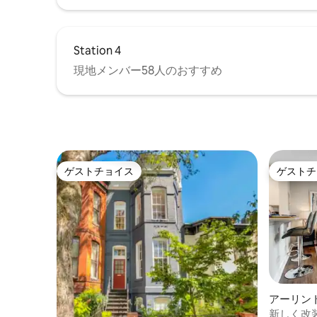
Station 4
現地メンバー58人のおすすめ
ゲストチョイス
ゲストチ
ゲストチョイス
ゲストチ
アーリン
ム
新しく改