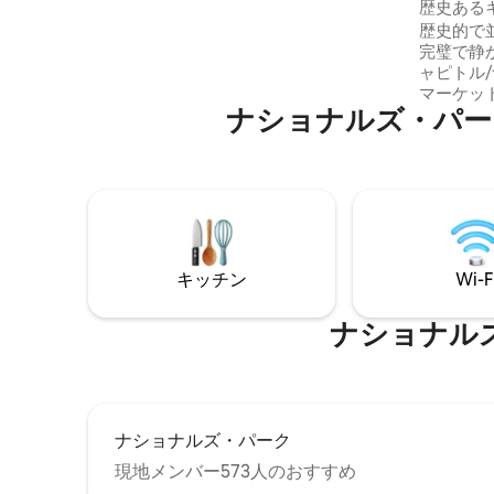
ション・
歴史ある
楽しんだりしましょう。 ⚡環境にやさし
ト
歴史的で
い：電気自動車充電器を備えた持続可能
完璧で静か
な宿泊先で、太陽光発電の家に滞在しま
ャピトル
しょう。 今すぐご予約ください。ワシン
マーケッ
トンDCをお楽しみください！
ナショナルズ・パーク⁠周⁠辺
場やサッ
ます。ワ
ルー/オ
5分（0.
鉄まで徒歩
屋外シー
ストラン
充実した
キッチン
Wi-F
ワー、洗
ニングス
房。
ナショナルズ・パ
ナショナルズ・パーク
現地メンバー573人のおすすめ