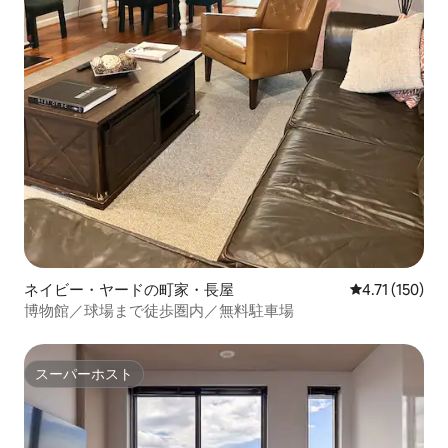
ネイビー・ヤードの町家・長屋
レビュー150
4.71 (150)
博物館／球場まで徒歩圏内／無料駐車場
スーパーホスト
スーパーホスト