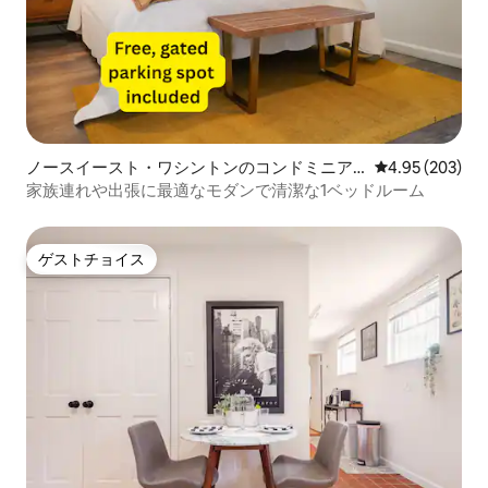
ノースイースト・ワシントンのコンドミニア
レビュー203件
4.95 (203)
ム
家族連れや出張に最適なモダンで清潔な1ベッドルーム
ゲストチョイス
ゲストチョイス