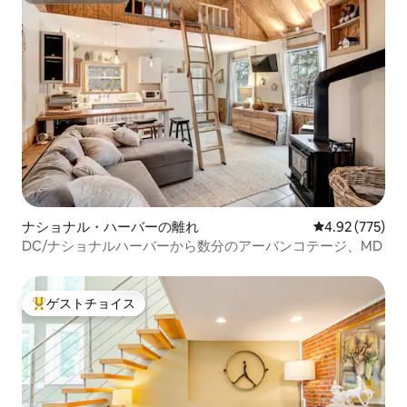
ナショナル・ハーバーの離れ
レビュー775件
4.92 (775)
DC/ナショナルハーバーから数分のアーバンコテージ、MD
ゲストチョイス
大好評のゲストチョイスです。