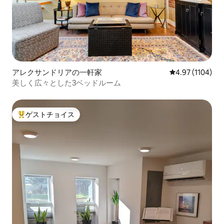
アレクサンドリアの一軒家
レビュー1104
4.97 (1104)
美しく広々とした3ベッドルーム
ゲストチョイス
大好評のゲストチョイスです。