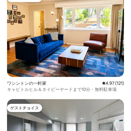
ゲストチョイス
ワシントンの一軒家
レビュー121
4.97 (121)
キャピトルヒル＆ネイビーヤードまで10分・無料駐車場
ゲストチョイス
ゲストチョイス