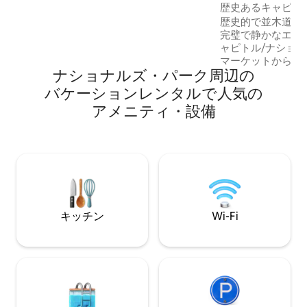
ン、バー、活気あふれるナイトライフを
ンション・アパー
歴史あるキャピト
楽しんだりしましょう。 ⚡環境にやさし
ト
歴史的で並木道のキ
い：電気自動車充電器を備えた持続可能
完璧で静かなエリア
な宿泊先で、太陽光発電の家に滞在しま
ャピトル/ナショ
しょう。 今すぐご予約ください。ワシン
マーケットからわ
トンDCをお楽しみください！
ナショナルズ・パーク⁠周⁠辺⁠の
場やサッカースタ
ます。ワーフ/アン
バ⁠ケ⁠ー⁠シ⁠ョ⁠ン⁠レ⁠ン⁠タ⁠ル⁠で人⁠気⁠の
ルー/オレンジ/シ
ア⁠メ⁠ニ⁠テ⁠ィ⁠・⁠設⁠備
歩5分（0.3マイ
地下鉄まで徒歩10分
内に屋外シーティ
園、レストラン、
ック。 充実した
のシャワー、洗濯
とダイニングスペ
コン/暖房。
キッチン
Wi-Fi