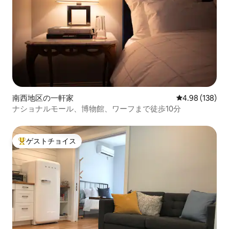
南西地区の一軒家
レビュー138件
4.98 (138)
ナショナルモール、博物館、ワーフまで徒歩10分
ゲストチョイス
大好評のゲストチョイスです。