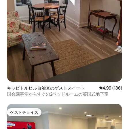
キャピトルヒル自治区のゲストスイート
レビュー186件
4.99 (186)
国会議事堂からすぐの2ベッドルームの英国式地下室
ゲストチョイス
ゲストチョイス