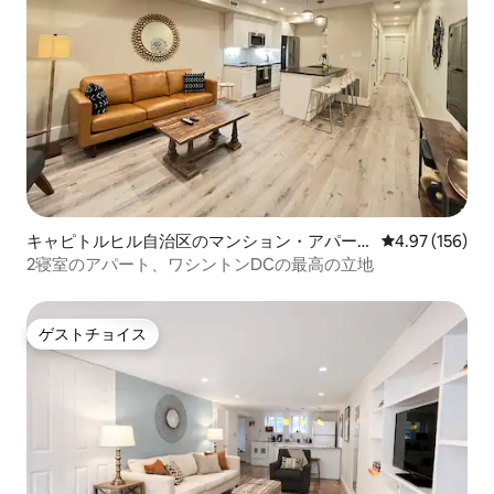
キャピトルヒル自治区のマンション・アパー
レビュー156件
4.97 (156)
ト
2寝室のアパート、ワシントンDCの最高の立地
ゲストチョイス
ゲストチョイス