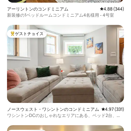
アーリントンのコンドミニアム
レビュー344件
4.88 (344)
新装修の1ベッドルームコンドミニアム4名様用 - 4号室
ゲストチョイス
大好評のゲストチョイスです。
ノースウェスト・ワシントンのコンドミニアム
レビュー331件
4.97 (331)
ワシントンDCのおしゃれなエリアにある、ベッド2台、バ
スルーム2室のモダンなお部屋