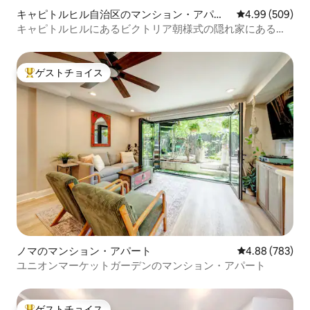
キャピトルヒル自治区のマンション・アパー
レビュー509件
4.99 (509)
ト
キャピトルヒルにあるビクトリア朝様式の隠れ家にあるモ
ダンな魅力
ゲストチョイス
大好評のゲストチョイスです。
ノマのマンション・アパート
レビュー783件
4.88 (783)
ユニオンマーケットガーデンのマンション・アパート
ゲストチョイス