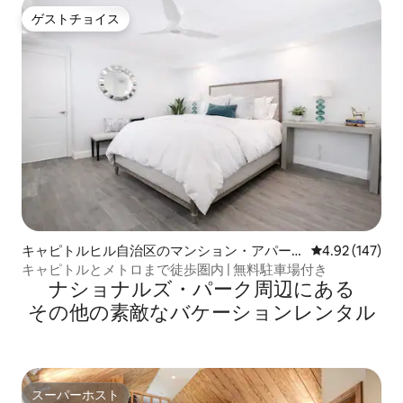
ゲストチョイス
ゲストチョイス
キャピトルヒル自治区のマンション・アパー
レビュー147件
4.92 (147)
ト
キャピトルとメトロまで徒歩圏内 | 無料駐車場付き
ナショナルズ・パーク⁠周⁠辺⁠に⁠あ⁠る
そ⁠の⁠他⁠の素⁠敵⁠なバ⁠ケ⁠ー⁠シ⁠ョ⁠ン⁠レ⁠ン⁠タ⁠ル
スーパーホスト
スーパーホスト