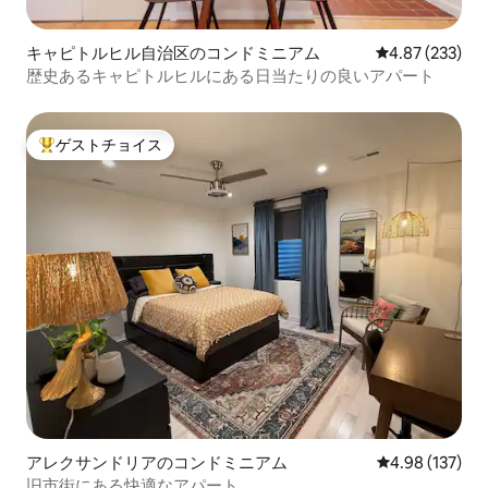
キャピトルヒル自治区のコンドミニアム
レビュー233件
4.87 (233)
歴史あるキャピトルヒルにある日当たりの良いアパート
ゲストチョイス
大好評のゲストチョイスです。
アレクサンドリアのコンドミニアム
レビュー137件
4.98 (137)
旧市街にある快適なアパート