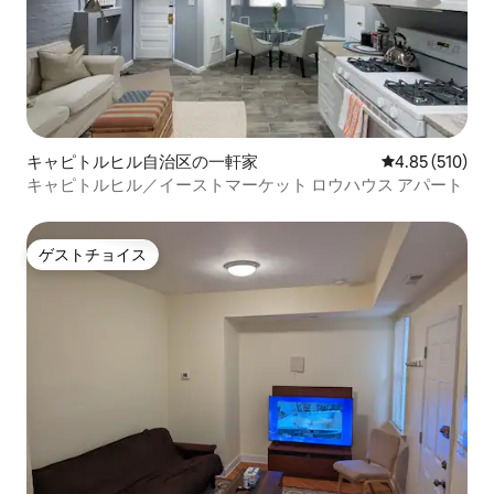
キャピトルヒル自治区の一軒家
レビュー510件
4.85 (510)
キャピトルヒル／イーストマーケット ロウハウス アパート
ゲストチョイス
ゲストチョイス