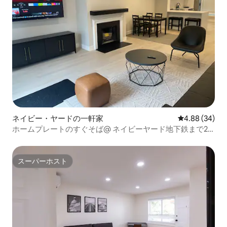
ネイビー・ヤードの一軒家
レビュー34件
4.88 (34)
ホームプレートのすぐそば@ ネイビーヤード地下鉄まで2
ブロック
スーパーホスト
スーパーホスト