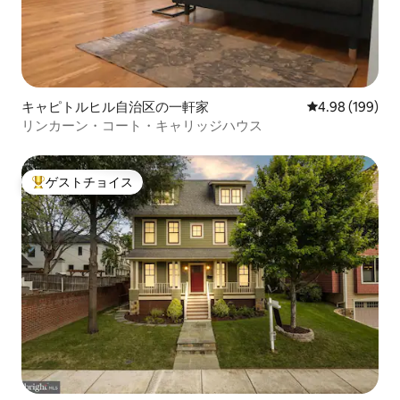
キャピトルヒル自治区の一軒家
レビュー199件
4.98 (199)
リンカーン・コート・キャリッジハウス
ゲストチョイス
大好評のゲストチョイスです。