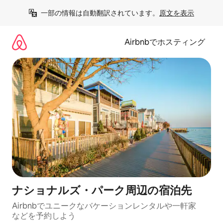
コ
一部の情報は自動翻訳されています。
原文を表示
ン
テ
ン
Airbnbでホスティング
ツ
に
ス
キ
ッ
プ
ナショナルズ・パーク⁠周⁠辺⁠の宿⁠泊⁠先
Airbnbでユニークなバ⁠ケ⁠ー⁠シ⁠ョ⁠ンレ⁠ン⁠タ⁠ルや一⁠軒⁠家
な⁠ど⁠を予⁠約⁠し⁠よ⁠う