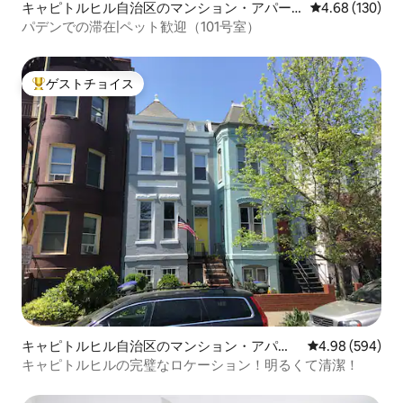
キャピトルヒル自治区のマンション・アパー
レビュー130件
4.68 (130)
ト
パデンでの滞在|ペット歓迎（101号室）
ゲストチョイス
大好評のゲストチョイスです。
キャピトルヒル自治区のマンション・アパー
レビュー594件
4.98 (594)
ト
キャピトルヒルの完璧なロケーション！明るくて清潔！