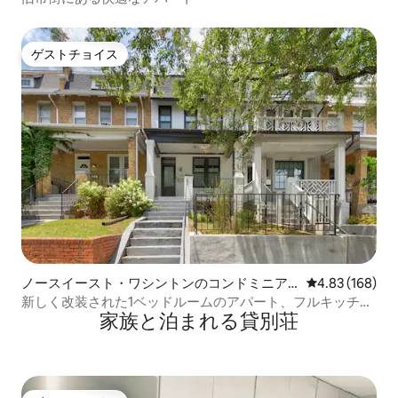
ゲストチョイス
ゲストチョイス
ノースイースト・ワシントンのコンドミニア
レビュー168件
4.83 (168)
ム
新しく改装された1ベッドルームのアパート、フルキッチン
家族と泊まれる貸別荘
付き