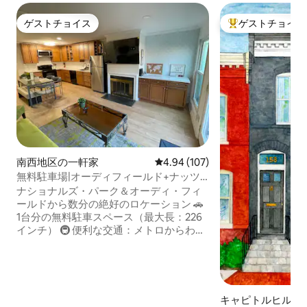
ゲストチョイス
ゲストチョイス
ゲストチョイス
大好評のゲストチ
南西地区の一軒家
レビュー107件、5つ星中4.94
4.94 (107)
無料駐車場|オーディフィールド+ナッツ
パークホーム
ナショナルズ・パーク＆オーディ・フィ
ールドから数分の絶好のロケーション 🚗
1台分の無料駐車スペース（最大長：226
インチ） 🚇 便利な交通：メトロからわず
か3ブロックで、ナショナルモール、美術
館、ザ・ワーフへのアクセスも素早く行
えます。 🥂 徒歩圏内の人気スポット：
Whole Foodsまで散策したり、ネイビー
ヤードのウォーターフロントのレストラ
キャピトルヒル自