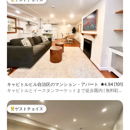
大好評のゲストチョイスです。
キャピトルヒル自治区のマンション・アパート
レビュー101件
4.94 (101)
キャピトルとイースタンマーケットまで徒歩圏内 | 無料駐車
場
ゲストチョイス
大好評のゲストチョイスです。