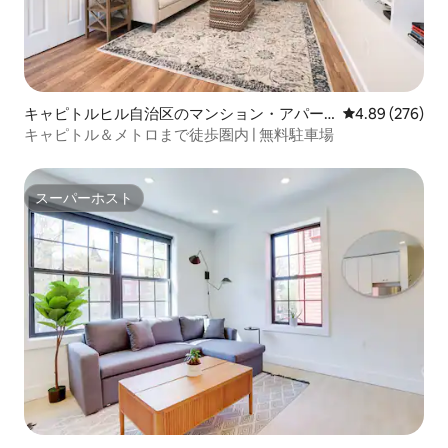
キャピトルヒル自治区のマンション・アパー
レビュー276件
4.89 (276)
ト
キャピトル＆メトロまで徒歩圏内 | 無料駐車場
スーパーホスト
スーパーホスト