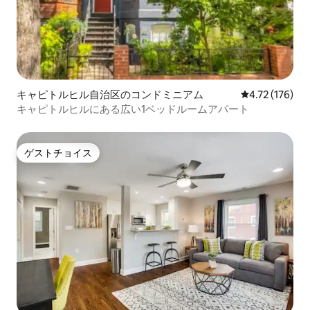
キャピトルヒル自治区のコンドミニアム
レビュー176件
4.72 (176)
キャピトルヒルにある広い1ベッドルームアパート
ゲストチョイス
ゲストチョイス