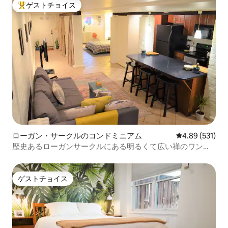
ゲストチョイス
大好評のゲストチョイスです。
ローガン・サークルのコンドミニアム
レビュー531件
4.89 (531)
歴史あるローガンサークルにある明るくて広い禅のワンル
ーム
ゲストチョイス
ゲストチョイス