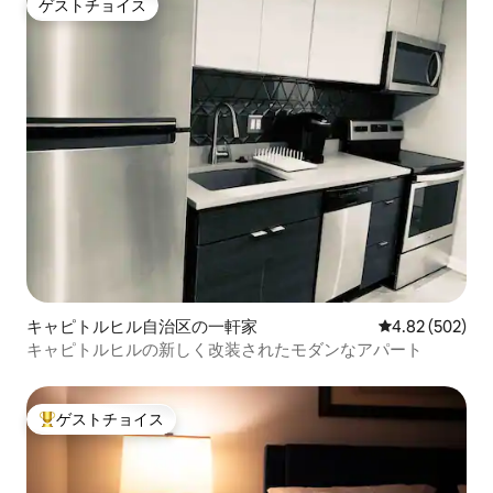
ゲストチョイス
ゲストチョイス
キャピトルヒル自治区の一軒家
レビュー502件
4.82 (502)
キャピトルヒルの新しく改装されたモダンなアパート
ゲストチョイス
大好評のゲストチョイスです。