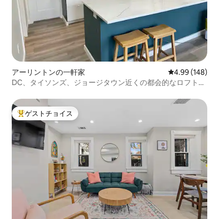
アーリントンの一軒家
レビュー148件
4.99 (148)
DC、タイソンズ、ジョージタウン近くの都会的なロフトの
隠れ家
ゲストチョイス
大好評のゲストチョイスです。