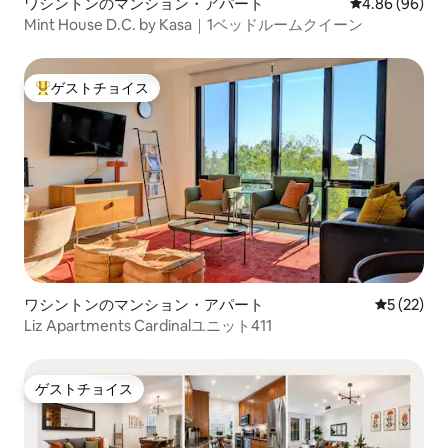
ワシントンのマンション・アパート
レビュー96件
4.86 (96)
Mint House D.C. by Kasa｜1ベッドルームクイーン
ゲストチョイス
大好評のゲストチョイスです。
ワシントンのマンション・アパート
レビュー2
5 (22)
Liz Apartments Cardinalユニット411
ゲストチョイス
ゲストチョイス