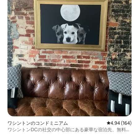
ワシントンのコンドミニアム
レビュー164件
4.94 (164)
ワシントンDCの社交の中心部にある豪華な宿泊先、無料駐
車場付き！