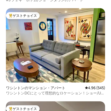
ゲストチョイス
大好評のゲストチョイスです。
ワシントンのマンション・アパート
レビュー545件
4.96 (545)
ワシントンDCにとって理想的なロケーション！ショー/Uス
トリート/ローガンのアパート
ゲストチョイス
大好評のゲストチョイスです。