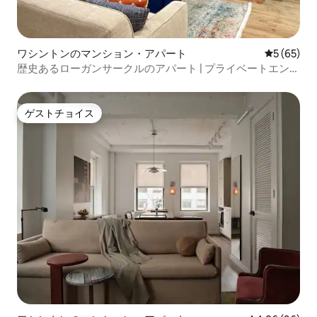
ワシントンのマンション・アパート
レビュー6
5 (65)
歴史あるローガンサークルのアパート | プライベートエント
ランス＆リノベーション済み
ゲストチョイス
ゲストチョイス