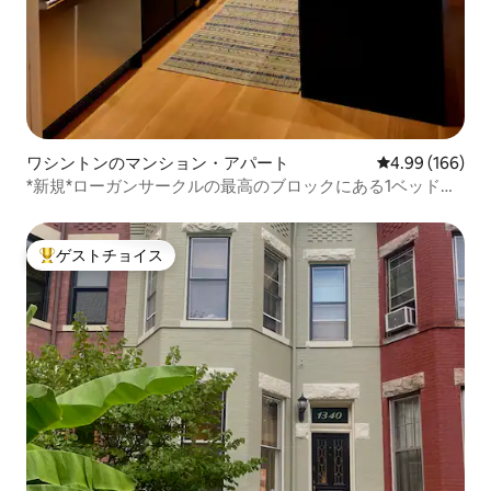
ワシントンのマンション・アパート
レビュー166件
4.99 (166)
*新規*ローガンサークルの最高のブロックにある1ベッドル
ーム
ゲストチョイス
大好評のゲストチョイスです。