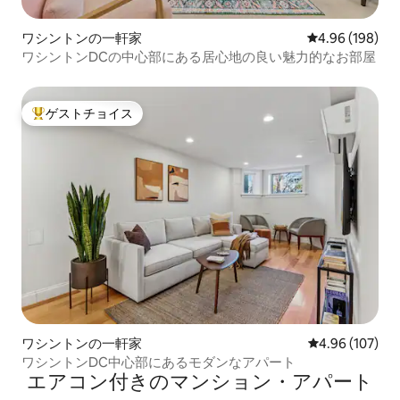
ワシントンの一軒家
レビュー198件
4.96 (198)
ワシントンDCの中心部にある居心地の良い魅力的なお部屋
ゲストチョイス
大好評のゲストチョイスです。
ワシントンの一軒家
レビュー107件
4.96 (107)
ワシントンDC中心部にあるモダンなアパート
エアコン付きのマンション・アパート