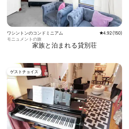
ワシントンのコンドミニアム
レビュー150件
4.92 (150)
モニュメントの旅
家族と泊まれる貸別荘
ゲストチョイス
ゲストチョイス