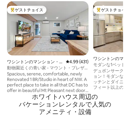
ゲストチョイス
ゲストチョイス
大好評のゲストチョイスです。
大好評のゲストチ
ワシントンのマン
ワシントンのマンション・ア
レビュー431件、5つ星中4.99
4.99 (431)
アパート
モダンな1ベッドル
パート
動物園近くの青い家 - マウント・プレザ
ンサークル
デュポンサークル
ント - アドモ - コロンビア・ヒーイト
Spacious, serene, comfortable, newly
ョン！モダンな低層
Renovated 1 BR/Studio in heart of NW. A
ッチンとダイニン
perfect place to take in all that DC has to
フィート以上の天
offer in beautiful Mt Pleasant next door
水、クイーンサイ
ホワイトハウス⁠周⁠辺⁠の
to National Zoo/Rock Creek Park. Easy (8
ート/ビデ付きトイ
mins) walking to Adams Morgan,
バ⁠ケ⁠ー⁠シ⁠ョ⁠ン⁠レ⁠ン⁠タ⁠ル⁠で人⁠気⁠の
された43インチHDTV。
Columbia Heights Metro, & multiple
ン、食料品店、シ
ア⁠メ⁠ニ⁠テ⁠ィ⁠・⁠設⁠備
public transit options (metro,bike,bus) to
クリエーションな
get you anywhere else in the City in
す！デュポンサー
mins. Enjoy effortless parking, the best
徒歩10分以内、U
bars & restaurants in DC and a vibrant,