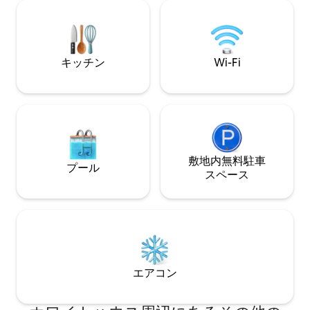
線）は15分です
safe neighborhood.
ェアのスタンドは
す。ウォークスコ
スコア：91、バイ
キッチン
Wi-Fi
敷地内無料駐⁠車
プール
ス⁠ペ⁠ー⁠ス
エアコン