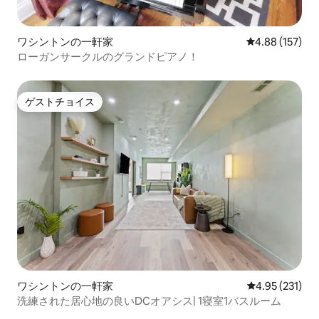
ワシントンの一軒家
レビュー157件
4.88 (157)
ローガンサークルのグランドピアノ！
ゲストチョイス
ゲストチョイス
ワシントンの一軒家
レビュー231件
4.95 (231)
洗練された居心地の良いDCオアシス| 1寝室1バスルーム