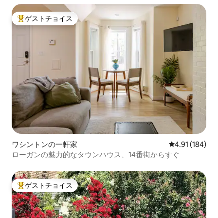
ゲストチョイス
大好評のゲストチョイスです。
ワシントンの一軒家
レビュー184件
4.91 (184)
ローガンの魅力的なタウンハウス、14番街からすぐ
ゲストチョイス
大好評のゲストチョイスです。