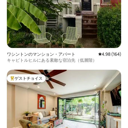
ワシントンのマンション・アパート
レビュー164件
4.98 (164)
キャピトルヒルにある素敵な宿泊先（低層階）
ゲストチョイス
大好評のゲストチョイスです。