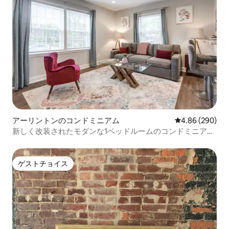
アーリントンのコンドミニアム
レビュー290件
4.86 (290)
新しく改装されたモダンな1ベッドルームのコンドミニアム
- 2号室
ゲストチョイス
ゲストチョイス