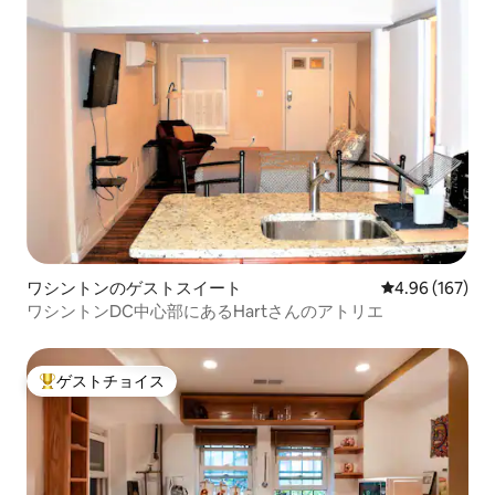
ワシントンのゲストスイート
レビュー167件
4.96 (167)
ワシントンDC中心部にあるHartさんのアトリエ
ゲストチョイス
大好評のゲストチョイスです。