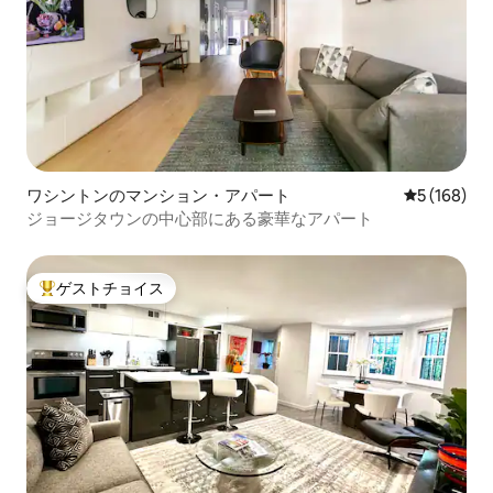
ワシントンのマンション・アパート
レビュー16
5 (168)
ジョージタウンの中心部にある豪華なアパート
ゲストチョイス
大好評のゲストチョイスです。