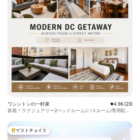
ワシントンの一軒家
レビュー23件
4.96 (23)
新着！ラグジュアリー2ベッドルーム/バスルーム|専用駐車
場|Uストリートメトロまで徒歩
ゲストチョイス
大好評のゲストチョイスです。