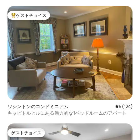
ーム
ゲストチョイス
大好評のゲストチョイスです。
ワシントンのコンドミニアム
レビュー12
5 (124)
キャピトルヒルにある魅力的な1ベッドルームのアパート
ゲストチョイス
ゲストチョイス