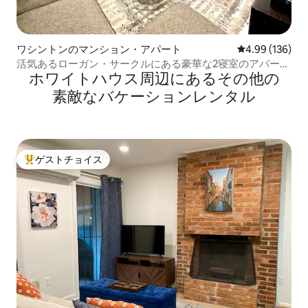
ワシントンのマンション・アパート
レビュー136件
4.99 (136)
活気あるローガン・サークルにある豪華な2寝室のアパー
ホワイトハウス⁠周⁠辺⁠に⁠あ⁠るそ⁠の⁠他⁠の
ト！
素⁠敵⁠なバ⁠ケ⁠ー⁠シ⁠ョ⁠ン⁠レ⁠ン⁠タ⁠ル
ゲストチョイス
大好評のゲストチョイスです。