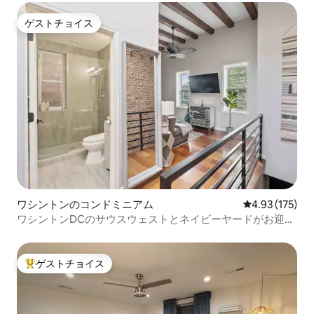
ゲストチョイス
ゲストチョイス
ワシントンのコンドミニアム
レビュー175件
4.93 (175)
ワシントンDCのサウスウェストとネイビーヤードがお迎え
します！
ゲストチョイス
大好評のゲストチョイスです。