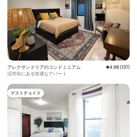
アレクサンドリアのコンドミニアム
レビュー137件
4.98 (137)
旧市街にある快適なアパート
ゲストチョイス
ゲストチョイス