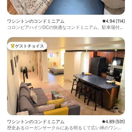
ワシントンのコンドミニアム
レビュー114件
4.94 (114)
コロンビアハイツDCの快適なコンドミニアム、駐車場付
き！
ゲストチョイス
大好評のゲストチョイスです。
ワシントンのコンドミニアム
レビュー531件
4.89 (531)
歴史あるローガンサークルにある明るくて広い禅のワンル