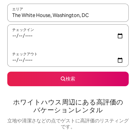
エリア
検索結果が表示されたら、上下の矢印キーを使って移動するか、
チェックイン
チェックアウト
検索
ホワイトハウス⁠周⁠辺⁠に⁠あ⁠る高⁠評⁠価⁠の
バ⁠ケ⁠ー⁠シ⁠ョ⁠ン⁠レ⁠ン⁠タ⁠ル
立地や清潔さなどの点でゲストに高評価のリスティング
です。