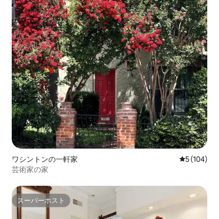
ワシントンの一軒家
レビュー10
5 (104)
芸術家の家
スーパーホスト
スーパーホスト