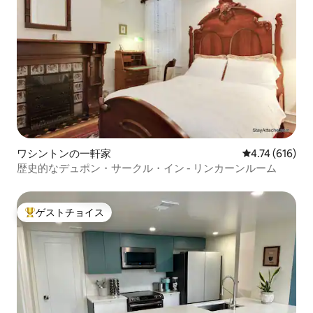
ワシントンの一軒家
レビュー616件
4.74 (616)
歴史的なデュポン・サークル・イン - リンカーンルーム
ゲストチョイス
大好評のゲストチョイスです。