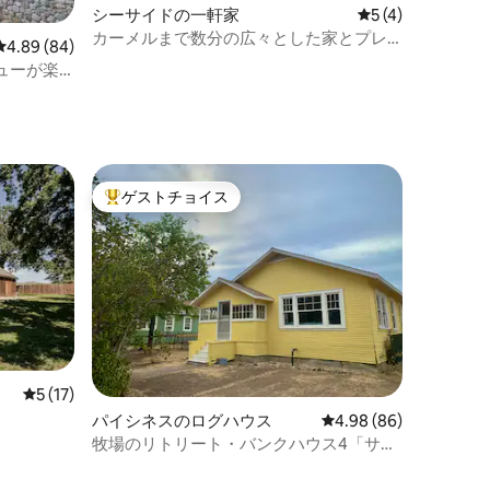
シーサイドの一軒家
レビュー4件、5
5 (4)
カーメルまで数分の広々とした家とプレ
レビュー84件、5つ星中4.89つ星の平均評価
4.89 (84)
ミアムな快適さ
ューが楽
トー
ゲストチョイス
大好評のゲストチョイスです。
レビュー17件、5つ星中5つ星の平均評価
5 (17)
パイシネスのログハウス
レビュー86件、5つ星
4.98 (86)
牧場のリトリート・バンクハウス4「サド
ル」