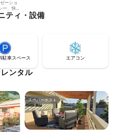
クゼーショ
をしたり、キャンプファイヤーのそばに
シー、快
座ったり、好きなことをしたりできま
ニティ・設備
り
す。
バスタブ
、専用庭
いただけ
ントレー、
グサーま
のユニー
⁠車ス⁠ペ⁠ー⁠ス
エアコン
夜を過ご
ンレンタル
スーパーホスト
スーパーホスト