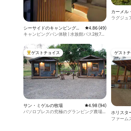
カーメル
のテント
ラグジュア
シーサイドのキャンピングカ
レビュー49件、5つ星中
4.86 (49)
ー・RV
キャンピングバン体験 | 水族館パス2枚70
ドル
ゲストチョイス
ゲストチ
大好評のゲストチョイスです。
ゲストチ
サン・ミゲルの牧場
レビュー94件、5つ星中
4.98 (94)
パソロブレスの究極のグランピング農場
ホリスタ
滞在！
ファームス
クルズ国