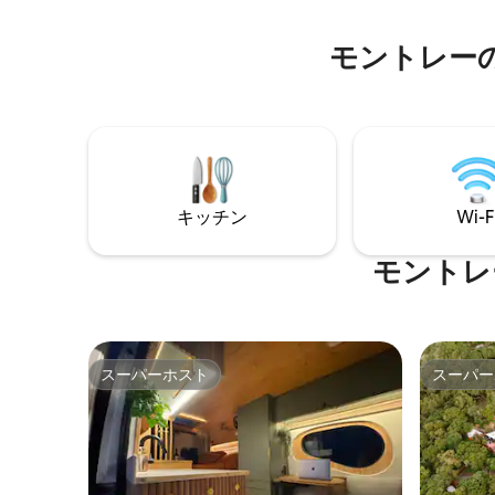
サイドで火
場合は、ほかの場所を予約することをお
に提供で
すすめします。楽しい旅行を！
アメニテ
モントレー
送ってく
キッチン
Wi-F
モントレ
スーパーホスト
スーパー
スーパーホスト
スーパー