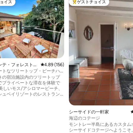
ョイス
ゲストチョイス
ョイス
大好評のゲストチョイスです。
中4.9つ星の平均評価
ンテ・フォレストの
レビュー156件、5つ星中4.89つ星の平均評価
4.89 (156)
ートなツリートップ・ビーチハ
きの宿泊施設内のツリートップ
でプライベートな滞在を体験で
 美しいモス/アシロマービーチ、
シュベイリゾートのレストラン
MPCCカントリークラブまで徒歩
ティオで太陽の下に
、屋外BBQをしたり、オープン
シーサイドの一軒家
トのキッチンで料理をしたりす
海辺のコテージ
 また、屋外または屋
モントレー半島にあるカスタム
約、スパバスタブ、夜にベッド
シーサイドコテージへようこそ。