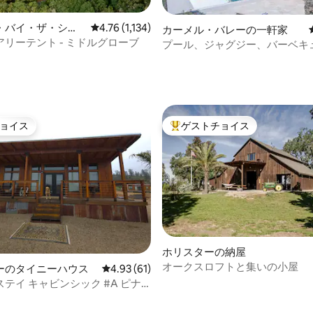
・バイ・ザ・シー
レビュー1,134件、5つ星中4.76つ星の平均評価
4.76 (1,134)
カーメル・バレーの一軒家
リーテント - ミドルグローブ
プール、ジャグジー、バーベキ
しめる、静かなブドウ園のシャ
4.86つ星の平均評価
ョイス
ゲストチョイス
ョイス
大好評のゲストチョイスです。
4.98つ星の平均評価
ホリスターの納屋
オークスロフトと集いの小屋
ーのタイニーハウス
レビュー61件、5つ星中4.93つ星の平均評価
4.93 (61)
テイ キャビンシック #A ピナ
立公園