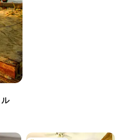
タル
カーメル