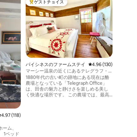
ゲストチョイス
ゲス
大好評のゲストチョイスです。
大好評
ログハウ
静かなレ
ンな快適
150年
るモダン
分の場所
な冒険に
ウンタウ
ブルビー
ポイント
グコース
い」「本
パイシネスのファームステイ
レビュー130件、5つ星
4.96 (130)
の宿泊先
部です。
マーシー温泉の近くにあるテレグラフ・
ッドリト
オフィス・キャビン。
1880年代の古い町の跡地にある現在は酪
から離れましょう
農場となっている「Telegraph Office」
覧くださ
は、田舎の魅力と静けさを楽しめる美し
く快適な場所です。 この農場では、最高
の牛乳や乳製品が作られている場所を見
ることができるユニークな機会が提供さ
れます。 この農場では、カリフォルニア
レビュー118件、5つ星中4.97つ星の平均評価
4.97 (118)
で最高の日差し、最高の夜空、山の景
色、日の出と日没を楽しむことができま
ホーム、
す。 リラックスしたり、動物と触れ合っ
 1ベッド
たり、バードウォッチングやハイキング