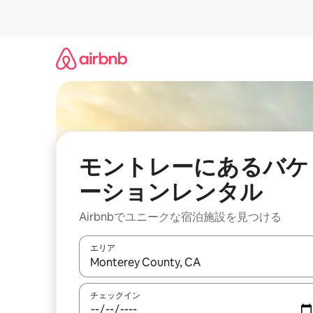
コ
ン
テ
ン
ツ
に
ス
キ
ッ
プ
モントレーにあるバケ
ーションレンタル
Airbnbでユニークな宿泊施設を見つける
エリア
検索結果が表示されたら、上下の矢印キーを使っ
チェックイン