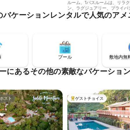
をお楽しみください。 滞在中
ルーム、1バスルームは、リラ
きるアクティビティやその他の
ン、ラグジュアリー、プライバ
ィ・設備についてメッセージを
のバケーションレンタルで人気のアメ
適さのために設計されています。 手作
ださい！
のキッチンでのお料理、猫足の
でのお湯、暖炉のそばでの読書
での屋外ダイニングをお楽しみ
ます。 シーサイドコテージは、風光明媚
なハイウェイ1号線を走り、モ
カーメル、ペブルビーチ、ビッ
ですぐです。 半島を探索し、こ
i
プール
敷地内無料駐
クな宿泊施設でリラックスした
しましょう。
ーにあるその他の素敵なバケーショ
ホスト
ゲストチョイス
ホスト
大好評のゲストチョイスです。