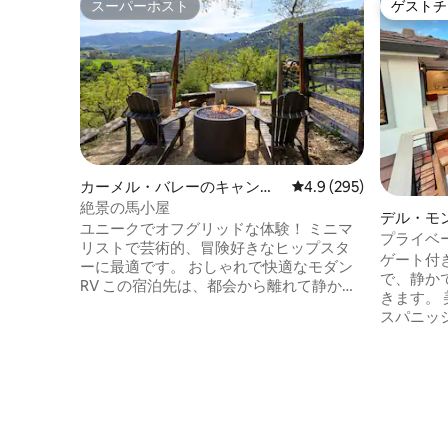
スーパーホスト
ゲストチ
スーパーホスト
ゲストチ
カーメル・バレーのキャンピ
レビュー295件、5つ星
4.9 (295)
ングカー・RV
絶景の馬小屋
デル・モ
ユニークでオフグリッドな体験！ ミニマ
一軒家
プライベ
リストで芸術的、冒険好きなヒップスタ
ウス
ゲート付
ーに最適です。 おしゃれで快適なモダン
で、静か
RV この宿泊先は、都会から離れて静かな
きます。
週末を過ごすのに最適です。カーメルバ
スパニッ
レー村のワインテイスティング（8マイ
とスパ、
ル）、モントレー（24マイル）、ビッグ
わずか数分です。 パ
サー（45マイル）を探索したり、穏やか
座ったり
なアーティストの隠れ家になったりでき
レイアウ
ます。 私たちはロス・パドレス国有林の
ることができます。
中心部に位置しています。 自然の奥深く
内での予
でのキャンプのような体験が得意でない