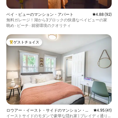
ベイ・ビューのマンション・アパート
レビュー92件
4.88 (92)
無料ガレージ！湖から3ブロックの快適なベイビューの家
眺め
·
ビーチ
·
就寝環境のクオリティ
ゲストチョイス
大好評のゲストチョイスです。
ロウアー・イースト・サイドのマンション・ア
レビュー41件
4.95 (41)
パート
イーストサイドのモダンで豪華な隠れ家 | ブレイディ通りと