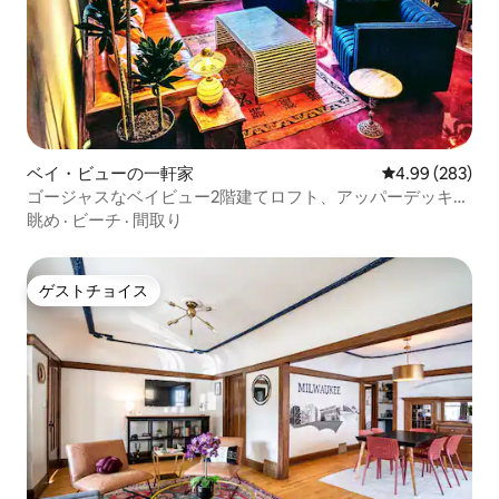
ベイ・ビューの一軒家
レビュー283件
4.99 (283)
ゴージャスなベイビュー2階建てロフト、アッパーデッキ＆
ファイヤーボウル付き
眺め
·
ビーチ
·
間取り
ゲストチョイス
ゲストチョイス