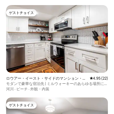
ゲストチョイス
ゲストチョイス
ロウアー・イースト・サイドのマンション・ア
レビュー22件
4.95 (22)
パート
モダンで豪華な宿泊先 | ミルウォーキーのあらゆる場所に近
い
河川
·
ビーチ
·
外観・内装
ゲストチョイス
ゲストチョイス