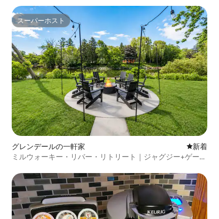
スーパーホスト
スーパーホスト
グレンデールの一軒家
新しい宿
新着
ミルウォーキー・リバー・リトリート｜ジャグジー+ゲーム
ルーム｜5ベッドルーム