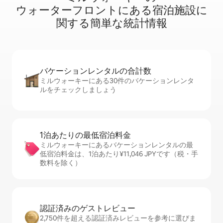
ウ⁠ォ⁠ー⁠タ⁠ー⁠フ⁠ロ⁠ン⁠ト⁠に⁠あ⁠る宿⁠泊⁠施⁠設⁠に
関⁠す⁠る簡⁠単⁠な統⁠計⁠情⁠報
バケーションレ⁠ン⁠タ⁠ル⁠の合⁠計⁠数
ミルウォーキーにある30件のバケーションレンタ
ルをチェックしましょう
1泊あたりの最⁠低⁠宿⁠泊⁠料⁠金
ミルウォーキーにあるバケーションレンタルの最
低宿泊料金は、1泊あたり¥11,046 JPYです（税・手
数料を除く）
認証済みのゲ⁠ス⁠ト⁠レ⁠ビ⁠ュ⁠ー
2,750件を超える認証済みレビューを参考に選びま