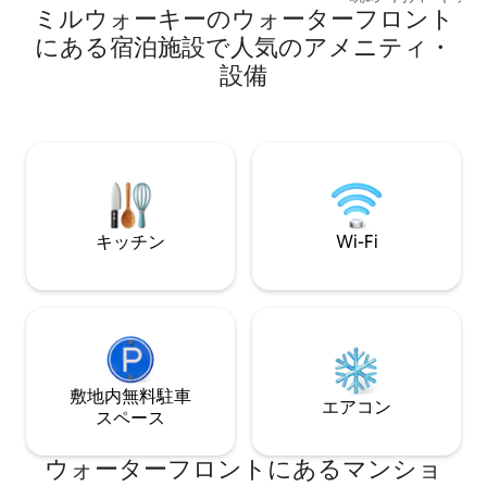
ミルウォーキーのウォーターフロント
あらゆる場所まで
で、スポーツ観戦
にある宿泊施設で人気のアメニティ・
バルなどもすぐそ
設備
む袋小路の終わり
アクセス、人里離
もあり、田舎の雰
ロケーションには
す。 外に出て、
を吐き、休んでく
キッチン
Wi-Fi
敷地内無料駐⁠車
エアコン
ス⁠ペ⁠ー⁠ス
ウォーターフロントにあるマンショ