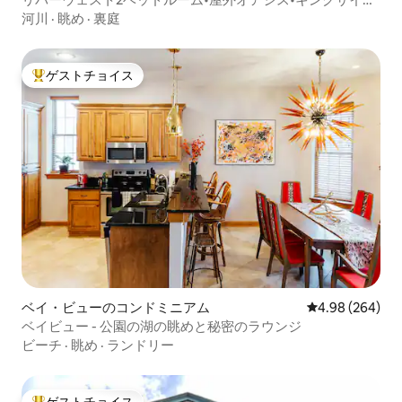
ベッド
河川
·
眺め
·
裏庭
ゲストチョイス
大好評のゲストチョイスです。
ベイ・ビューのコンドミニアム
レビュー264件
4.98 (264)
ベイビュー - 公園の湖の眺めと秘密のラウンジ
ビーチ
·
眺め
·
ランドリー
ゲストチョイス