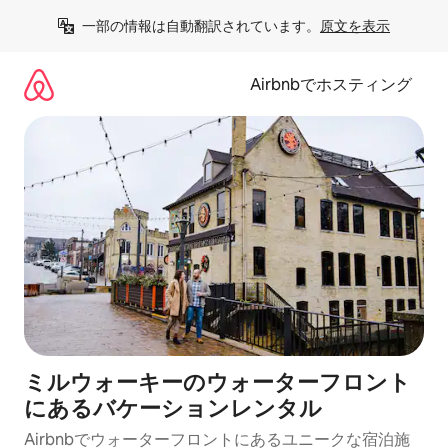
コ
一部の情報は自動翻訳されています。
原文を表示
ン
テ
ン
Airbnbでホスティング
ツ
に
ス
キ
ッ
プ
ミルウォーキーのウォーターフロント
にあるバケーションレンタル
Airbnbでウォーターフロントにあるユニークな宿泊施