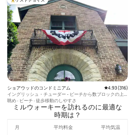
大好評のゲストチョイスです。
ショアウッドのコンドミニアム
レビュー316件
4.93 (316)
イングリッシュ・チューダー - ビーチから数ブロックの上
階フラット
眺め
·
ビーチ
·
徒歩移動のしやすさ
ミルウォーキーを訪⁠れ⁠るの⁠に最⁠適⁠な
時⁠期⁠は⁠？
月
平均料金
平均気温