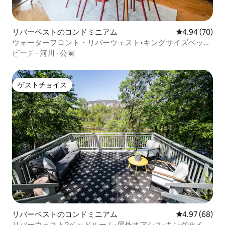
リバーベストのコンドミニアム
レビュー70件
4.94 (70)
ウォーターフロント・リバーウェスト•キングサイズベッド
•ダウンタウンまで10分
ビーチ
·
河川
·
公園
ゲストチョイス
ゲストチョイス
リバーベストのコンドミニアム
レビュー68件
4.97 (68)
リバーウェスト2ベッドルーム•屋外オアシス•キングサイズ