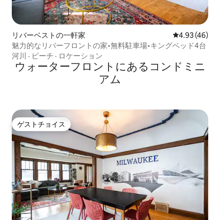
リバーベストの一軒家
レビュー46件
4.93 (46)
魅力的なリバーフロントの家•無料駐車場•キングベッド4台
河川
·
ビーチ
·
ロケーション
ウォーターフロントにあるコンドミニ
アム
ゲストチョイス
ゲストチョイス