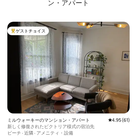
ン・アパート
ゲストチョイス
大好評のゲストチョイスです。
ミルウォーキーのマンション・アパート
レビュー61件
4.95 (61)
新しく修復されたビクトリア様式の宿泊先
ビーチ
·
近隣
·
アメニティ・設備