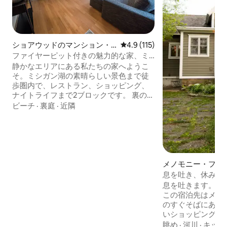
ショアウッドのマンション・
レビュー115件、5つ星中4.9
4.9 (115)
アパート
ファイヤーピット付きの魅力的な家、ミ
シガン湖まで徒歩
静かなエリアにある私たちの家へようこ
そ。ミシガン湖の素晴らしい景色まで徒
歩圏内で、レストラン、ショッピング、
ナイトライフまで2ブロックです。 裏のパ
ティオで焚き火を囲み、グリルディナー
ビーチ
·
裏庭
·
近隣
を楽しみましょう。 スマートテレビの横
でボードゲームをしながら、レコードコ
レクションを聴いたり、お持ちの音楽を
ストリングできます。 超高速インターネ
ット、コーヒーと紅茶を備えた設備の整
ったキッチン、ユニット内のランドリ
メノモニー・フォ
ー。 快適なクイーンベッド2台とソファベ
軒家
息を吐き、休みま
ッド1台。 お子様連れですか？おもちゃ、
息を吐きます。完
パックンプレイなどをご用意しておりま
この宿泊先はメノ
す。
のすぐそばにあり
いショッピングや
す。 高速道路に
眺め
·
河川
·
キッチ