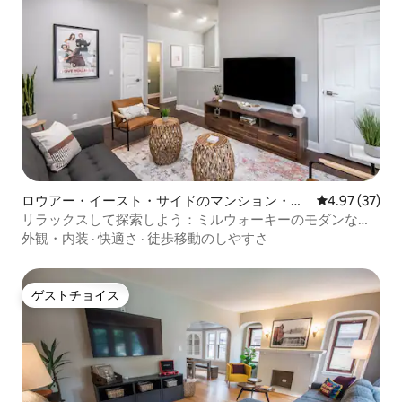
ロウアー・イースト・サイドのマンション・ア
レビュー37件
4.97 (37)
パート
リラックスして探索しよう：ミルウォーキーのモダンな宿
泊先
外観・内装
·
快適さ
·
徒歩移動のしやすさ
ゲストチョイス
ゲストチョイス