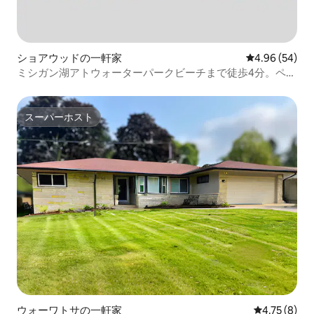
ショアウッドの一軒家
レビュー54件
4.96 (54)
ミシガン湖アトウォーターパークビーチまで徒歩4分。ペッ
ト
スーパーホスト
スーパーホスト
ウォーワトサの一軒家
レビュー8件
4.75 (8)