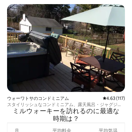
ウォーワトサのコンドミニアム
レビュー117
4.63 (117)
スタイリッシュなコンドミニアム、露天風呂・ジャグジ
ミルウォーキーを訪⁠れ⁠るの⁠に最⁠適⁠な
ー、土佐村から2ブロック
時⁠期⁠は⁠？
月
平均料金
平均気温