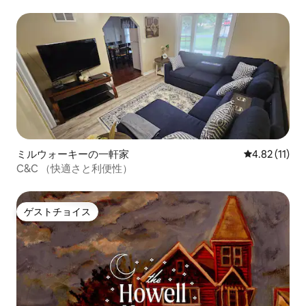
ミルウォーキーの一軒家
レビュー11件
4.82 (11)
C&C （快適さと利便性）
ゲストチョイス
ゲストチョイス