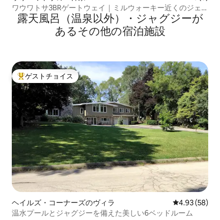
ワウワトサ3BRゲートウェイ｜ミルウォーキー近くのジェ
露天風呂（温泉以外）・ジャグジーが
ットバス
あるその他の宿泊施設
ゲストチョイス
大好評のゲストチョイスです。
ヘイルズ・コーナーズのヴィラ
レビュー58件
4.93 (58)
温水プールとジャグジーを備えた美しい6ベッドルーム