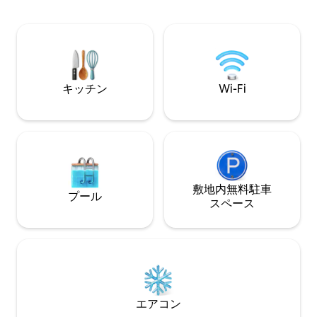
お問い合わせください。 この
サイズベッド、ツインベッド ✔ 屋外のフ
約すると、スペー
ァイヤーテーブルを備えたフェンス付き
アシスを備えた専
の裏庭 ✔芝生ボウリング、ホースシュー
だけます。 ミルウォーキーの魅力を存分
ズ、コーンホール ✔ 屋外ダイニングテー
に発見できる素晴
ブル ✔ミシガン湖のブラッドフォードビ
ションです。
ーチまで0.9マイル ✔ 充実したキッチン
キッチン
Wi-Fi
敷地内無料駐⁠車
プール
ス⁠ペ⁠ー⁠ス
エアコン