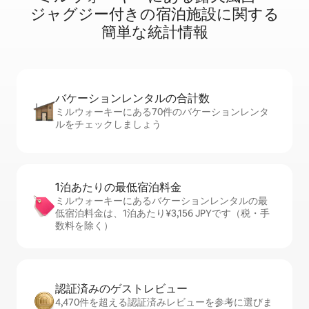
ジ⁠ャ⁠グ⁠ジ⁠ー⁠付⁠き⁠の宿⁠泊⁠施⁠設⁠に関⁠す⁠る
簡⁠単⁠な統⁠計⁠情⁠報
バケーションレ⁠ン⁠タ⁠ル⁠の合⁠計⁠数
ミルウォーキーにある70件のバケーションレンタ
ルをチェックしましょう
1泊あたりの最⁠低⁠宿⁠泊⁠料⁠金
ミルウォーキーにあるバケーションレンタルの最
低宿泊料金は、1泊あたり¥3,156 JPYです（税・手
数料を除く）
認証済みのゲ⁠ス⁠ト⁠レ⁠ビ⁠ュ⁠ー
4,470件を超える認証済みレビューを参考に選びま