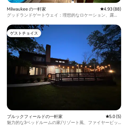
Milwaukee の一軒家
レビュー88件
4.93 (88)
グッドランドゲートウェイ：理想的なロケーション、露天
風呂・ジャグジー
ゲストチョイス
ゲストチョイス
ブルックフィールドの一軒家
レビュー5
5.0 (5)
魅力的な3ベッドルームの家/リゾート風、ファイヤーピッ
ト、デッキ