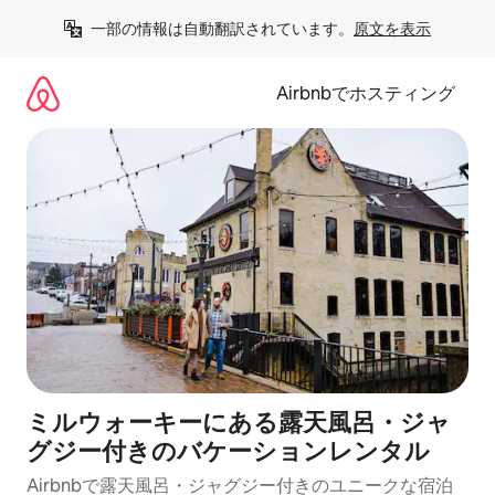
コ
一部の情報は自動翻訳されています。
原文を表示
ン
テ
ン
Airbnbでホスティング
ツ
に
ス
キ
ッ
プ
ミルウォーキーにある露天風呂・ジャ
グジー付きのバケーションレンタル
Airbnbで露天風呂・ジャグジー付きのユニークな宿泊