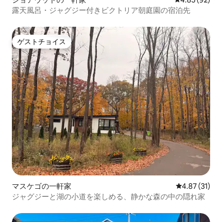
露天風呂・ジャグジー付きビクトリア朝庭園の宿泊先
ゲストチョイス
ゲストチョイス
マスケゴの一軒家
レビュー31件
4.87 (31)
ジャグジーと湖の小道を楽しめる、静かな森の中の隠れ家