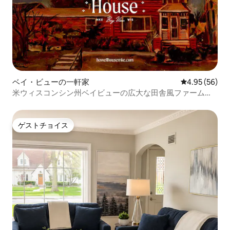
ベイ・ビューの一軒家
レビュー56件
4.95 (56)
米ウィスコンシン州ベイビューの広大な田舎風ファームハ
ウス
ゲストチョイス
ゲストチョイス