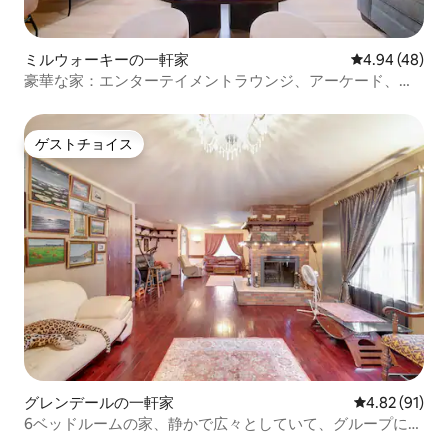
ミルウォーキーの一軒家
レビュー48件
4.94 (48)
豪華な家：エンターテイメントラウンジ、アーケード、ジ
ャグジー
ゲストチョイス
ゲストチョイス
グレンデールの一軒家
レビュー91件
4.82 (91)
6ベッドルームの家、静かで広々としていて、グループに最
適