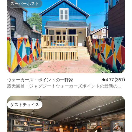
スーパーホスト
スーパーホスト
ウォーカーズ・ポイントの一軒家
レビュー367件
4.77 (367)
露天風呂・ジャグジー！ウォーカーズポイントの最新の宿
泊先
ゲストチョイス
ゲストチョイス