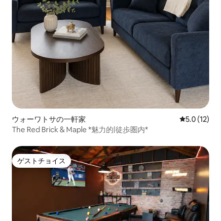
ウォーワトサの一軒家
レビュー12
5.0 (12)
The Red Brick & Maple *魅力的|徒歩圏内*
ゲストチョイス
ゲストチョイス