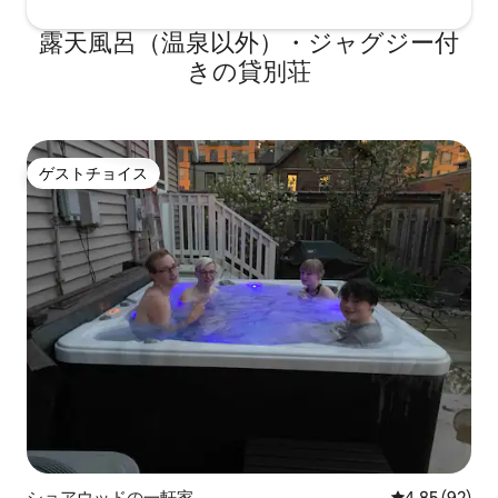
露天風呂（温泉以外）・ジャグジー付
きの貸別荘
ゲストチョイス
ゲストチョイス
ショアウッドの一軒家
レビュー92件
4.85 (92)