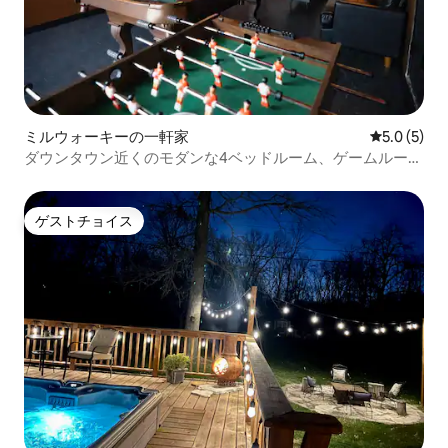
ミルウォーキーの一軒家
レビュー5
5.0 (5)
ダウンタウン近くのモダンな4ベッドルーム、ゲームルーム
付き
ゲストチョイス
ゲストチョイス