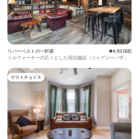
リバーベストの一軒家
レビュー68件
4.93 (68)
ミルウォーキーの広々とした宿泊施設（ジャグジー／中庭
／ゲームセンター付き）
ゲストチョイス
ゲストチョイス