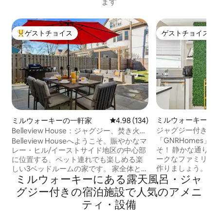
ます
ゲストチョイス
ゲストチョイス
大好評のゲストチョイスです。
ゲストチョイス
ミルウォーキーの
ミルウォーキーの一軒家
レビュー134件、5つ星中4.98
4.98 (134)
ジャグジー付きのBrew
Belleview House：ジャグジー、焚き火
フェストハウス
台、囲い付きの庭
「GNRHomes
Belleview Houseへようこそ。賑やかなマ
そ！ 静かな通りにある、この豪華でユニ
レー・ヒル/イーストサイド地区の中心部
ークなファミリー
に位置する、ペット連れでも楽しめる楽
作りましょう。 1900年代に建てられた新
しい3ベッドルームの家です。 家全体と裏
ミルウォーキーにある露天風呂・ジャ
しく改装された家
庭を改装し、模様替えしました（2025年
代的な豪華さを兼ね
11月）！ ✔ 露天風呂・ジャグジー - 静か
グジー付きの宿泊施設で人気のアメニ
の主要なバーやレ
な時間帯はご利用いただけません ✔ 高速
ティ・設備
けます。最も人気
Wi-Fi ✔仕事用スペース ✔スマートテレビ
ョンまで数分です
✔ 快適なキングサイズベッド、クイーン