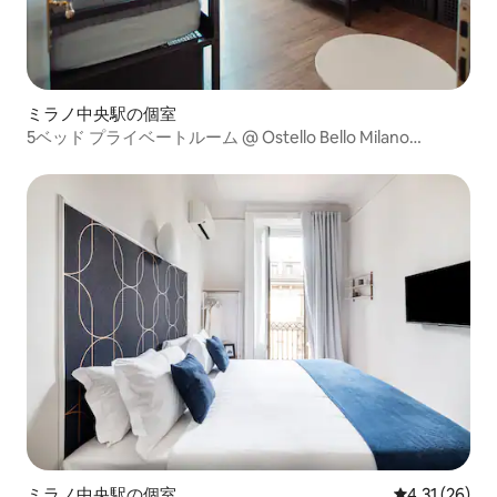
ミラノ中央駅の個室
5ベッド プライベートルーム @ Ostello Bello Milano
Centrale
ミラノ中央駅の個室
レビュー26件
4.31 (26)