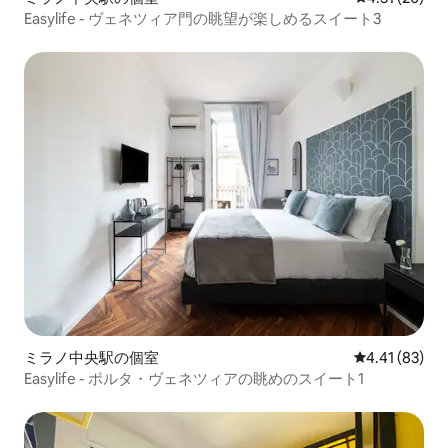
Easylife - ヴェネツィア門の眺望が楽しめるスイート3
ミラノ中央駅の個室
レビュー83件
4.41 (83)
Easylife - ポルタ・ヴェネツィアの眺めのスイート1