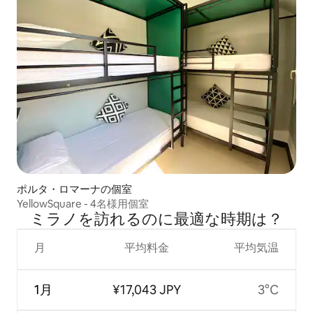
ポルタ・ロマーナの個室
YellowSquare - 4名様用個室
ミラノを訪⁠れ⁠るの⁠に最⁠適⁠な時⁠期⁠は⁠？
月
平均料金
平均気温
1月
¥17,043 JPY
3°C