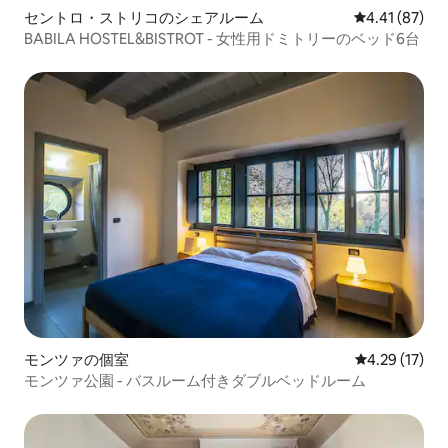
セントロ・ストリコのシェアルーム
レビュー87件
4.41 (87)
BABILA HOSTEL&BISTROT - 女性用ドミトリーのベッド6台
モンツァの個室
レビュー17件
4.29 (17)
モンツァ公園 - バスルーム付きダブルベッドルーム