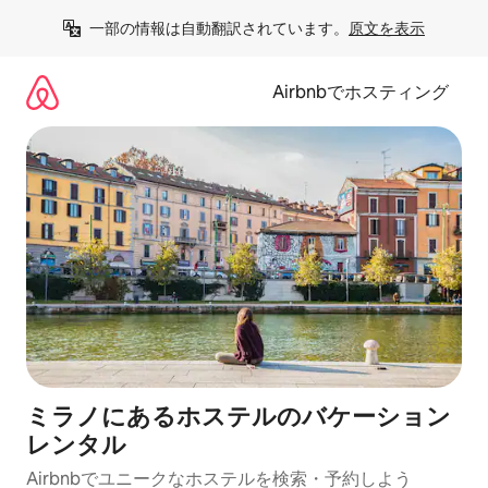
コ
一部の情報は自動翻訳されています。
原文を表示
ン
テ
ン
Airbnbでホスティング
ツ
に
ス
キ
ッ
プ
ミラノにあるホステルのバケーション
レンタル
Airbnbでユニークなホステルを検索・予約しよう