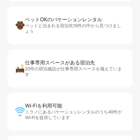
ペットOKのバ⁠ケ⁠ー⁠シ⁠ョ⁠ンレ⁠ン⁠タ⁠ル
ペットと泊まれる宿泊先10件の中から見つけまし
ょう
仕事専用ス⁠ペ⁠ー⁠スがあ⁠る宿⁠泊⁠先
20件の宿泊施設が仕事専用スペースを備えていま
す
Wi-Fiを利⁠用⁠可⁠能
ミラノにあるバケーションレンタルのうち40件が
Wi-Fiを提供しています