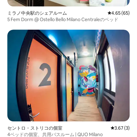
ミラノ中央駅のシェアルーム
レビュー65件
4.65 (65)
5 Fem Dorm @ Ostello Bello Milano Centraleのベッド
セントロ・ストリコの個室
レビュー3件
3.67 (3)
4ベッドの個室、共用バスルーム | QUO Milano