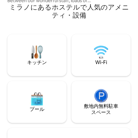
Between our wonderful staff, loads of
ムドリンク（ビール
ミラノにあるホステルで人気のアメニ
amenities and beautiful common
グラス、ジュース
spaces, we promise that your stay will be
ティ・設備
レセプション、無料W
the most at home you've felt on the
時間対応のテラス
road. We combine awesome people, a
ャンプー/タオル/
great location right in the heart of Milan,
ム、 DVD、衛星テレビ、Wii、フーズボー
comfy and affordable rooms, a huge
ル、卓球など、その
common area plus a 24hr bar. Share your
stories, good vibes and make new
friends from all over the world!
キッチン
Wi-Fi
敷地内無料駐⁠車
プール
ス⁠ペ⁠ー⁠ス