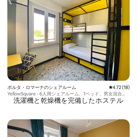
ポルタ・ロマーナのシェアルーム
レビュー18件
4.72 (18)
YellowSquare - 6人用シェアルーム、1ベッド、男女混合、
洗濯機と乾燥機を完備したホステル
専用バスルーム付き