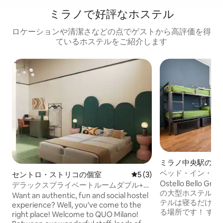
ミラノで好評なホステル
ロケーションや清潔さなどの点でゲストから高評価を得
ているホステルをご紹介します
ミラノ中央駅のシ
ベッド・イン・フ
セントロ・ストリコの個室
レビュー3件、5つ星中5つ
5 (3)
ム @ オステッロ
Ostello Bello 
デラックスプライベートルームダブル+シ
トラーレ
の大型ホステルに
ングル｜クオミラノ
Want an authentic, fun and social hostel
テルは寝るだけの
experience? Well, you've come to the
る場所です！ す
right place! ​Welcome to QUO Milano!
れています：チェ