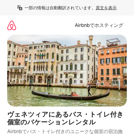
コ
一部の情報は自動翻訳されています。
原文を表示
ン
テ
ン
Airbnbでホスティング
ツ
に
ス
キ
ッ
プ
ヴェネツィアにあるバス・トイレ付き
個室のバケーションレンタル
Airbnbでバス・トイレ付きのユニークな個室の宿泊施