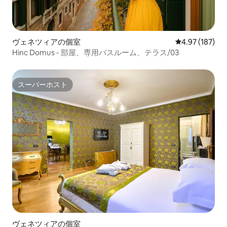
ヴェネツィアの個室
レビュー187件
4.97 (187)
Hinc Domus - 部屋、専用バスルーム、テラス/03
スーパーホスト
スーパーホスト
ヴェネツィアの個室