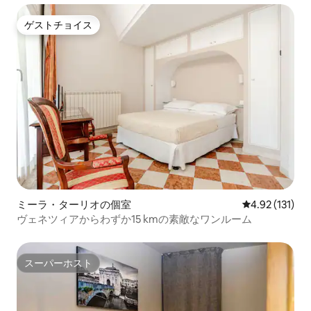
ゲストチョイス
ゲストチョイス
ミーラ・ターリオの個室
レビュー131
4.92 (131)
ヴェネツィアからわずか15 kmの素敵なワンルーム
スーパーホスト
スーパーホスト