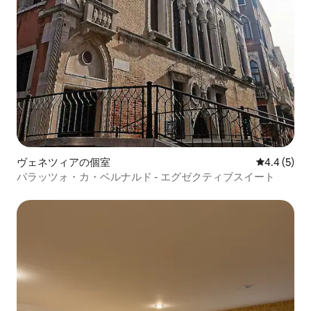
ヴェネツィアの個室
レビュー5
4.4 (5)
パラッツォ・カ・ベルナルド - エグゼクティブスイート