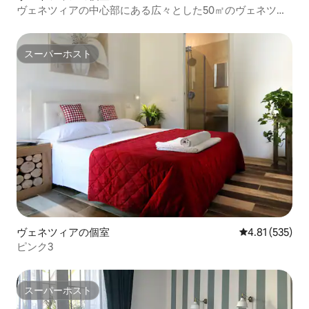
ヴェネツィアの中心部にある広々とした50㎡のヴェネツィ
アスイート
スーパーホスト
スーパーホスト
ヴェネツィアの個室
レビュー535件
4.81 (535)
ピンク3
スーパーホスト
スーパーホスト