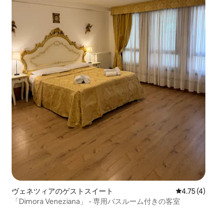
ヴェネツィアのゲストスイート
レビュー4件
4.75 (4)
「Dimora Veneziana」 - 専用バスルーム付きの客室