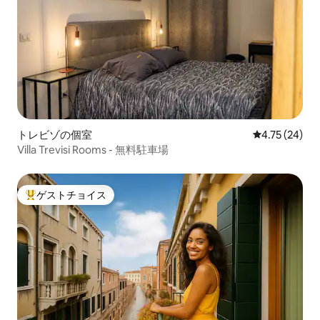
トレビゾの個室
レビュー24件
4.75 (24)
Villa Trevisi Rooms - 無料駐車場
ゲストチョイス
大好評のゲストチョイスです。