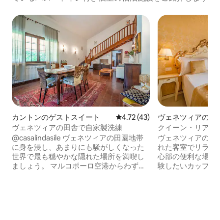
ヴェネツィアのゲ
カントンのゲストスイート
レビュー43件、5つ星中4.72
4.72 (43)
クイーン・リアルト
ヴェネツィアの田舎で自家製洗練
心部にあるエレガ
ヴェネツィアの中
@casalindasile ヴェネツィアの田園地帯
れた客室でリラッ
に身を浸し、あまりにも騒がしくなった
心部の便利な場所
世界で最も穏やかな隠れた場所を満喫し
験したいカップル
ましょう。 マルコポーロ空港からわずか
は、屋根や歴史的
15分、ヴェネツィアから30分、トレヴィ
なヴェネツィアの
ーゾまで車ですぐです。 観光客の少ない
きます。 ヴェネ
観光スポット、美術館、劇場の多くに近
に最適なロケーシ
いです。 未舗装道路の向かいにあるテニ
はすぐ近くにあり
スクラブなど、数多くの地元のスポーツ