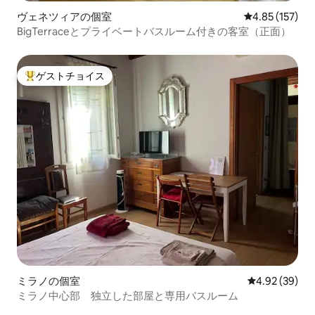
ヴェネツィアの個室
レビュー157件
4.85 (157)
BigTerraceとプライベートバスルーム付きの客室（正面）
ゲストチョイス
大好評のゲストチョイスです。
ミラノの個室
レビュー39件
4.92 (39)
ミラノ中心部 独立した部屋と専用バスルーム