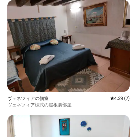
ヴェネツィアの個室
レビュー7件
4.29 (7)
ヴェネツィア様式の屋根裏部屋