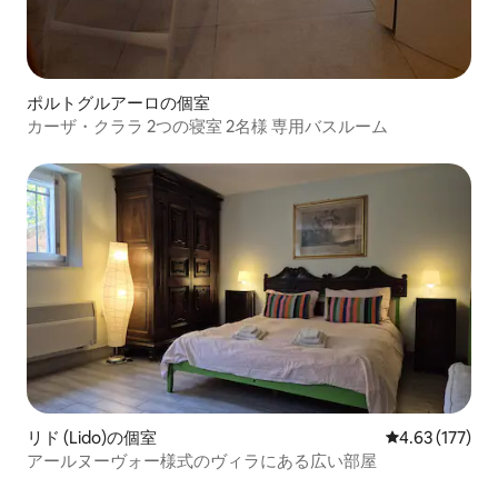
ポルトグルアーロの個室
カーザ・クララ 2つの寝室 2名様 専用バスルーム
リド (Lido)の個室
レビュー177件
4.63 (177)
アールヌーヴォー様式のヴィラにある広い部屋