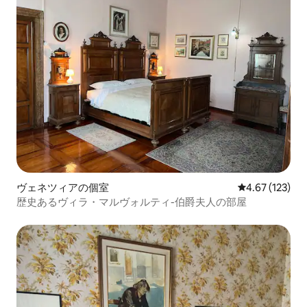
ヴェネツィアの個室
レビュー123件
4.67 (123)
歴史あるヴィラ・マルヴォルティ-伯爵夫人の部屋