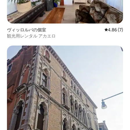
ヴィッロルバの個室
レビュー7件
4.86 (7)
観光用レンタル アカエロ