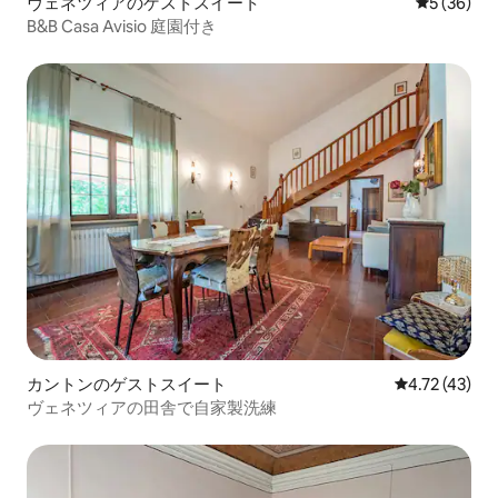
ヴェネツィアのゲストスイート
レビュー3
5 (36)
B&B Casa Avisio 庭園付き
カントンのゲストスイート
レビュー43件
4.72 (43)
ヴェネツィアの田舎で自家製洗練