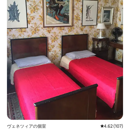
ヴェネツィアの個室
レビュー107件
4.62 (107)