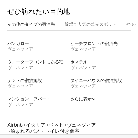
ぜひ訪⁠れ⁠た⁠い目⁠的⁠地
その他のタ⁠イ⁠プ⁠の宿⁠泊⁠先
近場で人気の観光スポット
やる
バンガロー
ビーチフロントの宿泊先
ヴェネツィア
ヴェネツィア
ウォーターフロントにある宿泊施設
ホステル
ヴェネツィア
ヴェネツィア
テントの宿泊施設
タイニーハウスの宿泊施設
ヴェネツィア
ヴェネツィア
マンション・アパート
さらに表示
ヴェネツィア
Airbnb
イタリア
ベネト
ヴェネツィア
泊まれるバス・トイレ付き個室