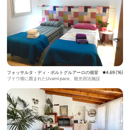
フォッサルタ・ディ・ポルトグルアーロの個室
レビュー16件
4.69 (16)
ブドウ畑に囲まれたUvamì pace、観光宿泊施設