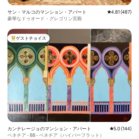
サン・マルコのマンション・アパート
レビュー487件
4.81 (487)
豪華なドゥオード・グレゴリン宮殿
ゲストチョイス
大好評のゲストチョイスです。
カンナレージョのマンション・アパート
レビュー144
5.0 (144)
ベネチア - BB - ベネチア（ハイパーフラット）