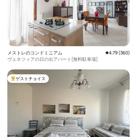
メストレのコンドミニアム
レビュー360件
4.79 (360)
ヴェネツィアの日の出アパート[無料駐車場]
ゲストチョイス
大好評のゲストチョイスです。