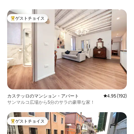
ェネツィアン・カンナレージョ地区の静
かな側にあります。 この家は、ティント
レットの傑作を含む大切な宝物が収めら
れている壮大なマドンナ・デッラルト・
ゲストチョイス
大好評のゲストチョイスです。
ゴシック教会の隣にあります。 リアルト
橋から15分です。 マルコ・ポーロ空港か
らでも、駅からでも、公共交通機関での
アクセスはとても簡単で快適です。最寄
りの水上バス停とアパートの間には荷物
を持って渡る橋はありません。 1日1人に
つき4ユーロ（10歳までの子供を除く10歳
から16歳の子供は2ユーロ）の市滞在税が
最大5日間かかります。
カステッロのマンション・アパート
レビュー192件
4.95 (192)
サンマルコ広場から5分のサラの豪華な家！
ゲストチョイス
大好評のゲストチョイスです。