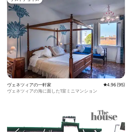
ゲストチョイス
ヴェネツィアの一軒家
レビュー95件
4.96 (95)
ヴェネツィアの海に面した1室ミニマンション