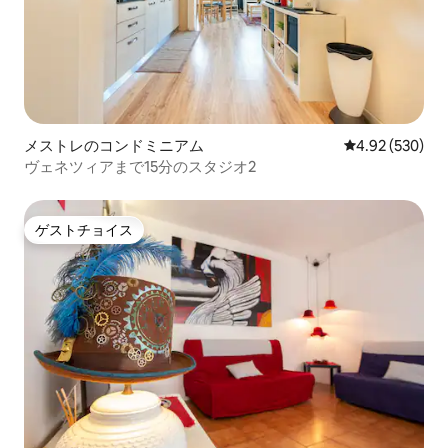
メストレのコンドミニアム
レビュー530件
4.92 (530)
ヴェネツィアまで15分のスタジオ2
ゲストチョイス
ゲストチョイス