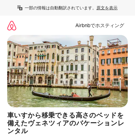
コ
一部の情報は自動翻訳されています。
原文を表示
ン
テ
ン
Airbnbでホスティング
ツ
に
ス
キ
ッ
プ
車いすから移乗できる高さのベッドを
備えたヴェネツィアのバケーションレ
ンタル