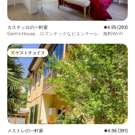
カステッロの一軒家
レビュー293件
4.95 (293)
Gem's House、ロマンチックなビエンナーレ、無料Wi-Fi
ゲストチョイス
大好評のゲストチョイスです。
メストレの一軒家
レビュー391件
4.96 (391)