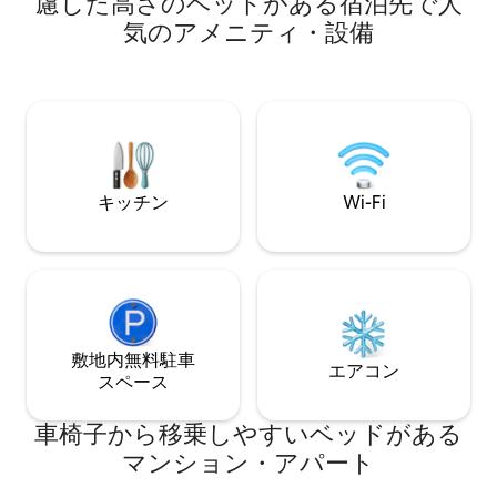
慮した高さのベッドがある宿泊先で人
ます。 このフラットには、近くの運河を
ロセッコワイン 
気のアメニティ・設備
見下ろす大きなダブル窓のあるエレガン
ルトから5分、サン
トなエントランスホールがあります。 上
にあります。 私は
階には、最高品質の設備が整ったキッチ
です。ヴェネツィ
ン付きのリビングルーム、マドンナ・デ
手伝いいたします
ッラルト教会の正面の印象的な景色を望
ビング、バスルー
むマスターベッドルーム、2つ目のダブ
水のドアからの運
ル/ツインベッドルーム、広々としたバス
ルーム（トイレ、ビデ、バスタブ、シャ
キッチン
Wi-Fi
ワー）、2つ目のトイレ（洗面台付き）が
あります。 装飾的な螺旋階段がリビング
ルームから家の前にある絵のように美し
い運河を見下ろす小さな屋上バルコニー
に続いています。 アパートはすべての部
屋に良好なWi-Fi接続、エアコン、蚊よけ
が備わっています CASA ZORZIは、ロマ
ンチックな逃避行と家族旅行の両方にお
敷地内無料駐⁠車
エアコン
すすめです。 私はゲストを直接迎え入
ス⁠ペ⁠ー⁠ス
れ、到着時にはお時間をいただき、町で
お気に入りの場所をおすすめしていま
車椅子から移乗しやすいベッドがある
す。 アパートには、ヴェネツィアでの滞
在を計画し楽しむのに役立つ参考書も用
マンション・アパート
意されています。 アパートは、本物のヴ