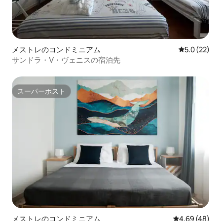
メストレのコンドミニアム
レビュー22
5.0 (22)
サンドラ・V・ヴェニスの宿泊先
スーパーホスト
スーパーホスト
メストレのコンドミニアム
レビュー48件
4.69 (48)