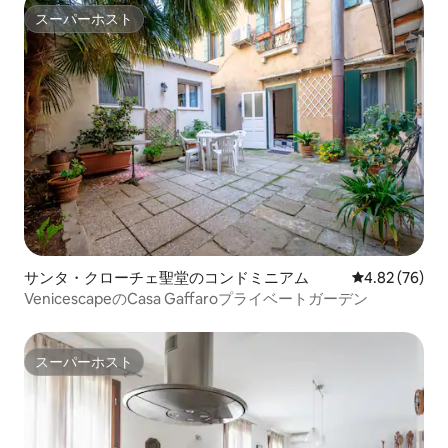
スーパーホスト
スーパーホスト
サンタ・クローチェ聖堂のコンドミニアム
レビュー76件
4.82 (76)
VenicescapeのCasa Gaffaroプライベートガーデン
スーパーホスト
スーパーホスト