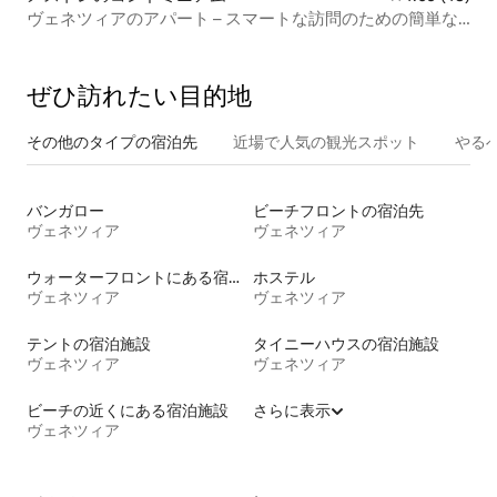
ヴェネツィアのアパート – スマートな訪問のための簡単な
滞在
ぜひ訪⁠れ⁠た⁠い目⁠的⁠地
その他のタ⁠イ⁠プ⁠の宿⁠泊⁠先
近場で人気の観光スポット
やる
バンガロー
ビーチフロントの宿泊先
ヴェネツィア
ヴェネツィア
ウォーターフロントにある宿泊施設
ホステル
ヴェネツィア
ヴェネツィア
テントの宿泊施設
タイニーハウスの宿泊施設
ヴェネツィア
ヴェネツィア
ビーチの近くにある宿泊施設
さらに表示
ヴェネツィア