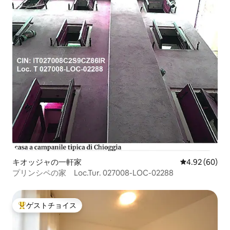
キオッジャの一軒家
レビュー60件
4.92 (60)
プリンシペの家 Loc.Tur. 027008-LOC-02288
ゲストチョイス
大好評のゲストチョイスです。