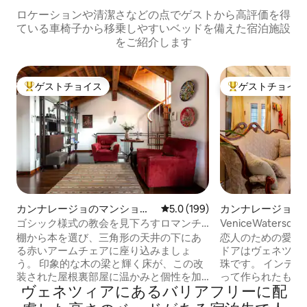
ロケーションや清潔さなどの点でゲストから高評価を得
ている車椅子から移乗しやすいベッドを備えた宿泊施設
をご紹介します
ゲストチョイス
ゲストチョイス
大好評のゲストチョイスです。
大好評のゲストチ
カンナレージョのマンショ
レビュー199件、5つ星中5.0
5.0 (199)
カンナレージョの
ン・アパート
ニアム
ゴシック様式の教会を見下ろすロマンチ
VeniceWatersdoo
ックな屋根裏アパートメント
minuteRialto 10 t
棚から本を選び、三角形の天井の下にあ
恋人のための愛の
る赤いアームチェアに座り込みましょ
ドアはヴェネツィ
う。 印象的な木の梁と輝く床が、この改
珠です。 インテ
装された屋根裏部屋に温かみと個性を加
って作られたもの
ヴェネツィアにあるバリアフリーに配
えています。 魅力的ならせん階段は、眺
ツィアン生地が使
めの良い小さなランディングにつながり
Wi-Fi、ウェル