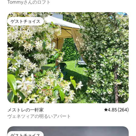
Tommyさんのロフト
ゲストチョイス
ゲストチョイス
メストレの一軒家
レビュー264件
4.85 (264)
ヴェネツィアの明るいアパート
ゲストチョイス