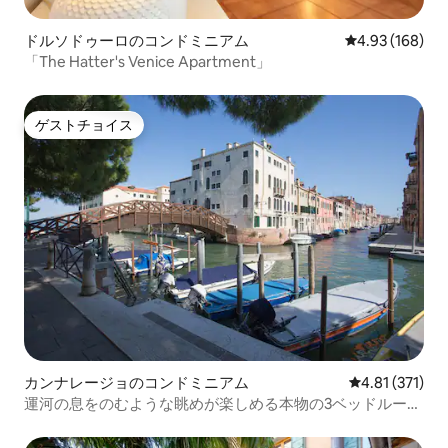
ドルソドゥーロのコンドミニアム
レビュー168件
4.93 (168)
「The Hatter's Venice Apartment」
ゲストチョイス
ゲストチョイス
カンナレージョのコンドミニアム
レビュー371
4.81 (371)
運河の息をのむような眺めが楽しめる本物の3ベッドルーム
アパートメント