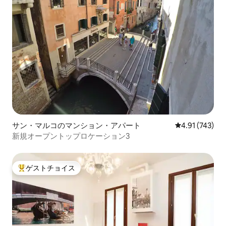
サン・マルコのマンション・アパート
レビュー743件
4.91 (743)
新規オープントップロケーション3
ゲストチョイス
大好評のゲストチョイスです。