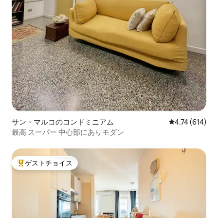
サン・マルコのコンドミニアム
レビュー614件
4.74 (614)
最高 スーパー 中心部にありモダン
ゲストチョイス
大好評のゲストチョイスです。