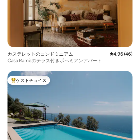
カステレットのコンドミニアム
レビュー46件
4.96 (46)
Casa Ramèのテラス付きボヘミアンアパート
ゲストチョイス
大好評のゲストチョイスです。