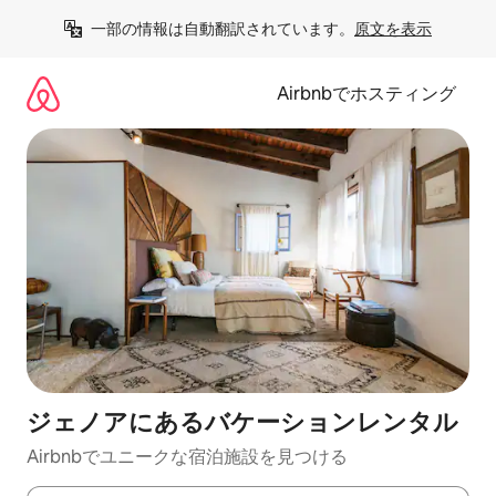
コ
一部の情報は自動翻訳されています。
原文を表示
ン
テ
ン
Airbnbでホスティング
ツ
に
ス
キ
ッ
プ
ジェノアにあるバケーションレンタル
Airbnbでユニークな宿泊施設を見つける