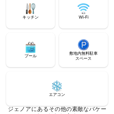
ーロ。 スーパーマーケットは階下にあり
CINコード：IT010
ます。CITRA: 010025-LT-1771
キッチン
Wi-Fi
敷地内無料駐⁠車
プール
ス⁠ペ⁠ー⁠ス
エアコン
ジェノアにあるその他の素敵なバケー