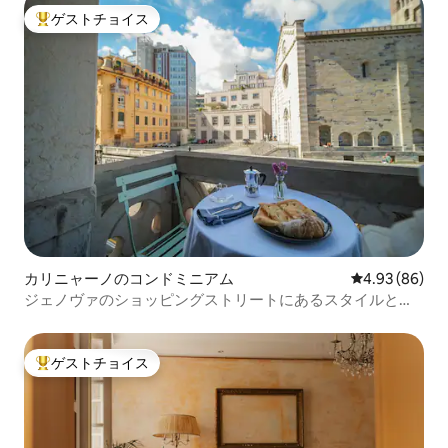
ゲストチョイス
大好評のゲストチョイスです。
カリニャーノのコンドミニアム
レビュー86件
4.93 (86)
ジェノヴァのショッピングストリートにあるスタイルと快
適さ
ゲストチョイス
大好評のゲストチョイスです。