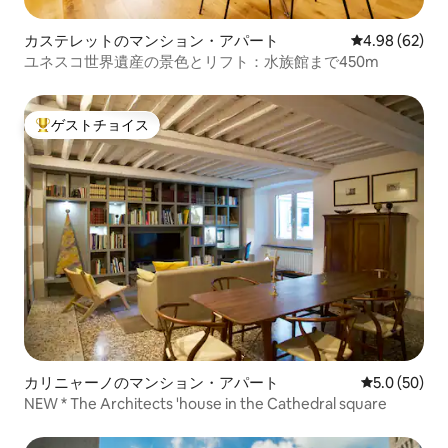
カステレットのマンション・アパート
レビュー62件
4.98 (62)
ユネスコ世界遺産の景色とリフト：水族館まで450m
ゲストチョイス
大好評のゲストチョイスです。
カリニャーノのマンション・アパート
レビュー50
5.0 (50)
NEW * The Architects 'house in the Cathedral square