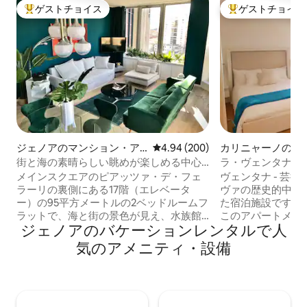
ゲストチョイス
ゲストチョイス
大好評のゲストチョイスです。
大好評のゲストチ
ジェノアのマンション・ア
レビュー200件、5つ星中4.94
4.94 (200)
カリニャーノのマ
パート
ン・アパート
街と海の素晴らしい眺めが楽しめる中心
ラ・ヴェンタナ –
部のペントハウス
レジデンス
メインスクエアのピアッツァ・デ・フェ
ヴェンタナ - 芸
ラーリの裏側にある17階（エレベータ
ヴァの歴史的中心
ー）の95平方メートルの2ベッドルームフ
た宿泊施設です。
ラットで、海と街の景色が見え、水族館
このアパートメン
ジェノアのバケーションレンタルで人
まで徒歩11分です。 リビングルームには
モダンスタイルと
ソファベッド2台、キッチンにはコンロ、
わせ、細部にまで
気のアメニティ・設備
電子レンジ、食器洗い機、洗濯機が備わ
います。 歴史地区の中心部に位置する主
っています。 クイーンサイズベッドと
要な歩行者街であ
Netflix付き大型テレビを備えた2ベッドル
りから50m、大
ーム。シャワー付きバスルーム-無料高速
水族館から350m
Wi-Fi-隣にある安全な地下駐車場1日22ユ
ーションにあります。 （