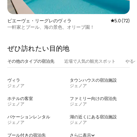
ピエーヴェ・リーグレのヴィラ
レビュー72
5.0 (72)
一軒家とプール、海の景色、オリーブ園！
ぜひ訪⁠れ⁠た⁠い目⁠的⁠地
その他のタ⁠イ⁠プ⁠の宿⁠泊⁠先
近場で人気の観光スポット
やる
ヴィラ
タウンハウスの宿泊施設
ジェノア
ジェノア
ホテルの客室
ファミリー向けの宿泊先
ジェノア
ジェノア
バケーションレンタル
湖の近くにある宿泊施設
ジェノア
ジェノア
プール付きの宿泊先
さらに表示