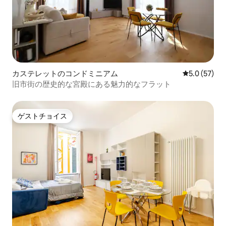
カステレットのコンドミニアム
レビュー57
5.0 (57)
旧市街の歴史的な宮殿にある魅力的なフラット
ゲストチョイス
ゲストチョイス