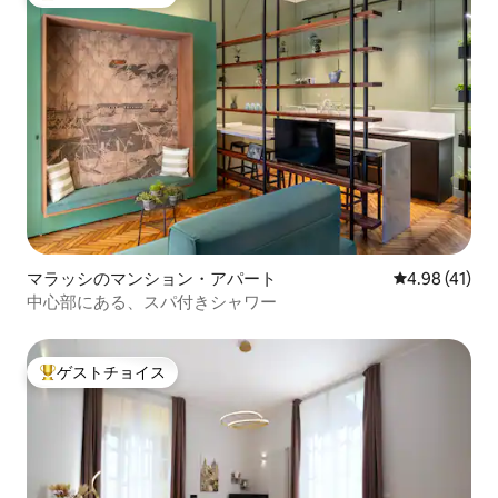
大好評のゲストチョイスです。
マラッシのマンション・アパート
レビュー41件
4.98 (41)
中心部にある、スパ付きシャワー
ゲストチョイス
大好評のゲストチョイスです。