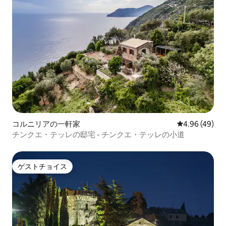
コルニリアの一軒家
レビュー49件
4.96 (49)
チンクエ・テッレの邸宅 - チンクエ・テッレの小道
ゲストチョイス
ゲストチョイス