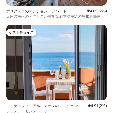
ボリアスコのマンション・アパート
レビュー225件
4.89 (225)
専用の海へのアクセスが可能な豪華な海辺の屋根裏部屋
ゲストチョイス
ゲストチョイス
モンテロッソ・アル・マーレのマンション・ア
レビュー219件
4.91 (219)
パート
ジェメラ、モンテロッソ