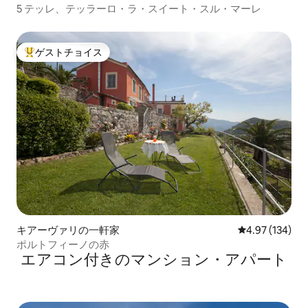
5 テッレ、テッラーロ・ラ・スイート・スル・マーレ
ゲストチョイス
大好評のゲストチョイスです。
キアーヴァリの一軒家
レビュー134件
4.97 (134)
ポルトフィーノの赤
エアコン付きのマンション・アパート