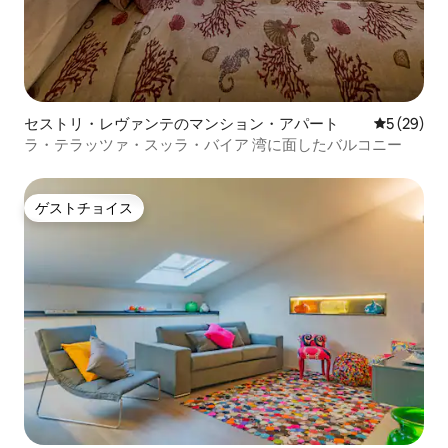
セストリ・レヴァンテのマンション・アパート
レビュー2
5 (29)
ラ・テラッツァ・スッラ・バイア 湾に面したバルコニー
ゲストチョイス
ゲストチョイス