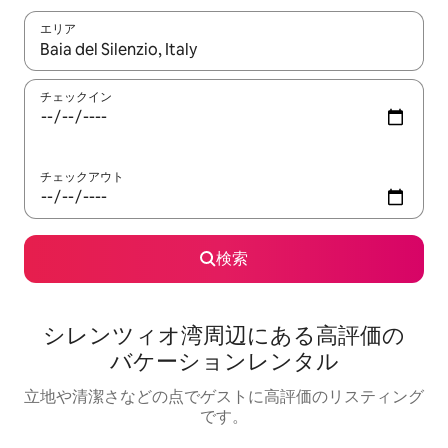
エリア
検索結果が表示されたら、上下の矢印キーを使って移動するか、
チェックイン
チェックアウト
検索
シレンツィオ湾⁠周⁠辺⁠に⁠あ⁠る高⁠評⁠価⁠の
バ⁠ケ⁠ー⁠シ⁠ョ⁠ン⁠レ⁠ン⁠タ⁠ル
立地や清潔さなどの点でゲストに高評価のリスティング
です。