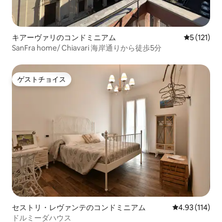
キアーヴァリのコンドミニアム
レビュー1
5 (121)
SanFra home/ Chiavari 海岸通りから徒歩5分
ゲストチョイス
ゲストチョイス
セストリ・レヴァンテのコンドミニアム
レビュー114件
4.93 (114)
ドルミーダハウス