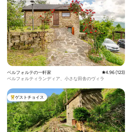
ベルフォルテの一軒家
レビュー123件
4.96 (123)
ベルフォルティランディア、小さな田舎のヴィラ
ゲストチョイス
大好評のゲストチョイスです。