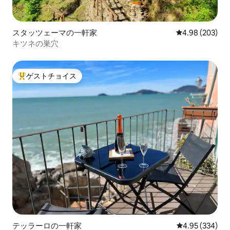
スタッツェーマの一軒家
レビュー203件
4.98 (203)
キツネの巣穴
ゲストチョイス
大好評のゲストチョイスです。
テッラーロの一軒家
レビュー334件
4.95 (334)