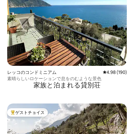
レッコのコンドミニアム
レビュー190件
4.98 (190)
素晴らしいロケーションで息をのむような景色
家族と泊まれる貸別荘
ゲストチョイス
大好評のゲストチョイスです。