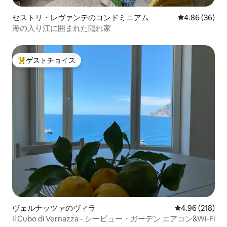
セストリ・レヴァンテのコンドミニアム
レビュー36件
4.86 (36)
海の入り江に囲まれた隠れ家
ゲストチョイス
大好評のゲストチョイスです。
ヴェルナッツァのヴィラ
レビュー218件
4.96 (218)
Il Cubo di Vernazza - シービュー・ガーデン エアコン&Wi-Fi