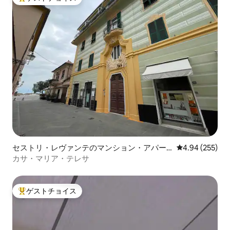
大好評のゲストチョイスです。
セストリ・レヴァンテのマンション・アパー
レビュー255件
4.94 (255)
ト
カサ・マリア・テレサ
ゲストチョイス
大好評のゲストチョイスです。