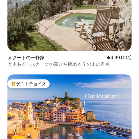
メタートの一軒家
レビュー104件
4.99 (104)
歴史あるトスカーナの家から眺める丘の上の景色
ゲストチョイス
大好評のゲストチョイスです。