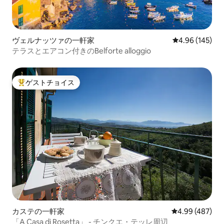
ヴェルナッツァの一軒家
レビュー145件
4.96 (145)
テラスとエアコン付きのBelforte alloggio
ゲストチョイス
大好評のゲストチョイスです。
カステの一軒家
レビュー487件
4.99 (487)
「A Casa di Rosetta」 - チンクエ・テッレ周辺