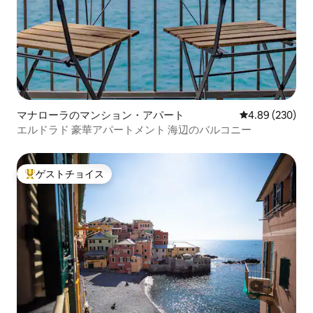
マナローラのマンション・アパート
レビュー230件
4.89 (230)
エルドラド 豪華アパートメント 海辺のバルコニー
ゲストチョイス
大好評のゲストチョイスです。