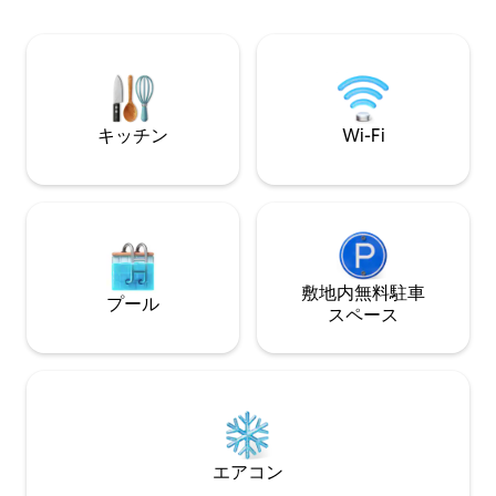
リア。この家は、キングサイズベッドと
イキング、周辺の観光。 
シングルソファベッドを備えた寝室、シ
LT -0595 - La Rocc
ャワー付きバスルーム、デッキチェアと
コーヒーテーブルを備えた別のプライベ
ートガーデンを見下ろすキッチン付きリ
ビングエリアで構成されています。
キッチン
Wi-Fi
敷地内無料駐⁠車
プール
ス⁠ペ⁠ー⁠ス
エアコン