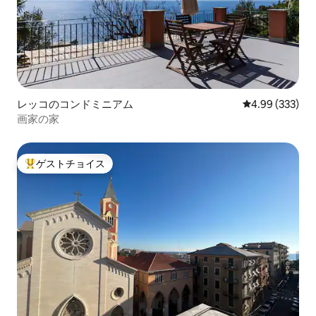
レッコのコンドミニアム
レビュー333件
4.99 (333)
画家の家
ゲストチョイス
大好評のゲストチョイスです。