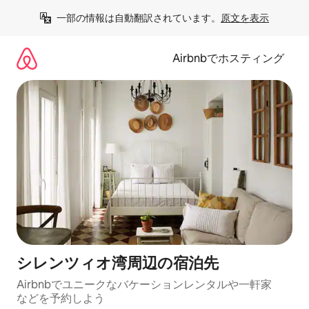
コ
一部の情報は自動翻訳されています。
原文を表示
ン
テ
ン
Airbnbでホスティング
ツ
に
ス
キ
ッ
プ
シレンツィオ湾⁠周⁠辺⁠の宿⁠泊⁠先
Airbnbでユニークなバ⁠ケ⁠ー⁠シ⁠ョ⁠ンレ⁠ン⁠タ⁠ルや一⁠軒⁠家
な⁠ど⁠を予⁠約⁠し⁠よ⁠う