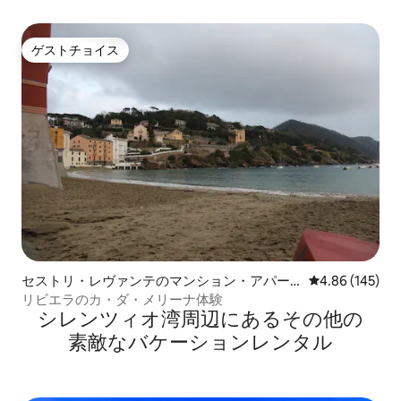
ゲストチョイス
ゲストチョイス
セストリ・レヴァンテのマンション・アパー
レビュー145件
4.86 (145)
ト
リビエラのカ・ダ・メリーナ体験
シレンツィオ湾⁠周⁠辺⁠に⁠あ⁠るそ⁠の⁠他⁠の
素⁠敵⁠なバ⁠ケ⁠ー⁠シ⁠ョ⁠ン⁠レ⁠ン⁠タ⁠ル