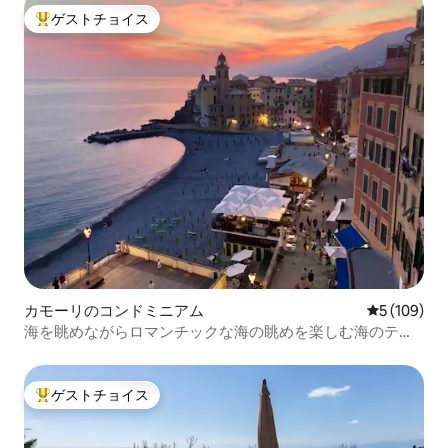
ゲストチョイス
大好評のゲストチョイスです。
カモーリのコンドミニアム
レビュー10
5 (109)
海を眺めながらロマンチックな海の眺めを楽しむ海のテラ
ス
ゲストチョイス
大好評のゲストチョイスです。