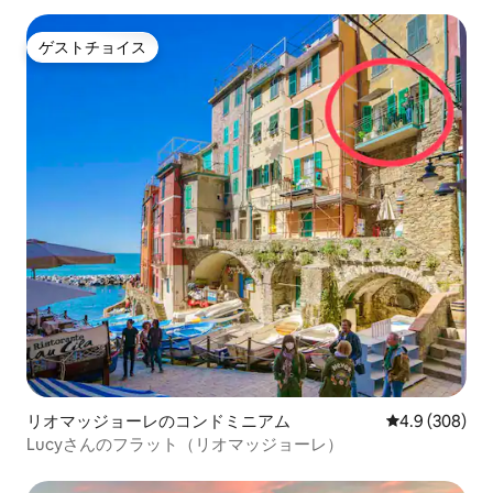
ゲストチョイス
ゲストチョイス
リオマッジョーレのコンドミニアム
レビュー308
4.9 (308)
Lucyさんのフラット（リオマッジョーレ）