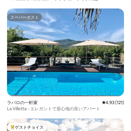
スーパーホスト
スーパーホスト
ラパロの一軒家
レビュー121
4.93 (121)
La Villetta - エレガントで居心地の良いアパート
ゲストチョイス
大好評のゲストチョイスです。