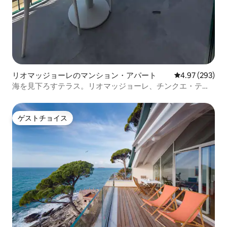
リオマッジョーレのマンション・アパート
レビュー293件
4.97 (293)
海を見下ろすテラス。リオマッジョーレ、チンクエ・テッ
レ。
ゲストチョイス
ゲストチョイス