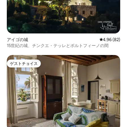
アイゴの城
レビュー82件
4.96 (82)
15世紀の城、チンクエ・テッレとポルトフィーノの間
ゲストチョイス
ゲストチョイス