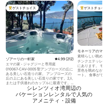
ゲストチョイス
ゲストチョイス
大好評のゲストチョイスです。
大好評のゲストチ
モネーリアのマン
パート
素晴らしい眺めを
ゾアーリの一軒家
レビュー212件、5つ星中4.99
4.99 (212)
ト
チンクエテッレと
エマの家 - ジャグジーと専用庭
にあります。 モ
010067-CAV-0005 聖アンブローズの丘に
景色を眺めながら
ある美しい石造りの家。 アンブローズの
ート。 食事がで
丘の上にある美しい石造りの家です。2人
テラス、海の前で
または子供連れのカップルに最適です。
室、XLシャワー付
シレンツィオ湾⁠周⁠辺⁠の
専用アクセスと駐車場。 ポルトフィーノ
室。 思い出に残
を見下ろす4人乗りのジャグジーを備えた
バ⁠ケ⁠ー⁠シ⁠ョ⁠ン⁠レ⁠ン⁠タ⁠ル⁠で人⁠気⁠の
プションのモダン
壮大な専用グローブ。 （ジャグジーは
なエリア、海の景
ア⁠メ⁠ニ⁠テ⁠ィ⁠・⁠設⁠備
01/05から30/09まで含まれています。オ
で、完全にリラッ
フシーズンは有料です） バーベキューエ
ことができます。