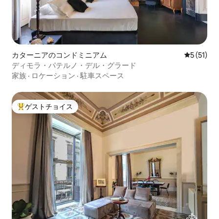
カターニアのコンドミニアム
レビュー5
5 (51)
ディモラ・パテルノ・デル・グラード
家族
·
ロケーション
·
駐車スペース
ゲストチョイス
大好評のゲストチョイスです。