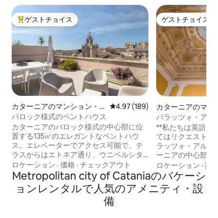
ゲストチョイス
ゲストチョイス
大好評のゲストチョイスです。
ゲストチョイス
カターニアのマンション・
レビュー189件、5つ星中4.97
4.97 (189)
カターニアのマン
アパート
パート
バロック様式のペントハウス
パラッツォ・アルチ
中心部での豪華な
カターニアのバロック様式の中心部に位
**私たちは英語を
置する135㎡のエレガントなペントハウ
てはリクエストを送
ス。エレベーターでアクセス可能で、テ
ラッツォ・アルチ
ラスからはエトネア通り、ウニベルシタ
ーニアの中心部に
広場を見渡すことができます。アパート
で、ドゥオモ広場と
ロケーション
·
価格
·
チェックアウト
ロケーション
·
家
メントは、設備の整ったキッチン（食器
Metropolitan city of Cataniaのバケーシ
メートルの理想的
洗い機、オーブン、IHコンロ、コーヒー
ートは、無料Wi-
ョンレンタルで人気のアメニティ・設
メーカー、電子レンジ）を備えた広いリ
の宿泊施設です。
備
ビングエリアと、それぞれ専用バスルー
ブルベッドルーム
ムのある2つの広いダブルスイートで構成
ーム2室）、2バス