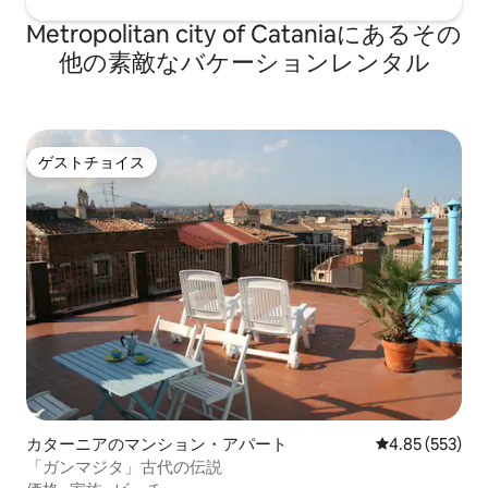
Metropolitan city of Cataniaにあるその
他の素敵なバケーションレンタル
ゲストチョイス
ゲストチョイス
カターニアのマンション・アパート
レビュー553件
4.85 (553)
「ガンマジタ」古代の伝説