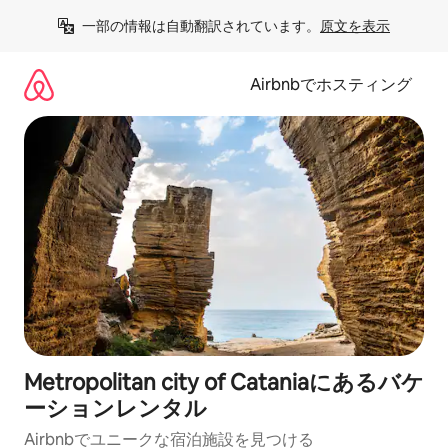
コ
一部の情報は自動翻訳されています。
原文を表示
ン
テ
ン
Airbnbでホスティング
ツ
に
ス
キ
ッ
プ
Metropolitan city of Cataniaにあるバケ
ーションレンタル
Airbnbでユニークな宿泊施設を見つける