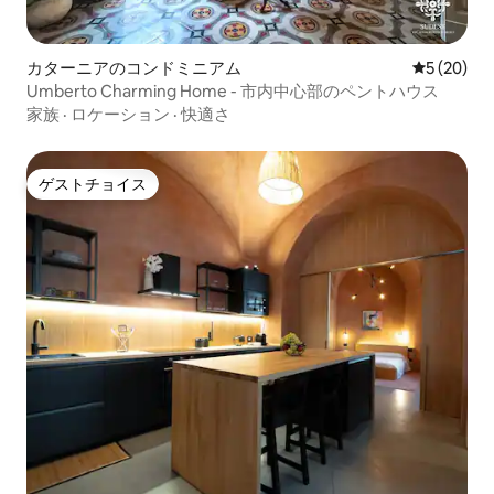
カターニアのコンドミニアム
レビュー2
5 (20)
Umberto Charming Home - 市内中心部のペントハウス
家族
·
ロケーション
·
快適さ
ゲストチョイス
ゲストチョイス