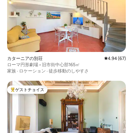
カターニアの別荘
レビュー67件
4.94 (67)
ローマ円形劇場 • 旧市街中心部165㎡
家族
·
ロケーション
·
徒歩移動のしやすさ
ゲストチョイス
大好評のゲストチョイスです。