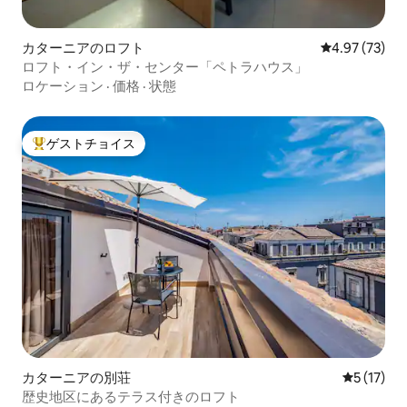
カターニアのロフト
レビュー73件
4.97 (73)
ロフト・イン・ザ・センター「ペトラハウス」
ロケーション
·
価格
·
状態
ゲストチョイス
大好評のゲストチョイスです。
カターニアの別荘
レビュー1
5 (17)
歴史地区にあるテラス付きのロフト