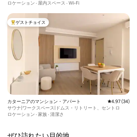
ロケーション
·
屋内スペース
·
Wi-Fi
ゲストチョイス
大好評のゲストチョイスです。
カターニアのマンション・アパート
レビュー34件
4.97 (34)
サウナ|ワークスペース|ドムス・リトリート、セントロ
ロケーション
·
家族
·
清潔さ
ぜひ訪⁠れ⁠た⁠い目⁠的⁠地