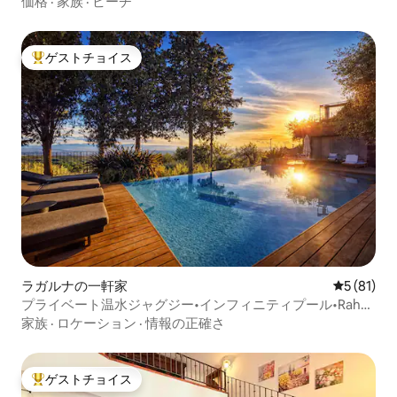
価格
·
家族
·
ビーチ
ゲストチョイス
大好評のゲストチョイスです。
ラガルナの一軒家
レビュー8
5 (81)
プライベート温水ジャグジー•インフィニティプール•Rahal
Luxury
家族
·
ロケーション
·
情報の正確さ
ゲストチョイス
大好評のゲストチョイスです。