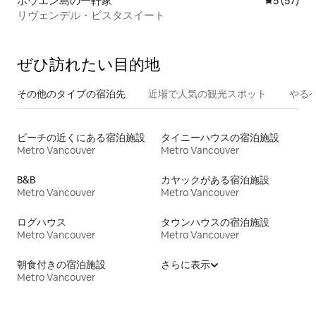
ボウエン島の一軒家
レビュー5
5 (57)
リヴェンデル・ビスタスイート
ぜひ訪⁠れ⁠た⁠い目⁠的⁠地
その他のタ⁠イ⁠プ⁠の宿⁠泊⁠先
近場で人気の観光スポット
やる
ビーチの近くにある宿泊施設
タイニーハウスの宿泊施設
Metro Vancouver
Metro Vancouver
B&B
カヤックがある宿泊施設
Metro Vancouver
Metro Vancouver
ログハウス
タウンハウスの宿泊施設
Metro Vancouver
Metro Vancouver
朝食付きの宿泊施設
さらに表示
Metro Vancouver