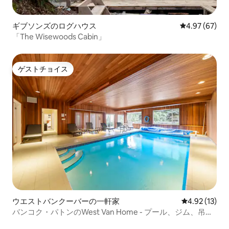
ギブソンズのログハウス
レビュー67件
4.97 (67)
「The Wisewoods Cabin」
ゲストチョイス
ゲストチョイス
ウエストバンクーバーの一軒家
レビュー13件
4.92 (13)
バンコク・パトンのWest Van Home - プール、ジム、吊り
橋！