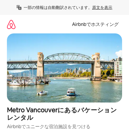
コ
一部の情報は自動翻訳されています。
原文を表示
ン
テ
ン
Airbnbでホスティング
ツ
に
ス
キ
ッ
プ
Metro Vancouverにあるバケーション
レンタル
Airbnbでユニークな宿泊施設を見つける