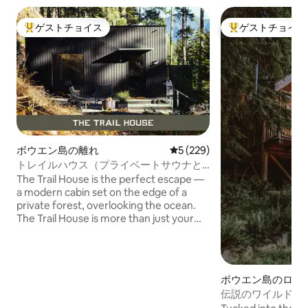
ゲストチョイス
ゲストチョイス
大好評のゲストチョイスです。
大好評のゲストチ
ボウエン島の離れ
レビュー229件、5つ星中5つ
5 (229)
トレイルハウス（プライベートサウナと
レインシャワー）
The Trail House is the perfect escape —
a modern cabin set on the edge of a
private forest, overlooking the ocean.
The Trail House is more than just your
home base to explore, it's an invitation
to create space from your everyday life
& reconnect with nature. Relax in your
own private sauna, unwind by the
ボウエン島のログ
propane fire pit & soak in the views. Just
伝説のワイルドウ
minutes from Bowen Island’s best
グハウス2