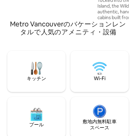
Tucked into the f
beaches & hiking trails, this newly
Island, the Wildw
finished suite offers a calming retreat
authentic, hand c
with a thoughtfully curated interior.
cabins built from 
Metro Vancouverのバケーションレン
timber. Each cabin 
charred cedar and 
タルで人気のアメニティ・設備
sword ferns, cedar
trees that surround
woodstove, flanne
books and board 
wood-fired barrel 
for connecting with
in the wo
キッチン
Wi-Fi
敷地内無料駐⁠車
プール
ス⁠ペ⁠ー⁠ス