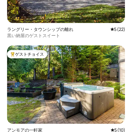
ラングリー・タウンシップの離れ
レビュー2
5 (22)
黒い納屋のゲストスイート
ゲストチョイス
大好評のゲストチョイスです。
アンモアの一軒家
レビュー1
5 (10)