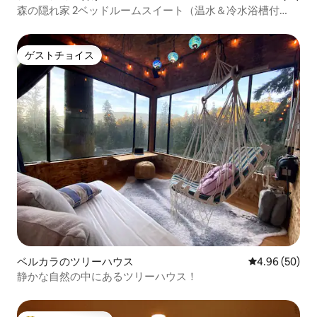
森の隠れ家 2ベッドルームスイート（温水＆冷水浴槽付
き）
ゲストチョイス
ゲストチョイス
ベルカラのツリーハウス
レビュー50件
4.96 (50)
静かな自然の中にあるツリーハウス！