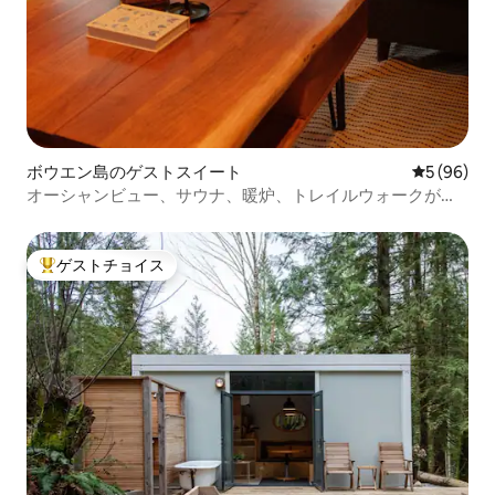
ボウエン島のゲストスイート
レビュー9
5 (96)
オーシャンビュー、サウナ、暖炉、トレイルウォークが楽
しめる快適なキャビン
ゲストチョイス
大好評のゲストチョイスです。