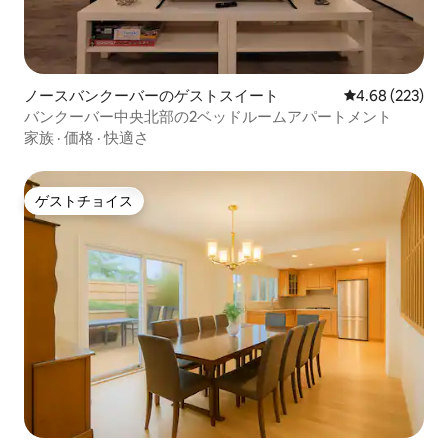
ノースバンクーバーのゲストスイート
レビュー223件
4.68 (223)
バンクーバー中央北部の2ベッドルームアパートメント
家族
·
価格
·
快適さ
ゲストチョイス
ゲストチョイス