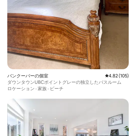
バンクーバーの個室
レビュー105件
4.82 (105)
ダウンタウンUBCポイントグレーの独立したバスルーム
ロケーション
·
家族
·
ビーチ