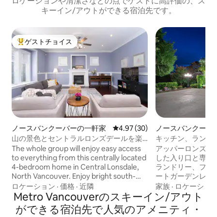
ロケーションや清潔さなどの点でゲストに高評価の、ス
キーイン/アウトができる宿泊先です。
ゲストチョイス
大好評のゲストチョイスです。
ノースバンクーバーの一軒家
レビュー30件、5つ星中4.97
4.97 (30)
ノースバンクーバ
山の景色とセントラルロンズデールを楽
キッチン、ランド
しめる、日当たりの良い豪華な家
えたゲストスイー
The whole group will enjoy easy access
アッパーロンズデ
to everything from this centrally located
した入り口と専用
4-bedroom home in Central Lonsdale,
ランドリー、フル
North Vancouver. Enjoy bright south-
ートガーデンレベ
facing rooms, heated hardwood floors,
キングサイズのベ
ロケーション
·
価格
·
近隣
家族
·
ロケーショ
and quiet comfort. Two large kitchens,
Metro Vancouverのスキーイン/アウト
ス2台）で、2名
three full bathrooms, and cozy living
用の大きなクロー
ができる宿泊先で人気のアメニティ・
areas make it perfect for families or
ガーデンパティオ