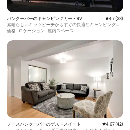
バンクーバーのキャンピングカー・RV
レビュー23
4.7 (23)
素晴らしいキッツビーチからすぐの快適なキャンピングカ
ー
価格
·
ロケーション
·
屋内スペース
ノースバンクーバーのゲストスイート
レビュー42件
4.67 (42)