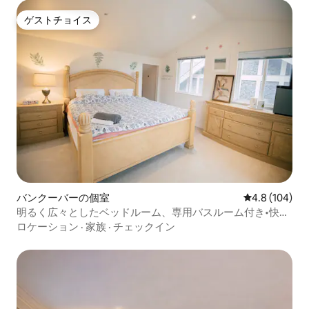
ゲストチョイス
ゲストチョイス
バンクーバーの個室
レビュー104
4.8 (104)
明るく広々としたベッドルーム、専用バスルーム付き•快適
な空間
ロケーション
·
家族
·
チェックイン