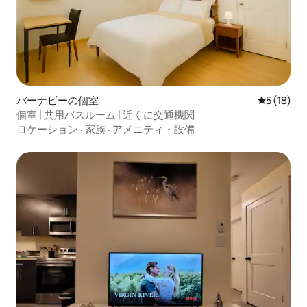
バーナビーの個室
レビュー1
5 (18)
個室 | 共用バスルーム | 近くに交通機関
ロケーション
·
家族
·
アメニティ・設備