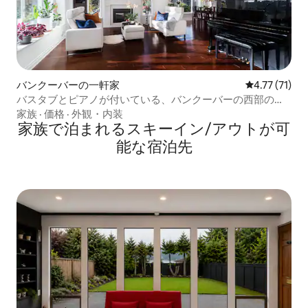
バンクーバーの一軒家
レビュー71件
4.77 (71)
バスタブとピアノが付いている、バンクーバーの西部の豪
華な別荘、空港とダウンタウンに近い
家族
·
価格
·
外観・内装
家族で泊まれるスキーイン/アウトが可
能な宿泊先