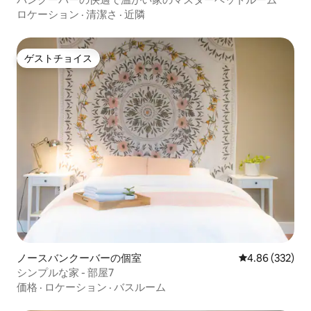
ロケーション
·
清潔さ
·
近隣
ゲストチョイス
ゲストチョイス
ノースバンクーバーの個室
レビュー332件
4.86 (332)
シンプルな家 - 部屋7
価格
·
ロケーション
·
バスルーム