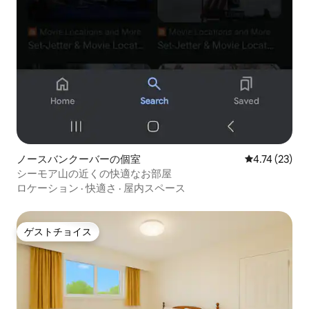
ノースバンクーバーの個室
レビュー23件
4.74 (23)
シーモア山の近くの快適なお部屋
ロケーション
·
快適さ
·
屋内スペース
ゲストチョイス
ゲストチョイス