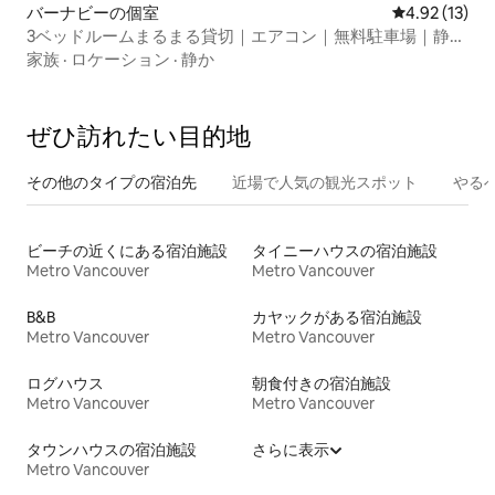
バーナビーの個室
レビュー13件
4.92 (13)
3ベッドルームまるまる貸切｜エアコン｜無料駐車場｜静か
なエリア
家族
·
ロケーション
·
静か
ぜひ訪⁠れ⁠た⁠い目⁠的⁠地
その他のタ⁠イ⁠プ⁠の宿⁠泊⁠先
近場で人気の観光スポット
やる
ビーチの近くにある宿泊施設
タイニーハウスの宿泊施設
Metro Vancouver
Metro Vancouver
B&B
カヤックがある宿泊施設
Metro Vancouver
Metro Vancouver
ログハウス
朝食付きの宿泊施設
Metro Vancouver
Metro Vancouver
タウンハウスの宿泊施設
さらに表示
Metro Vancouver