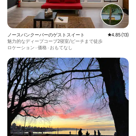
ノースバンクーバーのゲストスイート
レビュー13件
4.85 (13)
魅力的なディープコーブ2寝室/ビーチまで徒歩
ロケーション
·
価格
·
おもてなし