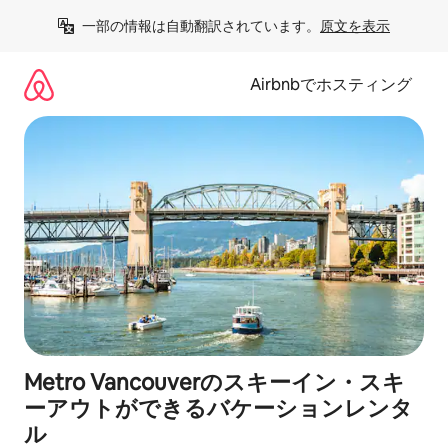
コ
一部の情報は自動翻訳されています。
原文を表示
ン
テ
ン
Airbnbでホスティング
ツ
に
ス
キ
ッ
プ
Metro Vancouverのスキーイン・スキ
ーアウトができるバケーションレンタ
ル