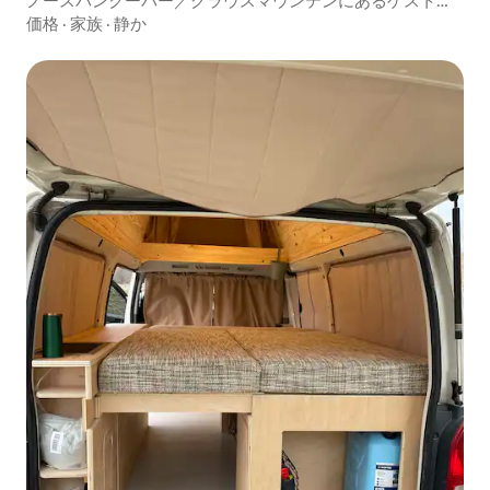
ノースバンクーバー／グラウスマウンテンにあるゲストス
イート
価格
·
家族
·
静か