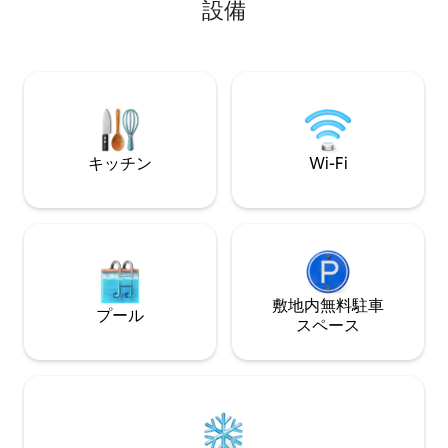
設備
groups. Close to shops, transit,
利用いただけます
mountains, and the sea — a peaceful
機/乾燥機、冷蔵庫
retreat in the heart of the city.
ー、ミニオーブン
ンジ、ケトル、コ
ニングセット、オ
イニングチェア、Fi
（Netflix、Yo
っています。
キッチン
Wi-Fi
敷地内無料駐⁠車
プール
ス⁠ペ⁠ー⁠ス