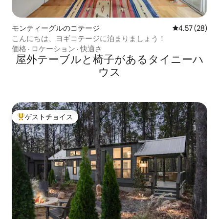
モンティーグルのコテージ
レビュー28件
4.57 (28)
こんにちは、ヨギコテージに泊まりましょう！
価格
·
ロケーション
·
快適さ
屋外テーブルと椅子があるタイニーハ
ウス
ゲストチョイス
大好評のゲストチョイスです。