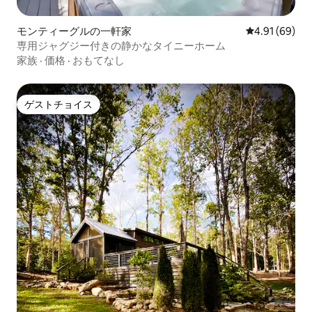
モンティーグルの一軒家
レビュー69件
4.91 (69)
専用ジャグジー付きの静かなタイニーホーム
家族
·
価格
·
おもてなし
ゲストチョイス
ゲストチョイス