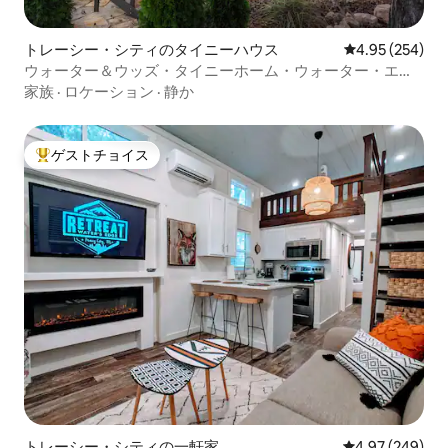
トレーシー・シティのタイニーハウス
レビュー254件
4.95 (254)
ウォーター＆ウッズ・タイニーホーム・ウォーター・エッ
ジ
家族
·
ロケーション
·
静か
ゲストチョイス
大好評のゲストチョイスです。
トレーシー・シティの一軒家
レビュー249件
4.97 (249)