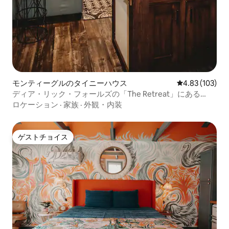
モンティーグルのタイニーハウス
レビュー103件
4.83 (103)
ディア・リック・フォールズの「The Retreat」にある
「Leprechaun Lodge」
ロケーション
·
家族
·
外観・内装
ゲストチョイス
ゲストチョイス