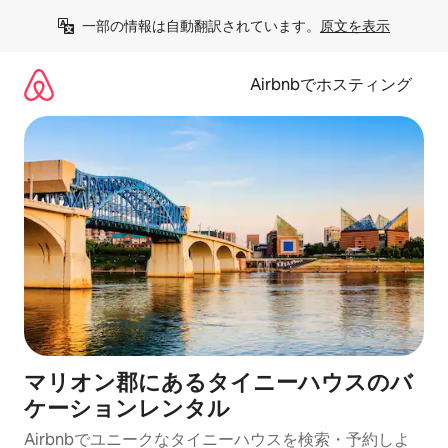
コ
一部の情報は自動翻訳されています。
原文を表示
ン
テ
ン
Airbnbでホスティング
ツ
に
ス
キ
ッ
プ
マリオン郡にあるタイニーハウスのバ
ケーションレンタル
Airbnbでユニークなタイニーハウスを検索・予約しよ