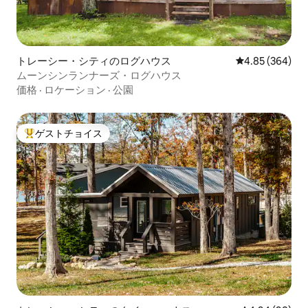
トレーシー・シティのログハウス
レビュー364件
4.85 (364)
ムーンシンランナーズ・ログハウス
価格
·
ロケーション
·
公園
ゲストチョイス
大好評のゲストチョイスです。