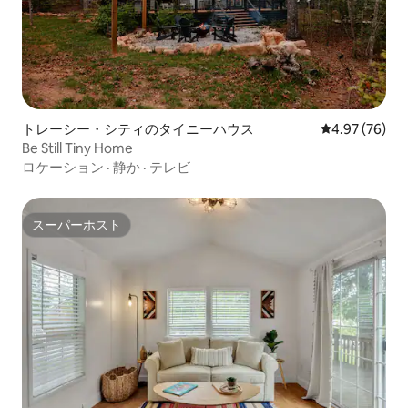
トレーシー・シティのタイニーハウス
レビュー76件
4.97 (76)
Be Still Tiny Home
ロケーション
·
静か
·
テレビ
スーパーホスト
スーパーホスト