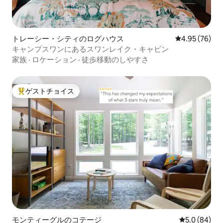
トレーシー・シティのログハウス
レビュー76件
4.95 (76)
キャンプスワンにあるスワンレイク・キャビン
家族
·
ロケーション
·
徒歩移動のしやすさ
ゲストチョイス
大好評のゲストチョイスです。
モンティーグルのコテージ
レビュー84
5.0 (84)