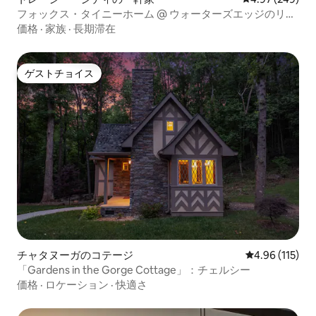
フォックス・タイニーホーム @ ウォーターズエッジのリト
リート
価格
·
家族
·
長期滞在
ゲストチョイス
ゲストチョイス
チャタヌーガのコテージ
レビュー115件
4.96 (115)
「Gardens in the Gorge Cottage」：チェルシー
価格
·
ロケーション
·
快適さ