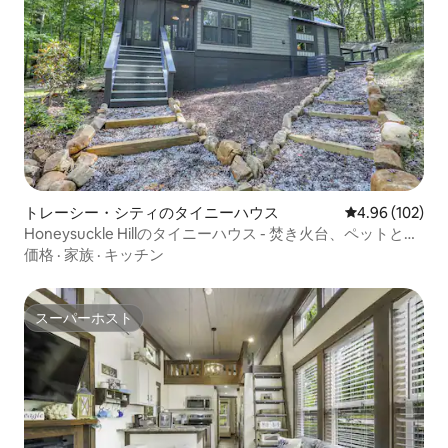
トレーシー・シティのタイニーハウス
レビュー102件
4.96 (102)
Honeysuckle Hillのタイニーハウス - 焚き火台、ペットと泊
まれる
価格
·
家族
·
キッチン
スーパーホスト
スーパーホスト