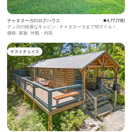
チャタヌーガのログハウス
レビュー118
4.77 (118)
テン川の快適なキャビン - チャタヌーガまで10マイル！
価格
·
家族
·
外観・内装
ゲストチョイス
ゲストチョイス