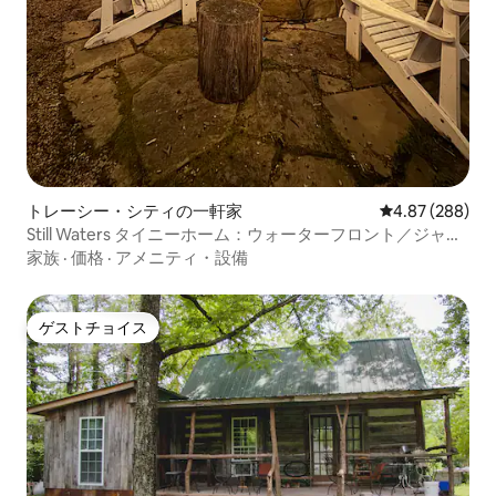
トレーシー・シティの一軒家
レビュー288件
4.87 (288)
Still Waters タイニーホーム：ウォーターフロント／ジャグ
ジー／カヤック
家族
·
価格
·
アメニティ・設備
ゲストチョイス
ゲストチョイス