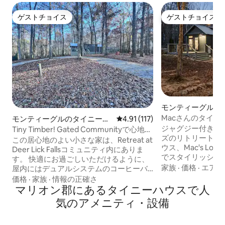
ゲストチョイス
ゲストチョイス
ゲストチョイス
ゲストチョイス
モンティーグルの
ハウス
Macさんのタイニ
モンティーグルのタイニーハ
レビュー117件、5つ星中4.91
4.91 (117)
ウス
ジャグジー付き！ ディアリックフォール
Tiny Timber! Gated Communityで心地よ
ズのリトリートに
いひとときを
この居心地のよい小さな家は、Retreat at
ウス、Mac's Lodg
Deer Lick Fallsコミュニティ内にありま
でスタイリッシュ
す。 快適にお過ごしいただけるように、
う。 静かで、落
家族
·
価格
·
エアコ
屋内にはデュアルシステムのコーヒーバ
にあり、コミュニ
ー、食器洗い機が備えられ、リビングエ
価格
·
家族
·
情報の正確さ
ションステーションが
リア、寝室、ロフトにはスマートテレビ
マリオン郡にあるタイニーハウスで人
リックフォールズ
が設置されています。すぐ外には、ガス
気のアメニティ・設備
シー州南東部にあ
式グリル、スクリーンドデッキ、専用の
タイニーハウスコ
ファイヤーピットエリアなどのアメニテ
コミュニティは、