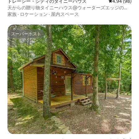
トレーシー・シティのタイニーハウス
レビュー98件
4.94 (98)
天からの贈り物タイニーハウス@ウォーターズエッジのリ
トリート
家族
·
ロケーション
·
屋内スペース
スーパーホスト
スーパーホスト