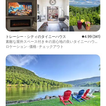
トレーシー・シティのタイニーハウス
レビュー341件
4.99 (341)
素敵な屋外スペース付き☆の居心地の良いタイニーハウ
ス、4名様用
ロケーション
·
価格
·
チェックアウト