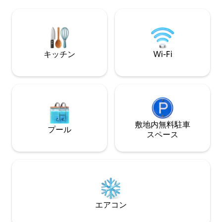
ィ・設備があります。 門のあるコミュニ
大学からわずか15分です。
ティ内では、共用パビリオン、屋外暖
ゲストは、ウォー
炉、複数の焚き火台、3つのハイキングコ
ートと湖にもアク
ース、およびテネシー州で最も高い滝の1
つを利用できます。オハイオ・バレー・
ビュー公園まで車でわずか15分です！
キッチン
Wi-Fi
敷地内無料駐⁠車
プール
ス⁠ペ⁠ー⁠ス
エアコン