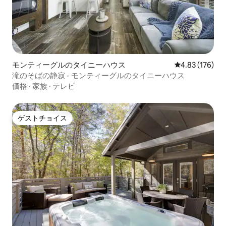
モンティーグルのタイニーハウス
レビュー176件
4.83 (176)
滝のそばの静寂 - モンティーグルのタイニーハウス
価格
·
家族
·
テレビ
ゲストチョイス
ゲストチョイス