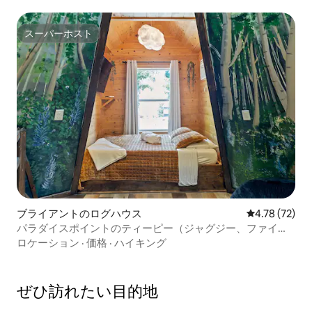
スーパーホスト
スーパーホスト
ブライアントのログハウス
レビュー72件
4.78 (72)
パラダイスポイントのティーピー（ジャグジー、ファイヤ
ーピット付き）
ロケーション
·
価格
·
ハイキング
ぜひ訪⁠れ⁠た⁠い目⁠的⁠地