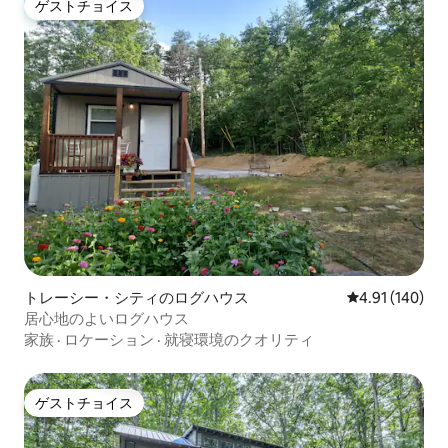
ゲストチョイス
ゲストチョイス
トレーシー・シティのログハウス
レビュー140件
4.91 (140)
居心地のよいログハウス
家族
·
ロケーション
·
就寝環境のクオリティ
ゲストチョイス
ゲストチョイス