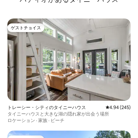
ゲストチョイス
ゲストチョイス
トレーシー・シティのタイニーハウス
レビュー245件
4.94 (245)
タイニーハウスと大きな湖の隠れ家が出会う場所
ロケーション
·
家族
·
ビーチ