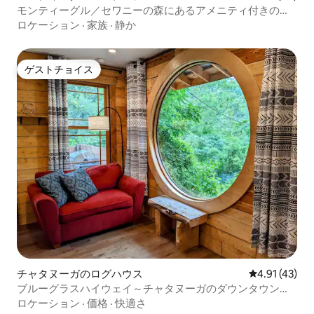
モンティーグル／セワニーの森にあるアメニティ付きのコ
テージ
ロケーション
·
家族
·
静か
ゲストチョイス
ゲストチョイス
チャタヌーガのログハウス
レビュー43件
4.91 (43)
ブルーグラスハイウェイ～チャタヌーガのダウンタウンま
で約13キロ
ロケーション
·
価格
·
快適さ