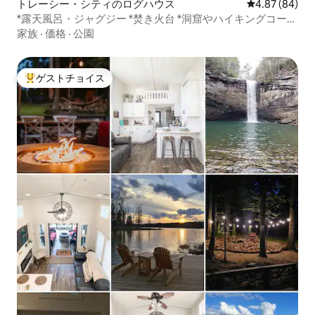
トレーシー・シティのログハウス
レビュー84件
4.87 (84)
*露天風呂・ジャグジー *焚き火台 *洞窟やハイキングコース
の近く！
家族
·
価格
·
公園
ゲストチョイス
大好評のゲストチョイスです。