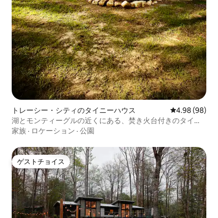
トレーシー・シティのタイニーハウス
レビュー98件
4.98 (98)
湖とモンティーグルの近くにある、焚き火台付きのタイニ
ーハウス
家族
·
ロケーション
·
公園
ゲストチョイス
ゲストチョイス