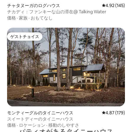
チャタヌーガのログハウス
レビュー145件
4.92 (145)
チカディ：ファンキーな山の滞在@ Talking Water
価格
·
家族
·
おもてなし
ゲストチョイス
ゲストチョイス
モンティーグルのタイニーハウス
レビュー179件
4.87 (179)
スイートディーのタイニーハウス
価格
·
ロケーション
·
移動のしやすさ
パティオがあるタイニーハウス