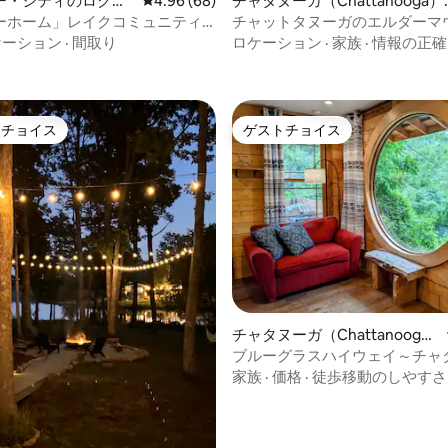
ー・シティのログハ
レビュー68件、5つ星中4.96つ星の平均評価
4.96 (68)
チャタヌーガ（Chattanooga）
ログハウス
ーホーム」レイクコミュニティ
チャットタヌーガのエルダーマ
4.98つ星の平均評価
した宿泊先
の崖の上にある隠れ家を訪れよ
ケーション
·
間取り
ロケーション
·
家族
·
情報の正確
トチョイス
ゲストチョイス
ゲストチョイスです。
ゲストチョイス
中4.9つ星の平均評価
チャタヌーガ（Chattanoog
a）のログハウス
ブルーグラスハイウェイ～チャ
のダウンタウンまで約13キロ
家族
·
価格
·
徒歩移動のしやすさ