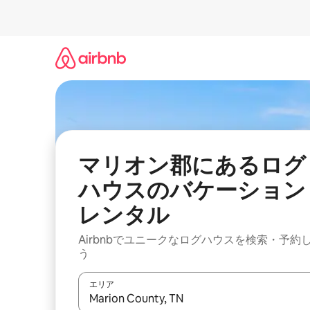
コ
ン
テ
ン
ツ
に
ス
キ
ッ
プ
マリオン郡にあるログ
ハウスのバケーション
レンタル
Airbnbでユニークなログハウスを検索・予約
う
エリア
検索結果が表示されたら、上下の矢印キーを使っ