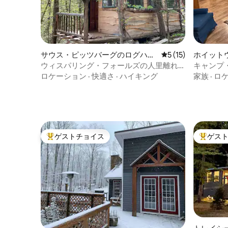
サウス・ピッツバーグのログハウ
レビュー15件、5
5 (15)
ホイット
ス
ウィスパリング・フォールズの人里離れ
キャンプ
た隠れ家
ロケーション
·
快適さ
·
ハイキング
家族
·
ロ
ゲストチョイス
ゲス
大好評のゲストチョイスです。
大好評の