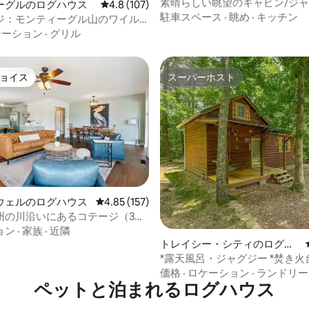
素晴らしい眺望のキャビン/ジャ
4.96つ星の平均評価
ーグルのログハウス
レビュー107件、5つ星中4.8つ星の平均評価
4.8 (107)
き火台/近くに湖
駐車スペース
·
眺め
·
キッチン
ジ：モンティーグル山のワイル
ュアリー
ケーション
·
グリル
ョイス
スーパーホスト
ョイス
スーパーホスト
ウェルのログハウス
レビュー157件、5つ星中4.85つ星の平均評価
4.85 (157)
州の川沿いにあるコテージ（3エ
つ星中5つ星の平均評価
敷地内にジャグジーあり）
ョン
·
家族
·
近隣
トレイシー・シティのログハ
ウス
*露天風呂・ジャグジー *焚き火台
ハイキングコースの近く！
価格
·
ロケーション
·
ランドリー
ペットと泊まれるログハウス