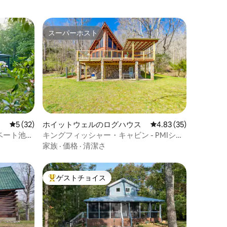
スーパーホスト
スーパーホスト
レビュー32件、5つ星中5つ星の平均評価
5 (32)
ホイットウェルのログハウス
レビュー35件、5つ星
4.83 (35)
ベート池と
キングフィッシャー・キャビン - PMIシー
ニックシティのレンタル
家族
·
価格
·
清潔さ
ゲストチョイス
大好評のゲストチョイスです。