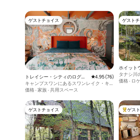
ゲストチョイス
ゲストチ
ゲストチョイス
ゲストチ
ホイット
タナシ川
トレイシー・シティのログハ
レビュー76件、5つ星中
4.95 (76)
価格
·
ロ
ウス
キャンプスワンにあるスワンレイク・キ
ャビン
価格
·
家族
·
共用スペース
ゲストチョイス
ゲス
ゲストチョイス
大好評の