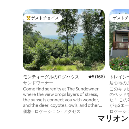
ゲストチョイス
ゲストチ
大好評のゲストチョイスです。
ゲストチ
モンティーグルのログハウス
レビュー166件、5
5 (166)
トレイシ
ウス
サンドワーナー
居心地の
Come find serenity at The Sundowner
このキャ
where the view drops layers of stress,
のベッド
the sunsets connect you with wonder,
た！ この2人用のキャビンは、山間部に広
and the deer, coyotes, owls, and other
がる2エ
denizens reconnect you to nature. The
す。 このエリアには無限のハイキングト
価格
·
ロケーション
·
アクセス
ロケーシ
kitchen is well stocked. Fiber internet.
マリオン
レイルがあ
Grill, firepit, washer/dryer. 20 min to The
すぐ下にあ
Caverns & Fiery Gizzard Trl w Foster Falls;
の小さな