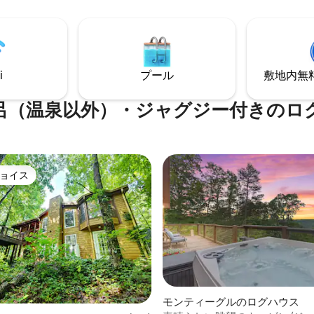
ズの布団付きロフトスペース • 
、ミニ冷蔵庫）、ダイニングテ
テートから車で7分 •キャバー
クイーンサイズベッドが1つの大
ー大学から15分 • 専用駐車場、R
にあります。バスルームにはシ
ー用スペース • 親しみやすさと
イレがあります。 Wi-Fiアクセ
に
オが含まれています。 （チェ
i
プール
敷地内無料駐
/チェックアウト時間はCST）洞
にあります！ 介助動物はお断り
す。申し訳ありません。
呂（温泉以外）・ジャグジー付きのロ
ョイス
ョイス
モンティーグルのログハウス