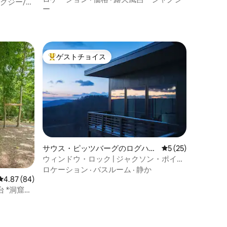
グジー/焚
ー
ゲストチョイス
大好評のゲストチョイスです。
サウス・ピッツバーグのログハウ
レビュー25件、5
5 (25)
ス
ウィンドウ・ロック | ジャクソン・ポイン
ト・モダンな崖の上の隠れ家
ロケーション
·
バスルーム
·
静か
レビュー84件、5つ星中4.87つ星の平均評価
4.87 (84)
 *洞窟や