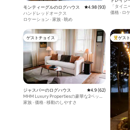
トレイシ
ウス
「タイニ
モンティーグルのログハウス
レビュー93件、5つ星中
4.98 (93)
の広々と
価格
·
ロ
ハンドレッドオークス
ロケーション
·
家族
·
眺め
ゲストチョイス
ゲス
ゲストチョイス
大好評の
ジャスパーのログハウス
レビュー62件、5つ星
4.9 (62)
MHM Luxury Propertiesの豪華な2ベッド
ルームキャビンC
家族
·
価格
·
移動のしやすさ