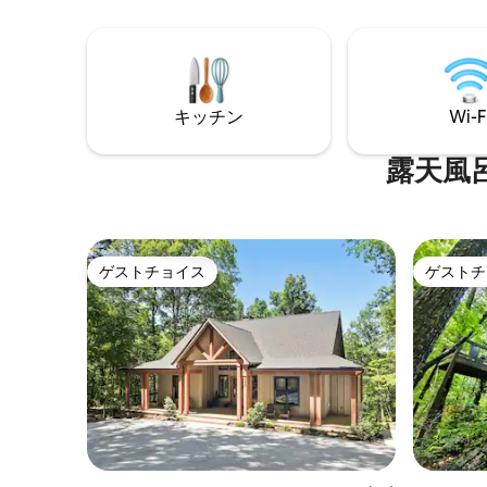
15 min to Perimeter Trl, Sewanee; 5 to
子レンジ
Monteagle. 3bd/2ba includes open
ーブル、
master in loft. Toxin free.
きな部屋
ャワーとト
スとパティ
キッチン
Wi-F
ックイン
窟は近く
していま
露天風
ゲストチョイス
ゲストチ
ゲストチョイス
ゲストチ