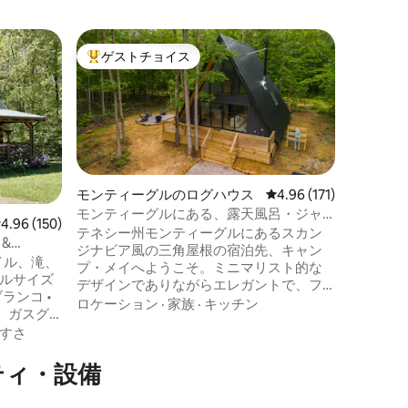
モンティ
ゲストチョイス
ゲスト
大好評のゲストチョイスです。
ゲスト
モンティ
快適なロ
テネシー
る、崖の
The P
探している
見る方も
ロケーシ
園の景色
も、ここ
モンティーグルのログハウス
レビュー171件、5つ星
4.96 (171)
地の良い
モンティーグルにある、露天風呂・ジャ
レビュー150件、5つ星中4.96つ星の平均評価
4.96 (150)
ラックス
グジー付きのモダンな三角屋根のログハ
テネシー州モンティーグルにあるスカン
 &
屋、フル
ウス
ジナビア風の三角屋根の宿泊先、キャン
折りたた
イル、滝、
プ・メイへようこそ。ミニマリスト的な
ます。 
なフルサイズ
デザインでありながらエレガントで、フ
の景色を
ランコ •
ァイアリー・ギザードのハイキングトレ
ロケーション
·
家族
·
キッチン
ーに浸か
、ガスグ
イルとモンティーグルから数分で完璧な
金 • コー
すさ
逃避行を楽しめます。ホットタブでリラ
ライミン
ックスしたり、焚き火台の周りで集まっ
アメニテ
ティ・設備
たりできます。環境に配慮した旅行者の
-Fi •フル
ために、電気自動車の充電器をご用意し
イーンサイ
ています。世界クラスのハイキング、地