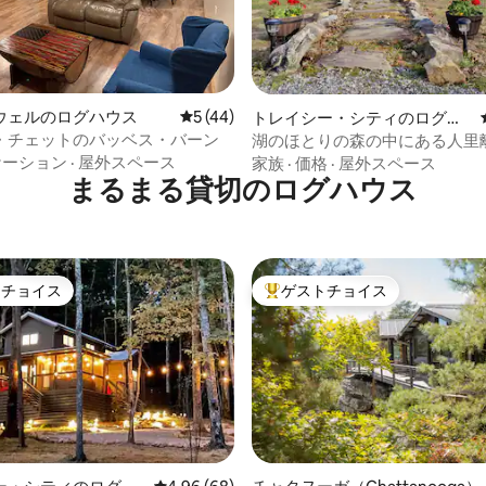
つ星中5つ星の平均評価
ウェルのログハウス
レビュー44件、5つ星中5つ星の平均評価
5 (44)
トレイシー・シティのログハ
ウス
・チェットのバッベス・バーン
湖のほとりの森の中にある人里
グハウス
ケーション
·
屋外スペース
家族
·
価格
·
屋外スペース
まるまる貸切のログハウス
トチョイス
ゲストチョイス
ゲストチョイスです。
大好評のゲストチョイスです。