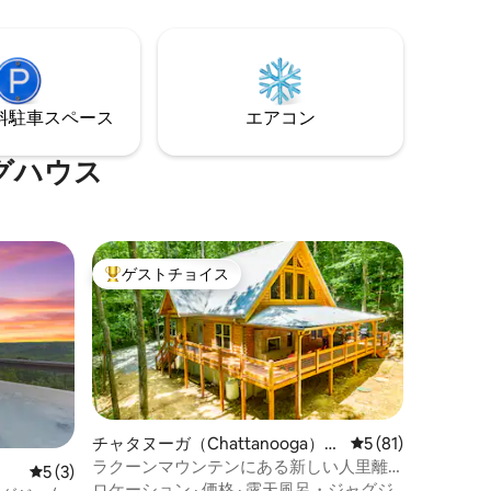
インタース
元のレストラン、ショップからわずか数
ン＆セワニ
分の場所で、山の隠れ家を体験してくだ
V/ハウラ
さい。このリトリートは、静かな環境の
食事が近く
中で贅沢さと自然を調和させています。
⁠車ス⁠ペ⁠ー⁠ス
エアコン
グハウス
ゲストチョイス
大好評のゲストチョイスです。
チャタヌーガ（Chattanooga）の
レビュー81件、5
5 (81)
ログハウス
ラクーンマウンテンにある新しい人里離
レビュー3件、5つ星中5つ星の平均評価
5 (3)
れたログハウス
ロケーション
·
価格
·
露天風呂・ジャグジ