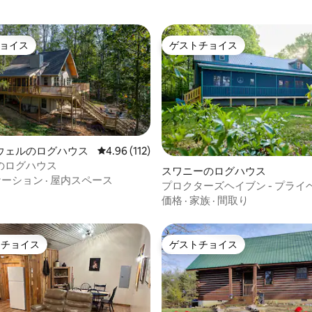
ョイス
ゲストチョイス
ョイス
ゲストチョイス
ウェルのログハウス
レビュー112件、5つ星中4.96つ星の平均評価
4.96 (112)
のログハウス
4.95つ星の平均評価
スワニーのログハウス
ケーション
·
屋内スペース
プロクターズヘイブン - プライ
崖の景色
価格
·
家族
·
間取り
トチョイス
ゲストチョイス
ゲストチョイスです。
ゲストチョイス