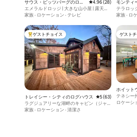
サウス・ピッツバーグのログ
レビュー28件、5つ星中
4.96 (28)
モンティ
ハウス
エメラルドロッジ | 大きな山小屋 | 露天風
テラロッ
呂・ジャグジー＋眺め
ドラグジ
家族
·
ロケーション
·
テレビ
家族
·
ロ
ゲストチョイス
ゲストチ
大好評のゲストチョイスです。
ゲストチ
ホイット
テネシー
トレイシー・シティのログハウス
レビュー63件、5
5 (63)
ーカーの
ロケーシ
ラグジュアリーな湖畔のキャビン（ジャ
グジー＆ファイヤーピット付き）
家族
·
ロケーション
·
清潔さ