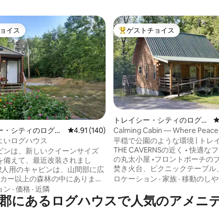
ョイス
ゲストチョイス
ョイス
大好評のゲストチョイスです。
トレイシー・シティのログハ
ウス
Calming Cabin — Where Peace
つ星中5つ星の平均評価
ー・シティのログハ
レビュー140件、5つ星中4.91つ星の平均評価
4.91 (140)
Relaxation Meet You
平穏で公園のような環境 | トレ
よいログハウス
THE CAVERNSの近く • 快適
ビンは、新しいクイーンサイズ
の丸太小屋 •フロントポーチのブ
を備えて、最近改装されまし
焚き火台、ピクニックテーブル
リル • 作業員向けのお得な平日料
ロケーション
·
家族
·
移動のしや
ーカー以上の森林の中にありま
ルモントOHVパークとロックク
ョン
·
価格
·
近隣
グが近くにあります。 • 便利な
郡にあるログハウスで人気のアメニ
ります... グランディ湖は丘の
ィ・設備 • 1GBインターネット/Wi
ります... この250平方フィート
キッチン、調理可能 • 快適なク
家には、キッチン（シンク、電