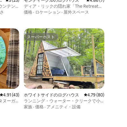
の
レビュー23件、5つ星中5つ星の平均評価
5 (23)
モンティーグルのログハウス
レビュー7件、5つ星中
4.86 (7)
ウンテン
ディア・リックの隠れ家「The Retreat」
う
で月桂樹に囲まれて過ごすひととき
さ
価格
·
ロケーション
·
屋外スペース
スーパーホスト
スーパーホスト
レビュー43件、5つ星中4.91つ星の平均評価
4.91 (43)
ホワイトサイドのログハウス
レビュー80件、5つ星
4.79 (80)
タヌーガ
ランニング・ウォーター・クリークで小
さな三角屋根のグランピング
家族
·
価格
·
アメニティ・設備