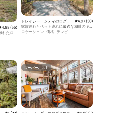
トレイシー・シティのログハ
レビュー30件、5つ星
4.97 (30)
ウス
家族連れとペット連れに最適な湖畔のキ
レビュー56件、5つ星中4.88つ星の平均評価
4.88 (56)
ャビン•静かな自然の景色
ロケーション
·
価格
·
テレビ
離れたロ
スーパーホスト
スーパーホスト