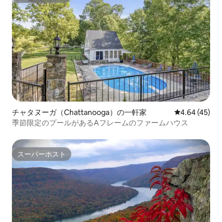
スーパーホスト
チャタヌーガ（Chattanooga）の一軒家
レビュー45件
4.64 (45)
季節限定のプールがあるAフレームのファームハウス
スーパーホスト
スーパーホスト