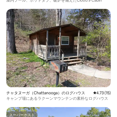
屋内プール、ホットタブ、暖炉を備えたCloud 9 Cabin
チャタヌーガ（Chattanooga）のログハウス
レビュー15件
4.73 (15)
キャンプ場にあるラクーンマウンテンの素朴なログハウス
スーパーホスト