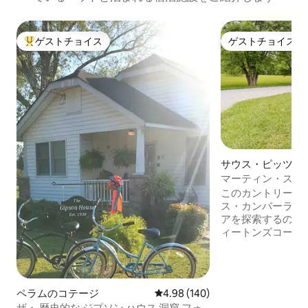
ゲストチョイス
ゲストチョイス
大好評のゲストチョイスです。
ゲストチョイス
サウス・ピッツバ
軒家
マーティン・スプ
このカントリーキ
ス・カンバーラン
アを探索するのに
ィートンズコーブ
ズ、アドベンチャ
スワニー、モンテ
ツバーグ/コーン
ル、ジャスパーハ
ペラムのコテージ
レビュー140件、5つ星中4.98
4.98 (140)
が便利です。I-2
ザ・ 歴史的な ジプソン ハウス 洞窟 フォ