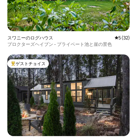
スワニーのログハウス
レビュー3
5 (32)
プロクターズヘイブン - プライベート池と崖の景色
ゲストチョイス
大好評のゲストチョイスです。