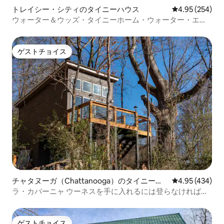
トレイシー・シティのタイニーハウス
レビュー254件
4.95 (254)
ウォーター＆ウッズ・タイニーホーム・ウォーター・エッ
ジ
ゲストチョイス
ゲストチョイス
チャタヌーガ（Chattanooga）のタイニーハ
レビュー434件
4.95 (434)
ウス
ラ・カバーニャ ウーネスを手に入れるには登らなければな
りません！
ゲストチョイス