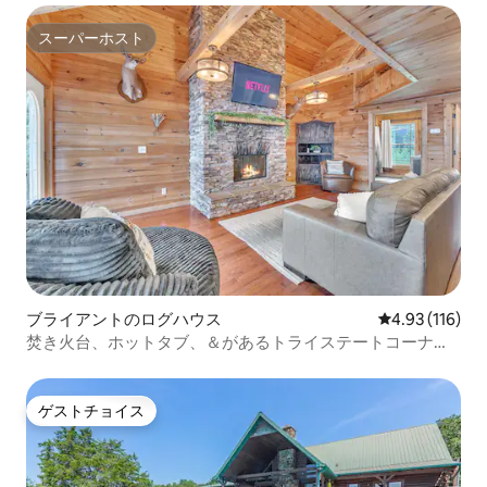
スーパーホスト
スーパーホスト
ブライアントのログハウス
レビュー116件
4.93 (116)
焚き火台、ホットタブ、＆があるトライステートコーナー
キャビン
ゲストチョイス
ゲストチョイス