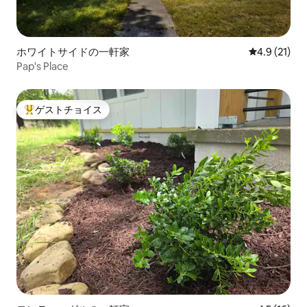
ホワイトサイドの一軒家
レビュー21
4.9 (21)
Pap's Place
ゲストチョイス
大好評のゲストチョイスです。