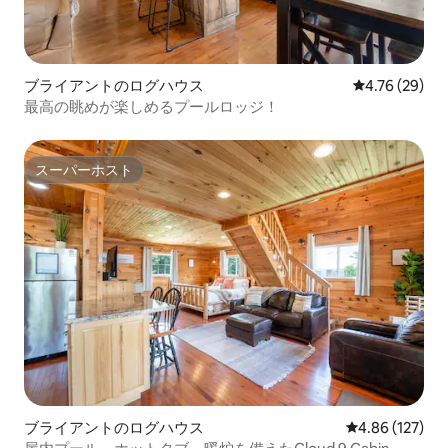
ブライアントのログハウス
レビュー29件
4.76 (29)
最高の眺めが楽しめるプールロッジ！
スーパーホスト
スーパーホスト
ブライアントのログハウス
レビュー127件
4.86 (127)