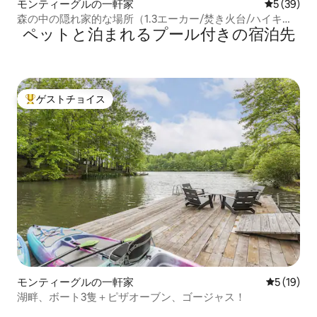
モンティーグルの一軒家
レビュー3
5 (39)
森の中の隠れ家的な場所（1.3エーカー/焚き火台/ハイキン
ペットと泊まれるプール付きの宿泊先
グ/スワニー）
ゲストチョイス
大好評のゲストチョイスです。
モンティーグルの一軒家
レビュー1
5 (19)
湖畔、ボート3隻＋ピザオーブン、ゴージャス！