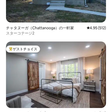
チャタヌーガ（Chattanooga）の一軒家
レビュー512件
4.95 (512)
スターコテージ2
ゲストチョイス
大好評のゲストチョイスです。