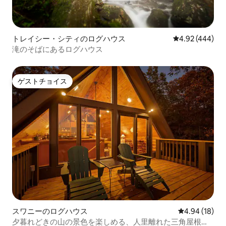
トレイシー・シティのログハウス
レビュー444件
4.92 (444)
滝のそばにあるログハウス
ゲストチョイス
ゲストチョイス
スワニーのログハウス
レビュー18件
4.94 (18)
夕暮れどきの山の景色を楽しめる、人里離れた三角屋根の