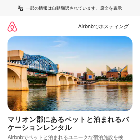
コ
一部の情報は自動翻訳されています。
原文を表示
ン
テ
ン
Airbnbでホスティング
ツ
に
ス
キ
ッ
プ
マリオン郡にあるペットと泊まれるバ
ケーションレンタル
Airbnbでペットと泊まれるユニークな宿泊施設を検