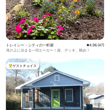
トレイシー・シティの一軒家
レビュー47件
4.96 (47)
滝の上に泊まる—13エーカー！崖、デッキ、眺め！
ゲストチョイス
大好評のゲストチョイスです。