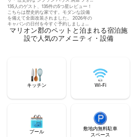
ビンと隣接する牧
ールデーツ
135人のゲスト、135件の5つ星レビュー！
えません。宿泊施
こちらは歴史的な家です。モダンな設備
小川があります。
を備えて全面改装されました。 2026年の
ジーとTuft & N
キャバンの日付を今すぐ予約しましょ
的なアメニティをご
マリオン郡のペットと泊まれる宿泊施
う！ 最高の宿泊施設をお探しですか？見
FiとDVDプレー
つかりました！ レビューをご覧くださ
設で人気のアメニティ・設備
い！ゲストはギプソンハウスが大好きで
す！ プライベートな家と物件です！洞窟
は4 10分で行けます。 1930年頃に建てら
れた、美しく整えられたGipson House。
チャタヌーガとナッシュビルの間に位置
する風光明媚なペルハム・バレーにあ
り、この地域には世界レベルのハイキン
グコースがあり、スワニーにも近いで
キッチン
Wi-Fi
す。 評価の高いスーパーホスト、ゲスト
のお気に入り
敷地内無料駐⁠車
プール
ス⁠ペ⁠ー⁠ス