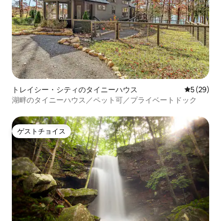
トレイシー・シティのタイニーハウス
レビュー2
5 (29)
湖畔のタイニーハウス／ペット可／プライベートドック
ゲストチョイス
ゲストチョイス