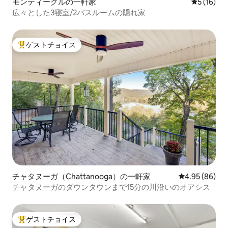
モンティーグルの一軒家
レビュー1
5 (16)
広々とした3寝室/2バスルームの隠れ家
ゲストチョイス
大好評のゲストチョイスです。
チャタヌーガ（Chattanooga）の一軒家
レビュー86件
4.95 (86)
チャタヌーガのダウンタウンまで15分の川沿いのオアシス
ゲストチョイス
大好評のゲストチョイスです。