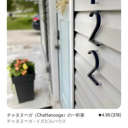
チャタヌーガ（Chattanooga）の一軒家
レビュー378件
4.95 (378)
チャタヌーガ - イズビルハウス