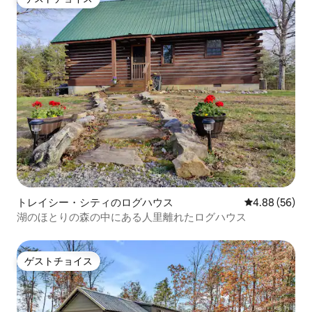
ゲストチョイス
トレイシー・シティのログハウス
レビュー56件
4.88 (56)
湖のほとりの森の中にある人里離れたログハウス
ゲストチョイス
ゲストチョイス