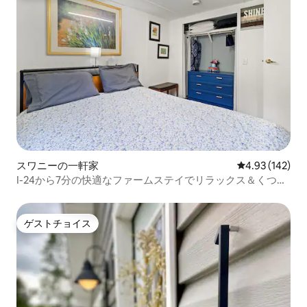
スワニーの一軒家
レビュー142件
4.93 (142)
I-24から7分の快適なファームステイでリラックス＆くつろ
ぎましょう
ゲストチョイス
ゲストチョイス