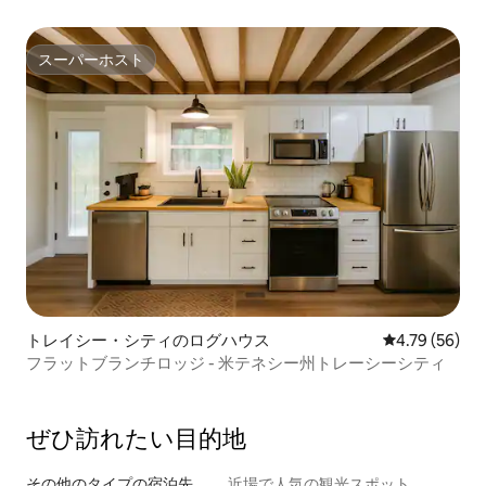
ログハウス
スーパーホスト
スーパーホスト
トレイシー・シティのログハウス
レビュー56件
4.79 (56)
フラットブランチロッジ - 米テネシー州トレーシーシティ
ぜひ訪⁠れ⁠た⁠い目⁠的⁠地
その他のタ⁠イ⁠プ⁠の宿⁠泊⁠先
近場で人気の観光スポット