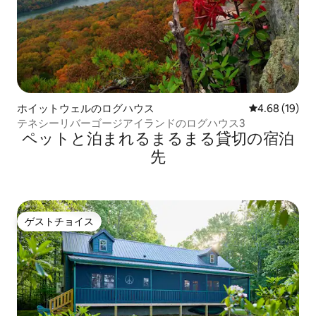
ホイットウェルのログハウス
レビュー19件
4.68 (19)
テネシーリバーゴージアイランドのログハウス3
ペットと泊まれるまるまる貸切の宿泊
先
ゲストチョイス
ゲストチョイス