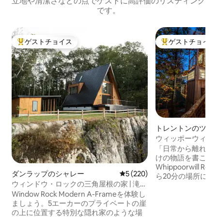
立地や清潔さなどの点でゲストに高評価のリスティング
です。
ゲストチョイス
ゲストチョイス
大好評のゲストチョイスです。
大好評のゲストチ
トレントンのツリ
ウィッポーウィル
ハウス
「日常から離れて
けの物語を書こう」
Whippoorwill 
ダンラップのシャレー
レビュー220件、5つ星中5つ
5 (220)
ら20分の場所に
ウィンドウ・ロックの三角屋根の家 | 滝見
族向けの本物のツ
え、ジャグジー、上位1%
Window Rock Modern A-Frameを体験し
穏やかな隠れ家に
ましょう。5エーカーのプライベートの崖
景色、日の出を眺
の上に位置する特別な隠れ家のような場
炉、ゆっくりとし