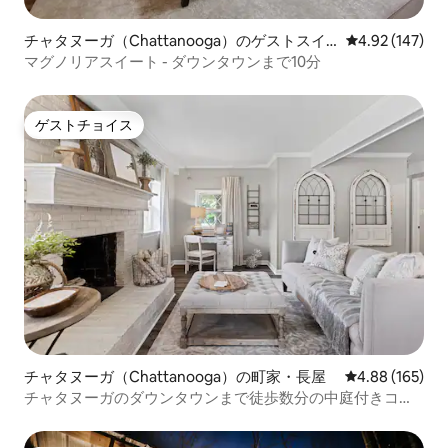
チャタヌーガ（Chattanooga）のゲストスイ
レビュー147件
4.92 (147)
ート
マグノリアスイート - ダウンタウンまで10分
ゲストチョイス
ゲストチョイス
チャタヌーガ（Chattanooga）の町家・長屋
レビュー165件
4.88 (165)
チャタヌーガのダウンタウンまで徒歩数分の中庭付きコテ
ージ