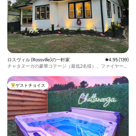
ロスヴィル (Rossville)の一軒家
レビュー139件
4.95 (139)
チャタヌーガの豪華コテージ（最低2名様）、ファイヤーピ
ット／薪
ゲストチョイス
大好評のゲストチョイスです。