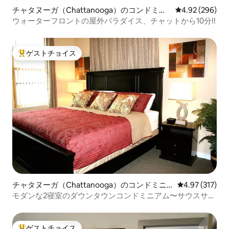
チャタヌーガ（Chattanooga）のコンドミニ
レビュー296件
4.92 (296)
アム
ウォーターフロントの屋外パラダイス、チャットから10分!!
ゲストチョイス
大好評のゲストチョイスです。
チャタヌーガ（Chattanooga）のコンドミニ
レビュー317件
4.97 (317)
アム
モダンな2寝室のダウンタウンコンドミニアム〜サウスサイ
ドの中心部
ゲストチョイス