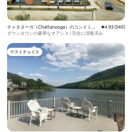
チャタヌーガ（Chattanooga）のコンドミニ
レビュー540件
4.93 (540)
アム
ダウンタウンの豪華なオアシス | 完全に消毒済み
ゲストチョイス
ゲストチョイス