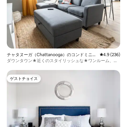
チャタヌーガ（Chattanooga）のコンドミニア
レビュー236
4.9 (236)
ム
ダウンタウン★近くのスタイリッシュな★ワンルーム、★
スマートテレビ、軽食
ゲストチョイス
ゲストチョイス