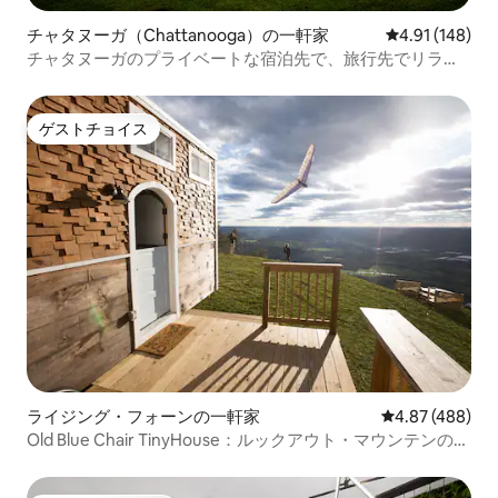
チャタヌーガ（Chattanooga）の一軒家
レビュー148件
4.91 (148)
チャタヌーガのプライベートな宿泊先で、旅行先でリラッ
クス
ゲストチョイス
ゲストチョイス
ライジング・フォーンの一軒家
レビュー488件
4.87 (488)
Old Blue Chair TinyHouse：ルックアウト・マウンテンの夕
日を眺められる