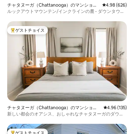
チャタヌーガ（Chattanooga）のマンショ
レビュー626件
4.98 (626)
ン・アパート
ルックアウトマウンテン/インクラインの麓 - ダウンタウン
まで7分
ゲストチョイス
大好評のゲストチョイスです。
チャタヌーガ（Chattanooga）のマンショ
レビュー135件
4.96 (135)
ン・アパート
新しい都会のオアシス、おしゃれなチャタヌーガのダウン
タウンコンドミニアム
ゲストチョイス