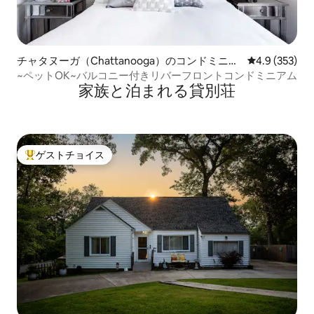
チャタヌーガ（Chattanooga）のコンドミニア
レビュー353
4.9 (353)
ム
~ペットOK~バルコニー付きリバーフロントコンドミニアム
家族と泊まれる貸別荘
ゲストチョイス
大好評のゲストチョイスです。