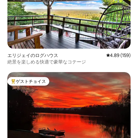
エリジェイのログハウス
レビュー159件
4.89 (159)
絶景を楽しめる快適で豪華なコテージ
ゲストチョイス
大好評のゲストチョイスです。