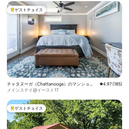
ゲストチョイス
大好評のゲストチョイスです。
チャタヌーガ（Chattanooga）のマンショ
レビュー185件
4.97 (185)
ン・アパート
メインステイ@イースト17
ゲストチョイス
大好評のゲストチョイスです。