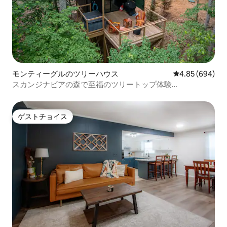
モンティーグルのツリーハウス
レビュー694件
4.85 (694)
スカンジナビアの森で至福のツリートップ体験
@Terralodge
ゲストチョイス
ゲストチョイス