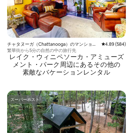
チャタヌーガ（Chattanooga）のマンショ
レビュー584件
4.89 (584)
ン・アパート
繁華街から5分の自然の中の旅行先
レイク・ウィニペソーカ・アミューズ
メント・パーク⁠周⁠辺⁠に⁠あ⁠るそ⁠の⁠他⁠の
素⁠敵⁠なバ⁠ケ⁠ー⁠シ⁠ョ⁠ン⁠レ⁠ン⁠タ⁠ル
スーパーホスト
スーパーホスト