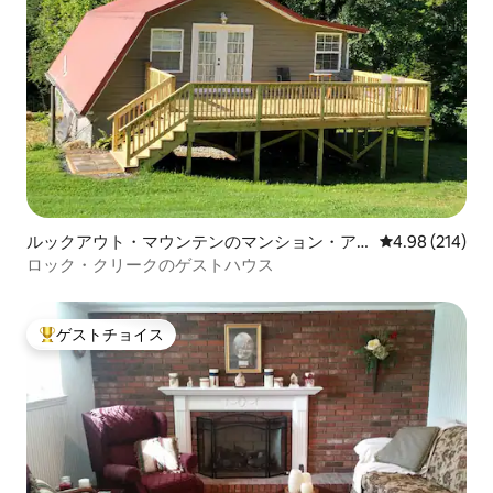
ルックアウト・マウンテンのマンション・ア
レビュー214件
4.98 (214)
パート
ロック・クリークのゲストハウス
ゲストチョイス
大好評のゲストチョイスです。