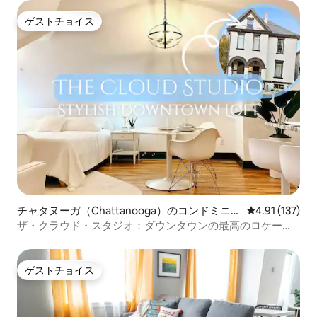
ゲストチョイス
ゲストチョイス
チャタヌーガ（Chattanooga）のコンドミニア
レビュー137
4.91 (137)
ム
ザ・クラウド・スタジオ：ダウンタウンの最高のロケーシ
ョン
ゲストチョイス
ゲストチョイス