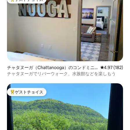
大好評のゲストチョイスです。
チャタヌーガ（Chattanooga）のコンドミニ
レビュー182件
4.97 (182)
アム
チャタヌーガでリバーウォーク、水族館などを楽しもう
ゲストチョイス
大好評のゲストチョイスです。