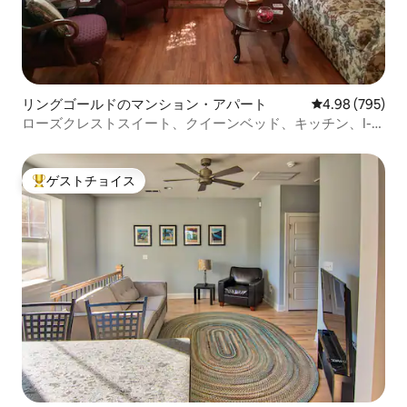
リングゴールドのマンション・アパート
レビュー795件
4.98 (795)
ローズクレストスイート、クイーンベッド、キッチン、I-
75アクセス
ゲストチョイス
大好評のゲストチョイスです。