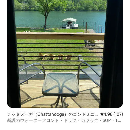
チャタヌーガ（Chattanooga）のコンドミニ
レビュー107件
4.98 (107)
アム
新設のウォーターフロント・ドック・カヤック・SUP・TN
リバーゴージュ！