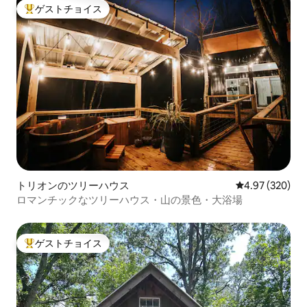
ゲストチョイス
大好評のゲストチョイスです。
トリオンのツリーハウス
レビュー320件
4.97 (320)
ロマンチックなツリーハウス・山の景色・大浴場
ゲストチョイス
大好評のゲストチョイスです。