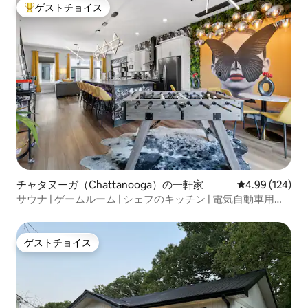
ゲストチョイス
大好評のゲストチョイスです。
チャタヌーガ（Chattanooga）の一軒家
レビュー124件
4.99 (124)
サウナ | ゲームルーム | シェフのキッチン | 電気自動車用充
電器
ゲストチョイス
ゲストチョイス