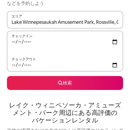
な⁠ど⁠を予⁠約⁠し⁠よ⁠う
エリア
検索結果が表示されたら、上下の矢印キーを使って移動するか、
チェックイン
チェックアウト
検索
レイク・ウィニペソーカ・アミューズ
メント・パーク⁠周⁠辺⁠に⁠あ⁠る高⁠評⁠価⁠の
バ⁠ケ⁠ー⁠シ⁠ョ⁠ン⁠レ⁠ン⁠タ⁠ル