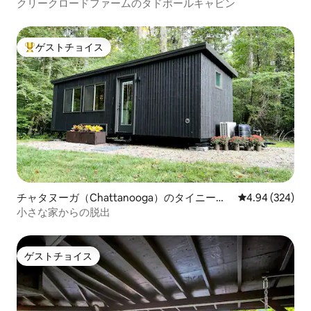
クリークロードファームのタドポールキャビン
ゲストチョイス
大好評のゲストチョイスです。
チャタヌーガ（Chattanooga）のタイニーハ
レビュー324件
4.94 (324)
ウス
小さな家からの脱出
ゲストチョイス
ゲストチョイス