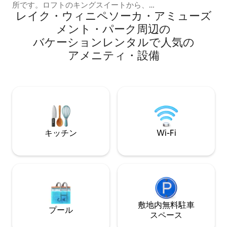
所です。ロフトのキングスイートから、
台、ホエミドリの
レイク・ウィニペソーカ・アミューズ
山のパノラマの景色を見ながら目を覚ま
の浸かり浴槽、音楽
しましょう。夕暮れどきに、全長2.1メー
ンデリアがありま
メント・パーク⁠周⁠辺⁠の
トルのアラスカ杉材製のホットタブに浸
たはキャノピース
バ⁠ケ⁠ー⁠シ⁠ョ⁠ン⁠レ⁠ン⁠タ⁠ル⁠で人⁠気⁠の
かりましょう。この地域で最も暗い空の
う。星空が見えます。 W
下、ファイヤーピットで一夜を終えまし
ア⁠メ⁠ニ⁠テ⁠ィ⁠・⁠設⁠備
Retreatでおと
ょう。Airbnbで上位1%に選ばれていま
す。 もっと写真や動画を見るには、
@windowrockmodernでフォローする
か、オンラインで検索してください。希
望の日程で予約できましたか？もうひと
つの、より広い宿泊施設「Jackson
Point」をお試しください！
キッチン
Wi-Fi
敷地内無料駐⁠車
プール
ス⁠ペ⁠ー⁠ス