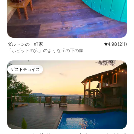
ダルトンの一軒家
レビュー211件
4.98 (211)
「ホビットの穴」のような丘の下の家
ゲストチョイス
ゲストチョイス