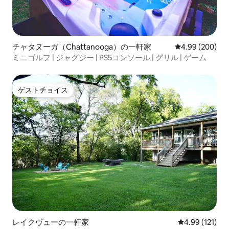
チャタヌーガ（Chattanooga）の一軒家
レビュー200件
4.99 (200)
ミニゴルフ | ジャグジー | PS5コンソール | グリル | ゲーム
ゲストチョイス
ゲストチョイス
レイクヴューの一軒家
レビュー121件
4.99 (121)