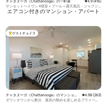
チャタヌーガ（Chattanooga）の一軒家
レビュー416
4.9 (416)
サンセットヘイヴン 4寝室 + プール + 露天風呂・ジャグジ
エアコン付きのマンション・アパート
ー + 暖炉
ゲストチョイス
大好評のゲストチョイスです。
チャタヌーガ（Chattanooga）のマンショ
レビュー263件
4.98 (263)
ン・アパート
ダウンタウンから数分、最高の眺めを楽しめるプライベー
トキングアパート