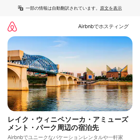
コ
一部の情報は自動翻訳されています。
原文を表示
ン
テ
ン
Airbnbでホスティング
ツ
に
ス
キ
ッ
プ
レイク・ウィニペソーカ・アミューズ
メント・パーク⁠周⁠辺⁠の宿⁠泊⁠先
Airbnbでユニークなバ⁠ケ⁠ー⁠シ⁠ョ⁠ンレ⁠ン⁠タ⁠ルや一⁠軒⁠家