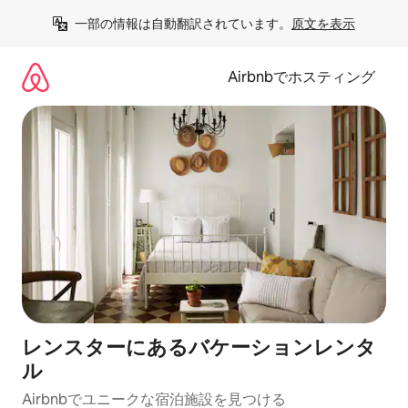
コ
一部の情報は自動翻訳されています。
原文を表示
ン
テ
ン
Airbnbでホスティング
ツ
に
ス
キ
ッ
プ
レンスターにあるバケーションレンタ
ル
Airbnbでユニークな宿泊施設を見つける