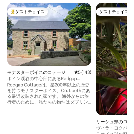
ゲストチョイス
ゲストチョイス
大好評のゲストチョイスです。
ゲストチョイス
モナスターボイスのコテージ
レビュー143件、5つ星中5
5 (143)
ボイン渓谷の中心部にあるRedgap
Cottage
Redgap Cottageは、築200年以上の歴史
を持つモナスターボイス、Co. Louthにあ
る最近改装された家です。 海外からの旅
行者のために、私たちの物件はダブリン
空港から35分、ベルファスト空港から80
分です。 *近くの観光スポット モナスタ
ーボイス・ハイ・クロス＆ラウンド・タ
リーシュ県のログ
ワー - 1.1 Km ポープスクロス、キリニア-
ヴィラ・ヨクバス
4 Km ボインの戦い-オールドブリッジ、