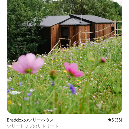
Braddoxのツリーハウス
レビュー3
5 (35)
ツリートップのリトリート