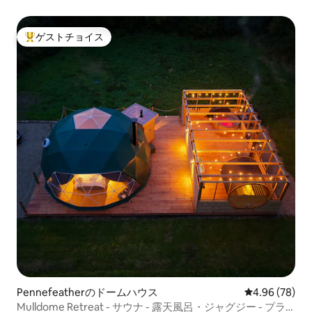
ゲストチョイス
大好評のゲストチョイスです。
Pennefeatherのドームハウス
レビュー78件
4.96 (78)
Mulldome Retreat - サウナ - 露天風呂・ジャグジー - プラ