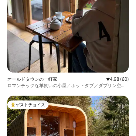
オールドタウンの一軒家
レビュー60件
4.98 (60)
ロマンチックな羊飼いの小屋／ホットタブ／ダブリン空港
／バーベキュー
ゲストチョイス
大好評のゲストチョイスです。