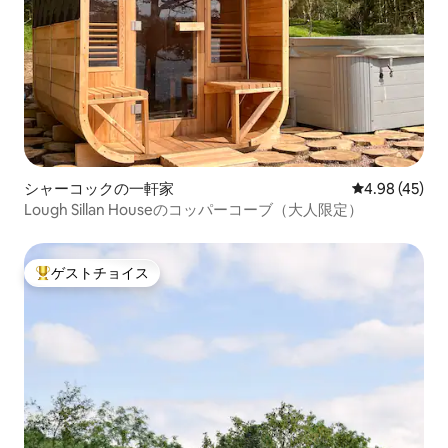
シャーコックの一軒家
レビュー45件
4.98 (45)
Lough Sillan Houseのコッパーコーブ（大人限定）
ゲストチョイス
大好評のゲストチョイスです。