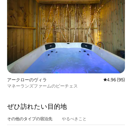
アークローのヴィラ
レビュー95件
4.96 (95)
マネーランズファームのビーチェス
ぜひ訪⁠れ⁠た⁠い目⁠的⁠地
その他のタ⁠イ⁠プ⁠の宿⁠泊⁠先
やるべきこと