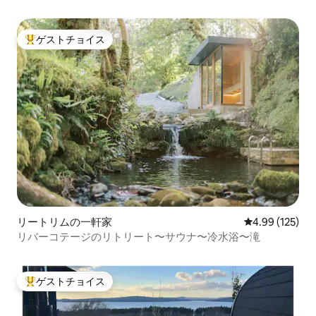
ンジプール
ゲストチョイス
大好評のゲストチョイスです。
リートリムの一軒家
レビュー125件
4.99 (125)
リバーコテージのリトリート〜サウナ〜冷水浴〜滝
ゲストチョイス
大好評のゲストチョイスです。