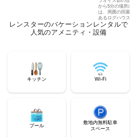
ラオイス郡の歴史
ビジターセンター- 14 Km。 ブルー・ナ・
から5分の場所に
ボイン - ニューグレンジ - ビジターセンタ
は、周囲の田園地
ー - 16 km スレイン城／アイリッシュウィ
あるログハウスの
スキー蒸留所 - 14 km ヒル・オブ・タラ
レンスターのバケーションレンタルで
ビンは、モダンな
35キロ トリム城。
の魅力を兼ね備え
人気のアメニティ・設備
ず、すべてのモダ
てなしします。広
なホットタブを備
エリア、「カマド
ル、自家製IPAビ
実したバーをお楽
ジーまたはサウナの
です。 キャビ
キッチン
Wi-Fi
敷地内無料駐⁠車
プール
ス⁠ペ⁠ー⁠ス