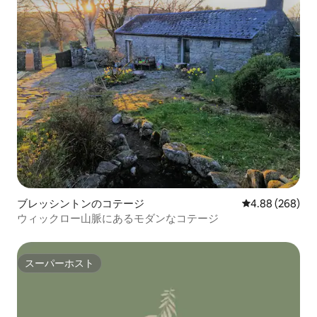
ブレッシントンのコテージ
レビュー268件
4.88 (268)
ウィックロー山脈にあるモダンなコテージ
スーパーホスト
スーパーホスト