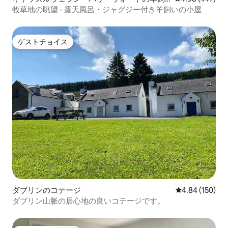
いの小屋
牧草地の眺望 - 露天風呂・ジャグジー付き羊飼いの小屋
ゲストチョイス
ゲストチョイス
ダブリンのコテージ
レビュー150件
4.84 (150)
ダブリン山脈の居心地の良いコテージです。