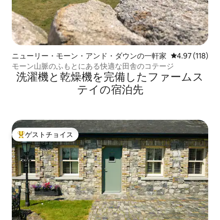
ニューリー・モーン・アンド・ダウンの一軒家
レビュー118件
4.97 (118)
モーン山脈のふもとにある快適な田舎のコテージ
洗濯機と乾燥機を完備したファームス
テイの宿泊先
ゲストチョイス
大好評のゲストチョイスです。