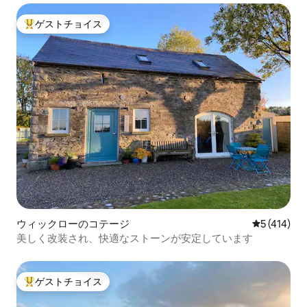
ゲストチョイス
大好評のゲストチョイスです。
ウィックローのコテージ
レビュー41
5 (414)
美しく改装され、快適なストーンが安定しています
ゲストチョイス
大好評のゲストチョイスです。