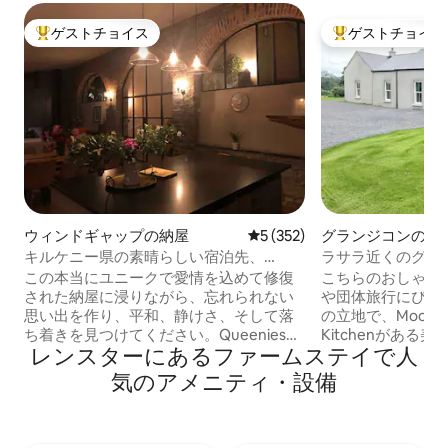
ゲストチョイス
ゲストチョイス
大好評のゲストチョイスです。
大好評のゲストチ
ウィンドギャップの納屋
レビュー352件、5つ星中5
5 (352)
グランジコンのバ
キルケニー県の素晴らしい宿泊先、
ラサラ近くのグラ
Queenies lodge
イ
この本当にユニークで愛情を込めて修復
こちらのおしゃれ
された納屋に浸りながら、忘れられない
や団体旅行にぴっ
思い出を作り、平和、静けさ、そして落
の立地で、Moores P
ち着きを見つけてください。Queenies
Kitchenがある
レンスターにあるファームステイで人
lodgeは、The Sunday Times、'23、'25に
1km、ラスサラー
よってアイルランドの宿泊先トップ100に
ア村、ホワイトウ
気のアメニティ・設備
選ばれています。 ロッジは、プライベー
センターニューブ
トな森林散策とウェルネスエリアによっ
湖、カラーレース
て強化されています。キルケニー市から
ンレースコースま