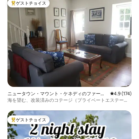
ゲストチョイス
大好評のゲストチョイスです。
ニュータウン・マウント・ケネディのファーム
レビュー174
4.9 (174)
ステイ
海を望む、改装済みのコテージ（プライベートエステート
内）
ゲストチョイス
大好評のゲストチョイスです。