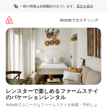
コ
一部の情報は自動翻訳されています。
原文を表示
ン
テ
ン
Airbnbでホスティング
ツ
に
ス
キ
ッ
プ
レンスターで楽しめるファームステイ
のバケーションレンタル
Airbnbでユニークなファームステイを検索・予約しよ