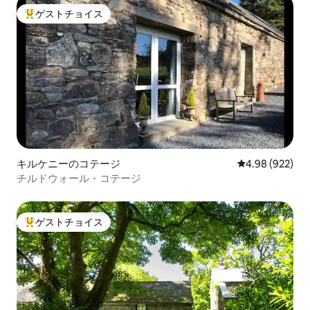
ゲストチョイス
大好評のゲストチョイスです。
キルケニーのコテージ
レビュー922件
4.98 (922)
チルドウォール・コテージ
ゲストチョイス
大好評のゲストチョイスです。