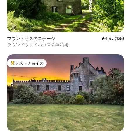
マウントラスのコテージ
レビュー125件
4.97 (125)
ラウンドウッドハウスの鍛冶場
ゲストチョイス
大好評のゲストチョイスです。