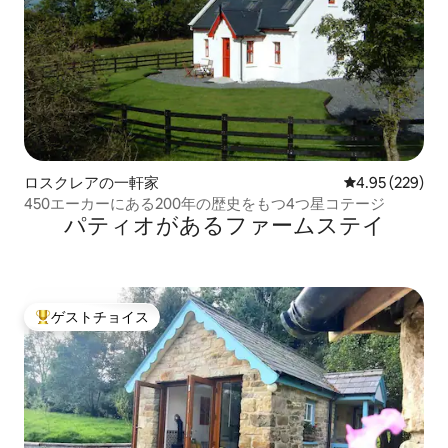
ロスクレアの一軒家
レビュー229件
4.95 (229)
450エーカーにある200年の歴史をもつ4つ星コテージ
パティオがあるファームステイ
ゲストチョイス
大好評のゲストチョイスです。