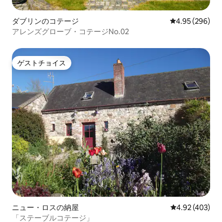
ダブリンのコテージ
レビュー296件
4.95 (296)
アレンズグローブ・コテージNo.02
ゲストチョイス
ゲストチョイス
ニュー・ロスの納屋
レビュー403件
4.92 (403)
「ステーブルコテージ」