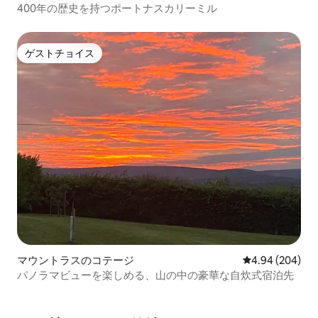
400年の歴史を持つポートナスカリーミル
ゲストチョイス
ゲストチョイス
マウントラスのコテージ
レビュー204件
4.94 (204)
パノラマビューを楽しめる、山の中の豪華な自炊式宿泊先