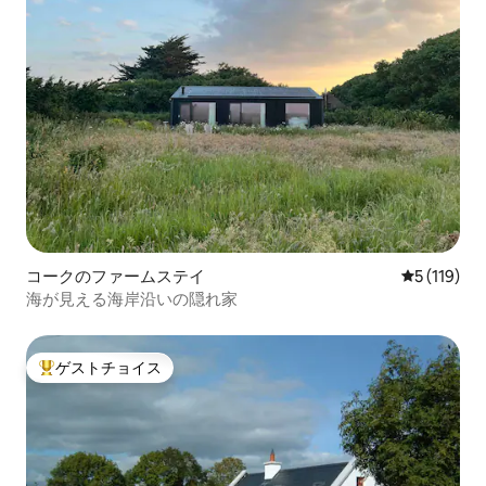
コークのファームステイ
レビュー1
5 (119)
海が見える海岸沿いの隠れ家
ゲストチョイス
大好評のゲストチョイスです。