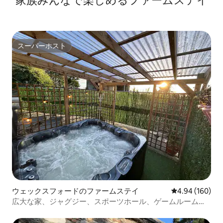
家族みんなで楽しめるファームステイ
スーパーホスト
スーパーホスト
ウェックスフォードのファームステイ
レビュー160件
4.94 (160)
広大な家、ジャグジー、スポーツホール、ゲームルーム、
バーベキュー