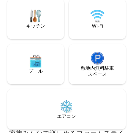
25分の、絵のように美しいウィンドギャ
クまで50分、ダブ
ップ村の近くにあります。 美しい古い石
す。 設備の整っ
とレンガがかつての栄光を取り戻し、訪
ルーム、ブーツル
れるには格別の家となっています。
ダンな快適さとス
キッチン
Wi-Fi
敷地内無料駐⁠車
プール
ス⁠ペ⁠ー⁠ス
エアコン