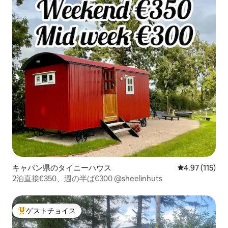
キャバン県のタイニーハウス
レビュー115
4.97 (115)
2泊直接€350、週の半ば€300 @sheelinhuts
ゲストチョイス
大好評のゲストチョイスです。