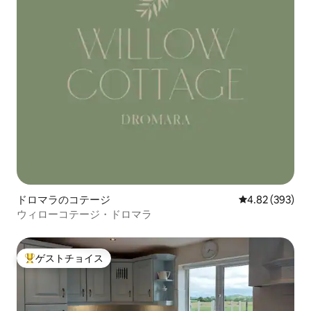
ドロマラのコテージ
レビュー393件
4.82 (393)
ウィローコテージ・ドロマラ
ゲストチョイス
大好評のゲストチョイスです。