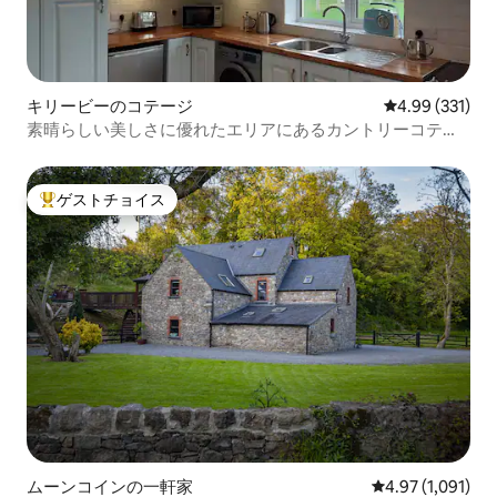
キリービーのコテージ
レビュー331件
4.99 (331)
素晴らしい美しさに優れたエリアにあるカントリーコテー
ジ
ゲストチョイス
大好評のゲストチョイスです。
ムーンコインの一軒家
レビュー1,091
4.97 (1,091)