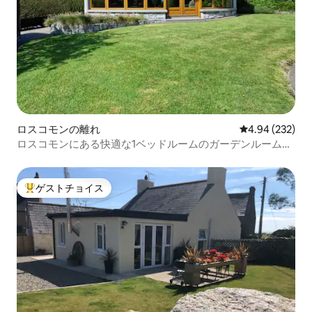
ロスコモンの離れ
レビュー232件
4.94 (232)
ロスコモンにある快適な1ベッドルームのガーデンルームを
貸し出し中
ゲストチョイス
大好評のゲストチョイスです。