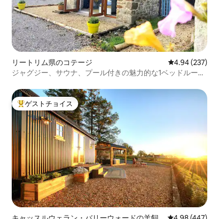
リートリム県のコテージ
レビュー237件
4.94 (237)
ジャグジー、サウナ、プール付きの魅力的な1ベッドルーム
のコテージ
ゲストチョイス
大好評のゲストチョイスです。
キャッスルウェラン・バリーウォードの羊飼
レビュー447件
4.98 (447)