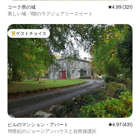
コーク県の城
レビュー321件
4.99 (321)
美しい城 - 1階のラグジュアリースイート
ゲストチョイス
大好評のゲストチョイスです。
ビルのマンション・アパート
レビュー431件
4.97 (431)
19世紀のジョージアンハウスと自然保護区