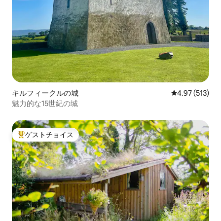
キルフィークルの城
レビュー513件
4.97 (513)
魅力的な15世紀の城
ゲストチョイス
大好評のゲストチョイスです。