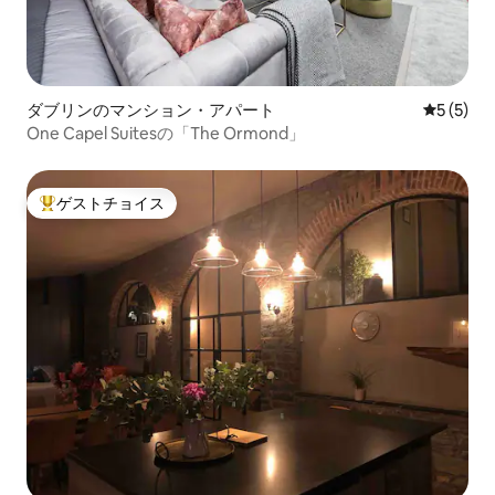
ダブリンのマンション・アパート
レビュー
5 (5)
One Capel Suitesの「The Ormond」
ゲストチョイス
大好評のゲストチョイスです。