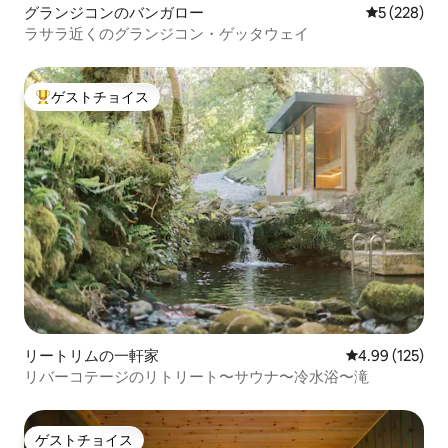
グランジコンのバンガロー
レビュー22
5 (228)
ラサラ近くのグランジコン・ゲッタウェイ
ゲストチョイス
大好評のゲストチョイスです。
リートリムの一軒家
レビュー125件
4.99 (125)
リバーコテージのリトリート〜サウナ〜冷水浴〜滝
ゲストチョイス