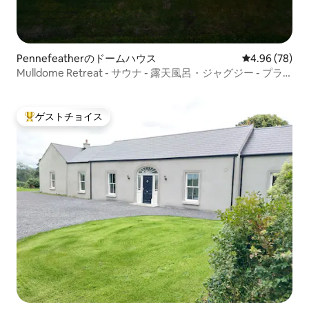
Pennefeatherのドームハウス
レビュー78件
4.96 (78)
Mulldome Retreat - サウナ - 露天風呂・ジャグジー - プラ
ンジプール
ゲストチョイス
大好評のゲストチョイスです。