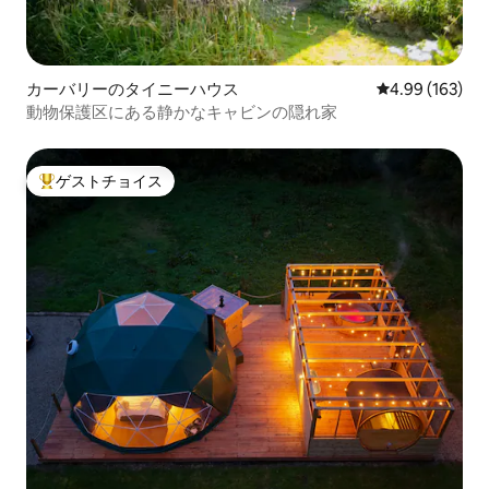
カーバリーのタイニーハウス
レビュー163件
4.99 (163)
動物保護区にある静かなキャビンの隠れ家
ゲストチョイス
大好評のゲストチョイスです。