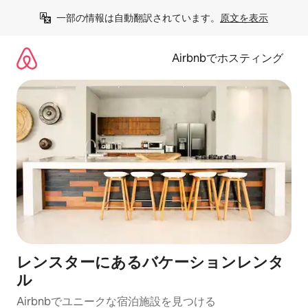
コ
一部の情報は自動翻訳されています。
原文を表示
ン
テ
ン
Airbnbでホスティング
ツ
に
ス
キ
ッ
プ
レンスターにあるバケーションレンタ
ル
Airbnbでユニークな宿泊施設を見つける