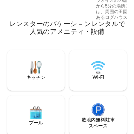
ラオイス郡の歴史
ビジターセンター- 14 Km。 ブルー・ナ・
から5分の場所に
ボイン - ニューグレンジ - ビジターセンタ
は、周囲の田園地
ー - 16 km スレイン城／アイリッシュウィ
あるログハウスの
スキー蒸留所 - 14 km ヒル・オブ・タラ
レンスターのバケーションレンタルで
ビンは、モダンな
35キロ トリム城。
の魅力を兼ね備え
人気のアメニティ・設備
ず、すべてのモダ
てなしします。広
なホットタブを備
エリア、「カマド
ル、自家製IPAビ
実したバーをお楽
ジーまたはサウナの
です。 キャビ
キッチン
Wi-Fi
敷地内無料駐⁠車
プール
ス⁠ペ⁠ー⁠ス