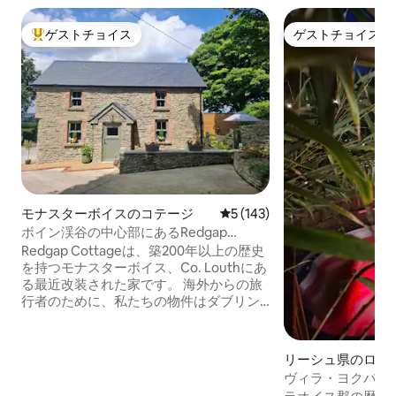
ゲストチョイス
ゲストチョイス
大好評のゲストチョイスです。
ゲストチョイス
モナスターボイスのコテージ
レビュー143件、5つ星中5
5 (143)
ボイン渓谷の中心部にあるRedgap
Cottage
Redgap Cottageは、築200年以上の歴史
を持つモナスターボイス、Co. Louthにあ
る最近改装された家です。 海外からの旅
行者のために、私たちの物件はダブリン
空港から35分、ベルファスト空港から80
分です。 *近くの観光スポット モナスタ
ーボイス・ハイ・クロス＆ラウンド・タ
リーシュ県のログ
ワー - 1.1 Km ポープスクロス、キリニア-
ヴィラ・ヨクバス
4 Km ボインの戦い-オールドブリッジ、