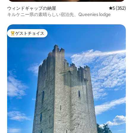
ウィンドギャップの納屋
レビュー35
5 (352)
キルケニー県の素晴らしい宿泊先、Queenies lodge
ゲストチョイス
大好評のゲストチョイスです。