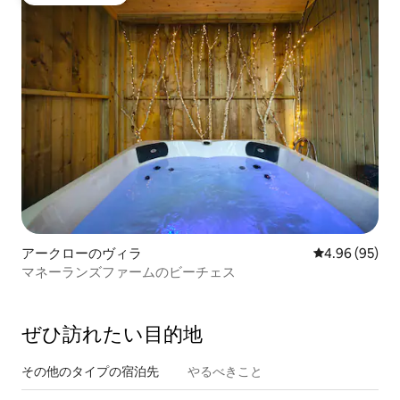
ゲストチョイス
アークローのヴィラ
レビュー95件
4.96 (95)
マネーランズファームのビーチェス
ぜひ訪⁠れ⁠た⁠い目⁠的⁠地
その他のタ⁠イ⁠プ⁠の宿⁠泊⁠先
やるべきこと