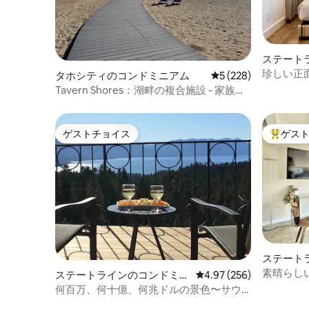
ステート
アム
珍しい正面
タホシティのコンドミニアム
レビュー228件、5
5 (228)
で徒歩
Tavern Shores：湖畔の複合施設 - 家族に
人気
ゲストチョイス
ゲス
ゲストチョイス
大好評の
ステート
アム
素晴らし
ステートラインのコンドミニ
レビュー256件、5つ星
4.97 (256)
イクタホ
アム
何百万、何十億、何兆ドルの景色〜サウ
スレイクタホ