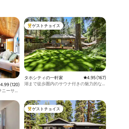
ゲストチョイス
大好評のゲストチョイスです。
タホシティの一軒家
レビュー167件、5つ星
4.95 (167)
湖まで徒歩圏内のサウナ付きの魅力的な
レビュー120件、5つ星中4.99つ星の平均評価
4.99 (120)
サニーサイドのログハウス
サニーサイ
ゲストチョイス
大好評のゲストチョイスです。