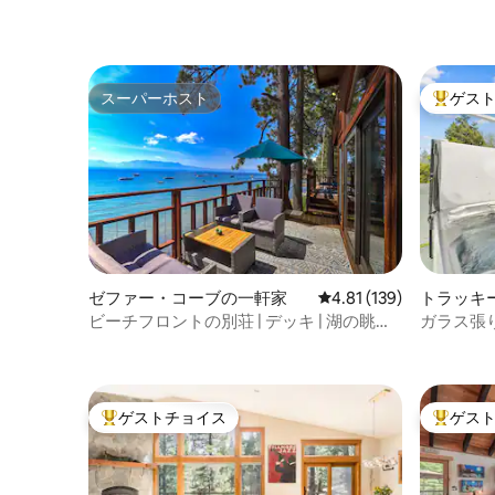
スーパーホスト
ゲス
スーパーホスト
大好評の
ゼファー・コーブの一軒家
レビュー139件、5つ星
4.81 (139)
トラッキ
ビーチフロントの別荘 | デッキ | 湖の眺望 |
ガラス張
10名様用
ジム
ゲストチョイス
ゲス
大好評のゲストチョイスです。
大好評の