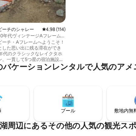
さい！
ビーチのシャレー
レビュー114件、5つ星中4.98つ星の平均評価
4.98 (114)
60年代ヴィンテージAフレームハ
を過ごそう
ビーチ・Aフレームへようこそ！
とした思い出に残る滞在ができ
60年代のクラシックなレイクタホ
ン。一貫して5つ星の宿泊施設！
⁠ケ⁠ー⁠シ⁠ョ⁠ン⁠レ⁠ン⁠タ⁠ル⁠で人⁠気⁠のア⁠メ⁠
ーリゾートに近いです！ ✨大人
お子様4名様まで宿泊可能です フ
ム✨ 2室 ✨壁一面の窓と、山頂
楽しめるデッキ ✨ガス暖炉2台
ン操作） ✨ 設備の整ったキッチ
高速Wi-Fi （600 Mbps ） ✨キ
ントを得た子供用ロフト ✨ 洗
i
プール
敷地内無料駐
燥機 ✨静かなエリア/森の裏側
⁠周⁠辺⁠に⁠あ⁠るそ⁠の⁠他⁠の人⁠気⁠の観⁠光⁠ス⁠ポ