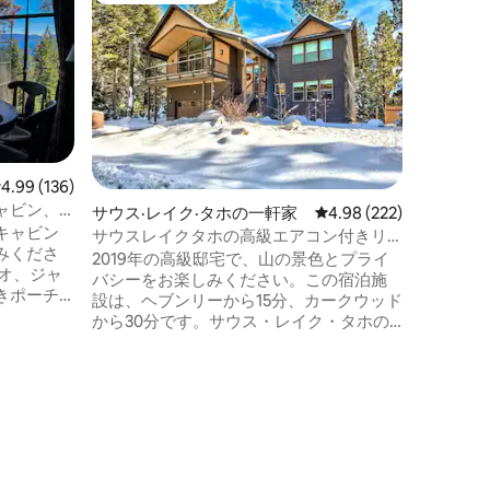
ス
湖畔の夏
ン！
ゴーメキ
キ、舗装
たゴージ
ン。 ガス暖炉、ミニバー、サラウンドサ
ウンド、
ャビンを
階にクイ
し式ソフ
レビュー136件、5つ星中4.99つ星の平均評価
4.99 (136)
ツインベッド
ャビン、
サウス·レイク·タホの一軒家
レビュー222件、5つ星
4.98 (222)
をご希望
キャビン
い。 ペ
サウスレイクタホの高級エアコン付きリ
みくださ
なります
トリート
2019年の高級邸宅で、山の景色とプライ
ーチェッ
バシーをお楽しみください。この宿泊施
きポーチ
はできま
設は、ヘブンリーから15分、カークウッド
いただけ
から30分です。サウス・レイク・タホの
平方フィー
ダウンタウンからは15分です。ビリヤード
れていませ
台とジャグジーを備えたこの新しく改装
された宿泊施設では、細部にまでこだわ
ャビンの
っています。開放的なリビングスペース
たちがそ
で楽しめるように設計されています。シ
にしてい
ェフ仕様のキッチンには、ガスコンロ、
amで
ダブルオーブン、8名様用のアイランドシ
付けしてくだ
ートが備わっています。2階のリビングス