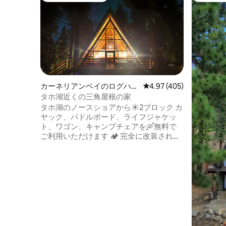
カーネリアンベイのログハウ
レビュー405件、5つ星
4.97 (405)
ス
タホ湖近くの三角屋根の家
タホ湖のノースショアから☀️2ブロック カ
ヤック、パドルボード、ライフジャケッ
ト、ワゴン、キャンプチェアを🛶無料で
ご利用いただけます 🏕 完全に改装された
3ベッドルームのミッドセンチュリーAフ
レーム Wolf Range + プレミアム家電 + 充
実したスパイスを備えた🍳グルメキッチ
ン 屋外での食事とリラクゼーションのた
めの🌲プライベートデッキと裏庭 涼しい
タホの夜のための暖炉付きの居心地の🔥
良いリビングエリア パリセーズ・タホ、
アルパイン・メドウズ、ノーススターま
で🎿11マイル 忘れられないタホの夏の休