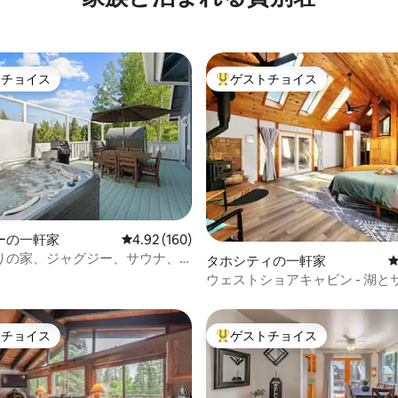
トチョイス
ゲストチョイス
ゲストチョイスです。
大好評のゲストチョイスです。
中4.81つ星の平均評価
ーの一軒家
レビュー160件、5つ星中4.92つ星の平均評価
4.92 (160)
りの家、ジャグジー、サウナ、
タホシティの一軒家
ウェストショアキャビン - 湖と
ドまで徒歩！
トチョイス
ゲストチョイス
ゲストチョイスです。
大好評のゲストチョイスです。