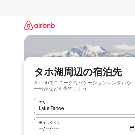
コ
ン
テ
ン
ツ
に
ス
キ
ッ
プ
タホ湖⁠周⁠辺⁠の宿⁠泊⁠先
Airbnbでユニークなバ⁠ケ⁠ー⁠シ⁠ョ⁠ンレ⁠ン⁠タ⁠ルや
一⁠軒⁠家な⁠ど⁠を予⁠約⁠し⁠よ⁠う
エリア
検索結果が表示されたら、上下の矢印キーを使っ
チェックイン