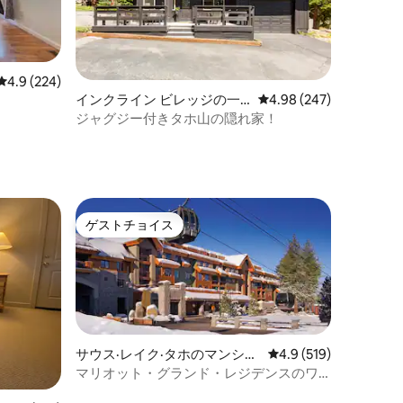
レビュー224件、5つ星中4.9つ星の平均評価
4.9 (224)
インクライン ビレッジの一
レビュー247件、5つ星
4.98 (247)
軒家
ジャグジー付きタホ山の隠れ家！
ト
ゲストチョイス
ゲストチョイス
サウス·レイク·タホのマンショ
レビュー519件、5つ
4.9 (519)
ン・アパート
マリオット・グランド・レジデンスのワ
ンルーム