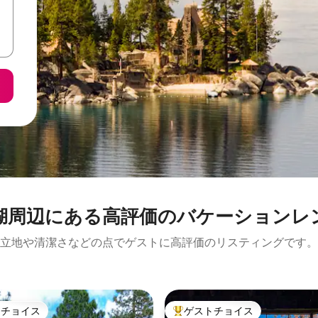
周⁠辺⁠に⁠あ⁠る高⁠評⁠価⁠のバ⁠ケ⁠ー⁠シ⁠ョ⁠ン⁠レ⁠
立地や清潔さなどの点でゲストに高評価のリスティングです。
トチョイス
ゲストチョイス
ゲストチョイスです。
大好評のゲストチョイスです。