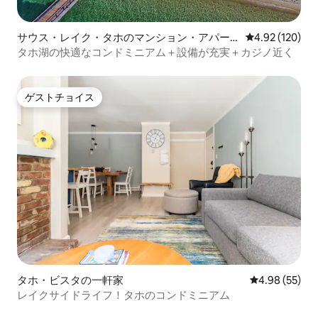
サウス・レイク・タホのマンション・アパー
レビュー120件
4.92 (120)
ト
タホ湖の快適なコンドミニアム＋設備が充実＋カジノ近く
ゲストチョイス
ゲストチョイス
タホ・ビスタの一軒家
レビュー55件
4.98 (55)
レイクサイドライフ！タホのコンドミニアム