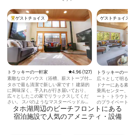
ゲストチョイス
ゲストチョイス
大好評のゲストチョイスです。
ゲストチョイス
トラッキーの一軒家
レビュー127件、5つ星中4.96
4.96 (127)
トラッキーの一軒
素敵なログハウス（浴槽、薪ストーブ付
広々として明るい
き）！
ム
タホで最も清潔で新しい家です！ 建築的
ドナーにある素晴
に興味深く、手入れが行き届いており、
乗馬センター、そ
広々としたこの家でリラックスしてくだ
ート・トラウト・
さい。 スパのようなマスターベッドルー
のプライベート・
タホ湖周⁠辺⁠のビ⁠ー⁠チ⁠フ⁠ロ⁠ン⁠ト⁠にあ⁠る
ムには、大きなバスタブ、2つの強力なシ
場、テニスコート
ャワーヘッドを備えたタイルシャワー、
えたプール3つ、
宿⁠泊⁠施⁠設⁠で人⁠気⁠のア⁠メ⁠ニ⁠テ⁠ィ・設⁠備
キングサイズベッドが備わっています。
ス、カヤック、水
クイーンベッドとカスタムバスルームを
トビーチ、ボート
備えた快適で明るいゲストルームは、完
ホ・ドナー・アソ