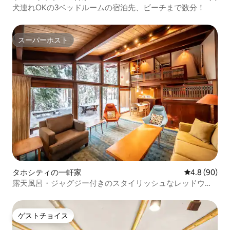
犬連れOKの3ベッドルームの宿泊先、ビーチまで数分！
スーパーホスト
スーパーホスト
タホシティの一軒家
レビュー90
4.8 (90)
露天風呂・ジャグジー付きのスタイリッシュなレッドウッ
ドの家
ゲストチョイス
ゲストチョイス