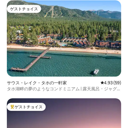
ゲストチョイス
ゲストチョイス
サウス・レイク・タホの一軒家
レビュー59件
4.93 (59)
タホ湖畔の夢のようなコンドミニアム | 露天風呂・ジャグジ
ー | 7名様まで宿泊可能
ゲストチョイス
大好評のゲストチョイスです。