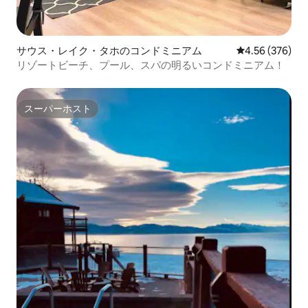
サウス・レイク・タホのコンドミニアム
レビュー376件
4.56 (376)
リゾートビーチ、プール、スパの明るいコンドミニアム！
スーパーホスト
スーパーホスト