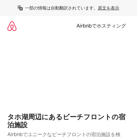
コ
一部の情報は自動翻訳されています。
原文を表示
ン
テ
ン
Airbnbでホスティング
ツ
に
ス
キ
ッ
プ
タホ湖周辺にあるビーチフロントの宿
泊施設
Airbnbでユニークなビーチフロントの宿泊施設を検