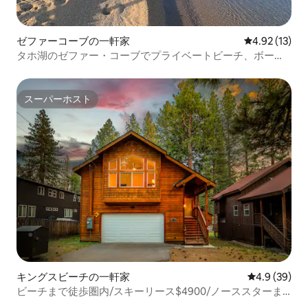
ゼファーコーブの一軒家
レビュー13件
4.92 (13)
タホ湖のゼファー・コーブでプライベートビーチ、ボー
ト、ブイ、桟橋を満喫
スーパーホスト
スーパーホスト
キングスビーチの一軒家
レビュー39
4.9 (39)
ビーチまで徒歩圏内/スキーリース$4900/ノーススターま
で10分