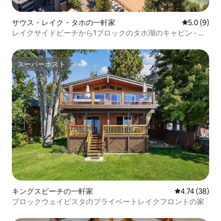
サウス・レイク・タホの一軒家
レビュー9
5.0 (9)
レイクサイドビーチから1ブロックのタホ湖のキャビン - 天
国
スーパーホスト
スーパーホスト
キングスビーチの一軒家
レビュー38件
4.74 (38)
ブロックウェイビスタのプライベートレイクフロントの家