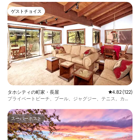
ゲストチョイス
ゲストチョイス
タホシティの町家・長屋
レビュー122件
4.82 (122)
プライベートビーチ、プール、ジャグジー、テニス。カヤ
ックをレンタル！
スーパーホスト
スーパーホスト