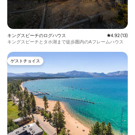
キングスビーチのログハウス
レビュー13件
4.92 (13)
キングスビーチとタホ湖まで徒歩圏内のAフレームハウス
ゲストチョイス
ゲストチョイス