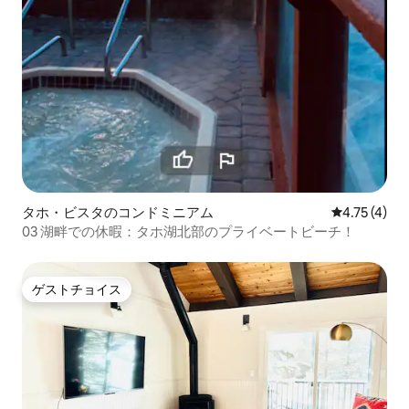
タホ・ビスタのコンドミニアム
レビュー4件
4.75 (4)
03 湖畔での休暇：タホ湖北部のプライベートビーチ！
ゲストチョイス
ゲストチョイス