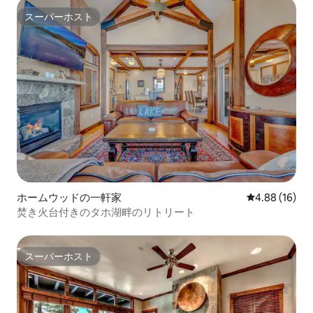
スーパーホスト
スーパーホスト
ホームウッドの一軒家
レビュー16件
4.88 (16)
焚き火台付きのタホ湖畔のリトリート
スーパーホスト
スーパーホスト