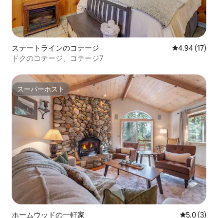
ステートラインのコテージ
レビュー17件
4.94 (17)
ドクのコテージ、コテージ7
スーパーホスト
スーパーホスト
ホームウッドの一軒家
レビュー3
5.0 (3)