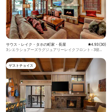
サウス・レイク・タホの町家・長屋
レビュー30件
4.93 (30)
3シエラショアーズラグジュアリーレイクフロント - 3寝
室/3バスルーム
ゲストチョイス
ゲストチョイス