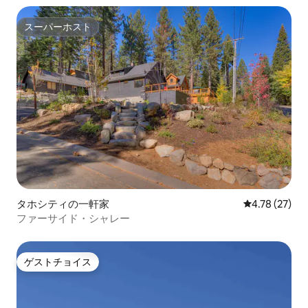
スーパーホスト
スーパーホスト
タホシティの一軒家
レビュー27件
4.78 (27)
ファーサイド・シャレー
ゲストチョイス
ゲストチョイス