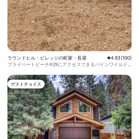
ラウンドヒル・ビレッジの町家・長屋
レビュー100件
4.93 (100)
プライベートビーチ#29にアクセスできるパインワイルド
タウンハウス
ゲストチョイス
ゲストチョイス