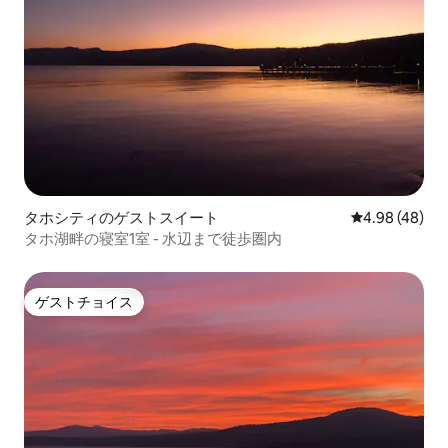
タホシティのゲストスイート
レビュー48件
4.98 (48)
タホ湖畔の寝室1室 - 水辺まで徒歩圏内
ゲストチョイス
ゲストチョイス