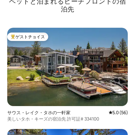
ペットと泊まれるビーチフロントの宿
泊先
ゲストチョイス
大好評のゲストチョイスです。
サウス・レイク・タホの一軒家
レビュー56
5.0 (56)
美しいタホ・キーズの宿泊先 許可証# 334100