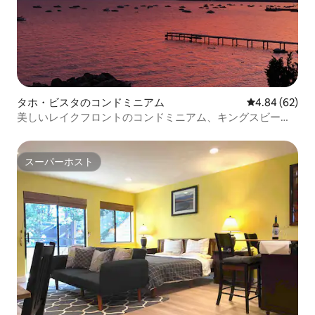
タホ・ビスタのコンドミニアム
レビュー62件
4.84 (62)
美しいレイクフロントのコンドミニアム、キングスビー
チ、レイクタホ
スーパーホスト
スーパーホスト