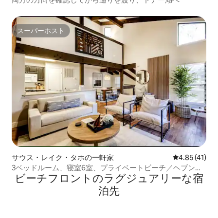
スーパーホスト
スーパーホスト
サウス・レイク・タホの一軒家
レビュー41件
4.85 (41)
3ベッドルーム、寝室6室、プライベートビーチ／ヘブンリ
ビーチフロントのラグジュアリーな宿
ースキーラークランドビレッジ
泊先