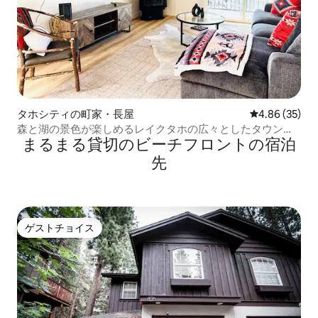
タホシティの町家・長屋
レビュー35件
4.86 (35)
森と湖の景色が楽しめるレイクタホの広々としたタウンハ
まるまる貸切のビーチフロントの宿泊
ウス
先
ゲストチョイス
ゲストチョイス