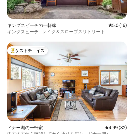
キングスビーチの一軒家
レビュー16
5.0 (16)
キングスビーチ - レイク＆スロープスリトリート
ゲストチョイス
大好評のゲストチョイスです。
ドナー湖の一軒家
レビュー82件
4.99 (82)
両方の方向を確認してから通りを渡り、ドナー湖へ