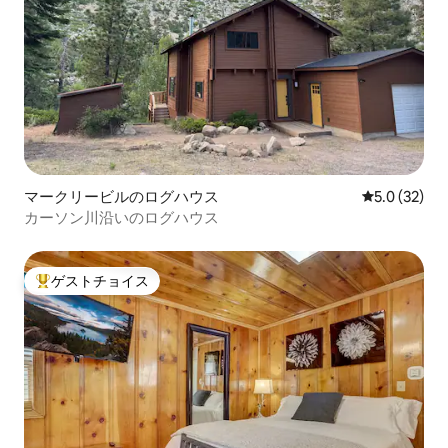
マークリービルのログハウス
レビュー32
5.0 (32)
カーソン川沿いのログハウス
ゲストチョイス
大好評のゲストチョイスです。