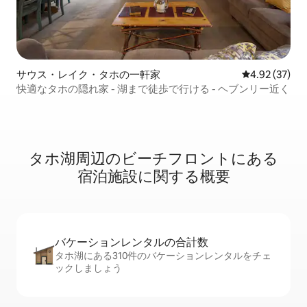
サウス・レイク・タホの一軒家
レビュー37件
4.92 (37)
快適なタホの隠れ家 - 湖まで徒歩で行ける - ヘブンリー近く
タホ湖周⁠辺⁠のビ⁠ー⁠チ⁠フ⁠ロ⁠ン⁠ト⁠にあ⁠る
宿⁠泊⁠施⁠設⁠に関⁠す⁠る概⁠要
バケーションレ⁠ン⁠タ⁠ル⁠の合⁠計⁠数
タホ湖にある310件のバケーションレンタルをチェ
ックしましょう