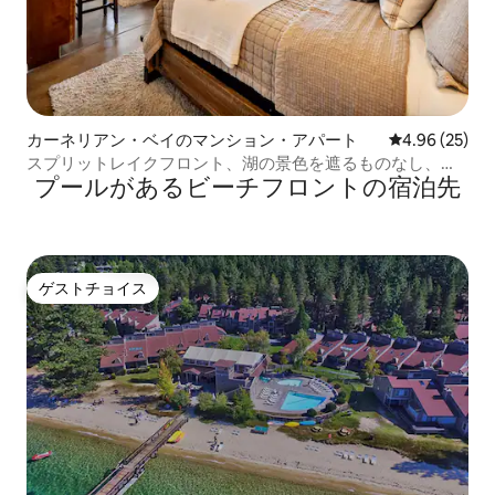
カーネリアン・ベイのマンション・アパート
レビュー25件
4.96 (25)
スプリットレイクフロント、湖の景色を遮るものなし、フ
プールがあるビーチフロントの宿泊先
ルキッチン
ゲストチョイス
ゲストチョイス