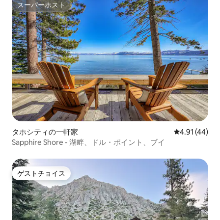
スーパーホスト
スーパーホスト
タホシティの一軒家
レビュー44件
4.91 (44)
Sapphire Shore - 湖畔、ドル・ポイント、ブイ
ゲストチョイス
ゲストチョイス