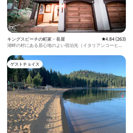
キングスビーチの町家・長屋
レビュー263件
4.84 (263)
湖畔の村にある居心地のよい宿泊先（イタリアンコーヒ
ー、炊飯器、トイレットペーパー付き）
ゲストチョイス
ゲストチョイス