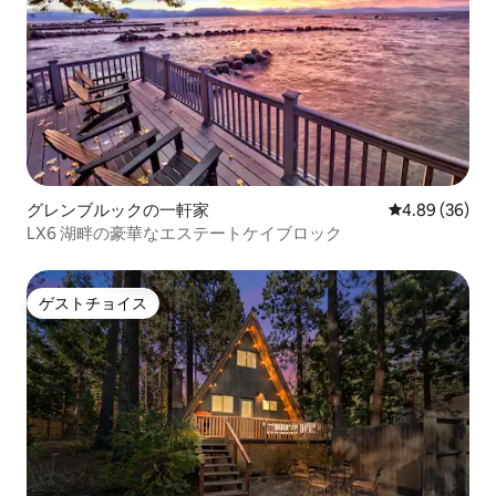
グレンブルックの一軒家
レビュー36件
4.89 (36)
LX6 湖畔の豪華なエステートケイブロック
ゲストチョイス
ゲストチョイス