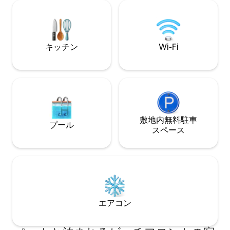
璧な隠れ家です。 充実したモダンなキッ
パ、マッサージ、
チンで、グルメなお料理を作ることがで
利用可能な温水プ
きます。 アーチ型の天井、クイーンベッ
えたフルジムがあ
ド、スマートエンターテイメントを備え
ーリゾートと湖は
たリビングルームは、アフタースキーや
す。新しく改装さ
キッチン
Wi-Fi
ムービーナイトに最適です。
脈にある完璧な隠
敷地内無料駐⁠車
プール
ス⁠ペ⁠ー⁠ス
エアコン