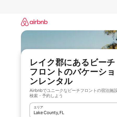
コ
ン
テ
ン
ツ
に
ス
キ
ッ
プ
レイク郡にあるビーチ
フロントのバケーショ
ンレンタル
Airbnbでユニークなビーチフロントの宿泊施
検索・予約しよう
エリア
検索結果が表示されたら、上下の矢印キーを使っ