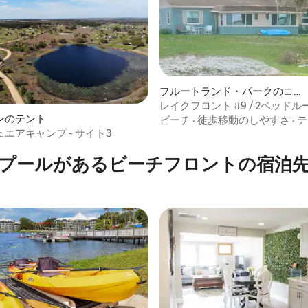
フルートランド・パークのコテ
ージ
レイクフロント #9 / 2ベッドル
ンのテント
ルームBoatlift-dock Harris Chai
ビーチ
·
徒歩移動のしやすさ
·
テ
エアキャンプ - サイト3
プールがあるビーチフロントの宿泊