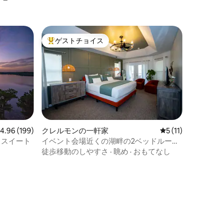
ゲストチョイス
大好評のゲストチョイスです。
レビュー199件、5つ星中4.96つ星の平均評価
4.96 (199)
クレルモンの一軒家
レビュー11件、5
5 (11)
ススイート
イベント会場近くの湖畔の2ベッドルーム
（キング2、ツイン2、クイーン1）+デッ
徒歩移動のしやすさ
·
眺め
·
おもてなし
キ