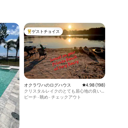
ゲストチョイス
大好評のゲストチョイスです。
オクラワハのログハウス
レビュー198件、5つ星
4.98 (198)
クリスタルレイクのとても居心地の良い
キャビン
ビーチ
·
眺め
·
チェックアウト