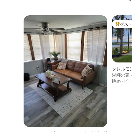
ゲス
大好評の
クレルモ
湖畔の家 
眺め
·
ビ