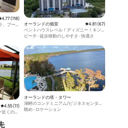
レビュー118件、5つ星中4.77つ星の平均評価
4.77 (118)
オーランドの個室
レビュー67件、5つ星
4.81 (67)
ラ、プー
可能
ペントハウスレベル！ディズニー！キン
グベッド/バスルーム付き
ビーチ
·
徒歩移動のしやすさ
·
快適さ
オーランドの塔・タワー
湖畔のコンドミニアム/ビジネスセンター/
レビュー11件、5つ星中4.55つ星の平均評価
4.55 (11)
ディズニーまで1マイル/花火
眺め
·
ロケーション
ー近くの高
先