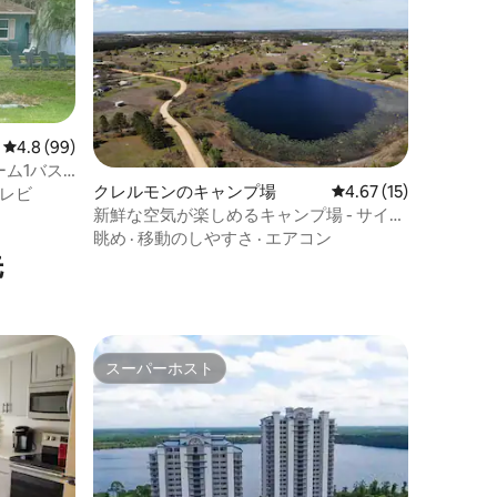
レビュー99件、5つ星中4.8つ星の平均評価
4.8 (99)
ーム1バス
クレルモンのキャンプ場
レビュー15件、5つ星
4.67 (15)
n
レビ
新鮮な空気が楽しめるキャンプ場 - サイト
1
眺め
·
移動のしやすさ
·
エアコン
先
スーパーホスト
スーパーホスト