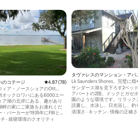
タヴァレスのマンション・アパ
ト
Lk Saunders Shores。完璧
中4.9つ星の平均評価
ハのコテージ
レビュー78件、5つ星中4.87つ星の平均評価
4.87 (78)
暇です。
サンダース湖を見下ろす2ベッ
ウィア・ノースショアのOtt
アパートの2階。ドックとガゼ
州オックロワハにある6000エー
園のような環境です。リラック
ィア湖の北岸にある、趣があり
読書し、水泳し、日光浴し、釣
湖畔の家にご家族をお連れくだ
またはワインを片手に美しいフ
清潔さ
·
キッチン
·
情報の正確さ
・バーカーが1935年にFBIと有
夕日を楽しみましょう。レスト
戦をした場所です！「エディ
ーチ
·
就寝環境のクオリティ
ョッピングまで徒歩すぐです。
トのコテージ」（ヴィンテージ
に名前が付けられた1,300の淡
）は、ザ・ビレッジから10マイ
しみください。アンティークシ
ラから14マイル、ディズニーか