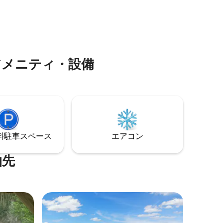
ラクショ
しめる2
ックアウト「アウトドアマンスイー
で日の出
ト」、合計3つの寝室と2つのクイーンプ
BOを通じ
毎晩素晴
ルアウトが含まれています。 さらに、ゲ
ジティブな
ーワール
ームテーブル付きのAフレーム「The Cub
。小型犬1
みください！ **防犯・監
House」が敷地内に含まれています。
ドアのみ
アメニティ・設備
⁠車ス⁠ペ⁠ー⁠ス
エアコン
泊先