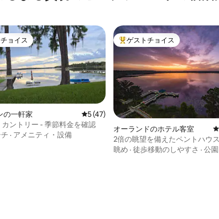
トチョイス
ゲストチョイス
ゲストチョイスです。
大好評のゲストチョイスです。
ンの一軒家
レビュー47件、5つ星中5つ星の平均評価
5 (47)
- カントリー - 季節料金を確認
オーランドのホテル客室
ーチ
·
アメニティ・設備
2倍の眺望を備えたペントハウ
眺め
·
徒歩移動のしやすさ
·
公園