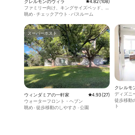
クレルモンのヴィラ
レビュー108件、5つ星
4.82 (108)
ファミリー向け、キングサイズベッド、
リゾートプール、4人宿泊可能
眺め
·
チェックアウト
·
バスルーム
スーパーホスト
スーパーホスト
クレルモ
ディズニ
ウィンダミアの一軒家
レビュー27件、5つ星中
4.93 (27)
ル、ベッ
徒歩移動
ウォーターフロント・ヘブン
ト
眺め
·
徒歩移動のしやすさ
·
公園