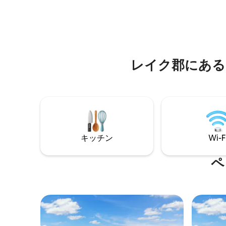
の主要アトラクションにも非常に近いで
ら70マ
す。 高級キッチン、革製ソファベッド付
ます。裏
きリビングルーム、シッティングエリア
ク、ウォ
と80インチテレビ付きマスターベッドル
ド、パド
ーム！フルサイズとツインサイズのベッ
ックスし
ド付き2つ目のベッドルーム。 ディズニー
デュプレ
レイク郡にある
＆レイクに面した2つの専用バルコニー。
立したエ
レインシャワーヘッド2つ、ウォールジェ
ット付きのMBRスパシャワー。2つ目のバ
スルームにはジャグジー付きバスタブ。
キッチン
Wi-F
ペ