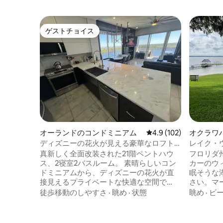
ゲストチョイス
ゲストチョイス
オーランドのコンドミニアム
レビュー102件、5つ星
4.9 (102)
オクラワ
ディズニーの花火が見える豪華なロフト
レイク・
アパート
Cottage
真新しく全面改装された21階ペントハウ
フロリダ
ス、2寝室2バスルーム。 素晴らしいコン
カーのウ
ドミニアムから、ディズニーの花火が直
眠そうな
接見えるプライベートな快適な空間で
さい。マー
す。 プール、ジム、ウォーキングドック
名な銃撃
徒歩移動のしやすさ
·
眺め
·
状態
眺め
·
ビ
などを備えた美しいリゾート。 すぐ下に
ス・オッ
スターバックスもあります！ ウォルト・
1936年
ディズニー・ワールドまで10分、その他
ル、オカ