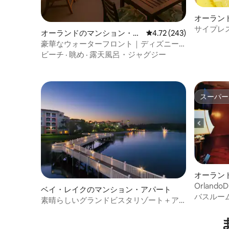
オーラン
サイプレ
オーランドのマンション・ア
レビュー243件、5つ星
4.72 (243)
ィ+ピッ
パート
豪華なウォーターフロント｜ディズニー
まで1マイル｜7人宿泊可能
ビーチ
·
眺め
·
露天風呂・ジャグジー
スーパー
スーパー
オーラン
OrlandoD
ベイ・レイクのマンション・アパート
LAKES&S
バスルー
素晴らしいグランドビスタリゾート＋ア
メニティ、1ベッドルーム