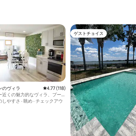
中4.82つ星の平均評価
ゲストチョイス
ゲストチョイス
ンのヴィラ
レビュー118件、5つ星中4.77つ星の平均評価
4.77 (118)
ー近くの魅力的なヴィラ、プー
4.93つ星の平均評価
ド3台、4名様まで宿泊可能
のしやすさ
·
眺め
·
チェックアウ