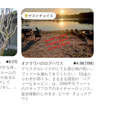
ゲストチョイス
ゲス
大好評のゲストチョイスです。
大好評
ー
レビュー11件、5つ星中5つ星の平均評価
5 (11)
オーラン
オクラワハのログハウス
レビュー198件、5つ星
4.98 (198)
に穏やかな休
2倍の眺
クリスタルレイクのとても居心地の良い
ドルームの
ウォルト
キャビン
フィドーを連れてきてください。1泊あた
ボがある公
位置する
りわずか25ドル。まるまる貸切の「ベア
スして、
イートは
リーなキャビン」は、2100平方フィート
りをし、
ィズニー
のスキップフロアのネイチャーロッジス
ロリダの
オ、シー
徒歩移動
タイルのキャビンと、天然の湧水が流れ
徒歩移動のしやすさ
·
ビーチ
·
チェックア
ランやシ
ンターテ
る砂底のクリスタル湖にあるAフレーム
ウト
レイク郡
トラン、
で、認定された野生生物の生息地です。
水湖をお楽
のエンタ
熊をテーマにしたノッティパインのキャ
ョッピン
に便利で
ビンを全面改装しました。 専用の下階ロ