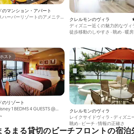
ドのマンション・アパート
スハーバーリゾートのアメニテ
中4.72つ星の平均評価
クレルモンのヴィラ
クルボールなど2寝室
ディズニー近くの魅力的なヴィ
ル、ベッド3台、4名様まで宿泊
徒歩移動のしやすさ
·
眺め
·
暖房
ホスト
ホスト
ドのリゾート
isney 1 BEDMS 4 GUESTS @
クレルモンのヴィラ
PA BY WESTGATE
ム
レイクサイドヴィラ - ディズニ
級感あふれるエレガントな空間
眺め
·
ビーチ
·
情報の正確さ
まるまる貸切のビーチフロントの宿泊