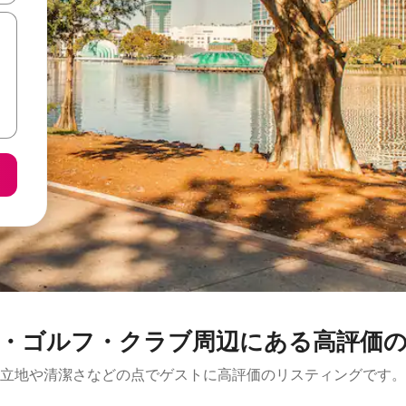
・クラブ⁠周⁠辺⁠に⁠あ⁠る高⁠評⁠価⁠のバ⁠ケ⁠
立地や清潔さなどの点でゲストに高評価のリスティングです。