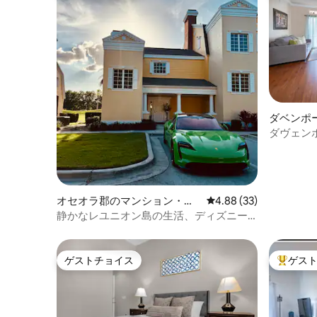
ダベンポ
アパート
ダヴェン
オセオラ郡のマンション・ア
レビュー33件、5つ星中
4.88 (33)
パート
静かなレユニオン島の生活、ディズニー
近く
ゲストチョイス
ゲス
ゲストチョイス
大好評の