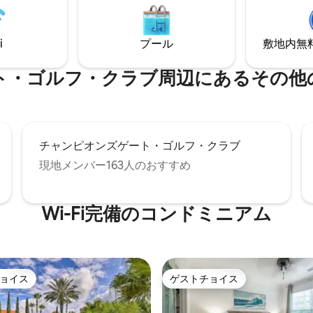
12マイル（車で約20分）とい
ーや乗り物を楽しんだりしましょ
立地です。閑静で安全、かつ清
需品は近くのパブリックスやウ
アにあります。駐車場は最大4台
トで購入できます。 ご滞在は便
i
プール
敷地内無料駐
できます。おもちゃやゲームを
いしい料理と素晴らしいエンタ
供専用のお部屋があります。思
ントをお楽しみいただけます！
を専門としています！ ❤️
フ・クラブ⁠周⁠辺⁠に⁠あ⁠るそ⁠の⁠他⁠の人⁠
チャンピオンズゲート・ゴルフ・クラブ
現地メンバー163人のおすすめ
Wi-Fi完備のコンドミニアム
ョイス
ゲストチョイス
ョイス
ゲストチョイス