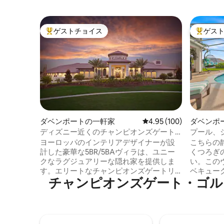
ゲストチョイス
ゲス
大好評のゲストチョイスです。
大好評の
ダベンポートの一軒家
レビュー100件、5つ星
4.95 (100)
ダベンポ
ディズニー近くのチャンピオンズゲート
プール、
にある豪華な5寝室のヴィラ
ーベキュ
ヨーロッパのインテリアデザイナーが設
こちらの
計した豪華な5BR/5BAヴィラは、ユニー
くつろぎ
クなラグジュアリーな隠れ家を提供しま
い。この
す。エリートなチャンピオンズゲートリ
ベキュー
チャンピオンズゲート・ゴルフ・クラブ⁠
ゾートに位置する私たちの美しいお家
ゲームル
は、エレガンスと快適さを兼ね備えてお
ピクニッ
り、ディズニーワールドリゾートとユニ
フェンス
バーサルスタジオからわずか数分です。
多くのア
チャンピオンズゲートでは、クラブハウ
州オーラ