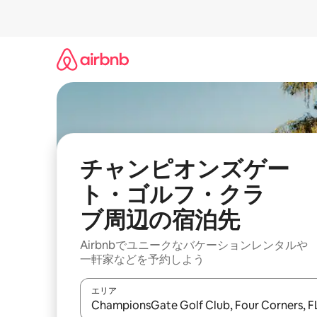
コ
ン
テ
ン
ツ
に
ス
キ
ッ
プ
チャンピオンズゲー
ト・ゴルフ・クラ
ブ⁠周⁠辺⁠の宿⁠泊⁠先
Airbnbでユニークなバ⁠ケ⁠ー⁠シ⁠ョ⁠ンレ⁠ン⁠タ⁠ルや
一⁠軒⁠家な⁠ど⁠を予⁠約⁠し⁠よ⁠う
エリア
検索結果が表示されたら、上下の矢印キーを使っ