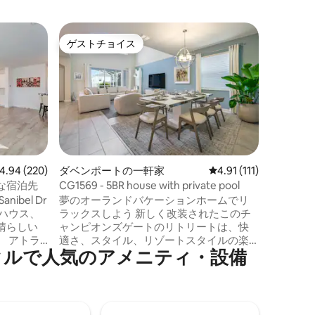
ダベンポ
ゲストチョイス
ゲス
ゲストチョイス
大好評
ロイヤル
のプール
ロイヤル
ター
ト・ディ
わずか1
ンタルは
の宿泊先
は、テー
ム5室、
プール、
ビュー220件、5つ星中4.94つ星の平均評価
4.94 (220)
ダベンポートの一軒家
レビュー111件、5つ星
4.91 (111)
アター、
な宿泊先
CG1569 - 5BR house with private pool
す！ 無
ibel Dr
夢のオーランドバケーションホームでリ
ー用のプ
ハウス、
ラックスしよう 新しく改装されたこのチ
ます。 
晴らしい
ャンピオンズゲートのリトリートは、快
クラブハ
 アトラ
適さ、スタイル、リゾートスタイルの楽
リートク
人⁠気⁠のア⁠メ⁠ニ⁠テ⁠ィ⁠・⁠設⁠備
ニーワー
しさが完璧に融合しています。広々とし
れます！
タジオ
たリビング、モダンなベッドルーム、設
ンド・アウ
備の整ったキッチンを備えたこの宿泊施
オールド
設は、リラックスと冒険の両方を求める
カーショ
ご家族やグループに最適です。すべてデ