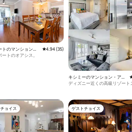
ートのマンション・
レビュー35件、5つ星中4.94つ星の平均評価
4.94 (35)
ポートのオアシス。
キシミーのマンション・アパ
ート
ディズニー近くの高級リゾート
4.88つ星の平均評価
のコンドミニアム-103
トチョイス
ゲストチョイス
ゲストチョイスです。
ゲストチョイス