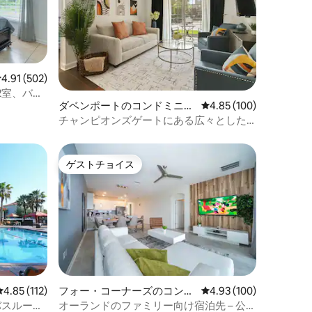
レビュー502件、5つ星中4.91つ星の平均評価
4.91 (502)
2室、バス
ダベンポートのコンドミニア
レビュー100件、5つ星
4.85 (100)
！
ム
チャンピオンズゲートにある広々とした
モダンな3寝室/2バスルームのコンドミニ
アム
ゲストチョイス
ゲストチョイス
レビュー112件、5つ星中4.85つ星の平均評価
4.85 (112)
フォー・コーナーズのコンド
レビュー100件、5つ星
4.93 (100)
ミニアム
バスルーム
オーランドのファミリー向け宿泊先 – 公園