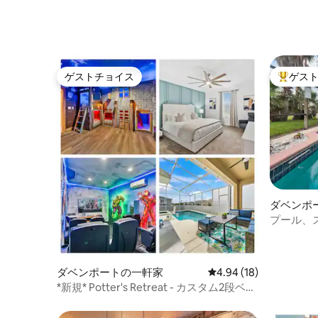
改装済みコンドミニアム
近くにあ
ゲストチョイス
ゲス
ゲストチョイス
大好評の
ダベンポ
プール、
｜ゴルフ
ダベンポートの一軒家
レビュー18件、5つ星中
4.94 (18)
*新規* Potter's Retreat - カスタム2段ベッ
ドとシアター！