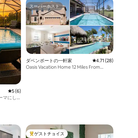
スーパーホスト
スーパーホスト
ダベンポートの一軒家
レビュー28件、5つ星
4.71 (28)
Oasis Vacation Home 12 Miles From
Disney 1405
レビュー6件、5つ星中5つ星の平均評価
5 (6)
ーマにし
ト
ー近くの宿
ゲストチョイス
大好評のゲストチョイスです。