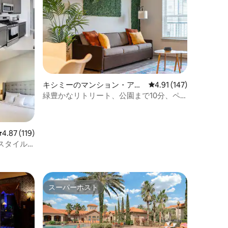
キシミーのマンション・アパ
レビュー147件、5つ星
4.91 (147)
ート
緑豊かなリトリート、公園まで10分、ペ
ットOK
レビュー119件、5つ星中4.87つ星の平均評価
4.87 (119)
スタイル
スーパーホスト
スーパーホスト