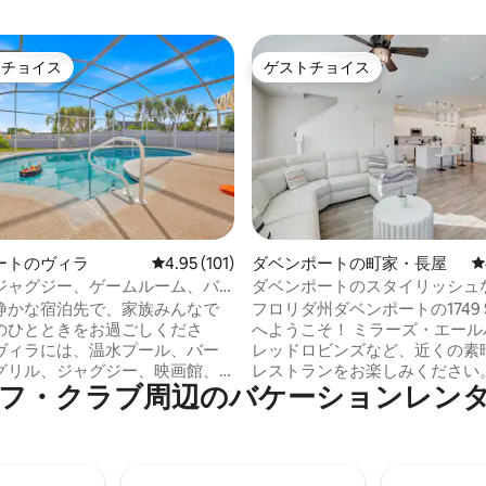
トチョイス
ゲストチョイス
ゲストチョイスです。
ゲストチョイス
中4.95つ星の平均評価
ートのヴィラ
レビュー101件、5つ星中4.95つ星の平均評価
4.95 (101)
ダベンポートの町家・長屋
レ
ジャグジー、ゲームルーム、バ
ダベンポートのスタイリッシュ
ー、映画館を備えた隠れ家
静かな宿泊先で、家族みんなで
フロリダ州ダベンポートの1749 San
のひとときをお過ごしくださ
へようこそ！ ミラーズ・エール
ヴィラには、温水プール、バー
レッドロビンズなど、近くの素
グリル、ジャグジー、映画館、
レストランをお楽しみください。
周⁠辺⁠のバ⁠ケ⁠ー⁠シ⁠ョ⁠ン⁠レ⁠ン⁠タ⁠ル⁠で
ーム、遊び場、そして家族での
クションには、ウォルトディズ
クに最適な、焚き火台を備えた
ルド（20分）、ユニバーサルス
で囲まれた広いパティオなど、
（35分）があります。 オーラ
メニティがあります。フロリダ
トレットでお買い物をしたり、
ンドにあるディズニー・テーマ
タウン・キシミーでクラシック