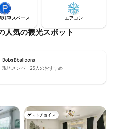
う。 必
ィズニーからわずか数分の場所にありま
ォルマー
す。 プライベートプールやパティオでリ
利で、お
ラックスし、世界クラスのテーマパーク
⁠車ス⁠ペ⁠ー⁠ス
エアコン
ーテイメ
を探索し、忘れられない思い出を作るた
めにデザインされた静かな空間に戻って
ください。
気⁠の観⁠光⁠ス⁠ポ⁠ッ⁠ト
Bobs Bballoons
現地メンバー25人のおすすめ
ゲストチョイス
ゲストチョイス