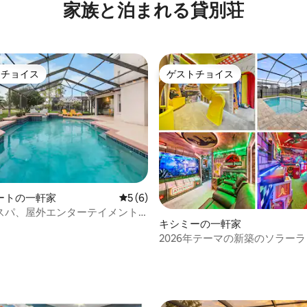
家族と泊まれる貸別荘
る素晴らしいコンドミニアム
2室 1階 - 階段なし ディズニー
トチョイス
ゲストチョイス
ゲストチョイスです。
ゲストチョイス
ートの一軒家
レビュー6件、5つ星中5つ星の平均評価
5 (6)
スパ、屋外エンターテイメント
キシミーの一軒家
の隠れ家
2026年テーマの新築のソラー
の8ベッドルーム
4.94つ星の平均評価