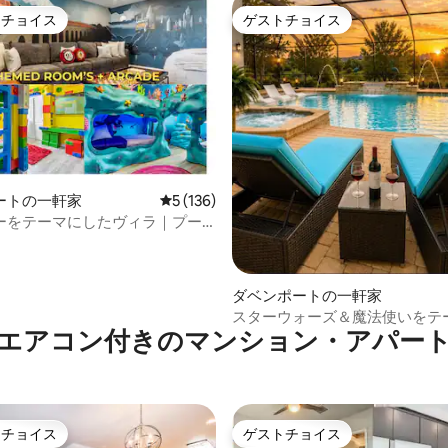
トチョイス
ゲストチョイス
ゲストチョイスです。
ゲストチョイス
つ星中5つ星の平均評価
ートの一軒家
レビュー136件、5つ星中5つ星の平均評価
5 (136)
ーをテーマにしたヴィラ｜プー
ケード｜リゾート
ダベンポートの一軒家
スターウォーズ＆魔法使いをテ
エアコン付きのマンション・アパー
たXLサイズのプール ディズニ
泊先
トチョイス
ゲストチョイス
ゲストチョイスです。
ゲストチョイス