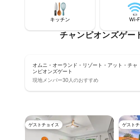
スのアメニティ・設備、プール、レージ
パークから
ーリバー、フィットネスセンター、ダイ
う便利な
ニング、ゲート付きの高級コミュニティ
潔なエリ
キッチン
Wi-F
内のセキュリティなど、さらに多くのこ
分ご用意
とをお楽しみいただけます。 リゾートの
備えた子
ウォーターパークをすべてご利用いただ
い出づくり
チャンピオンズゲート・ゴル
けるプライベートヴィラでの滞在を今す
ぐご予約ください。
オムニ・オーランド・リゾート・アット・チャ
ンピオンズゲート
現地メンバー30人のおすすめ
ゲストチョイス
ゲストチ
ゲストチョイス
ゲストチ