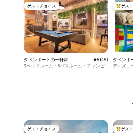
ゲストチョイス
ゲス
ゲストチョイス
大好評の
ダベンポートの一軒家
レビュー49件、5
5 (49)
ダベンポ
9ベッドルーム・5バスルーム・チャンピ
ディズニ
オンズゲート（9013ST）
ル｜アー
ゲストチョイス
ゲス
ゲストチョイス
大好評の