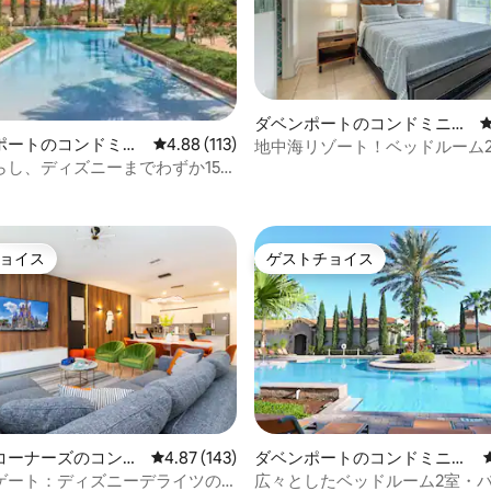
ダベンポートのコンドミニア
中4.87つ星の平均評価
ポートのコンドミニ
レビュー113件、5つ星中4.88つ星の平均評価
4.88 (113)
ム
地中海リゾート！ベッドルーム
らし、ディズニーまでわずか15
ルームあり。ディズニーに近い
ョイス
ゲストチョイス
ョイス
ゲストチョイス
中4.79つ星の平均評価
コーナーズのコンド
レビュー143件、5つ星中4.87つ星の平均評価
4.87 (143)
ダベンポートのコンドミニア
ム
ゲート：ディズニーデライツの
広々としたベッドルーム2室・