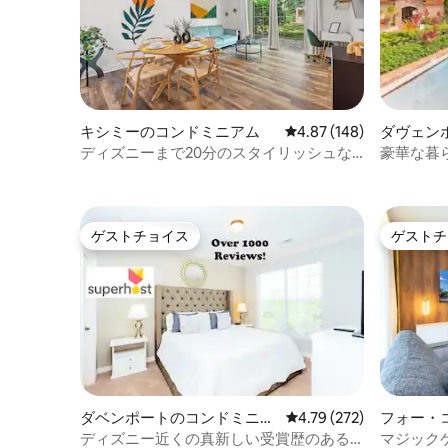
キシミーのコンドミニアム
レビュー148件、5つ星
4.87 (148)
ダヴェン
アム
ディズニーまで20分のスタイリッシュな
豪華な暮
コンドミニアム/キングベッド
分。
ゲストチョイス
ゲストチ
ゲストチョイス
ゲストチ
ダベンポートのコンドミニア
レビュー272件、5つ星
4.79 (272)
フォー・
ム
ミニアム
ディズニー近くの真新しい受賞歴のある
マジック