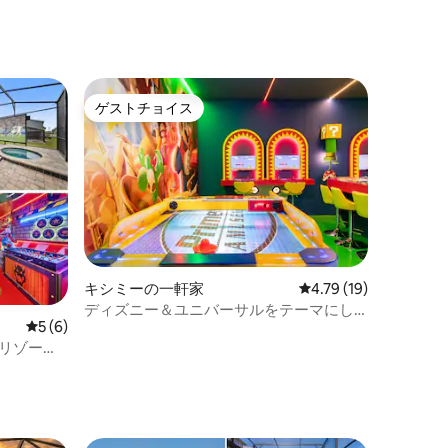
/ゴルフ
近くの3寝室
ゲストチョイス
ゲストチョイス
キシミーの一軒家
レビュー19件、5つ星
4.79 (19)
ディズニー＆ユニバーサルをテーマにし
レビュー6件、5つ星中5つ星の平均評価
5 (6)
たヴィラ・リユニオン・リゾート（4ベッ
ドルーム）
ラリゾート