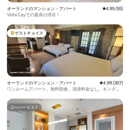
オーランドのマンション・アパート
レビュー55件
4.95 (55)
Vista Cayでの最高の滞在！
ゲストチョイス
大好評のゲストチョイスです。
オーランドのマンション・アパート
レビュー307件
4.99 (307)
ワンルームアパート。無料朝食。清掃料金なし。キングサ
イズベッド2台
スーパーホスト
スーパーホスト