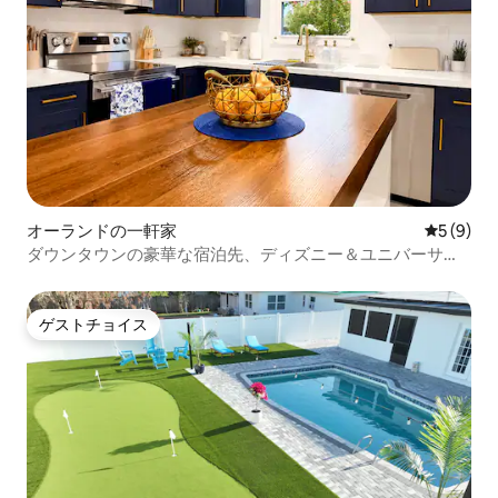
オーランドの一軒家
レビュー
5 (9)
ダウンタウンの豪華な宿泊先、ディズニー＆ユニバーサル
の近く
ゲストチョイス
ゲストチョイス