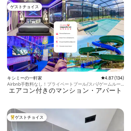
ゲストチョイス
ゲストチョイス
キシミーの一軒家
レビュー134件
4.87 (134)
Airbnb手数料なし！プライベートプール/スパ/ゲームルー
エアコン付きのマンション・アパート
ム243541！
ゲストチョイス
大好評のゲストチョイスです。