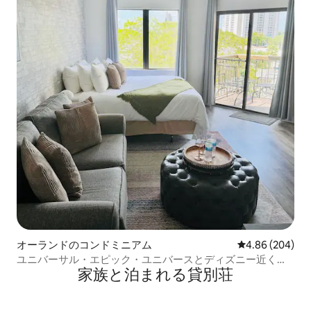
オーランドのコンドミニアム
レビュー204件
4.86 (204)
ユニバーサル・エピック・ユニバースとディズニー近くの
家族と泊まれる貸別荘
豪華なワンルーム