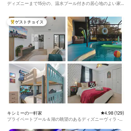
ディズニーまで15分の、温水プール付きの居心地のよい家
族向けの家
ゲストチョイス
大好評のゲストチョイスです。
キシミーの一軒家
レビュー129件
4.98 (129)
プライベートプール＆湖の眺望のあるディズニーヴィラ -
パークまで12マイル！