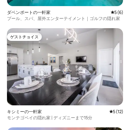
ダベンポートの一軒家
レビュー
5 (6)
プール、スパ、屋外エンターテイメント｜ゴルフの隠れ家
ゲストチョイス
ゲストチョイス
キシミーの一軒家
レビュー1
5 (12)
モンテゴベイの隠れ家 | ディズニーまで15分