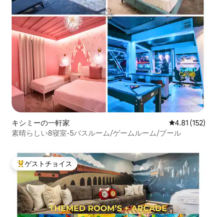
キシミーの一軒家
レビュー152
4.81 (152)
素晴らしい8寝室-5バスルーム/ゲームルーム/プール
ゲストチョイス
大好評のゲストチョイスです。