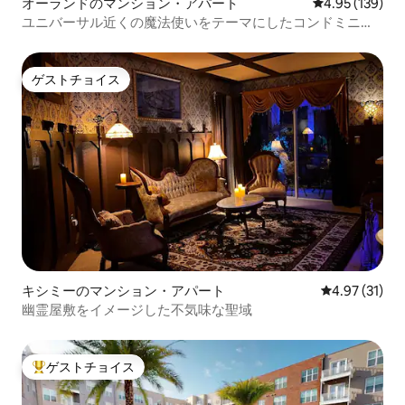
オーランドのマンション・アパート
レビュー139件
4.95 (139)
ユニバーサル近くの魔法使いをテーマにしたコンドミニア
ム
ゲストチョイス
ゲストチョイス
キシミーのマンション・アパート
レビュー31件
4.97 (31)
幽霊屋敷をイメージした不気味な聖域
ゲストチョイス
大好評のゲストチョイスです。