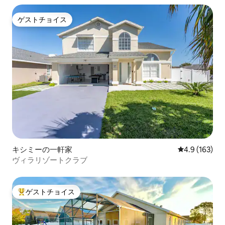
ゲストチョイス
ゲストチョイス
キシミーの一軒家
レビュー163
4.9 (163)
ヴィラリゾートクラブ
ゲストチョイス
大好評のゲストチョイスです。