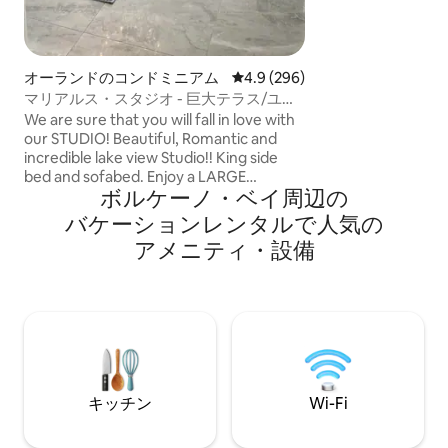
ー - 屋外ダイニング
プール 🗑️洗濯機
歓迎 🎱⛳️🏓フ
ド台、ゴルフ、卓
オーランドのコンドミニアム
レビュー296件、5つ星中4.9
4.9 (296)
マリアルス・スタジオ - 巨大テラス/ユニ
バーサルエリア。
We are sure that you will fall in love with
our STUDIO! Beautiful, Romantic and
incredible lake view Studio!! King side
bed and sofabed. Enjoy a LARGE
ボルケーノ・ベイ⁠周⁠辺⁠の
PRIVATE TERRACE. Enjoy the jacuzzi
bathtub. Our Studio is located one block
バ⁠ケ⁠ー⁠シ⁠ョ⁠ン⁠レ⁠ン⁠タ⁠ル⁠で人⁠気⁠の
from the famous International Dr. In
ア⁠メ⁠ニ⁠テ⁠ィ⁠・⁠設⁠備
Orlando City. In the center of
everything!! Universal Studio’s area FREE
PARKING. Universal Studios and Epic 8
minutes. Disney park’s 10 to 15 minutes.
Airport 15 minutes, Seaworld Park’s 8
minutes WE HAVE BEEN SUPER HOSTS
FOR 11 YEARS.
キッチン
Wi-Fi