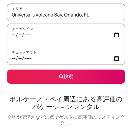
エリア
検索結果が表示されたら、上下の矢印キーを使って移動するか、
チェックイン
チェックアウト
検索
ボルケーノ・ベイ⁠周⁠辺⁠に⁠あ⁠る高⁠評⁠価⁠の
バ⁠ケ⁠ー⁠シ⁠ョ⁠ン⁠レ⁠ン⁠タ⁠ル
立地や清潔さなどの点でゲストに高評価のリスティング
です。