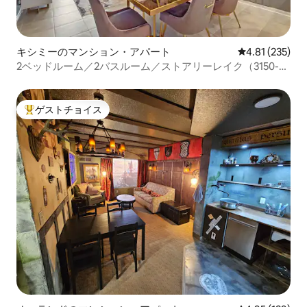
キシミーのマンション・アパート
レビュー235件
4.81 (235)
2ベッドルーム／2バスルーム／ストアリーレイク（3150-
404 P
ゲストチョイス
大好評のゲストチョイスです。