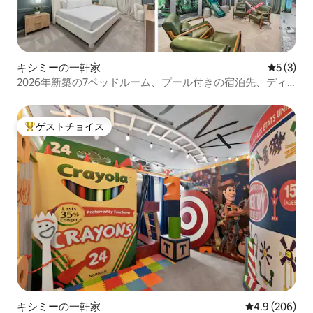
キシミーの一軒家
レビュー
5 (3)
2026年新築の7ベッドルーム、プール付きの宿泊先、ディ
ズニー近く | ソラーラリゾート
ゲストチョイス
大好評のゲストチョイスです。
キシミーの一軒家
レビュー206
4.9 (206)