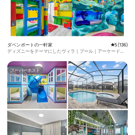
ダベンポートの一軒家
レビュー13
5 (136)
ディズニーをテーマにしたヴィラ｜プール｜アーケード｜
リゾート
スーパーホスト
スーパーホスト