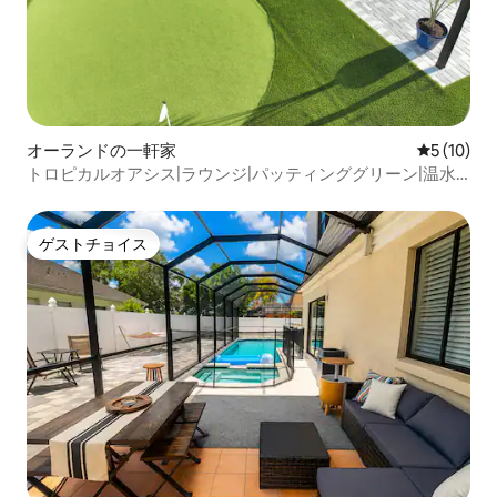
オーランドの一軒家
レビュー1
5 (10)
トロピカルオアシス|ラウンジ|パッティンググリーン|温水
プール
ゲストチョイス
ゲストチョイス