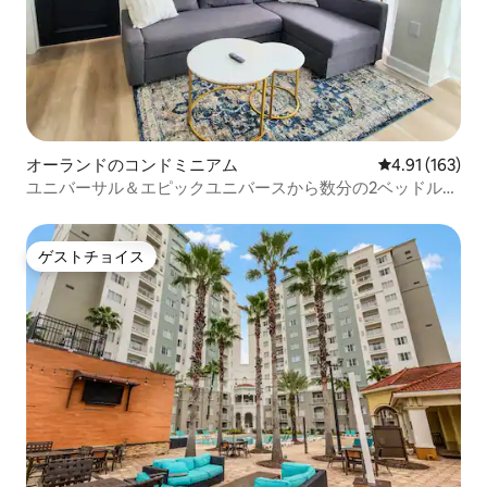
オーランドのコンドミニアム
レビュー163件
4.91 (163)
ユニバーサル＆エピックユニバースから数分の2ベッドルー
ム/2バスルームのコンドミニアム
ゲストチョイス
ゲストチョイス