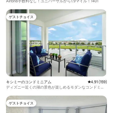
Airbnb手数料なし！ユニバーサルから1.9マイル！1401
ゲストチョイス
ゲストチョイス
キシミーのコンドミニアム
レビュー159件
4.91 (159)
ディズニー近くの湖の景色が楽しめるモダンなコンドミニ
アム3151
ゲストチョイス
ゲストチョイス