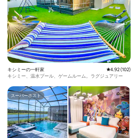
キシミーの一軒家
レビュー102件
4.92 (102)
キシミー、温水プール、ゲームルーム。ラグジュアリー
スーパーホスト
スーパーホスト