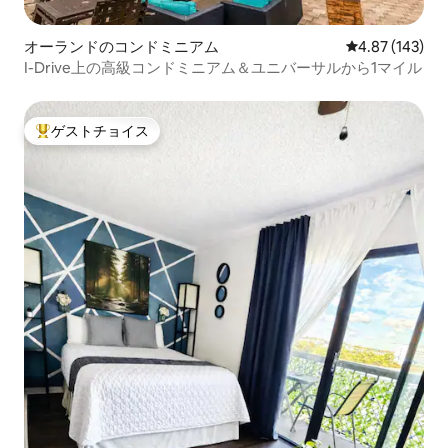
オーランドのコンドミニアム
レビュー143件
4.87 (143)
I-Drive上の高級コンドミニアム＆ユニバーサルから1マイル
ゲストチョイス
大好評のゲストチョイスです。