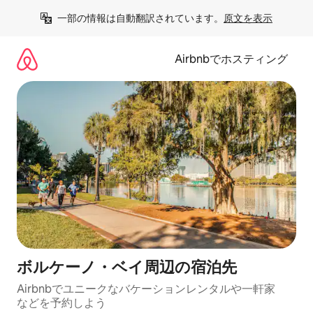
コ
一部の情報は自動翻訳されています。
原文を表示
ン
テ
ン
Airbnbでホスティング
ツ
に
ス
キ
ッ
プ
ボルケーノ・ベイ⁠周⁠辺⁠の宿⁠泊⁠先
Airbnbでユニークなバ⁠ケ⁠ー⁠シ⁠ョ⁠ンレ⁠ン⁠タ⁠ルや一⁠軒⁠家
な⁠ど⁠を予⁠約⁠し⁠よ⁠う