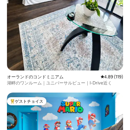
オーランドのコンドミニアム
レビュー119件
4.89 (119)
湖畔のワンルーム｜ユニバーサルビュー｜I-Drive近く
ゲストチョイス
大好評のゲストチョイスです。