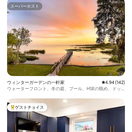
スーパーホスト
スーパーホスト
ウィンターガーデンの一軒家
レビュー142件
4.94 (142)
ウォーターフロント、冬の庭、プール、HSEの眺め、ドッ
ク、野生動物、ディズニーの近く
ゲストチョイス
大好評のゲストチョイスです。