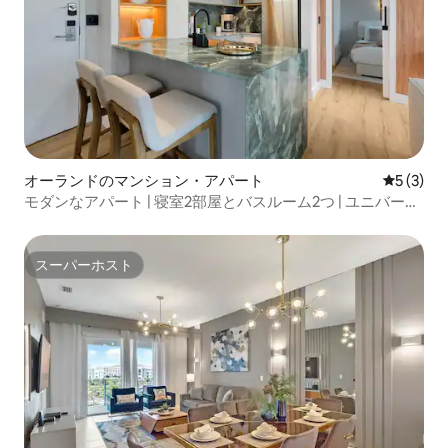
オーランドのマンション・アパート
レビュー
5 (3)
モダンなアパート | 寝室2部屋とバスルーム2つ | ユニバーサ
ルパークまで5分
スーパーホスト
スーパーホスト