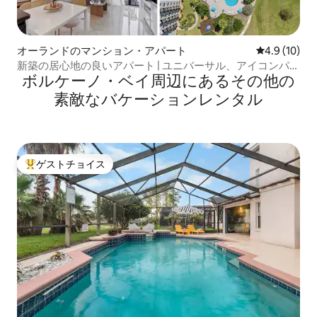
オーランドのマンション・アパート
レビュー10
4.9 (10)
新築の居心地の良いアパート | ユニバーサル、アイコンパー
ボルケーノ・ベイ⁠周⁠辺⁠に⁠あ⁠るそ⁠の⁠他⁠の
ク、iDriveの近く
素⁠敵⁠なバ⁠ケ⁠ー⁠シ⁠ョ⁠ン⁠レ⁠ン⁠タ⁠ル
ゲストチョイス
大好評のゲストチョイスです。