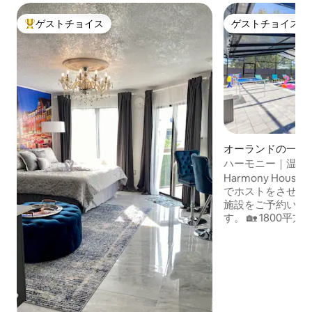
ゲストチョイス
ゲストチョイス
大好評のゲストチョイスです。
ゲストチョイス
オーランドの一軒
ハーモニー｜温水
＆エピックまで10
Harmony Houseへよ
でホストをさせていた
施設をご予約いた
す。 🏡 1800
🌇最高のロケーション 🎢ユニバ
タジオまで10分 🎢エピック・ユニバース
まで13分 🏰マジ
🛍️ディズニースプリ
マートテレビ4台 🛜高
整ったキッチン 
ース 🅿️無料の敷