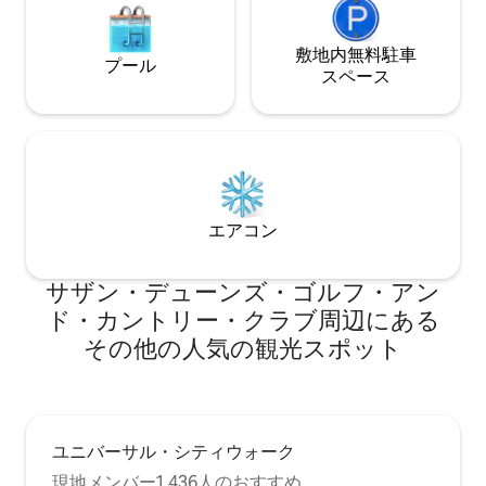
敷地内無料駐⁠車
プール
ス⁠ペ⁠ー⁠ス
エアコン
サザン・デューンズ・ゴルフ・アン
ド・カントリー・クラブ⁠周⁠辺⁠に⁠あ⁠る
そ⁠の⁠他⁠の人⁠気⁠の観⁠光⁠ス⁠ポ⁠ッ⁠ト
ユニバーサル・シティウォーク
現地メンバー1,436人のおすすめ