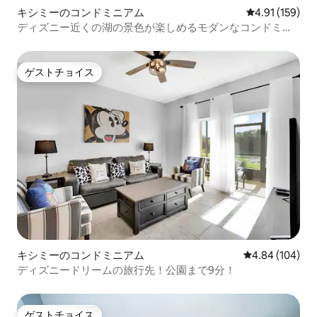
キシミーのコンドミニアム
レビュー159件
4.91 (159)
ディズニー近くの湖の景色が楽しめるモダンなコンドミニ
アム3151
ゲストチョイス
ゲストチョイス
キシミーのコンドミニアム
レビュー104件
4.84 (104)
ディズニードリームの旅行先！公園まで9分！
ゲストチョイス