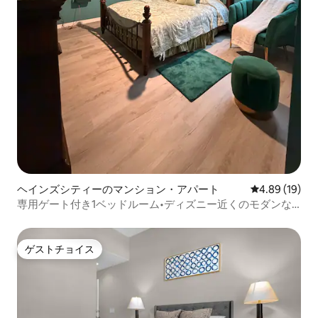
ヘインズシティーのマンション・アパート
レビュー19件
4.89 (19)
専用ゲート付き1ベッドルーム•ディズニー近くのモダンな
宿泊先
ゲストチョイス
ゲストチョイス