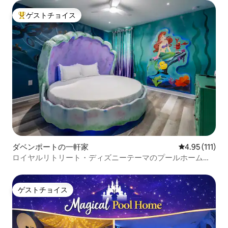
ゲストチョイス
大好評のゲストチョイスです。
ダベンポートの一軒家
レビュー111
4.95 (111)
ロイヤルリトリート・ディズニーテーマのプールホーム、
ゲームセンター、シアター
ゲストチョイス
ゲストチョイス