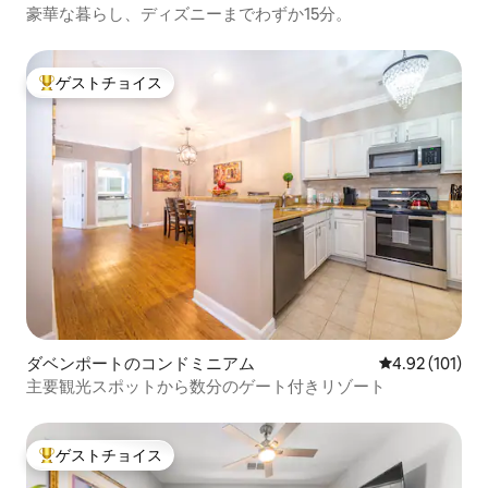
豪華な暮らし、ディズニーまでわずか15分。
ゲストチョイス
大好評のゲストチョイスです。
ダベンポートのコンドミニアム
レビュー101件
4.92 (101)
主要観光スポットから数分のゲート付きリゾート
ゲストチョイス
大好評のゲストチョイスです。