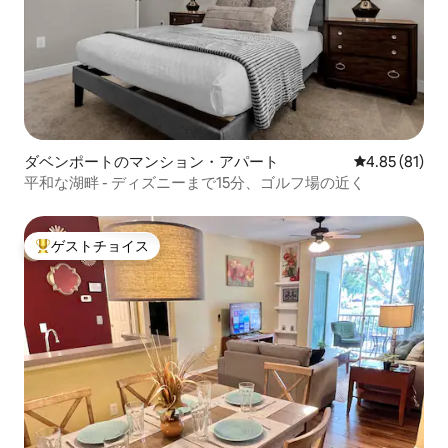
ダベンポートのマンション・アパート
レビュー81件
4.85 (81)
平和な湖畔 - ディズニーまで15分、ゴルフ場の近く
ゲストチョイス
大好評のゲストチョイスです。