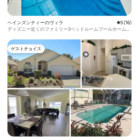
ヘインズシティーのヴィラ
レビュー1
5 (16)
ディズニー近くのファミリー3ベッドルームプールホーム
（専用パティオ付き）
ゲストチョイス
ゲストチョイス