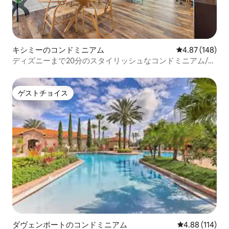
キシミーのコンドミニアム
レビュー148件
4.87 (148)
ディズニーまで20分のスタイリッシュなコンドミニアム/キ
ングベッド
ゲストチョイス
ゲストチョイス
ダヴェンポートのコンドミニアム
レビュー114件
4.88 (114)