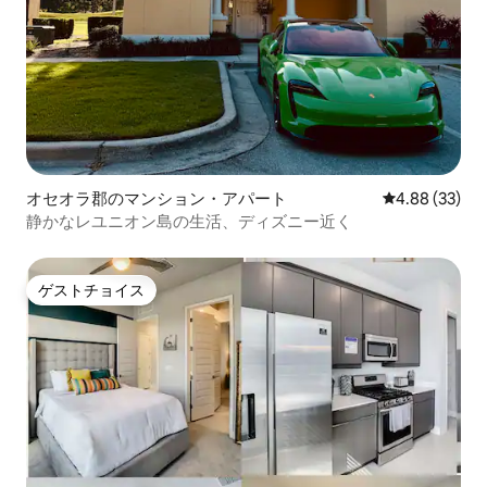
オセオラ郡のマンション・アパート
レビュー33件
4.88 (33)
静かなレユニオン島の生活、ディズニー近く
ゲストチョイス
ゲストチョイス