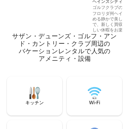
ヘインズシティー
があります。敷地内には2台分のカーポー
ゴルフクラブのプ
ト駐車場があります。2寝室にはHDTVが
ダ
フロリダ州ヘイン
備わっており、2バスルーム、設備の整っ
める静かで美しい
たキッチン、食器洗い機、朝食用のテー
で、新しく買収・
ブル、ダイニングルーム、リビングルー
しい休暇をお楽し
ムにはHDTVが備わっています。 洗濯機
サザン・デューンズ・ゴルフ・アン
ル、フルキッチン
と乾燥機。3/4エーカーの庭は完全にフェ
ります。 距離： ウォルマート・スーパー
ド・カントリー・クラブ⁠周⁠辺⁠の
ンスで囲まれており、子供が遊ぶのに十
センター1マイル/
分なスペースがあります。 キーパッドを
バ⁠ケ⁠ー⁠シ⁠ョ⁠ン⁠レ⁠ン⁠タ⁠ル⁠で人⁠気⁠の
で17マイル。 サイ
使ったセルフチェックイン。
ア⁠メ⁠ニ⁠テ⁠ィ⁠・⁠設⁠備
プコットセンター2
ングス23 マジック
ルド26 ユニバー
ムアウトレット30 Mill
Orlando Airport 3
キッチン
Wi-Fi