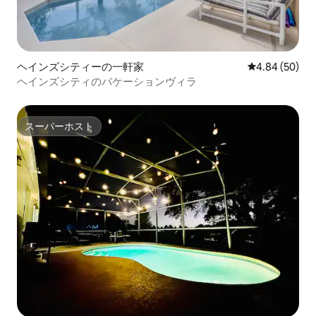
ヘインズシティーの一軒家
レビュー50件
4.84 (50)
ヘインズシティのバケーションヴィラ
スーパーホスト
スーパーホスト