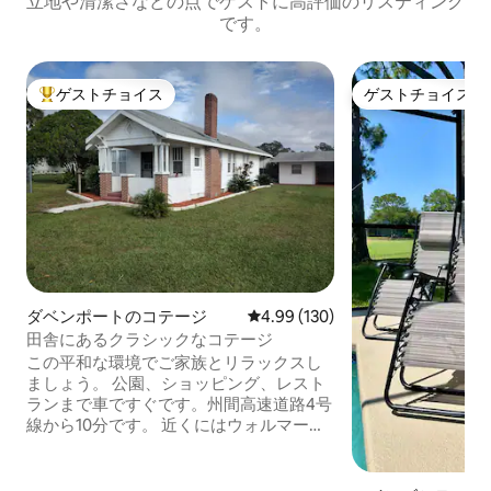
立地や清潔さなどの点でゲストに高評価のリスティング
です。
ゲストチョイス
ゲストチョイス
大好評のゲストチョイスです。
ゲストチョイス
ダベンポートのコテージ
レビュー130件、5つ星中4.99
4.99 (130)
田舎にあるクラシックなコテージ
この平和な環境でご家族とリラックスし
ましょう。 公園、ショッピング、レスト
ランまで車ですぐです。州間高速道路4号
線から10分です。 近くにはウォルマート
とポスナーパークショッピングセンター
があります。 パティオエリアには、ファ
イヤーピット、ガスグリル、芝生チェア