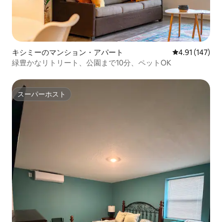
キシミーのマンション・アパート
レビュー147件
4.91 (147)
緑豊かなリトリート、公園まで10分、ペットOK
スーパーホスト
スーパーホスト