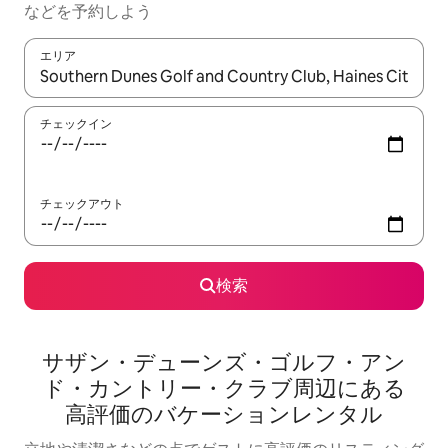
な⁠ど⁠を予⁠約⁠し⁠よ⁠う
エリア
検索結果が表示されたら、上下の矢印キーを使って移動するか、
チェックイン
チェックアウト
検索
サザン・デューンズ・ゴルフ・アン
ド・カントリー・クラブ⁠周⁠辺⁠に⁠あ⁠る
高⁠評⁠価⁠のバ⁠ケ⁠ー⁠シ⁠ョ⁠ン⁠レ⁠ン⁠タ⁠ル