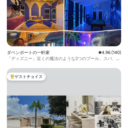
ダベンポートの一軒家
レビュー140件
4.96 (140)
「ディズニー」近くの魔法のような2つのプール、スパ、ゲ
ームルーム付きヴィラ
ゲストチョイス
大好評のゲストチョイスです。