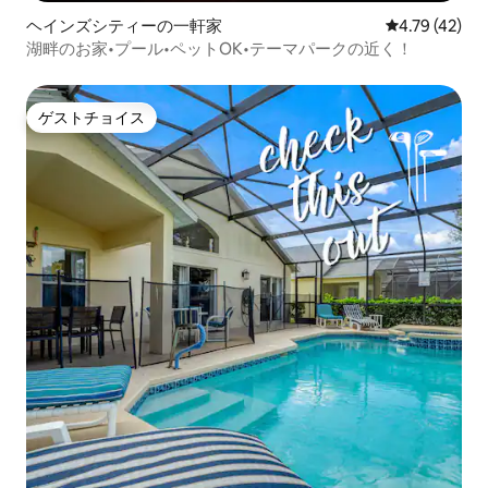
ヘインズシティーの一軒家
レビュー42件
4.79 (42)
湖畔のお家•プール•ペットOK•テーマパークの近く！
ゲストチョイス
ゲストチョイス