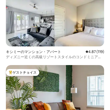
キシミーのマンション・アパート
レビュー119件
4.87 (119)
ディズニー近くの高級リゾートスタイルのコンドミニア
ム-103
ゲストチョイス
大好評のゲストチョイスです。