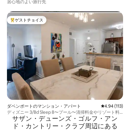
居心地のよい旅行先
ゲストチョイス
大好評のゲストチョイスです。
ダベンポートのマンション・アパート
レビュー113件
4.94 (113)
ディズニー 3/Bd Sleep 8〜プール〜清掃料金やリゾート料
サザン・デューンズ・ゴルフ・アン
金なし！
ド・カントリー・クラブ⁠周⁠辺⁠に⁠あ⁠る