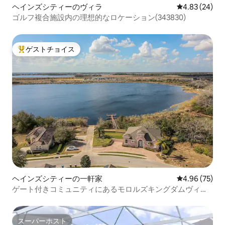
ヘインズシティーのヴィラ
レビュー24件
4.83 (24)
ゴルフ複合施設内の理想的なロケーション(343830)
ゲストチョイス
大好評のゲストチョイスです。
ヘインズシティーの一軒家
レビュー75件
4.96 (75)
ゲート付きコミュニティにあるモロルズキングダムヴィ
ラ！
スーパーホスト