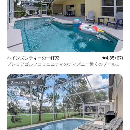
ヘインズシティーの一軒家
レビュー67件
4.85 (67)
プレミアゴルフコミュニティのディズニー近くのプール付
きの家！
スーパーホスト
スーパーホスト