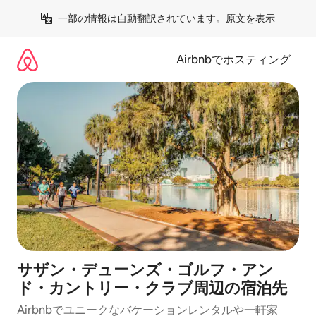
コ
一部の情報は自動翻訳されています。
原文を表示
ン
テ
ン
Airbnbでホスティング
ツ
に
ス
キ
ッ
プ
サザン・デューンズ・ゴルフ・アン
ド・カントリー・クラブ⁠周⁠辺⁠の宿⁠泊⁠先
Airbnbでユニークなバ⁠ケ⁠ー⁠シ⁠ョ⁠ンレ⁠ン⁠タ⁠ルや一⁠軒⁠家