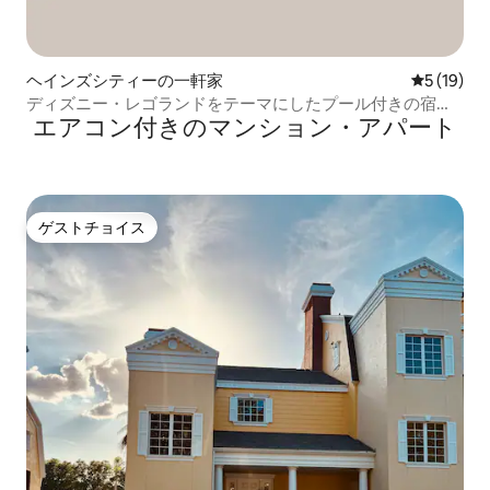
ヘインズシティーの一軒家
レビュー1
5 (19)
ディズニー・レゴランドをテーマにしたプール付きの宿泊
エアコン付きのマンション・アパート
施設｜ゴルフリゾート
ゲストチョイス
ゲストチョイス