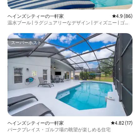
ヘインズシティーの一軒家
レビュー86
4.9 (86)
温水プール | ラグジュアリーなデザイン | ディズニー | ゴル
フ場
スーパーホスト
スーパーホスト
ヘインズシティーの一軒家
レビュー17件
4.82 (17)
パークプレイス・ゴルフ場の眺望が楽しめる住宅