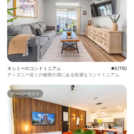
キシミーのコンドミニアム
レビュー1
5 (115)
ディズニー近くの秘密の湖にある快適なコンドミニアム
スーパーホスト
スーパーホスト