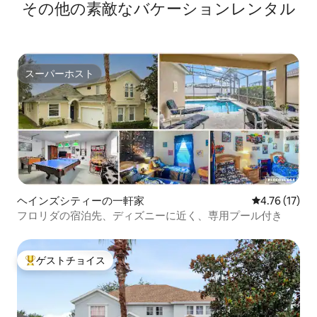
そ⁠の⁠他⁠の素⁠敵⁠なバ⁠ケ⁠ー⁠シ⁠ョ⁠ン⁠レ⁠ン⁠タ⁠ル
スーパーホスト
スーパーホスト
ヘインズシティーの一軒家
レビュー17件
4.76 (17)
フロリダの宿泊先、ディズニーに近く、専用プール付き
ゲストチョイス
大好評のゲストチョイスです。