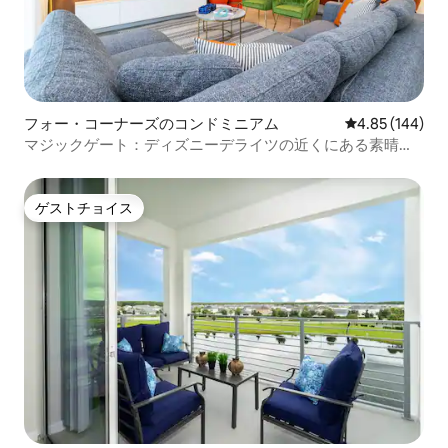
フォー・コーナーズのコンドミニアム
レビュー144件
4.85 (144)
マジックゲート：ディズニーデライツの近くにある素晴ら
しいコンドミニアム
ゲストチョイス
ゲストチョイス