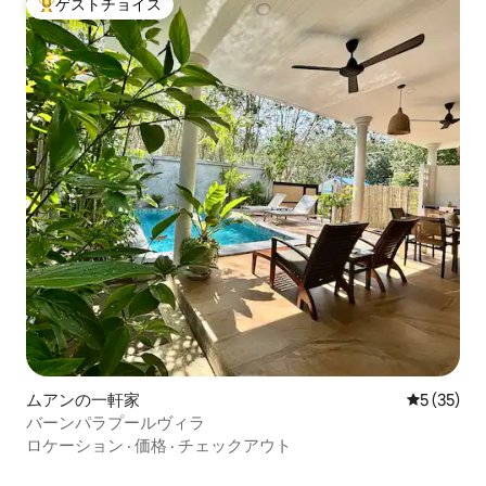
ゲストチョイス
大好評のゲストチョイスです。
ムアンの一軒家
レビュー3
5 (35)
バーンパラプールヴィラ
ロケーション
·
価格
·
チェックアウト