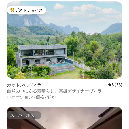
ゲストチョイス
大好評のゲストチョイスです。
カオトンのヴィラ
レビュー3
5 (33)
自然の中にある素晴らしい高級デザイナーヴィラ
ロケーション
·
価格
·
静か
スーパーホスト
スーパーホスト