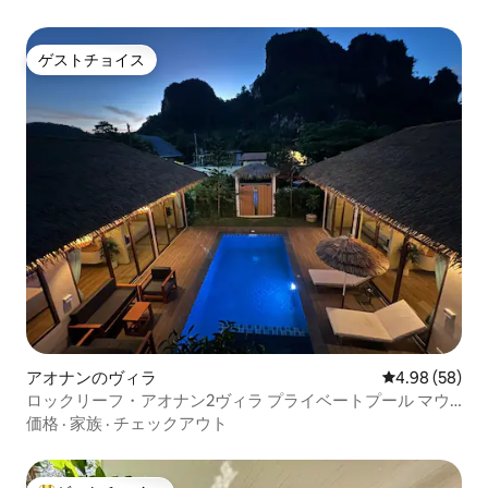
ゲストチョイス
ゲストチョイス
アオナンのヴィラ
レビュー58件
4.98 (58)
ロックリーフ・アオナン2ヴィラ プライベートプール マウ
ントビュー
価格
·
家族
·
チェックアウト