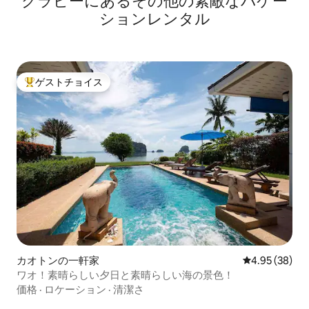
クラビーにあるその他の素敵なバケー
ションレンタル
ゲストチョイス
大好評のゲストチョイスです。
カオトンの一軒家
レビュー38件
4.95 (38)
ワオ！素晴らしい夕日と素晴らしい海の景色！
価格
·
ロケーション
·
清潔さ