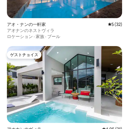
アオ・ナンの一軒家
レビュー3
5 (32)
アオナンのネストヴィラ
ロケーション
·
家族
·
プール
ゲストチョイス
ゲストチョイス