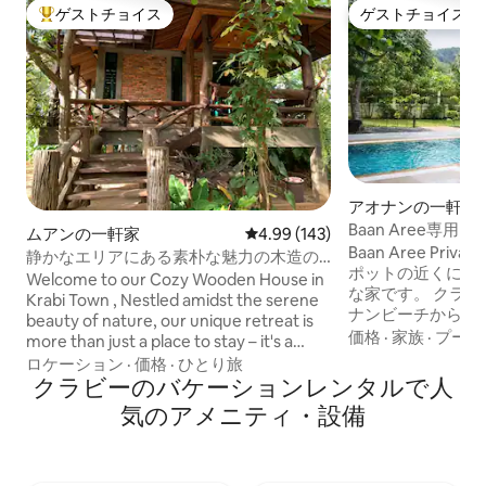
ゲストチョイス
ゲストチョイス
大好評のゲストチョイスです。
ゲストチョイス
アオナンの一軒家
Baan Aree専用プール
ムアンの一軒家
レビュー143件、5つ星中4.99
4.99 (143)
Baan Aree Pri
静かなエリアにある素朴な魅力の木造の
ポットの近くにあ
家。
Welcome to our Cozy Wooden House in
な家です。 クラビの観光スポット、アオ
Krabi Town , Nestled amidst the serene
ナンビーチから5キロ、 クロム
beauty of nature, our unique retreat is
チまで3キロ、ノ
価格
·
家族
·
プール
more than just a place to stay – it's a
キロです。 キッチン用品などの้家電がす
warm and welcoming haven that feels
ロケーション
·
価格
·
ひとり旅
べて揃っています。 すべてのベッド
like home. Our handcrafted house is a
クラビーのバケーションレンタルで人
ムとリビングルームに リビング
labor of love, designed and built by me
気のアメニティ・設備
洗濯機。 庭には
and my dad. The use of natural wood
プールがあります
throughout reflects our commitment to
チまでの無料シャ
creating an inviting and comfortable
日1回（サービス時間8
environment .