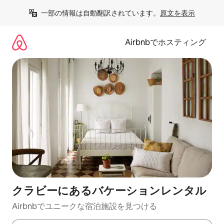
コ
一部の情報は自動翻訳されています。
原文を表示
ン
テ
ン
Airbnbでホスティング
ツ
に
ス
キ
ッ
プ
クラビーにあるバケーションレンタル
Airbnbでユニークな宿泊施設を見つける