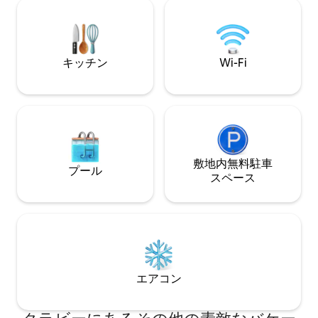
来です。
キッチン
Wi-Fi
敷地内無料駐⁠車
プール
ス⁠ペ⁠ー⁠ス
エアコン