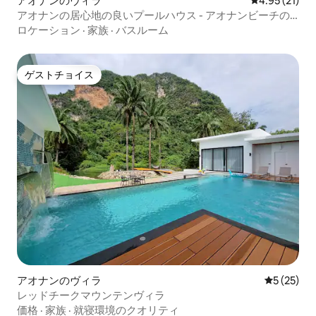
アオナンのヴィラ
レビュー21件
4.95 (21)
アオナンの居心地の良いプールハウス - アオナンビーチの
近く
ロケーション
·
家族
·
バスルーム
ゲストチョイス
ゲストチョイス
アオナンのヴィラ
レビュー2
5 (25)
レッドチークマウンテンヴィラ
価格
·
家族
·
就寝環境のクオリティ