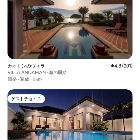
カオトンのヴィラ
レビュー201
4.8 (201)
VILLA ANDAMAN -海の眺め
価格
·
家族
·
眺め
ゲストチョイス
ゲストチョイス