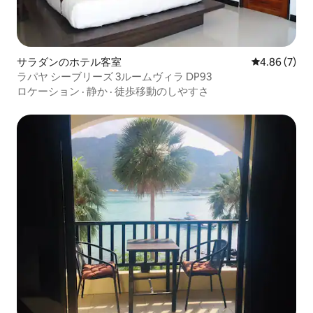
サラダンのホテル客室
レビュー7件
4.86 (7)
ラパヤ シーブリーズ 3ルームヴィラ DP93
ロケーション
·
静か
·
徒歩移動のしやすさ