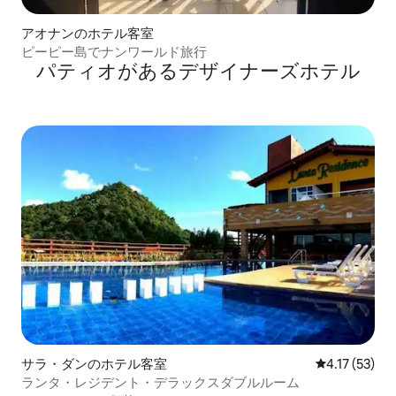
アオナンのホテル客室
ピーピー島でナンワールド旅行
パティオがあるデ⁠ザ⁠イ⁠ナ⁠ー⁠ズホ⁠テ⁠ル
サラ・ダンのホテル客室
レビュー53件
4.17 (53)
ランタ・レジデント・デラックスダブルルーム