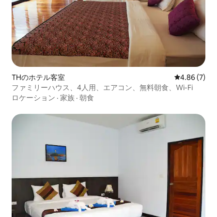
THのホテル客室
レビュー7件
4.86 (7)
ファミリーハウス、4人用、エアコン、無料朝食、Wi-Fi
ロケーション
·
家族
·
朝食