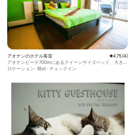
アオナンのホテル客室
レビュー4件
4.75 (4)
アオナンビーチ700mにあるクイーンサイズベッド、大きな
バルコニー
ロケーション
·
眺め
·
チェックイン