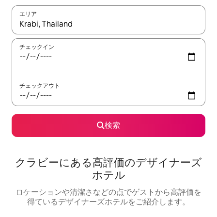
エリア
検索結果が表示されたら、上下の矢印キーを使って移動するか、
チェックイン
チェックアウト
検索
クラビーにある高⁠評⁠価⁠のデ⁠ザ⁠イ⁠ナ⁠ー⁠ズ
ホ⁠テ⁠ル
ロケーションや清⁠潔⁠さ⁠な⁠ど⁠の点⁠でゲ⁠ス⁠ト⁠か⁠ら高⁠評⁠価⁠を
得⁠て⁠い⁠るデ⁠ザ⁠イ⁠ナ⁠ー⁠ズホ⁠テ⁠ル⁠をご⁠紹⁠介し⁠ま⁠す⁠。