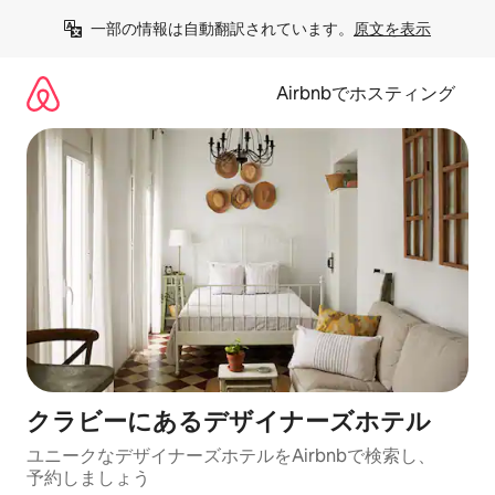
コ
一部の情報は自動翻訳されています。
原文を表示
ン
テ
ン
Airbnbでホスティング
ツ
に
ス
キ
ッ
プ
クラビーにあるデ⁠ザ⁠イ⁠ナ⁠ー⁠ズホ⁠テ⁠ル
ユニークなデ⁠ザ⁠イ⁠ナ⁠ー⁠ズホ⁠テ⁠ル⁠をAirbnb⁠で検⁠索⁠し⁠、
予⁠約し⁠ま⁠し⁠ょ⁠う