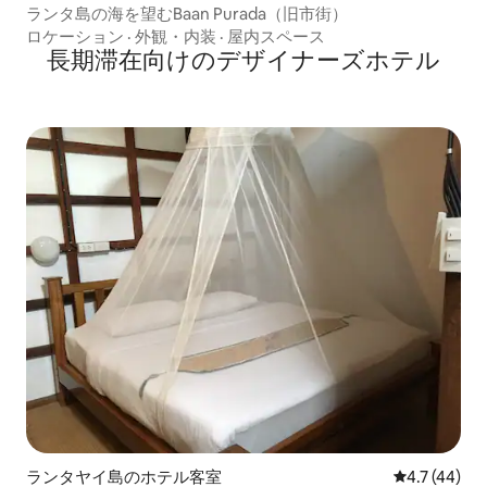
ランタ島の海を望むBaan Purada（旧市街）
ロケーション
·
外観・内装
·
屋内スペース
長期滞在向⁠け⁠のデ⁠ザ⁠イ⁠ナ⁠ー⁠ズホ⁠テ⁠ル
ランタヤイ島のホテル客室
レビュー44
4.7 (44)