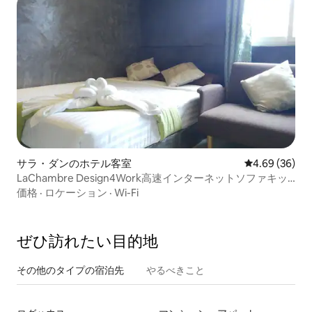
サラ・ダンのホテル客室
レビュー36件
4.69 (36)
LaChambre Design4Work高速インターネットソファキッ
チン3
価格
·
ロケーション
·
Wi-Fi
ぜひ訪⁠れ⁠た⁠い目⁠的⁠地
その他のタ⁠イ⁠プ⁠の宿⁠泊⁠先
やるべきこと