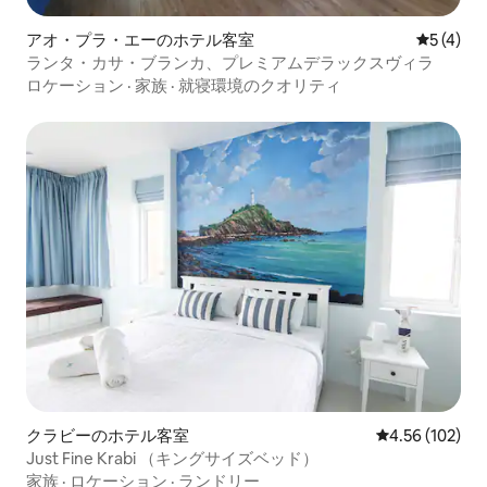
アオ・プラ・エーのホテル客室
レビュー
5 (4)
ランタ・カサ・ブランカ、プレミアムデラックスヴィラ
ロケーション
·
家族
·
就寝環境のクオリティ
クラビーのホテル客室
レビュー102件
4.56 (102)
Just Fine Krabi （キングサイズベッド）
家族
·
ロケーション
·
ランドリー