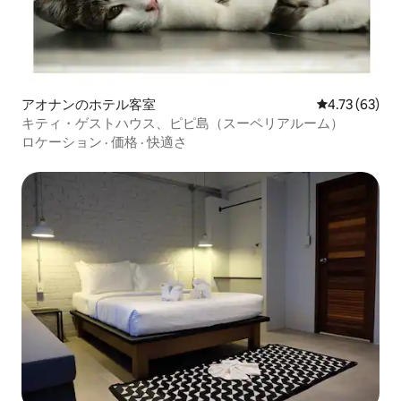
アオナンのホテル客室
レビュー63件
4.73 (63)
キティ・ゲストハウス、ピピ島（スーペリアルーム）
ロケーション
·
価格
·
快適さ