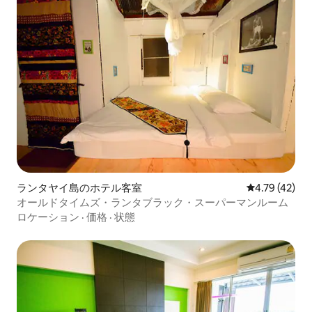
ランタヤイ島のホテル客室
レビュー42件
4.79 (42)
オールドタイムズ・ランタブラック・スーパーマンルーム
ロケーション
·
価格
·
状態