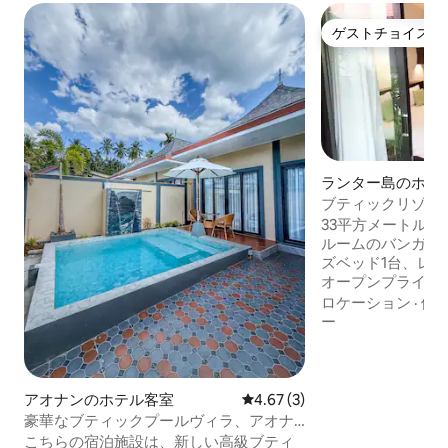
ゲストチョイス
ゲストチョイス
ランター島のホテ
ブティックリゾー
（朝食付き）
33平方メートルの
ルームのバンガロ
ズベッド1台、レ
オープンプライベ
の庭園にあり、プ
ロケーション
·
価
リラックスした滞
ー
ます。 エアコン、温水、アメニティリネ
ンセット、バスロ
ー、冷蔵庫、ケトル
Fi、無料駐車場 お子様に関するポリシー 4
アオナンのホテル客室
レビュー3件、5つ星中4.67
4.67 (3)
歳以上のお子様は
豪華なブティックプールヴィラ、アオナ
～10歳のお子様は1
ンクラビ
こちらの宿泊施設は、新しい高級ブティ