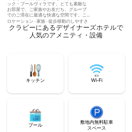
歳以上のお子様は1
ック・プールヴィラです。とても素敵な
宿泊いただけます
お部屋で、ご家族やお友だち、グループ
でのご滞在に最適な快適な空間です。こ
の宿泊施設は、アオナンのランドマーク
ロケーション
·
家族
·
徒歩移動のしやすさ
の近くにあります。完璧なロケーション
クラビーにあるデ⁠ザ⁠イ⁠ナ⁠ー⁠ズホ⁠テ⁠ル⁠で
です。 このスタイリッシュな宿泊先で、
人⁠気⁠のア⁠メ⁠ニ⁠テ⁠ィ⁠・設⁠備
家族みんなで楽しい時間をお過ごしくだ
さい。 ヴィラの客室：——寝室2室、バス
ルーム2室のプライベートな宿泊施設で、
寝室にはキングサイズのベッド、ロビー
にはソファベッドがそれぞれ1台ずつあり
ます。 立地：--- このヴィラはアオナンに
あり、アオナン中心部とアオビーチに近
い場所にあります。 市場：このヴィラ
キッチン
Wi-Fi
は、アオナンの有名な市場からとても近
いです。
敷地内無料駐⁠車
プール
ス⁠ペ⁠ー⁠ス