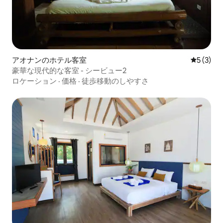
アオナンのホテル客室
レビュー
5 (3)
豪華な現代的な客室 - シービュー2
ロケーション
·
価格
·
徒歩移動のしやすさ