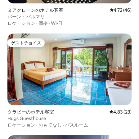
ヌアクローンのホテル客室
レビュー46件
4.72 (46)
バーン・パルマリ
ロケーション
·
価格
·
Wi-Fi
ゲストチョイス
ゲストチョイス
クラビーのホテル客室
レビュー23件
4.83 (23)
Hugs Guesthouse
ロケーション
·
おもてなし
·
バスルーム