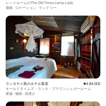
レッドルームのThe Old Times Lanta-Lady
価格
·
ロケーション
·
ランドリー
ランタヤイ島のホテル客室
レビュー43件
4.84 (43)
オールドタイムズ・ランタ・ブラウンシュガールーム
家族
·
価格
·
清潔さ