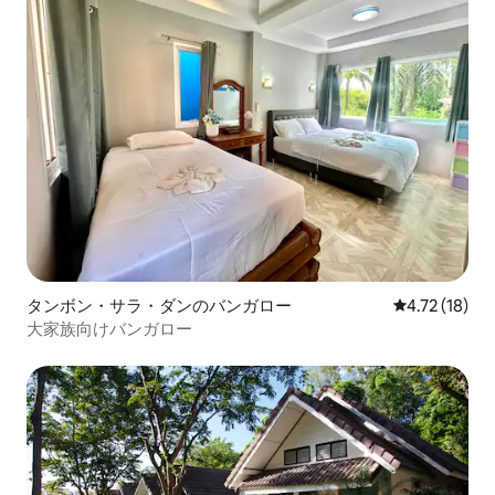
タンボン・サラ・ダンのバンガロー
レビュー18件
4.72 (18)
大家族向けバンガロー