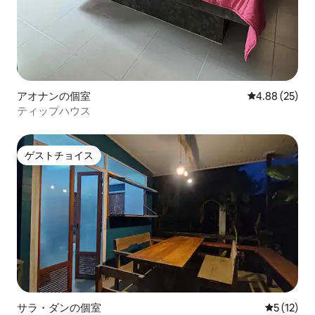
アオナンの個室
レビュー25件
4.88 (25)
ティップハウス
ゲストチョイス
ゲストチョイス
サラ・ダンの個室
レビュー1
5 (12)