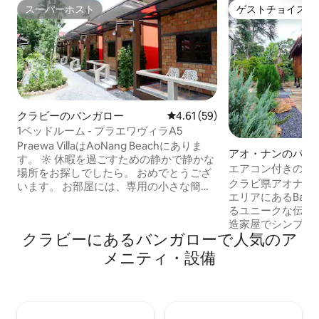
スーパーホスト
ゲストチョイス
スーパーホスト
ゲストチョイス
クラビーのバンガロー
レビュー59件、5つ星中4.61
4.61 (59)
1ベッドルーム - プラエワヴィラA5
Praewa VillaはAoNang Beachにありま
アオ・ナンのバン
す。 ☼ 休暇を過ごすための静かで静かな
エアコン付きのタ
場所をお探しでしたら。 おめでとうござ
クラビ県アオナン
います。 お部屋には、専用の小さな簡易
エリアにあるBaan Na
キッチンと、テレビ、エアコン、お湯、
るユニークな伝統
扇風機、冷蔵庫、セーフティーボック
造家屋でシンプル
ス、電子レンジを備えた専用バルコニー
クラビーにあるバンガローで人気のア
さい。 バンガロー
があります。 屋外プール、トロピカルガ
います 快適なキング
ーデン、本の角、無料駐車場、洗濯機、
メニティ・設備
トテレビ エアコン ❄
無料Wi - Fiがあります。 8時から18時ま
キングスペース💻 
で、スタッフがお世話します。 お会いで
湯が出るバスルーム テラスの座席エ
きるのを楽しみにしています ☺ どうぞよ
美しい庭園の景色 🌿🌺 追伸：
ろしくお願いいたします。 ♥
のジムの目の前に