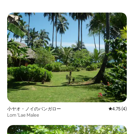
小ヤオ・ノイのバンガロー
レビュー4件
4.75 (4)
Lom 'Lae Malee