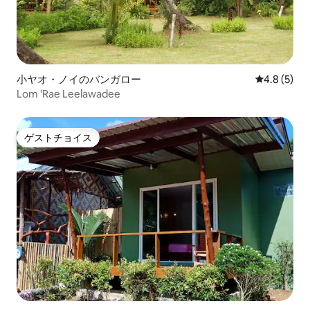
小ヤオ・ノイのバンガロー
レビュー5
4.8 (5)
Lom 'Rae Leelawadee
ゲストチョイス
ゲストチョイス