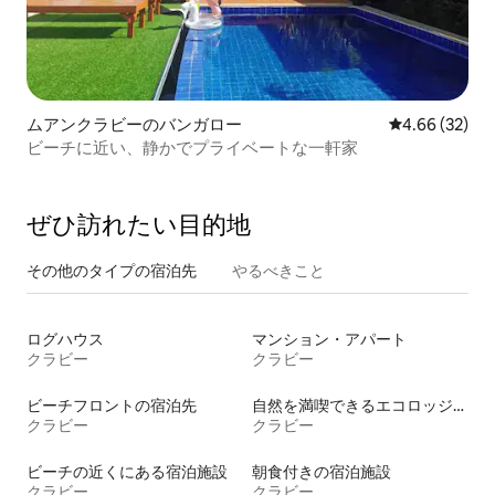
ムアンクラビーのバンガロー
レビュー32件
4.66 (32)
ビーチに近い、静かでプライベートな一軒家
ぜひ訪⁠れ⁠た⁠い目⁠的⁠地
その他のタ⁠イ⁠プ⁠の宿⁠泊⁠先
やるべきこと
ログハウス
マンション・アパート
クラビー
クラビー
ビーチフロントの宿泊先
自然を満喫できるエコロッジの宿泊施設
クラビー
クラビー
ビーチの近くにある宿泊施設
朝食付きの宿泊施設
クラビー
クラビー