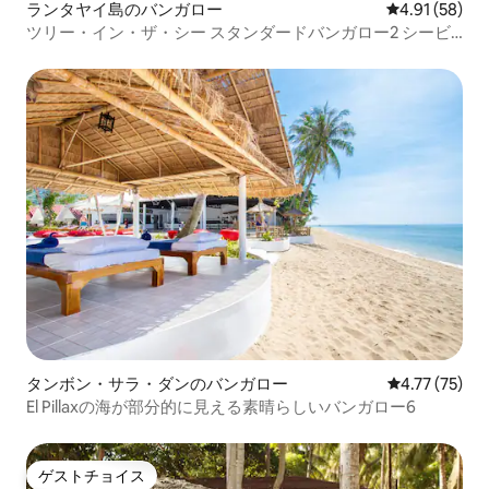
ランタヤイ島のバンガロー
レビュー58件
4.91 (58)
ツリー・イン・ザ・シー スタンダードバンガロー2 シービ
ュー
タンボン・サラ・ダンのバンガロー
レビュー75件
4.77 (75)
El Pillaxの海が部分的に見える素晴らしいバンガロー6
ゲストチョイス
ゲストチョイス