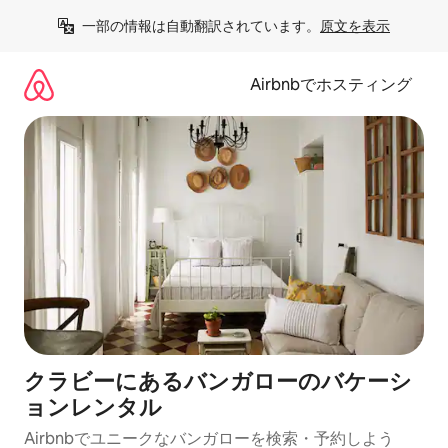
コ
一部の情報は自動翻訳されています。
原文を表示
ン
テ
ン
Airbnbでホスティング
ツ
に
ス
キ
ッ
プ
クラビーにあるバンガローのバケーシ
ョンレンタル
Airbnbでユニークなバンガローを検索・予約しよう