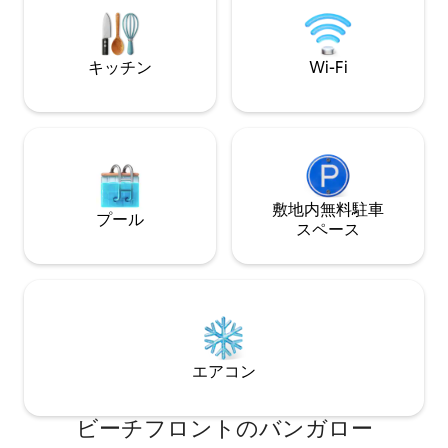
ングの音が聞こえ
キッチン
Wi-Fi
敷地内無料駐⁠車
プール
ス⁠ペ⁠ー⁠ス
エアコン
ビーチフロントのバンガロー