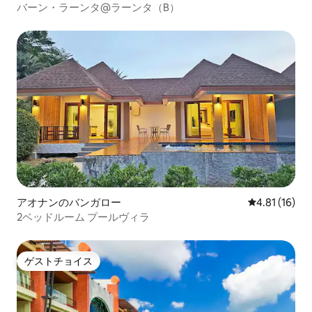
バーン・ラーンタ@ラーンタ（B）
アオナンのバンガロー
レビュー16件
4.81 (16)
2ベッドルーム プールヴィラ
ゲストチョイス
ゲストチョイス