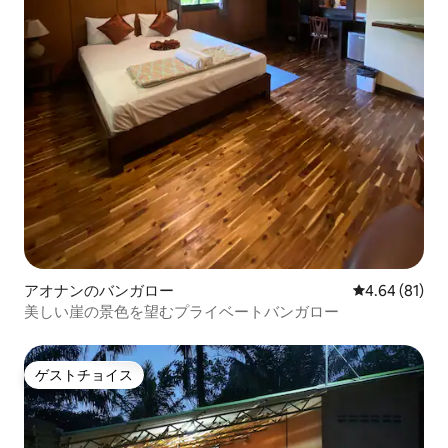
アオナンのバンガロー
レビュー81件
4.64 (81)
美しい崖の景色を望むプライベートバンガロー
ゲストチョイス
ゲストチョイス