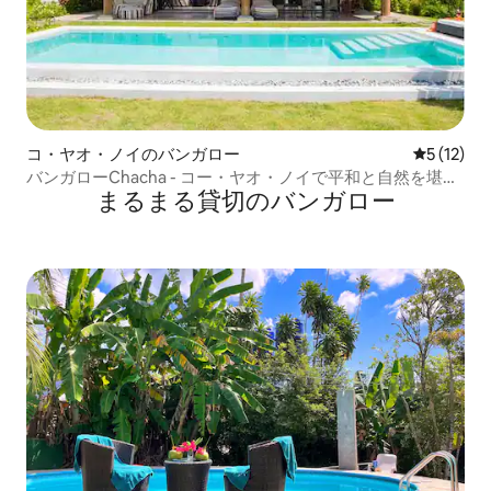
コ・ヤオ・ノイのバンガロー
レビュー1
5 (12)
バンガローChacha - コー・ヤオ・ノイで平和と自然を堪能
まるまる貸切のバンガロー
しよう