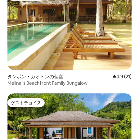
タンボン・カオトンの個室
レビュー21
4.9 (21)
Melina 's Beachfront Family Bungalow
ゲストチョイス
ゲストチョイス