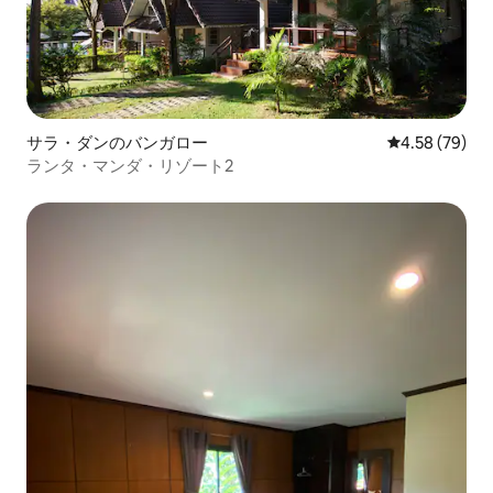
サラ・ダンのバンガロー
レビュー79件
4.58 (79)
ランタ・マンダ・リゾート2