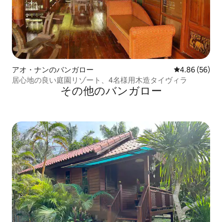
アオ・ナンのバンガロー
レビュー56件
4.86 (56)
居心地の良い庭園リゾート、4名様用木造タイヴィラ
その他のバンガロー