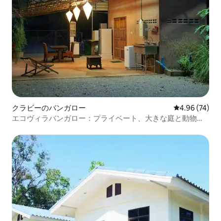
クラビーのバンガロー
レビュー74件
4.96 (74)
エコヴィラバンガロー：プライベート、大きな庭と動物た
ち