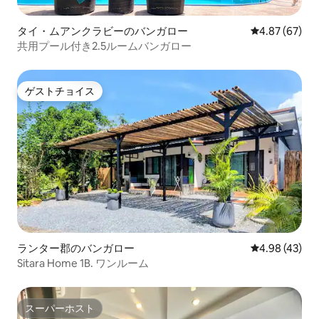
タイ・ムアンクラビーのバンガロー
レビュー67件
4.87 (67)
共用プール付き2.5ルームバンガロー
ゲストチョイス
ゲストチョイス
ランター郡のバンガロー
レビュー43件
4.98 (43)
Sitara Home 1B. ワンルーム
スーパーホスト
スーパーホスト