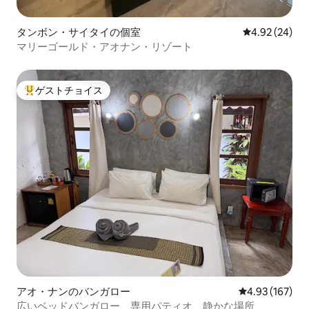
タンボン・サイタイの個室
レビュー24件
4.92 (24)
マリーゴールド・アオナン・リゾート
ゲストチョイス
大好評のゲストチョイスです。
アオ・ナンのバンガロー
レビュー167件
4.93 (167)
広いベッドバンガロー、専用パティオ、静かな場所