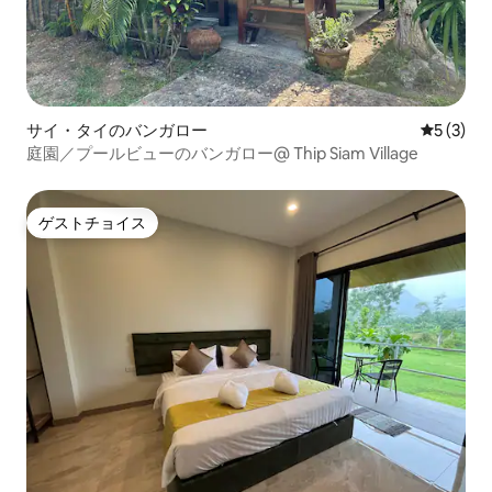
サイ・タイのバンガロー
レビュー
5 (3)
庭園／プールビューのバンガロー@ Thip Siam Village
ゲストチョイス
ゲストチョイス