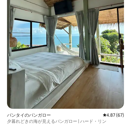
バンタイのバンガロー
レビュー67件
4.87 (67)
夕暮れどきの海が見えるバンガロー | ハード・リン