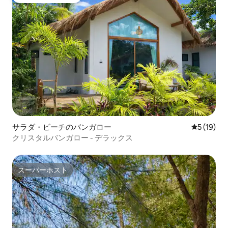
大好評のゲストチョイスです。
サラダ・ビーチのバンガロー
レビュー1
5 (19)
クリスタルバンガロー - デラックス
スーパーホスト
スーパーホスト