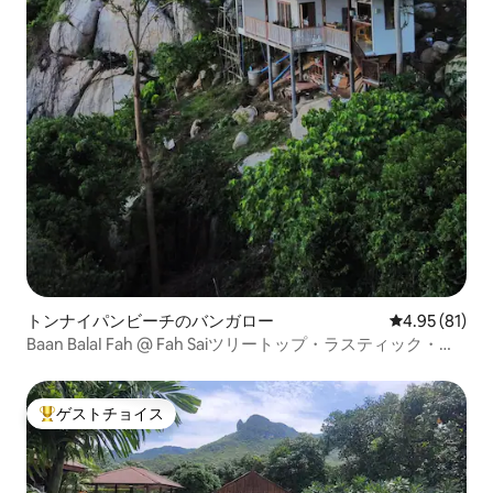
トンナイパンビーチのバンガロー
レビュー81件
4.95 (81)
Baan BalaI Fah @ Fah Saiツリートップ・ラスティック・リ
トリート
ゲストチョイス
大好評のゲストチョイスです。