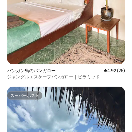
パンガン島のバンガロー
レビュー26件
4.92 (26)
ジャングルエスケープバンガロー｜ピラミッド
スーパーホスト
スーパーホスト