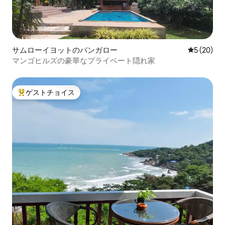
サムローイヨットのバンガロー
レビュー2
5 (20)
マンゴヒルズの豪華なプライベート隠れ家
ゲストチョイス
大好評のゲストチョイスです。