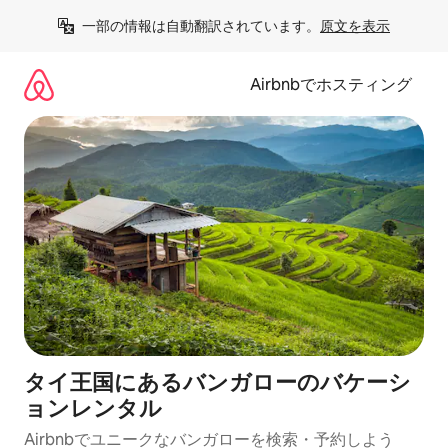
コ
一部の情報は自動翻訳されています。
原文を表示
ン
テ
ン
Airbnbでホスティング
ツ
に
ス
キ
ッ
プ
タイ王国にあるバンガローのバケーシ
ョンレンタル
Airbnbでユニークなバンガローを検索・予約しよう