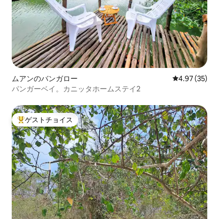
ムアンのバンガロー
レビュー35件
4.97 (35)
パンガーベイ。カニッタホームステイ2
ゲストチョイス
大好評のゲストチョイスです。