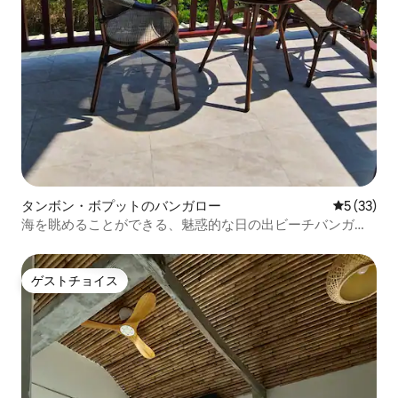
タンボン・ボプットのバンガロー
レビュー3
5 (33)
海を眺めることができる、魅惑的な日の出ビーチバンガロ
ー
ゲストチョイス
ゲストチョイス