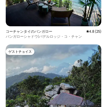
コーチャンタイのバンガロー
レビュー25
4.8 (25)
バンガローシャドウ|パデルロッジ・コ・チャン
ゲストチョイス
ゲストチョイス