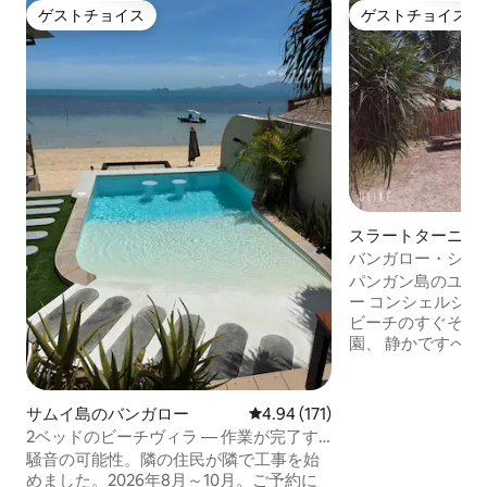
ゲストチョイス
ゲストチョイス
ゲストチョイス
ゲストチョイス
スラートターニー
ー
バンガロー・シー
ン
パンガン島のユニ
ー コンシェルジュサービス
ビーチのすぐそばにあり、 
園、 静かですべて
の寝室1室 リビン
ることができ、別
完璧なロケーショ
サムイ島のバンガロー
レビュー171件、5つ星中4.94
4.94 (171)
イレブン、ショッ
2ベッドのビーチヴィラ — 作業が完了す
ラン、バー、その
るまで40～60%オフ
騒音の可能性。隣の住民が隣で工事を始
で5分。 このバン
めました。2026年8月～10月。ご予約に