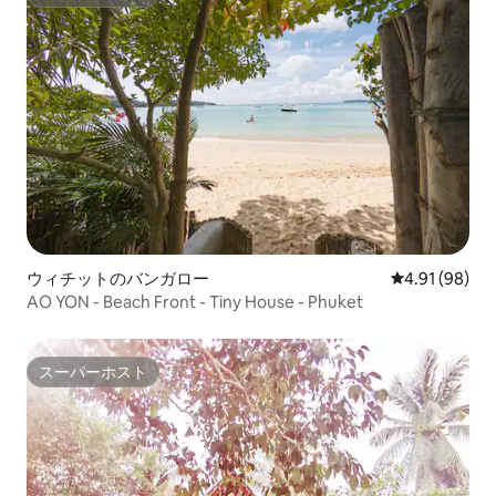
スーパーホスト
ウィチットのバンガロー
レビュー98件
4.91 (98)
AO YON - Beach Front - Tiny House - Phuket
スーパーホスト
スーパーホスト