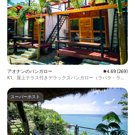
アオナンのバンガロー
レビュー269件
4.69 (269)
K1、屋上テラス付きデラックスバンガロー（ラパラ・ライ
ライ）
スーパーホスト
スーパーホスト