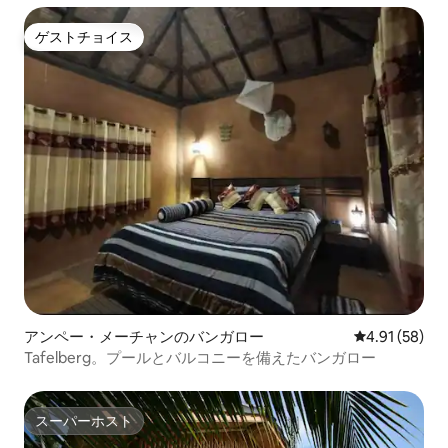
ゲストチョイス
ゲストチョイス
アンペー・メーチャンのバンガロー
レビュー58件
4.91 (58)
Tafelberg。プールとバルコニーを備えたバンガロー
スーパーホスト
スーパーホスト