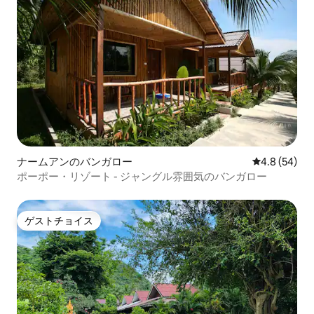
ナームアンのバンガロー
レビュー54
4.8 (54)
ポーポー・リゾート - ジャングル雰囲気のバンガロー
ゲストチョイス
ゲストチョイス