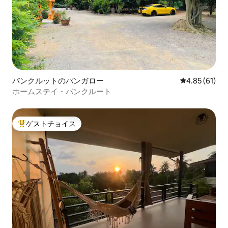
バンクルットのバンガロー
レビュー61件
4.85 (61)
ホームステイ・バンクルート
ゲストチョイス
大好評のゲストチョイスです。