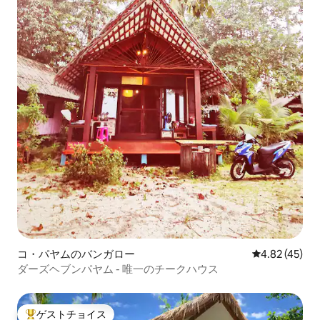
コ・パヤムのバンガロー
レビュー45件
4.82 (45)
ダーズヘブンパヤム - 唯一のチークハウス
ゲストチョイス