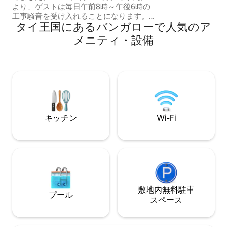
ち着きを求めてい
より、ゲストは毎日午前8時～午後6時の
プに最適です。す
工事騒音を受け入れることになります。
イフにも近いです
タイ王国にあるバンガローで人気のア
これを反映して料金を値下げしました。
通常は短期滞在向けの貸し出しですが、
メニティ・設備
このビーチヴィラを月単位で借りられる
珍しい機会です。 ポーチとプールからは
バンポー・ビーチの景色が楽しめます。
ローカルレストランや多国籍レストラン
まで徒歩圏内。柔軟なスケジュールや勤
務時間外のスケジュールがあるリモート
ワークに最適です。無料の清掃サービ
ス、Wi-Fi、Netflix、SUP、カヤック、プ
キッチン
Wi-Fi
ールが利用可能です。
敷地内無料駐⁠車
プール
ス⁠ペ⁠ー⁠ス