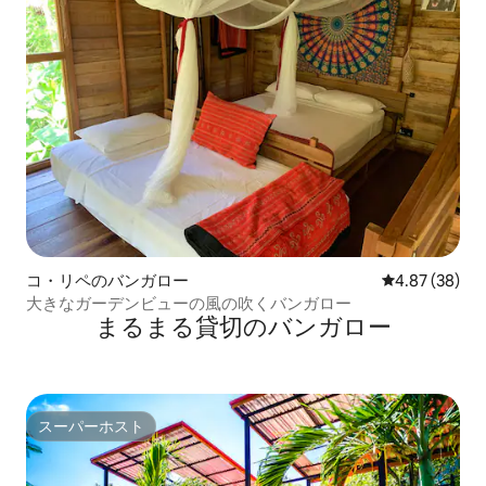
コ・リペのバンガロー
レビュー38件
4.87 (38)
大きなガーデンビューの風の吹くバンガロー
まるまる貸切のバンガロー
スーパーホスト
スーパーホスト