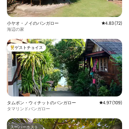
小ヤオ・ノイのバンガロー
レビュー72件
4.83 (72)
海辺の家
ゲストチョイス
大好評のゲストチョイスです。
タムボン・ウィチットのバンガロー
レビュー109件
4.97 (109)
タマリンドバンガロー
スーパーホスト