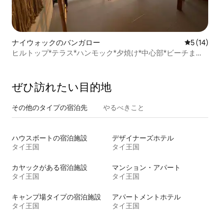
ナイウォックのバンガロー
レビュー1
5 (14)
ヒルトップ*テラス*ハンモック*夕焼け*中心部*ビーチまで5
分
ぜひ訪⁠れ⁠た⁠い目⁠的⁠地
その他のタ⁠イ⁠プ⁠の宿⁠泊⁠先
やるべきこと
ハウスボートの宿泊施設
デザイナーズホテル
タイ王国
タイ王国
カヤックがある宿泊施設
マンション・アパート
タイ王国
タイ王国
キャンプ場タイプの宿泊施設
アパートメントホテル
タイ王国
タイ王国