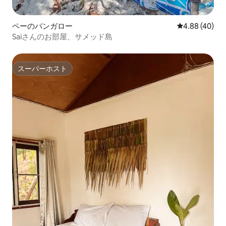
ペーのバンガロー
レビュー40件
4.88 (40)
Saiさんのお部屋、サメッド島
スーパーホスト
スーパーホスト