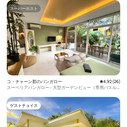
スーパーホスト
スーパーホスト
コ・チャーン郡のバンガロー
レビュー26件
4.92 (26)
スーペリアバンガロー - 大型ガーデンビュー（専用バスル
ーム）
ゲストチョイス
ゲストチョイス