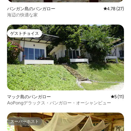
パンガン島のバンガロー
レビュー27件
4.78 (27)
海辺の快適な家
ゲストチョイス
ゲストチョイス
マック島のバンガロー
レビュー1
5 (11)
AoPongデラックス・バンガロー・オーシャンビュー
スーパーホスト
スーパーホスト