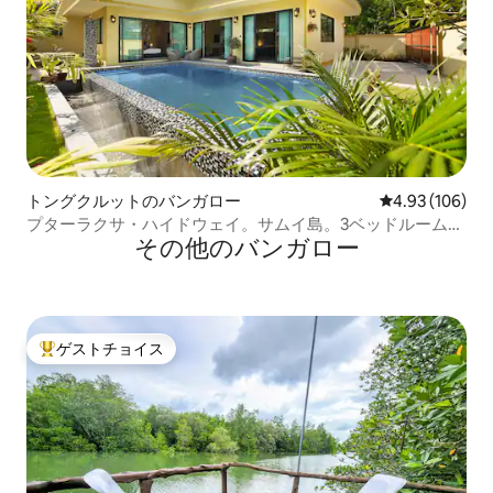
トングクルットのバンガロー
レビュー106件
4.93 (106)
プターラクサ・ハイドウェイ。サムイ島。3ベッドルームプ
その他のバンガロー
ールヴィラ。
ゲストチョイス
大好評のゲストチョイスです。