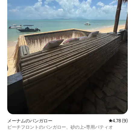
メーナムのバンガロー
レビュー9件
4.78 (9)
ビーチフロントのバンガロー、砂の上•専用パティオ