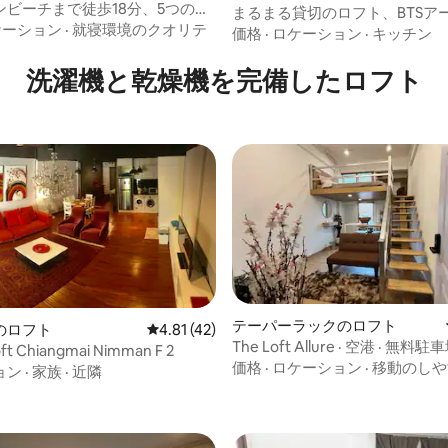
ンビーチまで徒歩18分、5つのプ
まるまる貸切のロフト、BTSア
4.67つ星の平均評価
えたロフト
ケーション
·
就寝環境のクオリテ
駅/CBDまで徒歩数歩
価格
·
ロケーション
·
キッチン
洗濯機と乾燥機を完備したロフト
テーパーラックのロフト
のロフト
レビュー42件、5つ星中4.81つ星の平均評価
4.81 (42)
The Loft Allure · 空港 · 無料駐
oft Chiangmai Nimman F 2
分
価格
·
ロケーション
·
移動のしや
ョン
·
家族
·
近隣