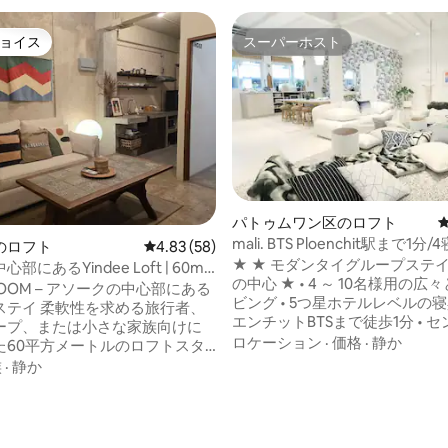
ョイス
スーパーホスト
ョイス
スーパーホスト
パトゥムワン区のロフト
mali. BTS Ploenchit駅まで1分
のロフト
レビュー58件、5つ星中4.83つ星の平均評価
4.83 (58)
建てペントハウス
★ ★ モダンタイグループステ
にあるYindee Loft | 60m² |
の中心 ★ • 4 ～ 10名様用の広
 ROOM – アソークの中心部にある
ビング • 5つ星ホテルレベルの寝具
を求める旅行者、
エンチットBTSまで徒歩1分 • セントラルエ
ープ、または小さな家族向けに
ンバシー/チドロムまで徒歩5分 •有名な4
ロケーション
·
価格
·
静か
た60平方メートルのロフトスタ
面仏（BTSで1駅） • シアムスクエア（BTS
部屋です。クイーンベッド1台と
族
·
静か
で2駅） •アソークターミナル21（BTSで2
ッド1台を備えた、プライベート
駅） •エムクォーティア（3 BTS停車） • ト
がらつながりのある滞在先で、
中4.9つ星の平均評価
ングロー（BTSで4駅） ・シロム（タクシ
での滞在でしか味わえない体験
ーで10分またはBTSで4駅） •
だけます。 ✔アメニティ