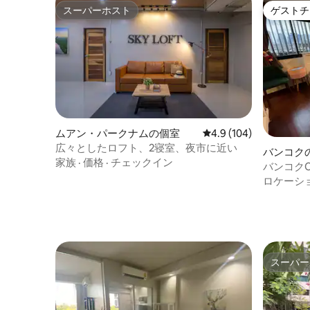
スーパーホスト
ゲストチ
スーパーホスト
ゲストチ
ムアン・パークナムの個室
レビュー104件、5つ星
4.9 (104)
広々としたロフト、2寝室、夜市に近い
バンコク
家族
·
価格
·
チェックイン
バンコク
ロケーシ
スーパー
スーパー