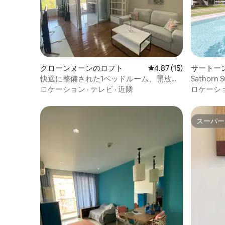
クローンヌーンのロフト
レビュー15件、5つ星中
4.87 (15)
サートー
快適に整備された1ベッドルーム、開放的
Sathor
な景色
ルコニー
ロケーション
·
テレビ
·
近隣
ロケーシ
スーパー
スーパー