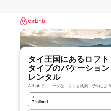
コ
ン
テ
ン
ツ
に
ス
キ
ッ
プ
タイ王国にあるロフト
タイプのバケーション
レンタル
Airbnbでユニークなロフトを検索・予約しよ
エリア
検索結果が表示されたら、上下の矢印キーを使っ