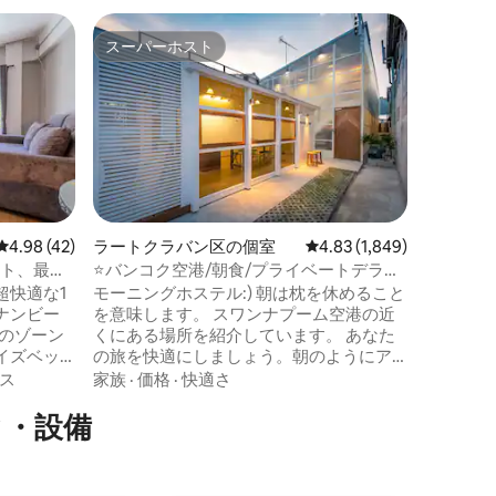
タオ島の
スーパーホスト
ゲスト
スーパーホスト
ゲスト
夕暮れど
ーム – Bud
メーハー
Buddha
ム付きの
から、タ
トランに
ロケーシ
沈む息を
専用バル
う。客室
レビュー42件、5つ星中4.98つ星の平均評価
4.98 (42)
ラートクラバン区の個室
レビュー1,849件、5つ星
4.83 (1,849)
コン、収
ート、最大
⭐バンコク空港/朝食/プライベートデラッ
ルームが
クスで無料送迎
超快適な1
モーニングホステル:) 朝は枕を休めること
Buddha
ナンビー
を意味します。 スワンナプーム空港の近
ースや楽
つのゾーン
くにある場所を紹介しています。 あなた
れられな
イズベッ
の旅を快適にしましょう。朝のようにア
す。
のソファ
ットホームなスタイルと白いモダンに見
ス
家族
·
価格
·
快適さ
が可能）が
えます。 おはようございます:)午前7時か
ィ・設備
のゾーン
ら午前10時まで営業 今度は朝食を提供し
バ
ます！ ！ ！ [私たちのメニュー] - Kai Kra
口、ダブ
Ta （タイ式朝食）セット 鶏のソーセージ
す。 ス
とチキンハム/オレンジジュース/牛乳/タ