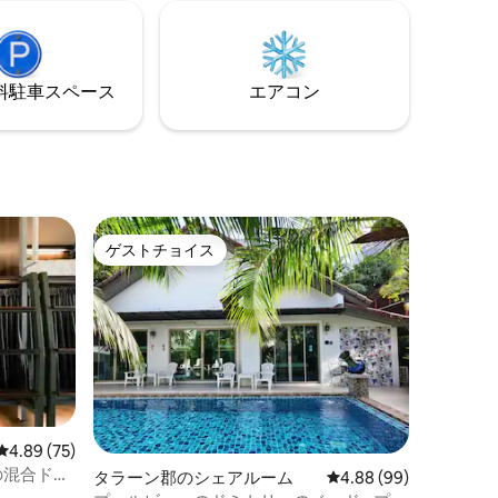
ボックス、
イのスイカを使ったエッグフライド ベジ
隣にはと
タリアン トースト／ヨーグルト／オレン
セブンイ
ジジュース／タイのスイカ
のビーチタ
⁠車ス⁠ペ⁠ー⁠ス
エアコン
ゲストチョイス
ゲストチョイス
レビュー75件、5つ星中4.89つ星の平均評価
4.89 (75)
の混合ドミ
タラーン郡のシェアルーム
レビュー99件、5つ星
4.88 (99)