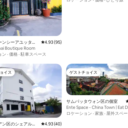
ーンシーアユッタヤ
レビュー95件、5つ星中4.93つ星の平均評価
4.93 (95)
室
mai Boutique Room
ョン
·
価格
·
駐車スペース
ョイス
ゲストチョイス
ョイス
ゲストチョイス
サムパッタウォン区の個室
Ente Space - China Town | Eat D
- LEO 4 th
ロケーション
·
家族
·
屋外スペー
アン区のシェアルー
レビュー40件、5つ星中4.93つ星の平均評価
4.93 (40)