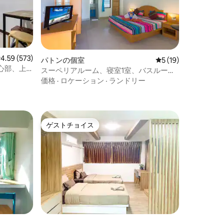
レビュー573件、5つ星中4.59つ星の平均評価
4.59 (573)
パトンの個室
レビュー19件、5
5 (19)
心部、上
スーペリアルーム、寝室1室、バスルーム1
室
価格
·
ロケーション
·
ランドリー
ゲストチョイス
ゲストチョイス