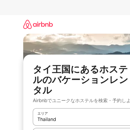
コ
ン
テ
ン
ツ
に
ス
キ
ッ
プ
タイ王国にあるホステ
ルのバケーションレン
タル
Airbnbでユニークなホステルを検索・予約し
エリア
検索結果が表示されたら、上下の矢印キーを使っ