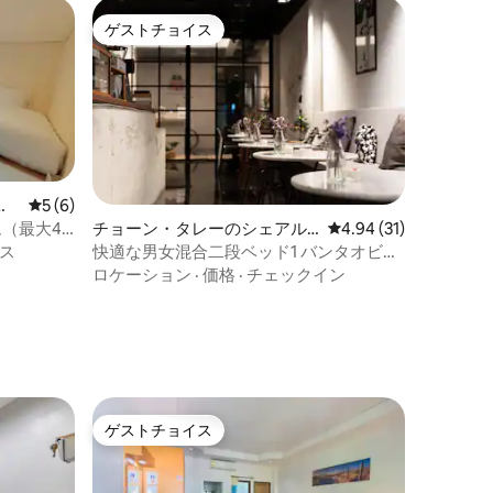
ゲストチョイス
ゲストチョイス
ラ
レビュー6件、5つ星中5つ星の平均評価
5 (6)
ム（最大4
チョーン・タレーのシェアル
レビュー31件、5つ星
4.94 (31)
ーム
ス
快適な男女混合二段ベッド1 バンタオビー
チ：Niece hostel
ロケーション
·
価格
·
チェックイン
ゲストチョイス
ゲストチョイス