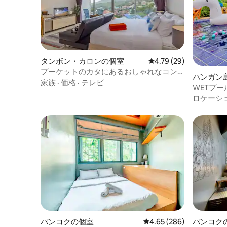
タンボン・カロンの個室
レビュー29件、5つ星中
4.79 (29)
プーケットのカタにあるおしゃれなコン
パンガン
ドミニアム
家族
·
価格
·
テレビ
WETプ
ーホステ
ロケーシ
バンコクの個室
レビュー286件、5つ星中
4.65 (286)
バンコク