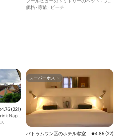
プールビューのドミトリーのベッド - プー
ケット空港
価格
·
家族
·
ビーチ
スーパーホスト
スーパーホスト
レビュー221件、5つ星中4.76つ星の平均評価
4.76 (221)
rink Nap!!
ス
パトゥムワン区のホテル客室
レビュー22件、5つ星
4.86 (22)