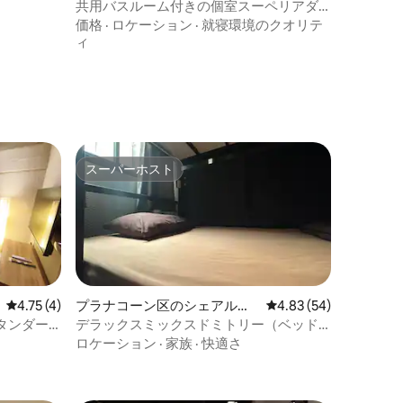
共用バスルーム付きの個室スーペリアダ
ブルルーム
価格
·
ロケーション
·
就寝環境のクオリテ
ィ
スーパーホスト
スーパーホスト
レビュー4件、5つ星中4.75つ星の平均評価
4.75 (4)
プラナコーン区のシェアルー
レビュー54件、5つ星
4.83 (54)
ム
タンダー
デラックスミックスドミトリー（ベッド
20台）
ロケーション
·
家族
·
快適さ