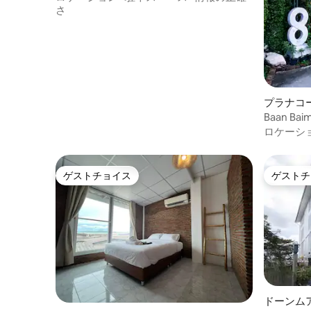
さ
プラナコ
ー郡の個
Baan Bai
ロケーシ
ゲストチョイス
ゲストチ
ゲストチョイス
ゲストチ
ドーンム