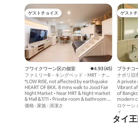
ゲストチョイス
ゲストチ
ゲストチョイス
ゲストチ
フワイクワーン区の個室
レビュー45件、5つ星中
4.93 (45)
プラナコ
ファミリーB・キングベッド・MRT・ナイ
ナポリ旧市
トマーケット・Netflix・毎日の清掃
*LOW RISE, not affected by earthquake
A private
HEART OF BKK. 8 mins walk to Jood Fair
Vibrant af
Night Market • Near MRT & Night market
of Bangko
& Mall &7/11 • Private room & bathroom •
modern c
Daily cleaning; Vacuum, Emptying trash
travel att
価格
·
家族
·
清潔さ
ロケーシ
can & Towels change • Luxury & very
Town , Kao San Ro
ィ
comfy sleep mattress Few minutes walk
タイ王
from Sub
from "Thailand Cultural Center" MRT
delicious 
(Subway) station. Surrounded by 24 hr
cozy coff
restaurants, Malls, street foods, and
creative a