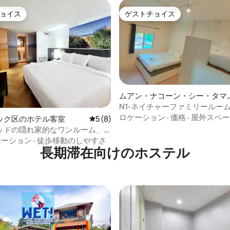
ョイス
ゲストチョイス
ョイス
ゲストチョイス
ムアン・ナコーン・シー・タマ
ートの個室
N1-ネイチャーファミリールー
名様まで）
ロケーション
·
価格
·
屋外スペー
中4.9つ星の平均評価
ック区のホテル客室
レビュー8件、5つ星中5つ星の平均評価
5 (8)
ッドの隠れ家的なワンルーム、
シン駅から100m
ケーション
·
徒歩移動のしやすさ
長期滞在向けのホステル