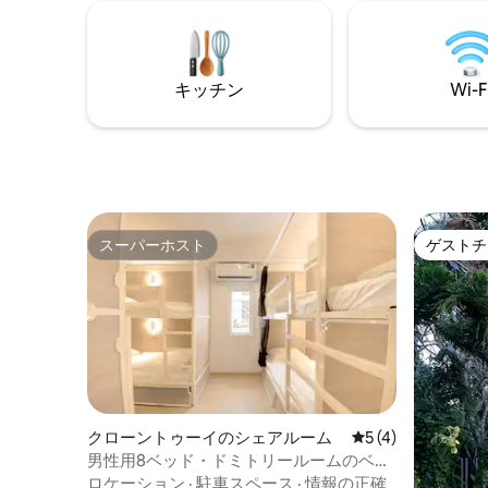
night market, Fully equip with WiFi,
connect, 
Toiletries, Pantry room. Making it ready
together.
to be your cozy place away from home
キッチン
Wi-F
スーパーホスト
ゲストチ
スーパーホスト
ゲストチ
クローントゥーイのシェアルーム
レビュー4件、5
5 (4)
男性用8ベッド・ドミトリールームのベッ
ド
ロケーション
·
駐車スペース
·
情報の正確