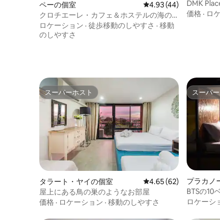
ム
DMK P
ペーの個室
レビュー44件、5つ星中
4.93 (44)
所
価格
·
ロ
クロチエーレ・カフェ＆ホステルの海の
眺め1
ロケーション
·
徒歩移動のしやすさ
·
移動
のしやすさ
スーパーホスト
スーパー
スーパーホスト
スーパー
プラカノ
タラート・ヤイの個室
レビュー62件、5つ星中
4.65 (62)
BTSの1
屋上にある鳥の巣のようなお部屋
ド1台@ス
ロケーシ
価格
·
ロケーション
·
移動のしやすさ