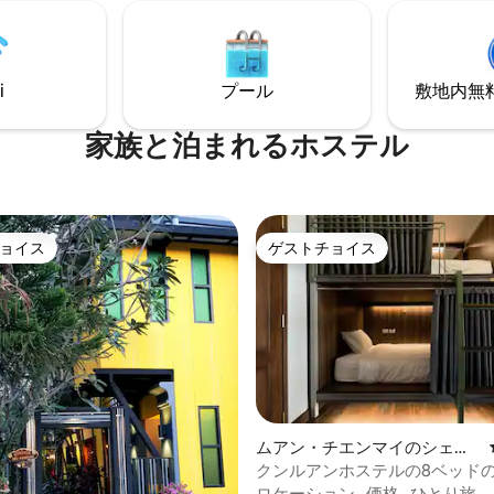
relax and explore the city
マートテレビ、Wi-Fi、セーフ
テーブルと椅子のセット。 すぐ
ても有名なタイ料理店があり、
レブンまで徒歩2分です。無料
i
プール
敷地内無料駐
オルもあります！！
家族と泊まれるホステル
ョイス
ゲストチョイス
ョイス
ゲストチョイス
つ星中5つ星の平均評価
ムアン・チエンマイのシェア
ルーム
クンルアンホステルの8ベッド
トリーのベッド
ロケーション
·
価格
·
ひとり旅