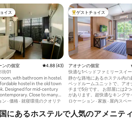
ョイス
ゲストチョイス
ョイス
大好評のゲストチョイスです。
4.93つ星の平均評価
ーンの個室
レビュー43件、5つ星中4.88つ星の平均評価
4.88 (43)
アオナンの個室
街01
快適な1ベッドファミリースイ
4名様までご宿泊いただけます
 room, with bathroom in hostel.
静かな路地にあるホステル内の
fordable hostel in the old town
ベッドルームユニットで、アオ
k. Designed for mid-century
チまで5分です。 お部屋には2
ontemporary. Close to many
があります。超快適なキングサ
raction, Grand palace , China
ドのある寝室とクイーンサイズ
ョン
·
価格
·
就寝環境のクオリテ
ロケーション
·
家族
·
屋内スペー
ad etc, 15 mins walk
ベッド（さらに2名様のご宿泊
国にあるホステルで人気のアメニテ
way and surrounding by
あるリビングルームです。両方
Thai local food. First floor with
には独自のエアコンがあります。 専用
ee shop co-working space
スルームには、冷水と温水の蛇
nd playful travelers looking to
ルレインシャワーが備わっていま