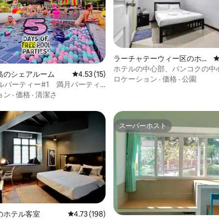
ラーチャテーウィー区のホテ
4.79つ星の平均評価
ル客室
ホテルの中心部、バンコクの中
島のシェアルーム
レビュー15件、5つ星中4.53つ星の平均評価
4.53 (15)
層階
ロケーション
·
価格
·
公園
ールパーティー#1 満月パーティ
ル（1ベッドあたり）
ョン
·
価格
·
清潔さ
スーパーホスト
スーパーホスト
4.65つ星の平均評価
のホテル客室
レビュー198件、5つ星中4.73つ星の平均評価
4.73 (198)