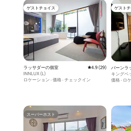
ゲストチョイス
ゲストチ
ゲストチョイス
ゲストチ
ラッサダーの個室
レビュー29件、5つ星
4.9 (29)
バーンラ
INNLUX (L)
キングベ
BTSタク
ロケーション
·
価格
·
チェックイン
価格
·
ロ
スーパーホスト
スーパーホスト