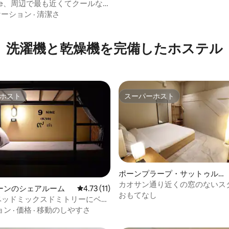
lace、周辺で最も近くてクールな場
4.93つ星の平均評価
ケーション
·
清潔さ
洗濯機と乾燥機を完備したホステル
ホスト
スーパーホスト
ホスト
スーパーホスト
ポーンプラープ・サットゥル
ー・パイ区の個室
カオサン通り近くの窓のないス
ーンのシェアルーム
レビュー11件、5つ星中4.73つ星の平均評価
4.73 (11)
4.65つ星の平均評価
ドルーム
おもてなし
0ベッドミックスドミトリーにベッ
クンビット50
ョン
·
価格
·
移動のしやすさ