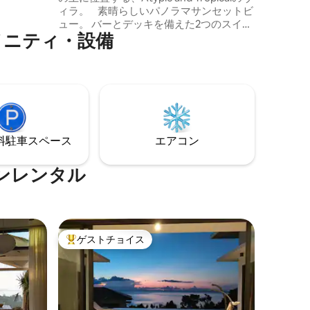
ィラ。 素晴らしいパノラマサンセットビ
ュー。 バーとデッキを備えた2つのスイミ
メニティ・設備
ングプール。素晴らしい「傘」屋根の下
にあるとても素敵なオープンリビングル
ーム。エアコンとキングサイズのベッド
を備えた2つの魅力的なキャノピーベッド
ルーム。仕事や3つ目の部屋として理想的
なメザニンが1つあります。素晴らしい夕
日を楽しめる素晴らしい海の景色。 この
家は、土地の自然な形に合い、自然と調
⁠車ス⁠ペ⁠ー⁠ス
エアコン
和した方法で建てられています。
ンレンタル
ゲストチョイス
大好評のゲストチョイスです。