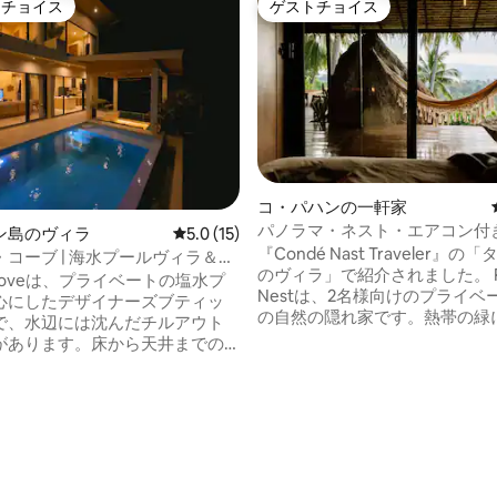
トチョイス
ゲストチョイス
ゲストチョイスです。
ゲストチョイス
中5.0つ星の平均評価
コ・パハンの一軒家
パノラマ・ネスト・エアコン付
ン島のヴィラ
レビュー15件、5つ星中5.0つ星の平均評価
5.0 (15)
見える自然の中の隠れ家
『Condé Nast Traveler』
コーブ | 海水プールヴィラ＆沈
のヴィラ」で紹介されました。 Panorama
ンジ
n Coveは、プライベートの塩水プ
Nestは、2名様向けのプライベ
心にしたデザイナーズブティッ
の自然の隠れ家です。熱帯の緑
で、水辺には沈んだチルアウト
れ、海と島のパノラマの景色が
があります。床から天井までの
す。 特長： 🌅 壮大な景色 🛏️ エアコン付
ラス製ドアから、リビングスペ
きの海が見える寝室 🌿 自然の
屋根付きのダイニングとラウン
プライベートな隠れ家 🚿 レイ
広々としたプールサイドテラス
とエコ洗面用品 🍳 設備・器具
とができます。山の景色が見え
キッチン 🪴 オープンテラスと
スルーム付きのベッドルーム2室
リア 快適で静かな、ゆったりとした島で
ニー。フルキッチン、75インチ
の休暇を求めるカップルやお一
速ファイバーWi-Fi、ランドリ