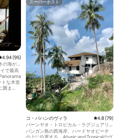
スーパーホスト
ゲスト
スーパーホスト
ゲスト
KUUL Vi
これはヴ
けた、プラ
ン島のプ
インテリア、
ートプー
のインテ
イナー＋
「仏の足
レビュー95件、5つ星中4.94つ星の平均評価
4.94 (95)
建てられ
きの海が
ります 
の「タイで最高
ティング
験） 本当に安らぎを感じられる贅沢をお
ートな木造
求めなら
に囲ま
見渡せま
中の木造の
ンシャワー
のそろった
コ・パハンのヴィラ
レビュー79件、5つ星
4.8 (79)
リビングエ
バーンヤオ・トロピカル・ラグジュアリ
ー・サンセット・シービュー・ヴィラ
パンガン島の西海岸、ハードヤオビーチ
人での旅
の上に位置する、Atypic and Tropicalのヴ