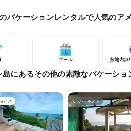
行者に最適です。
、ゲストバスルーム。マデアワ
部に位置する独立した宿泊施設
・サラやヒン・コングまで数
のバケーションレンタルで人気のア
なゼンビーチの夕日も見ること
す。
i
プール
敷地内無料駐
ン島にあるその他の素敵なバケーショ
ョイス
スーパーホスト
ョイス
スーパーホスト