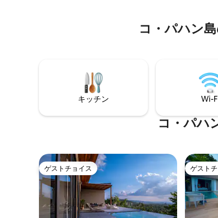
散策道、活気に満ちた地元の文化まで車
ールーム
ですぐの距離にあります。 今すぐ予約し
ンの中心
て、ユニークなトロピカル体験をお楽し
で、トン
コ・パハン島
みください。
分。有名
ができま
キッチン
Wi-F
コ・パハ
ゲストチョイス
ゲストチ
ゲストチョイス
ゲストチ