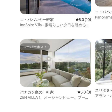
コ・パハ
Panora
コ・パハンの一軒家
レビュー10件、5つ星
5.0 (10)
キゾチッ
InnSpire Villa - 素晴らしい夕日を眺めるこ
とができます
スーパーホスト
スーパー
スーパーホスト
スーパー
スリタヌ
パナガン島の一軒家
レビュー3件、5つ星
5.0 (3)
アラン・
ZEN VILLA 1、オーシャンビュー、プー
ィラ
ル、3ベッドルーム