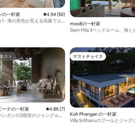
ンの一軒家
レビュー50件、5つ星中4.94つ星の平均評価
4.94 (50)
ma 1 - 海の景色が見える高級でエ
中5.0つ星の平均評価
moo8の一軒家
クなヴィラ
Siam Mila 3ベッドルーム、海
の景色が楽しめるヴィラ1
ホスト
ゲストチョイス
ホスト
ゲストチョイス
ビーチの一軒家
レビュー7件、5つ星中4.86つ星の平均評価
4.86 (7)
中5.0つ星の平均評価
Koh Phangan の一軒家
パンガンの2寝室のジャングルヴ
Villa Srithanuのプールとジャ