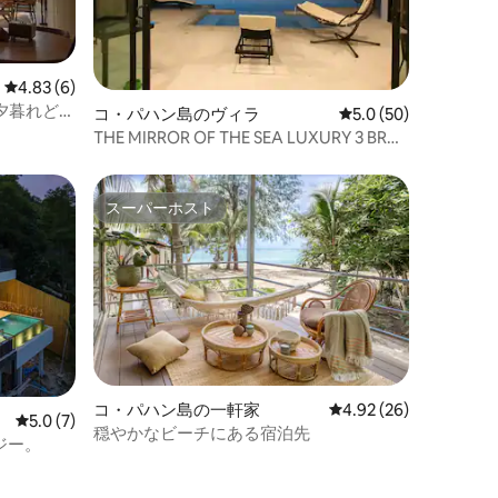
レビュー6件、5つ星中4.83つ星の平均評価
4.83 (6)
と夕暮れどき
コ・パハン島のヴィラ
レビュー50件、5つ星
5.0 (50)
THE MIRROR OF THE SEA LUXURY 3 BR
VILLA HAAD YAO
スーパーホスト
スーパーホスト
コ・パハン島の一軒家
レビュー26件、5つ星
4.92 (26)
レビュー7件、5つ星中5.0つ星の平均評価
5.0 (7)
穏やかなビーチにある宿泊先
グジー。