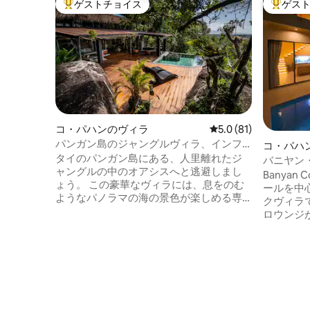
ゲストチョイス
ゲス
大好評のゲストチョイスです。
大好評の
コ・パハンのヴィラ
レビュー81件、5つ星
5.0 (81)
パンガン島のジャングルヴィラ、インフ
コ・パハ
ィニティプール、海の眺め
タイのパンガン島にある、人里離れたジ
バニヤン・
ャングルの中のオアシスへと逃避しまし
んだラウ
Banya
ょう。 この豪華なヴィラには、息をのむ
ールを中
ようなパノラマの海の景色が楽しめる専
クヴィラ
用のインフィニティプール、広々とした
ロウンジ
キングベッドルーム、モダンな快適さが
高さのガ
すべて備わったオープンプランのリビン
ースから
グエリアがあります。 緑豊かなジャング
ジがある
ルに囲まれたこのヴィラは、完全なプラ
に出るこ
イバシーと静けさをお約束します。平穏
る専用バ
な隠れ家を探しているカップルに最適で
とバルコ
す。 手つかずの自然が残るビーチ、自然
テレビ、高