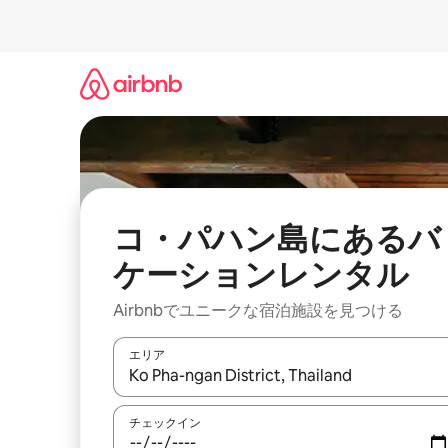
コ
ン
テ
ン
ツ
に
ス
キ
ッ
プ
コ・パハン島にあるバ
ケーションレンタル
Airbnbでユニークな宿泊施設を見つける
エリア
検索結果が表示されたら、上下の矢印キーを使っ
チェックイン