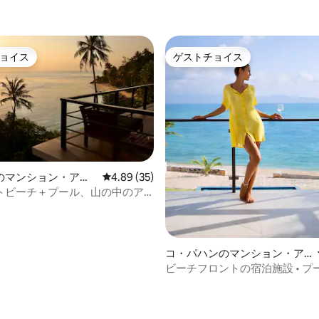
ョイス
ゲストチョイス
ョイス
ゲストチョイス
のマンション・アパ
レビュー35件、5つ星中4.89つ星の平均評価
4.89 (35)
トビーチ＋プール、山の中のア
コ・パハンのマンション・ア
パート
ビーチフロントの宿泊施設 • プー
眺め • 2ベッドルームのマンシ
ート