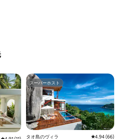
先
スーパーホスト
スーパーホスト
タオ島のヴィラ
レビュー66件、5つ星
4.94 (66)
レビュー11件、5つ星中4.91つ星の平均評価
4.91 (11)