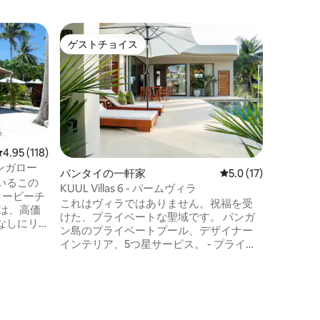
コ・パハ
ゲストチョイス
ゲス
ゲストチョイス
大好評
ビーチに
地元の人
う！ヴィ
からすぐ
トラン、
に近い立地です。 
提供して
います。追
レビュー118件、5つ星中4.95つ星の平均評価
4.95 (118)
ラには、
バンガロー
バンタイの一軒家
レビュー17件、5つ
5.0 (17)
国立公園
いるこの
KUUL Villas 6 - パームヴィラ
ー／パティオ
ロービーチ
これはヴィラではありません。祝福を受
さい。2
は、高価
けた、プライベートな聖域です。 パンガ
から午後
なしにリ
ン島のプライベートプール、デザイナー
生する可
います
インテリア、5つ星サービス。 - プライベ
。平和で
ートプールとひっそりとしたテラス - 特注
バンガロ
のインテリア（エストニアのトップデザ
達との平和
イナー＋アジアの手作り作品） - 地元では
様連れ、
「仏の足跡」として知られている土地に
ライベー
建てられており、敷地の上には寺院があ
は、ゲス