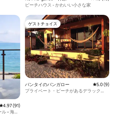
ビーチハウス - かわいい小さな家
ゲストチョイス
ゲストチョイス
バンタイのバンガロー
レビュー9件、5つ星
5.0 (9)
プライベート・ビーチがあるデラック
ス・バンガロー。
レビュー91件、5つ星中4.97つ星の平均評価
4.97 (91)
ル • 海の
ョン・アパ