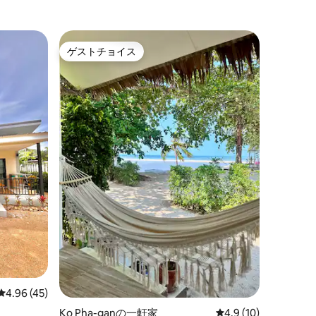
ゲストチョイス
ゲストチョイス
レビュー45件、5つ星中4.96つ星の平均評価
4.96 (45)
Ko Pha-ganの一軒家
レビュー10件、5つ
4.9 (10)