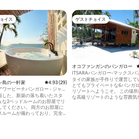
ョイス
ゲストチョイス
ョイス
ゲストチョイス
オコファンガンのバンガロー
ITSARAバンガロー-マックス
タイの家族が手作りで運営して
ン島の一軒家
レビュー29件、5つ星中4.93つ星の平均評価
4.93 (29)
とてもプライベートな6バンガ
ワービーチバンガロー - ジャグ
リゾートへようこそ。 この場所
日を眺める
面した、新築の落ち着いたスタ
な高級リゾートのような雰囲気
ュな2ベッドルームのお部屋でリ
ラックスできるように作られて
ださい。 両方のお部屋に
が、本当の贅沢さを提供します
スルームが備わっており、完全
シンプル、エゴはありません。 
ベートです。家族でのご滞在の
ーを1つ選ぶか、カップルで友
ドアを開けてお使いいただけま
な休暇を過ごしましょう。 お子
ご家族、お友達同士、またはプ
わずか数歩のビーチを散歩した
トな休暇に最適です。 この場所