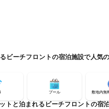
デッキで朝のコーヒーを飲みな
ト以外はいない小さなプライベ
クスしたりできます。 夕方
チの周りに構築されています。 
ンチックな時間を過ごしたり、
す。小さな楽園です
めながらジャグジーでリラック
ださい。 ミニ冷蔵庫、電
、コーヒー/紅茶メーカーが含ま
中4.98つ星の平均評価
す。
るビーチフロントの宿泊施設で人気
i
プール
敷地内無料駐
ットと泊まれるビーチフロントの宿