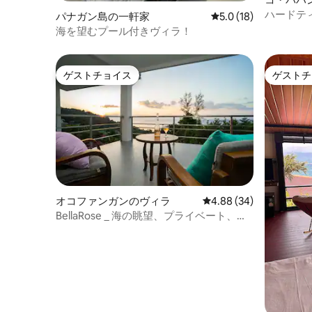
ハードティ
パナガン島の一軒家
レビュー18件、5つ星
5.0 (18)
海を望むプール付きヴィラ！
ゲストチョイス
ゲストチ
ゲストチョイス
ゲストチ
オコファンガンのヴィラ
レビュー34件、5つ星中
4.88 (34)
BellaRose _ 海の眺望、プライベート、ビ
ーチに近い