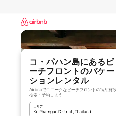
コ
ン
テ
ン
ツ
に
ス
キ
ッ
プ
コ・パハン島にあるビ
ーチフロントのバケー
ションレンタル
Airbnbでユニークなビーチフロントの宿泊施
検索・予約しよう
エリア
検索結果が表示されたら、上下の矢印キーを使っ