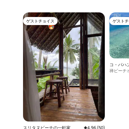
ゲストチョイス
ゲストチ
ゲストチョイス
ゲストチ
コ・パハ
禅ビーチ
ス・海の
スリタヌビーチの一軒家
レビュー50件、5つ星中
4.96 (50)