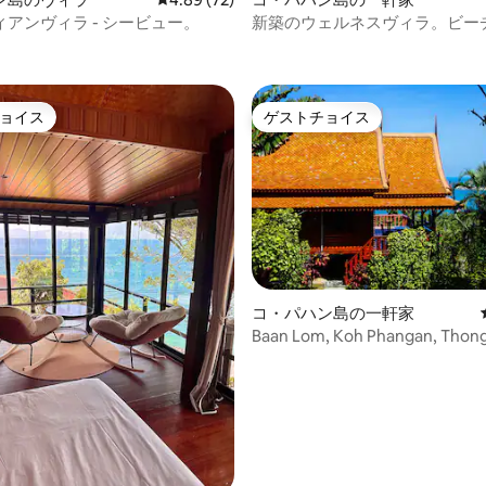
アンヴィラ - シービュー。
新築のウェルネスヴィラ。ビー
中5.0つ星の平均評価
歩2分
ョイス
ゲストチョイス
ョイス
ゲストチョイス
4.88つ星の平均評価
コ・パハン島の一軒家
Baan Lom, Koh Phangan, Thong
noi