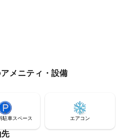
ります - 迅速で静かな5つ星レベルのホス
ートビー
ティング（チェックイン、交通手段、体
穏やかで
験） 本当に安らぎを感じられる贅沢をお
求めなら、KUULへようこそ。
のアメニティ・設備
⁠車ス⁠ペ⁠ー⁠ス
エアコン
泊先