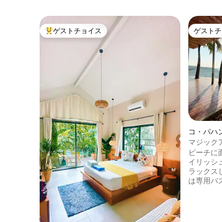
ゲストチョイス
ゲストチ
大好評のゲストチョイスです。
ゲストチ
コ・パハ
マジックア
ジーで夕
ビーチに
イリッシ
ラックスしてく
は専用バ
にプライ
場合は、
す。 オーシャンビューを楽しんだり、ベ
ッドから