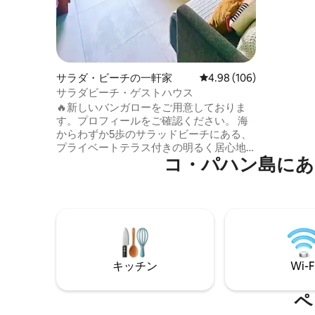
り、専用
がらリラッ
は、ロマ
夕日を眺
スしたりしてく
子レンジ
サラダ・ビーチの一軒家
レビュー106件、5つ星
4.98 (106)
れていま
サラダビーチ・ゲストハウス
🔥新しいバンガローをご用意しておりま
す。プロフィールをご確認ください。 海
からわずか5歩のサラッドビーチにある、
プライベートテラス付きの明るく居心地
コ・パハン島にあ
の良いゲストハウスへようこそ。 ここは
ご休暇にぴったりの場所です。絶景を楽
しんだり、サンゴ礁の中でシュノーケリ
ングをしたり、素晴らしい海洋生物を探
索したりできます。 全壁ビデオプロジェ
クター、音楽用のAlexaスピーカー、コー
ヒーマシン、無料のウェルカムミニバー
をお楽しみください。 ビーチでは、ワイ
キッチン
Wi-F
ングラスや地ビールを片手にバーベキュ
ー、心落ち着く海風、ライブミュージッ
ク、ファイヤーショーを楽しめます。
ペ