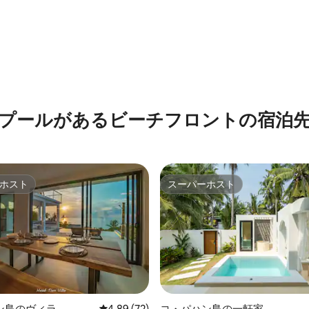
中5.0つ星の平均評価
プールがあるビーチフロントの宿泊
ホスト
スーパーホスト
ホスト
スーパーホスト
ン島のヴィラ
レビュー72件、5つ星中4.89つ星の平均評価
4.89 (72)
コ・パハン島の一軒家