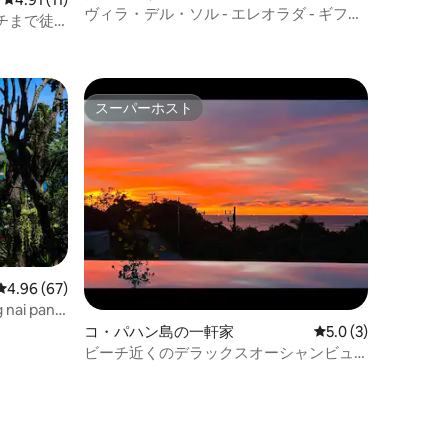
ヴィラ・デル・ソル - エレオラダ - ギフ
チまで徒
ト・オブ・ザ・サン
スーパーホスト
スーパーホスト
レビュー67件、5つ星中4.96つ星の平均評価
4.96 (67)
 nai pan
コ・パハン島の一軒家
レビュー3件、5つ星
5.0 (3)
ビーチ近くのデラックスオーシャンビュ
ープールヴィラ