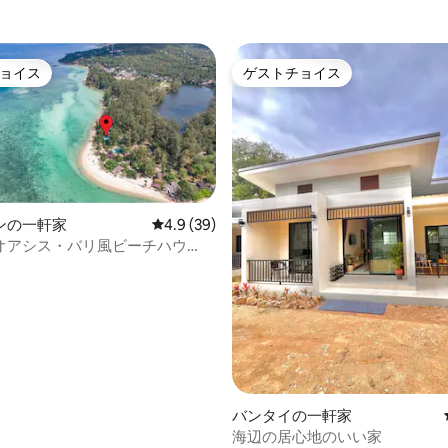
ョイス
ゲストチョイス
ョイス
ゲストチョイス
ンの一軒家
レビュー39件、5つ星中4.9つ星の平均評価
4.9 (39)
オアシス・バリ風ビーチハウ
眺め
バンタイの一軒家
海辺の居心地のいい家
4.96つ星の平均評価