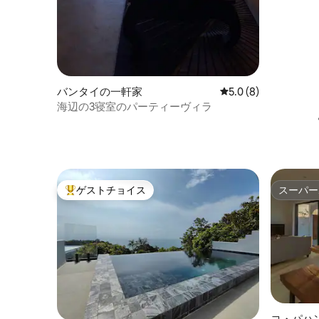
バンタイの一軒家
レビュー8件、5つ星
5.0 (8)
海辺の3寝室のパーティーヴィラ
ゲストチョイス
スーパー
大好評のゲストチョイスです。
スーパー
コ・パハ