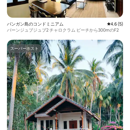
パンガン島のコンドミニアム
レビュー5
4.6 (5)
バーンジュブジュブ2 チャロクラム ビーチから300mのF2
スーパーホスト
スーパーホスト