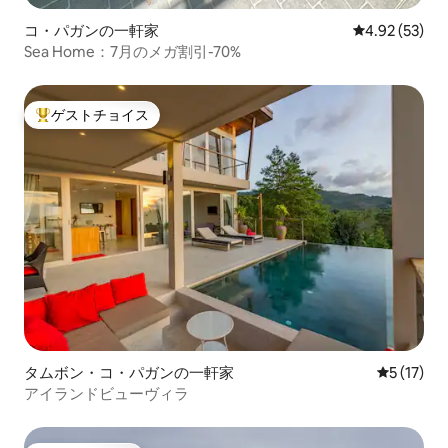
コ・パガンの一軒家
レビュー53件
4.92 (53)
Sea Home：7月のメガ割引-70%
ゲストチョイス
大好評のゲストチョイスです。
タムボン・コ・パガンの一軒家
レビュー1
5 (17)
アイランドビューヴィラ