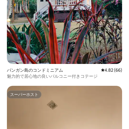
パンガン島のコンドミニアム
レビュー66件
4.82 (66)
魅力的で居心地の良いバルコニー付きコテージ
スーパーホスト
スーパーホスト