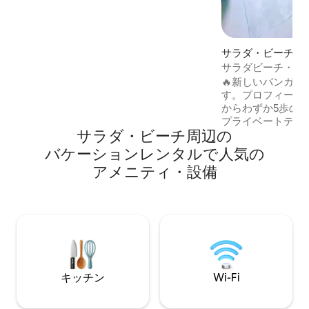
す。 手つかずの自然が残るビーチ、自然
散策道、活気に満ちた地元の文化まで車
ですぐの距離にあります。 今すぐ予約し
て、ユニークなトロピカル体験をお楽し
サラダ・ビーチの
みください。
サラダビーチ・ゲ
🔥新しいバンガ
す。プロフィールを
からわずか5歩の
プライベートテラ
サラダ・ビーチ⁠周⁠辺⁠の
の良いゲストハウスへ
ご休暇にぴったり
バ⁠ケ⁠ー⁠シ⁠ョ⁠ン⁠レ⁠ン⁠タ⁠ル⁠で人⁠気⁠の
しんだり、サンゴ
ア⁠メ⁠ニ⁠テ⁠ィ⁠・⁠設⁠備
ングをしたり、素
索したりできます。 全壁ビデオプロ
クター、音楽用のA
ヒーマシン、無料
をお楽しみください。 ビーチで
ングラスや地ビー
ー、心落ち着く海
ク、ファイヤーシ
キッチン
Wi-Fi