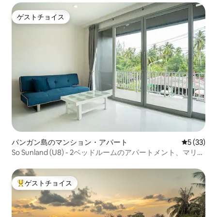
ゲストチョイス
ゲストチョイス
パンガン島のマンション・アパート
レビュー3
5 (33)
So Sunland (U8) - 2ベッドルームのアパートメント、マリビ
ュービーチまで徒歩5分
ゲストチョイス
大好評のゲストチョイスです。