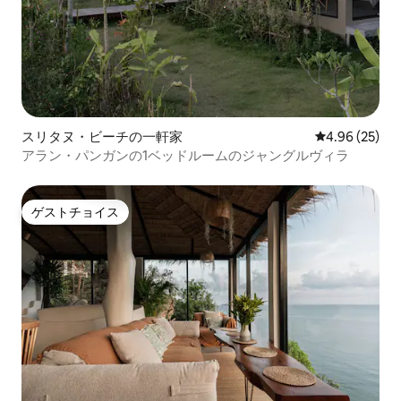
スリタヌ・ビーチの一軒家
レビュー25件
4.96 (25)
アラン・パンガンの1ベッドルームのジャングルヴィラ
ゲストチョイス
ゲストチョイス