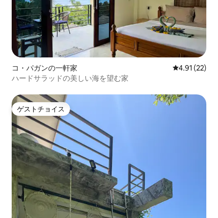
コ・パガンの一軒家
レビュー22件
4.91 (22)
ハードサラッドの美しい海を望む家
ゲストチョイス
ゲストチョイス