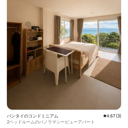
バンタイのコンドミニアム
レビュー3件
4.67 (3)
2ベッドルームのパノラマシービューアパート