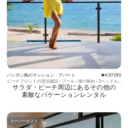
パンガン島のマンション・アパート
レビュー91件
4.97 (91)
ビーチフロントの宿泊施設 • プール • 海の眺め • 2ベッドル
サラダ・ビーチ⁠周⁠辺⁠に⁠あ⁠るそ⁠の⁠他⁠の
ームのマンション・アパート
素⁠敵⁠なバ⁠ケ⁠ー⁠シ⁠ョ⁠ン⁠レ⁠ン⁠タ⁠ル
スーパーホスト
スーパーホスト