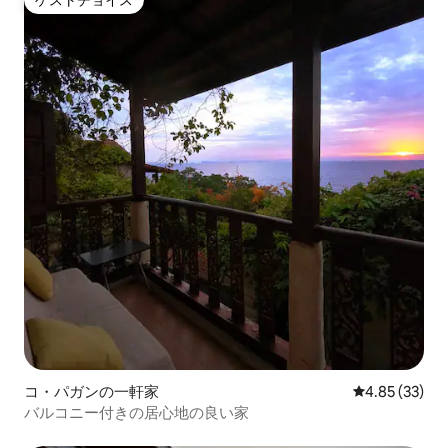
ゲストチョイス
ゲストチョイス
コ・パガンの一軒家
レビュー33件
4.85 (33)
バルコニー付きの居心地の良い家