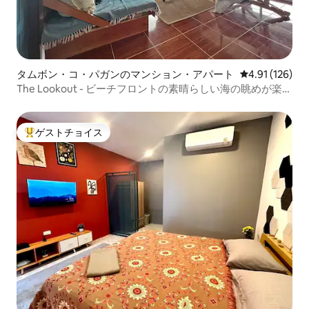
タムボン・コ・パガンのマンション・アパート
レビュー126件
4.91 (126)
The Lookout - ビーチフロントの素晴らしい海の眺めが楽し
めるベッドルーム！
ゲストチョイス
大好評のゲストチョイスです。