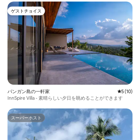
ゲストチョイス
ゲストチョイス
パンガン島の一軒家
レビュー1
5 (10)
InnSpire Villa - 素晴らしい夕日を眺めることができます
スーパーホスト
スーパーホスト