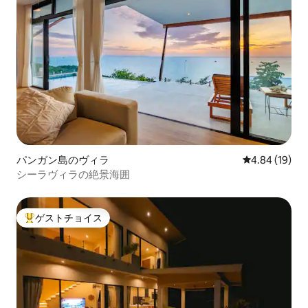
パンガン島のヴィラ
レビュー19件
4.84 (19)
シーラヴィラの絶景海囲
ゲストチョイス
大好評のゲストチョイスです。