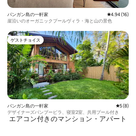
パンガン島の一軒家
レビュー16件
4.94 (16)
崖沿いのオーガニックプールヴィラ・海と山の景色
ゲストチョイス
ゲストチョイス
パンガン島の一軒家
レビュー
5 (8)
デザイナーズバンブービラ、寝室2室、共用プール付き
エアコン付きのマンション・アパート