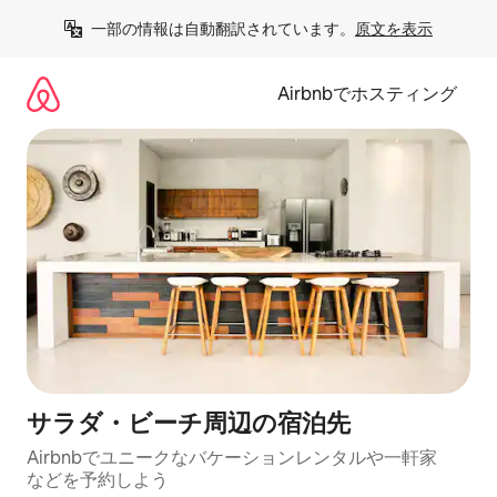
コ
一部の情報は自動翻訳されています。
原文を表示
ン
テ
ン
Airbnbでホスティング
ツ
に
ス
キ
ッ
プ
サラダ・ビーチ⁠周⁠辺⁠の宿⁠泊⁠先
Airbnbでユニークなバ⁠ケ⁠ー⁠シ⁠ョ⁠ンレ⁠ン⁠タ⁠ルや一⁠軒⁠家
な⁠ど⁠を予⁠約⁠し⁠よ⁠う