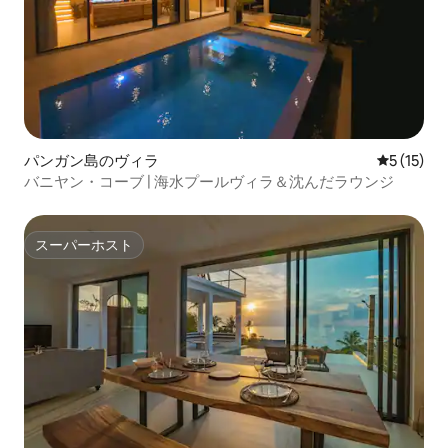
パンガン島のヴィラ
レビュー1
5 (15)
バニヤン・コーブ | 海水プールヴィラ＆沈んだラウンジ
スーパーホスト
スーパーホスト