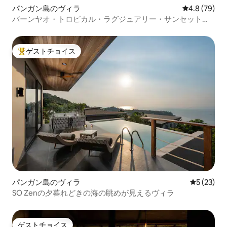
パンガン島のヴィラ
レビュー79
4.8 (79)
バーンヤオ・トロピカル・ラグジュアリー・サンセット・
シービュー・ヴィラ
ゲストチョイス
大好評のゲストチョイスです。
パンガン島のヴィラ
レビュー2
5 (23)
SO Zenの夕暮れどきの海の眺めが見えるヴィラ
ゲストチョイス