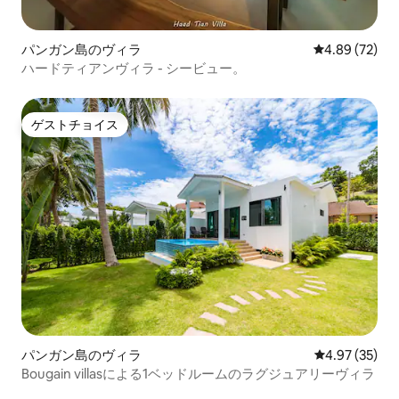
パンガン島のヴィラ
レビュー72件
4.89 (72)
ハードティアンヴィラ - シービュー。
ゲストチョイス
ゲストチョイス
パンガン島のヴィラ
レビュー35件
4.97 (35)
Bougain villasによる1ベッドルームのラグジュアリーヴィラ