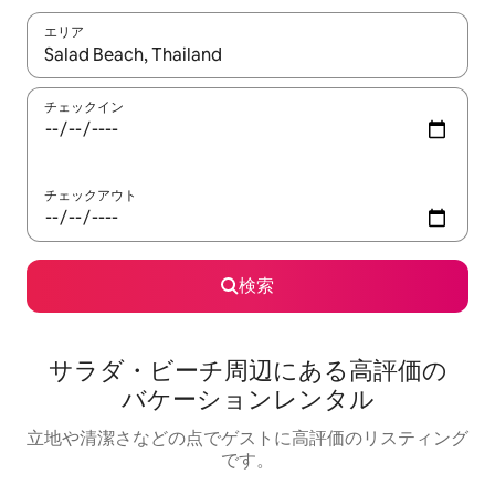
エリア
検索結果が表示されたら、上下の矢印キーを使って移動するか、
チェックイン
チェックアウト
検索
サラダ・ビーチ⁠周⁠辺⁠に⁠あ⁠る高⁠評⁠価⁠の
バ⁠ケ⁠ー⁠シ⁠ョ⁠ン⁠レ⁠ン⁠タ⁠ル
立地や清潔さなどの点でゲストに高評価のリスティング
です。