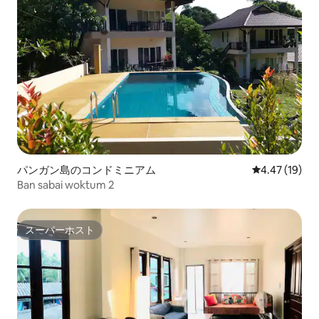
パンガン島のコンドミニアム
レビュー19件
4.47 (19)
Ban sabai woktum 2
スーパーホスト
スーパーホスト