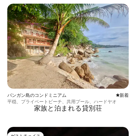
パンガン島のコンドミニアム
新しい宿
新着
平穏、プライベートビーチ、共用プール、ハードヤオ
家族と泊まれる貸別荘