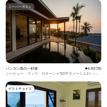
スーパーホスト
スーパーホスト
パンガン島の一軒家
レビュー15件
4.93 (15)
シービュー・ヴィラ・ガネーシャ150平方メートル2ベッド
ルーム
ゲストチョイス
ゲストチョイス