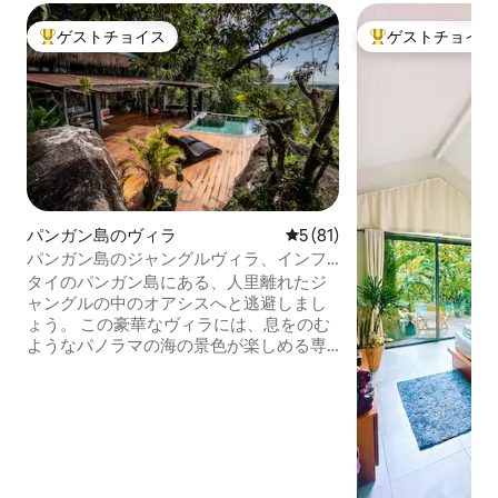
ゲストチョイス
ゲストチョイス
大好評のゲストチョイスです。
大好評のゲストチ
パンガン島のヴィラ
レビュー81件、5つ星中5つ
5 (81)
パンガン島のジャングルヴィラ、インフ
ィニティプール、海の眺め
タイのパンガン島にある、人里離れたジ
ャングルの中のオアシスへと逃避しまし
ょう。 この豪華なヴィラには、息をのむ
ようなパノラマの海の景色が楽しめる専
用のインフィニティプール、広々とした
キングベッドルーム、モダンな快適さが
すべて備わったオープンプランのリビン
グエリアがあります。 緑豊かなジャング
ルに囲まれたこのヴィラは、完全なプラ
イバシーと静けさをお約束します。平穏
な隠れ家を探しているカップルに最適で