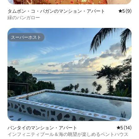
タムボン・コ・パガンのマンション・アパート
レビュー
5 (9)
緑のバンガロー
スーパーホスト
スーパーホスト
バンタイのマンション・アパート
レビュー1
5 (14)
インフィニティプール＆海の眺望が楽しめるペントハウス