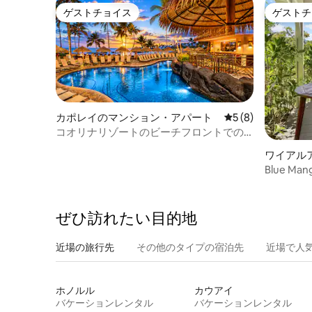
ゲストチョイス
ゲストチ
ゲストチョイス
ゲストチ
カポレイのマンション・アパート
レビュー8件、5つ
5 (8)
コオリナリゾートのビーチフロントでの
楽しみ+アメニティ、ワンルーム
ワイアル
Blue M
の隠れ家
ぜひ訪⁠れ⁠た⁠い目⁠的⁠地
近場の旅行先
その他のタ⁠イ⁠プ⁠の宿⁠泊⁠先
近場で人
ホノルル
カウアイ
バケーションレンタル
バケーションレンタル