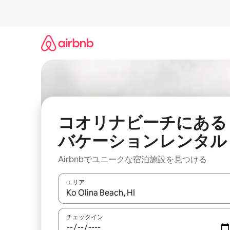
コ
ン
テ
ン
ツ
に
ス
キ
ッ
プ
コオリナビーチにある
バケーションレンタル
Airbnbでユニークな宿泊施設を見つける
エリア
検索結果が表示されたら、上下の矢印キーを使っ
チェックイン