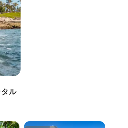
ンタル
カポレイ