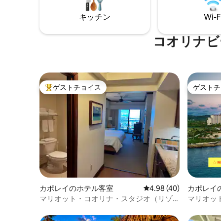
ネスセン
境でリラックスされる場合でも、この宿
キッチン
Wi-F
泊先は、真の第二の我が家として求めら
れる快適さと安定感を提供します。
コオリナビ
ゲストチョイス
ゲストチ
大好評のゲストチョイスです。
ゲストチ
カポレイのホテル客室
レビュー40件、5つ星中
4.98 (40)
カポレイ
マリオット・コオリナ・スタジオ（リゾ
マリオッ
ート全施設利用可）
2人用ス