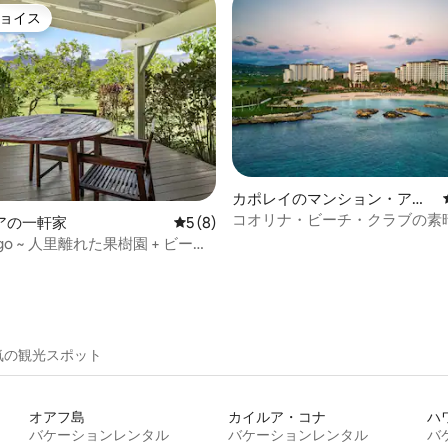
ョイス
ョイス
星中5つ星の平均評価
カポレイのマンション・アパ
ート
コオリナ・ビーチ・クラブの素
アの一軒家
レビュー8件、5つ星中5つ星の平均評価
5 (8)
お部屋
ango ~ 人里離れた果樹園 + ビーチ
！
気の観光スポット
オアフ島
カイルア・コナ
ハ
バケーションレンタル
バケーションレンタル
バ