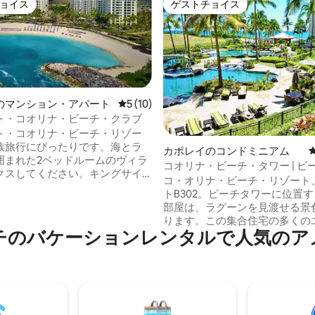
ョイス
ゲストチョイス
ョイス
ゲストチョイス
のマンション・アパート
レビュー10件、5つ星中5つ星の平均評価
5 (10)
ト・コオリナ・ビーチ・クラブ
ト・コオリナ・ビーチ・リゾー
4.94つ星の平均評価
族旅行にぴったりです。海とラ
カポレイのコンドミニアム
囲まれた2ベッドルームのヴィラ
コオリナ・ビーチ・タワー | ビ
クスしてください。キングサイ
| リゾートプール！
コ・オリナ・ビーチ・リゾート
と専用バスルームを備えたマス
トB302。ビーチタワーに位置
ドルームと、キングサイズベッ
部屋は、ラグーンを見渡せる景
目のバスルームにアクセスできる
ります。この集合住宅の多くの
ーソファを備えたゲストルーム
チのバケーションレンタルで人気のア
とは異なり、B302は水辺に最
ます。リビングエリアにはスリ
ーに位置し、海の景色と息をの
ファがあり、最大8名様までお休
ハワイの夕焼けを見渡せます。
けます。キッチンとランドリー
グーン沿いの景色の良い散歩道
で、ストレスのない休暇を過ご
みいただくか、ディズニー・ア
できます。ビーチで遊んだ後
リゾートまで少し散歩してみて
プール、ホットタブ、フィット
い。 現役の救急隊員または米軍退役軍人