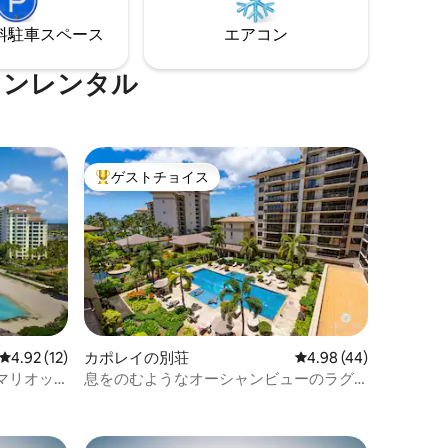
45.00米ドル
ョンにつ
⁠車ス⁠ペ⁠ー⁠ス
エアコン
たちの心
ョンレンタル
ゲストチョイス
大好評のゲストチョイスです。
レビュー12件、5つ星中4.92つ星の平均評価
4.92 (12)
カポレイの別荘
レビュー44件、5つ星
4.98 (44)
マリオッ
息をのむようなオーシャンビューのラグ
ジュアリーヴィラ