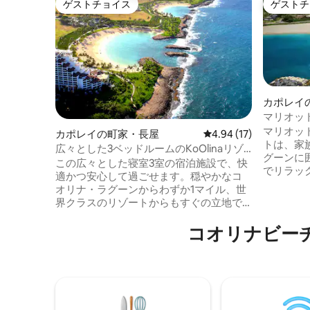
ゲストチョイス
ゲストチ
ゲストチョイス
ゲストチ
カポレイ
マリオッ
マリオッ
カポレイの町家・長屋
レビュー17件、5つ星中
4.94 (17)
トは、家
広々とした3ベッドルームのKoOlinaリゾ
グーンに
ートヴィラ～ゴルフ、ビーチ、ダイニン
この広々とした寝室3室の宿泊施設で、快
でリラッ
グ
適かつ安心して過ごせます。穏やかなコ
ズベッド
オリナ・ラグーンからわずか1マイル、世
ターベッ
界クラスのリゾートからもすぐの立地で
ドと2つ
す。 プールでくつろぎ、ホットタブでリ
スリーパ
コオリナビー
フレッシュし、長期滞在向けに設計さ
が含まれ
れ、考え抜かれた設備が整ったこの宿泊
ーパーソ
施設をお楽しみください。 ご家族と充実
みいただ
した時間を過ごすために滞在される場合
があるの
でも、近くでゴルフや夕暮れどきの散歩
すことが
を楽しむために滞在される場合でも、あ
は、屋外
るいは単に静かなリゾートスタイルの環