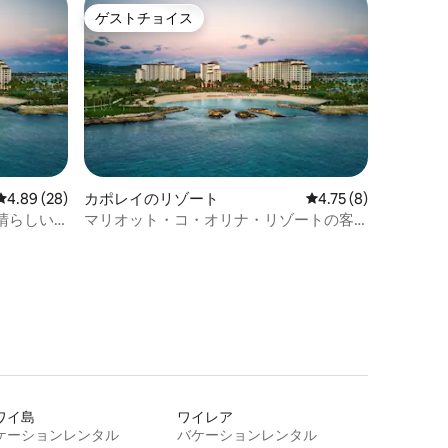
ゲストチョイス
ゲストチョイス
レビュー28件、5つ星中4.89つ星の平均評価
4.89 (28)
カポレイのリゾート
レビュー8件、5つ星
4.75 (8)
晴らしい
マリオット・コ・オリナ・リゾートの客
室（4名様用）
ワイ島
ワイレア
ケーションレンタル
バケーションレンタル