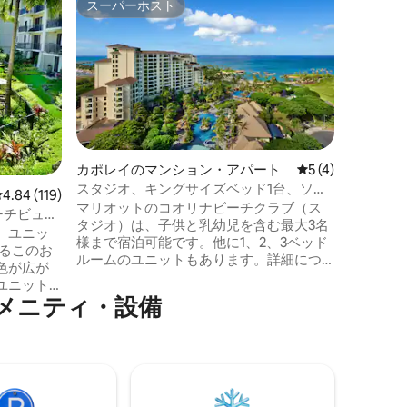
スーパーホスト
ゲス
スーパーホスト
大好評
2ベッドル
ーチヴィ
楽園のヴ
ましょう。 高級なリゾートスタ
活を、高
ッドルー
い。 オアフ島のほとんどのリゾートより
も穏やか
備えた、
雰囲気を
カポレイのマンション・アパート
レビュー4件、5
5 (4)
特徴としています
スタジオ、キングサイズベッド1台、ソフ
ートスタ
レビュー119件、5つ星中4.84つ星の平均評価
4.84 (119)
ァベッド、バルコニー、マリオット・コ
マリオットのコオリナビーチクラブ（ス
ットを提
ーチビュー
オリーナ
タジオ）は、子供と乳幼児を含む最大3名
ドミニア
、ユニッ
様まで宿泊可能です。他に1、2、3ベッド
供します
するこのお
ルームのユニットもあります。詳細につ
色が広が
いてはDMでお問い合わせください。 お部
ユニット
屋の概要 ゲストルーム キャスター付きベ
メニティ・設備
も近いタワ
ッドは許可されていません ベビーベッド
むような
の許可数：1 羽毛布団 360sqft/32sqm こ
ビーチラ
の部屋は禁煙です コネクティングルーム
をお楽し
はご利用いただけません 駐車場と交通手
ウラニ・
段 屋外駐車場と高さ6フィート10インチの
くださ
駐車場 バレーパーキング、料金： 1日