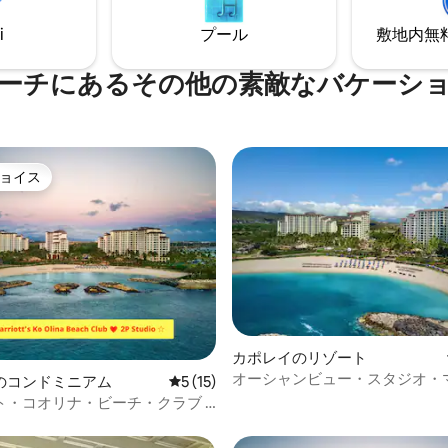
ターをお楽しみください。
の方は、ご予約時にプロモーシ
i
プール
敷地内無料駐
いてお問い合わせください。私
からの感謝のしるしです。
ーチにあるその他の素敵なバケーシ
ョイス
ョイス
カポレイのリゾート
オーシャンビュー・スタジオ・
4.98つ星の平均評価
のコンドミニアム
レビュー15件、5つ星中5つ星の平均評価
5 (15)
ト・コオリナ・ビーチ・クラブ
ト・コオリナ・ビーチ・クラブ -
タジオ