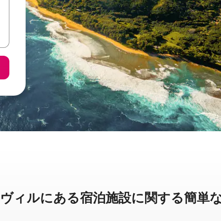
ルに⁠あ⁠る宿⁠泊⁠施⁠設⁠に関⁠す⁠る簡⁠単⁠な