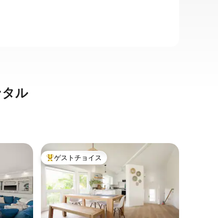
ンタル
プリンス
ゲストチョイス
ゲス
大好評のゲストチョイスです。
大好評
アパート
太平洋の
フロント
カウアイ
リンスビ
ーシャン
ニアムへ
の上に位