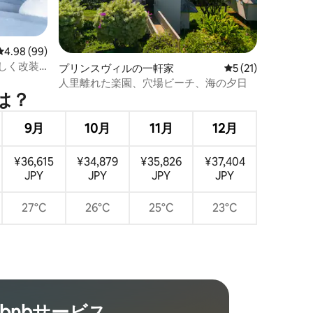
レビュー99件、5つ星中4.98つ星の平均評価
4.98 (99)
 新しく改装
プリンスヴィルの一軒家
レビュー21件、5
5 (21)
人里離れた楽園、穴場ビーチ、海の夕日
は⁠？
9月
10月
11月
12月
¥36,615
¥34,879
¥35,826
¥37,404
JPY
JPY
JPY
JPY
27°C
26°C
25°C
23°C
rbnb⁠サ⁠ー⁠ビ⁠ス