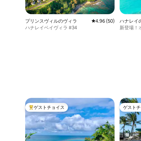
プリンスヴィルのヴィラ
レビュー50件、5つ星中
4.96 (50)
ハナレイ
ハナレイベイヴィラ #34
新登場！
コテージ 
ゲストチョイス
ゲストチ
大好評のゲストチョイスです。
ゲストチ