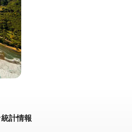
統⁠計⁠情⁠報