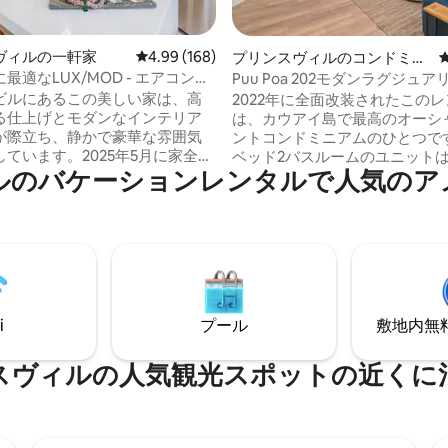
つ星中5つ星の平均評価
ヴィルの一軒家
レビュー168件、5つ星中4.99つ星の平均評価
4.99 (168)
プリンスヴィルのコンドミニ
アム
最適なLUX/MOD - エアコン付
Puu Poa 202モダンラグジュアリ
シャンフロント - エアコン
ビルにあるこの美しい家は、高
2022年に全面改装されたこの
る仕上げとモダンなインテリア
は、カウアイ島で最高のオーシ
が際立ち、静かで豪華な雰囲気
ントコンドミニアムのひとつです
ています。2025年5月に家全体
ベッド2バスルームのユニット
ルのバケーションレンタルで人気のア
ットエアコンを追加しました。
ン、リビングルーム、ダイニン
ビル・センターのショップ、レ
ム、ラナイ、メインベッドルー
、サービスから徒歩すぐの場所
大なオーシャンビューを誇って
す。この物件は、オープンスペ
オープンスペース、新しい家電
色の良いプリンスビルゴルフコ
かれたデザインが、思い出作り
接しています！ハナレイ湾の高
しい食事、この豪華なリトリー
「ザ・ワン」がすぐ近くにあり
つろぎのひとときを演出します。 この
リンスビルからアニニビーチ、
リンスビルのコンドミニアムは
i
プール
敷地内無料駐
ェイ、ハナレイ湾、コミュニテ
ーチまで徒歩圏内にあり、プー
マーズマーケットへ簡単にアク
スコートがあります。
ます
スヴィルの人気観光スポットの近くに