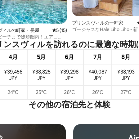
プリンスヴィルの一軒家
ゴージャスなHale Liho Liho -
つ星中5つ星の平均評価
ヴィルの町家・長屋
レビュー15件、5つ星中5つ星の平均評価
5 (15)
されたエアコン付きのお部屋
ビーチまで徒歩圏内！エアコ
ンスヴィルを訪⁠れ⁠るの⁠に最⁠適⁠な時⁠期⁠
、ジム、Wi-Fi
4月
5月
6月
7月
8月
¥39,456
¥38,825
¥39,298
¥40,087
¥38,193
JPY
JPY
JPY
JPY
JPY
24°C
25°C
26°C
26°C
27°C
その他の宿⁠泊⁠先と体⁠験
験
Ai