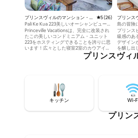
プリンスヴィルのマンション・ア
レビュー26件、5
5 (26)
プリンス
パート
Pali Ke Kua 223美しいオーシャンビューと
島の冒険に
バリ海の眺め
き
Princeville Vacationsは、完全に改装され
プリンス
たこの美しいコンドミニアム・ユニット
級感のあ
223をホスティングできることを誇りに思
デザイン
います！広々とした寝室2室のカウアイ島
を醸し出し
プリンスヴィ
のバケーションレンタル。 バリ・ハイの
にスプリ
パノラマオーシャンビューと夕日をお楽
プリンス
しみください。 プリンスビルのプレミア
ストラン
リゾート、パリケクアは、海の崖の上に
にありま
あります。 美しく装飾されており、すべ
ースと景
ての家電は新品です。 主寝室にはキング
ースに隣
サイズベッドがあり、第二寝室は2つのツ
級ホテル
インまたはキングサイズベッドにするこ
ます。プ
キッチン
Wi-F
とができます。 キッチン設備充実、洗濯
ハイダウ
乾燥機装備 世界で最も壮観な景色！
ィファー
セスでき
プリン