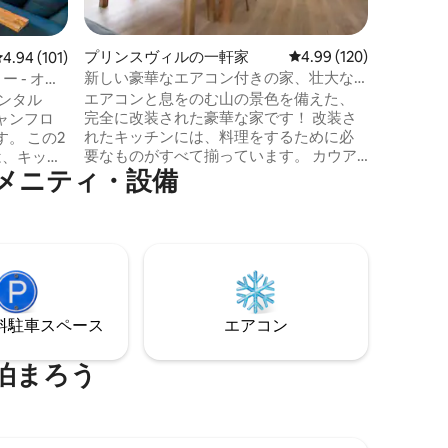
家からは
ーコイズ
的なキラ
プリンスヴィルの一軒家
レビュー120件、5つ星
4.99 (120)
レビュー101件、5つ星中4.94つ星の平均評価
4.94 (101)
眺めることがで
新しい豪華なエアコン付きの家、壮大な
ー - オー
理想的に
山の景色
エアコンと息をのむ山の景色を備えた、
レンタル
は、どの
完全に改装された豪華な家です！ 改装さ
ャンフロ
イバシー
れたキッチンには、料理をするために必
。 この2
の自然の
要なものがすべて揃っています。 カウア
は、キッチ
るのに最
メニティ・設備
イ島の比類のないビーチを楽しみ、プー
グルー
ルやジャグジーでリラックスし、ラナイ
ムから広
バーでお気に入りの飲み物をお楽しみく
います。
ださい。 プリンスビルとハナレイの魅力
、考え抜
的な町を探索したり、マカイゴルフクラ
、素晴ら
ブでゴルフを楽しんだりしましょう。 息
トでのく
をのむような景色を望む2つのオフィスス
プ
ペースは、リモートワークに最適です。
、2つのビ
⁠車ス⁠ペ⁠ー⁠ス
エアコン
島のアロハを感じて、元気を取り戻し、
ルとテニ
リフレッシュしましょう。
泊まろう