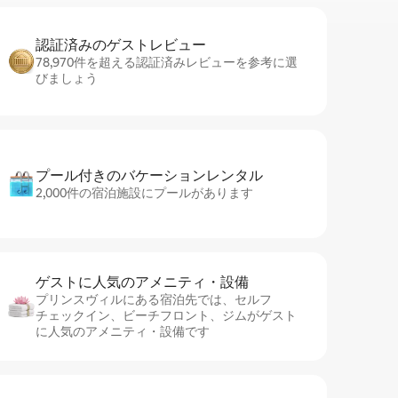
認証済みのゲ⁠ス⁠ト⁠レ⁠ビ⁠ュ⁠ー
78,970件を超える認証済みレビューを参考に選
びましょう
プール付きのバ⁠ケ⁠ー⁠シ⁠ョ⁠ンレ⁠ン⁠タ⁠ル
2,000件の宿泊施設にプールがあります
ゲストに人⁠気⁠のア⁠メ⁠ニ⁠テ⁠ィ・設⁠備
プリンスヴィルにある宿泊先では、セ⁠ル⁠フ
チ⁠ェ⁠ッ⁠ク⁠イ⁠ン、ビーチフロント、ジムがゲスト
に人気のアメニティ・設備です