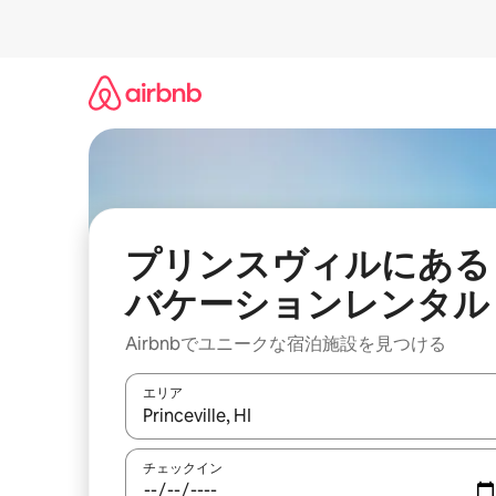
コ
ン
テ
ン
ツ
に
ス
キ
ッ
プ
プリンスヴィルにある
バケーションレンタル
Airbnbでユニークな宿泊施設を見つける
エリア
検索結果が表示されたら、上下の矢印キーを使っ
チェックイン