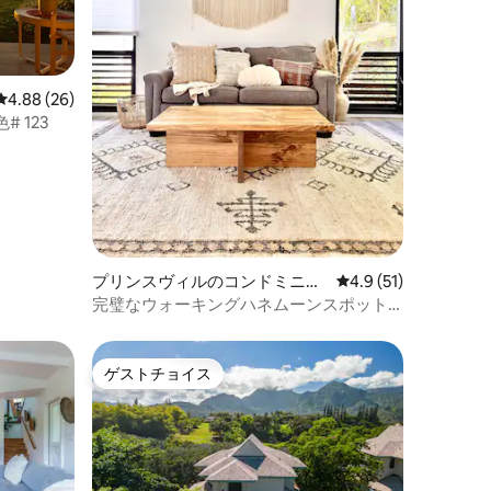
レビュー26件、5つ星中4.88つ星の平均評価
4.88 (26)
# 123
プリンスヴィルのコンドミニア
レビュー51件、5つ
4.9 (51)
ム
完璧なウォーキングハネムーンスポット•
エアコン+フルキッチン
ゲストチョイス
ゲストチョイス