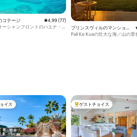
4.96つ星の平均評価
のコテージ
レビュー77件、5つ星中4.99つ星の平均評価
4.99 (77)
オーシャンフロントのハエナ・
プリンスヴィルのマンショ
- ビーチまで徒歩圏内
ン・アパート
Pali Ke Kuaの壮大な海／山の景色
ョイス
ゲストチョイス
ョイス
大好評のゲストチョイスです。