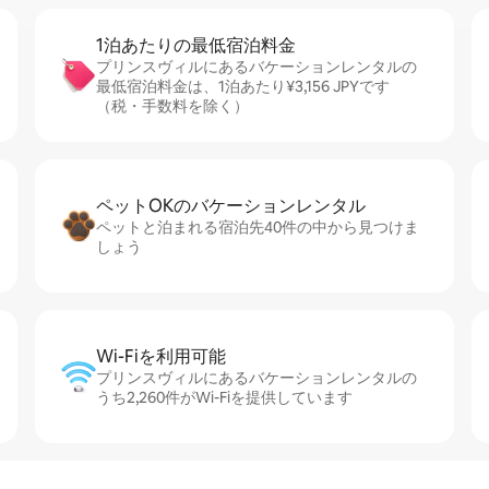
1泊あたりの最⁠低⁠宿⁠泊⁠料⁠金
プリンスヴィルにあるバケーションレンタルの
最低宿泊料金は、1泊あたり¥3,156 JPYです
（税・手数料を除く）
ペットOKのバ⁠ケ⁠ー⁠シ⁠ョ⁠ンレ⁠ン⁠タ⁠ル
ペットと泊まれる宿泊先40件の中から見つけま
しょう
Wi-Fiを利⁠用⁠可⁠能
プリンスヴィルにあるバケーションレンタルの
うち2,260件がWi-Fiを提供しています