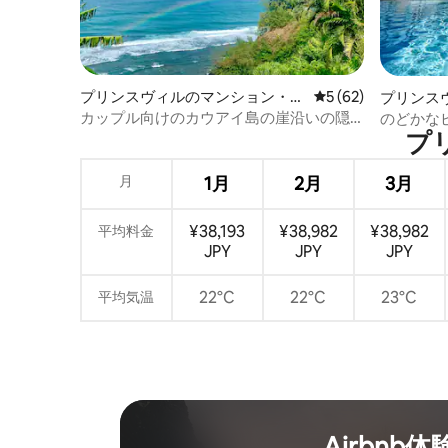
プリンスヴィルのマンション・ア
レビュー62件、5
5 (62)
プリンス
パート
カップル向けのカウアイ島の崖沿いの隠
のどかな
プリ
れ家、エアコン付き
ン、プール
月
1月
2月
3月
¥38,193
¥38,982
¥38,982
平均料金
JPY
JPY
JPY
22°C
22°C
23°C
平均気温
Airbnb体