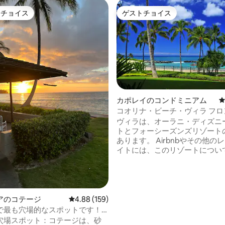
トチョイス
ゲストチョイス
ゲストチョイスです。
ゲストチョイス
カポレイのコンドミニアム
コオリナ・ビーチ・ヴィラ フロ
中4.94つ星の平均評価
ーシャンビュー 2寝室/2バスル
ヴィラは、オーラニ・ディズニ
トとフォーシーズンズリゾート
あります。 Airbnbやその他のレンタルサ
イトには、このリゾートについ
ポジティブなレビューがありま
宿泊施設の中でも最もレビュー
泊施設の1つです！ 2010年からヴィラを賃
貸人とシェアしています。安心
て、オーナーと直接やり取りし
アのコテージ
レビュー159件、5つ星中4.88つ星の平均評価
4.88 (159)
らしい体験と滞在を確実にしま
で最も穴場的なスポットです！
2018年からAirbnbスーパーホスト
けています！
穴場スポット：コテージは、砂