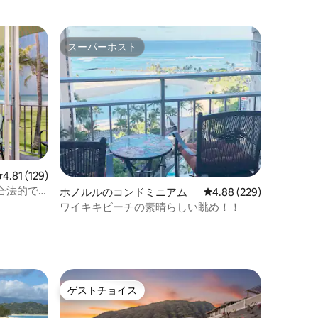
スーパーホスト
スーパーホスト
レビュー129件、5つ星中4.81つ星の平均評価
4.81 (129)
合法的で
ホノルルのコンドミニアム
レビュー229件、5つ星
4.88 (229)
ワイキキビーチの素晴らしい眺め！！
ゲストチョイス
ゲストチョイス