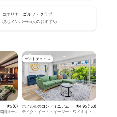
コオリナ・ゴルフ・クラブ
現地メンバー65人のおすすめ
ゲストチョイス
ゲストチョイス
レビュー6件、5つ星中5つ星の平均評価
5 (6)
ホノルルのコンドミニアム
レビュー153件、5つ星
4.95 (153)
10階オー
テイク・イット・イージー・ワイキキ・
ビーチ・コンドミニアム