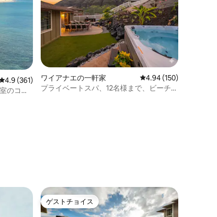
ワイアナエの一軒家
レビュー150件、5つ星
4.94 (150)
レビュー361件、5つ星中4.9つ星の平均評価
4.9 (361)
プライベートスパ、12名様まで、ビーチま
寝室のコテ
で5分
ゲストチョイス
ゲストチョイス