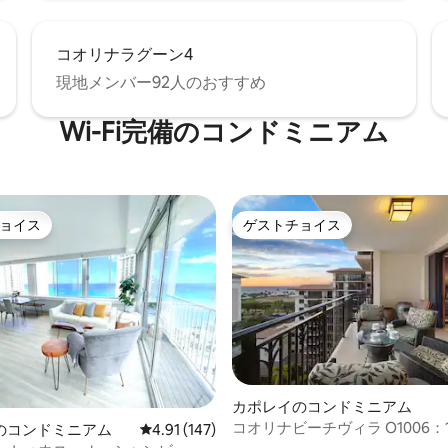
コオリナラグーン4
現地メンバー92人のおすすめ
Wi-Fi完備のコンドミニアム
ョイス
ゲストチョイス
ョイス
ゲストチョイス
カポレイのコンドミニアム
コオリナビーチヴィラ O1006：
中4.96つ星の平均評価
のコンドミニアム
レビュー147件、5つ星中4.91つ星の平均評価
4.91 (147)
シャンビュー