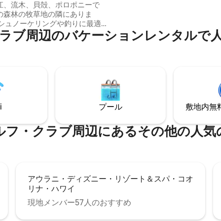
チヴィラは2007年に建てられ
江、流木、貝殻、ポロポニーで
ゾートです。 オーラニとフォーシーズン
の森林の牧草地の隣にありま
ズの半分以下の価格で信じられ
の価値！
⁠のバ⁠ケ⁠ー⁠シ⁠ョ⁠ン⁠レ⁠ン⁠タ⁠ル⁠で人⁠気
マイル以内に2つのサーフブレイク
ウィンドサーファーはほとんど
風を感じ、私たちの後ろにある
いハイキングコースを提供しま
ッピンググリーン、テニスコー
す。 テレビとWi-Fiを備えてい
i
プール
敷地内無料駐
-01。 TMK：1-6-8-009-
1。
クラブ⁠周⁠辺⁠に⁠あ⁠るそ⁠の⁠他⁠の人⁠気⁠の観
アウラニ・ディズニー・リゾート＆スパ・コオ
リナ・ハワイ
現地メンバー57人のおすすめ