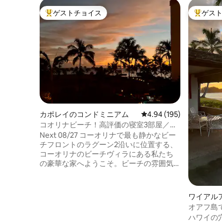
ゲストチョイス
ゲス
大好評のゲストチョイスです。
大好評の
カポレイのコンドミニアム
レビュー195件、5つ星
4.94 (195)
コオリナビーチ！高評価の寝室3部屋／バ
スルーム3つ、次回は8月27日
Next 08/27 コーオリナで最も静かなビー
チフロントのラグーン2沿いに位置する、
コーオリナのビーチヴィラにある私たち
の豪華な家へようこそ。ビーチの雰囲気
とフォーシーズンズやリッツ・カールト
ンの雰囲気を備えたこの宿泊先は、カッ
プル、世代が混ざった家族、または一緒
ワイアル
に旅行するお友達に最適な拠点です。 こ
オアフ島
の最大の3ベッドルーム/3バスルームの間
認可を受
ハワイの
取りには、2つのマスタースイートと1つの