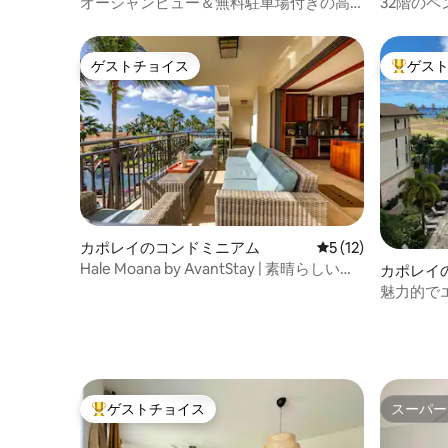
オーシャンビュー＆無料駐車場付きの高
32階の
級コンドミニアム！
ー、ビー
ゲストチョイス
ゲス
ゲストチョイス
大好評の
カポレイのコンドミニアム
レビュー12件、5
5 (12)
Hale Moana by AvantStay | 素晴らしいビ
カポレイ
ーチリゾート
魅力的で
のラグジ
ゲストチョイス
スーパー
大好評のゲストチョイスです。
スーパー