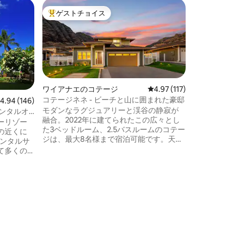
ワイアナ
ゲストチョイス
ゲス
大好評のゲストチョイスです。
大好評
ビーチフ
リンセス
この砂浜
アムから
の上の足
ズ色の海
ルコニー
です。 11月から4月にかけては、クジラが
見えるかもしれ
ワイアナエのコテージ
レビュー117件、5つ星
4.97 (117)
地はサプラ
コテージネネ - ビーチと山に囲まれた豪邸
レビュー146件、5つ星中4.94つ星の平均評価
4.94 (146)
ルカさえも現れ
モダンなラグジュアリーと渓谷の静寂が
ンタルオ
から逃れ
融合。2022年に建てられたこの広々とし
ーム
ーリゾー
イルを体験しま
た3ベッドルーム、2.5バスルームのコテー
の近くに
ーケリン
ジは、最大8名様まで宿泊可能です。天井
ができます。 海のリズムに
高14フィートの広々としたリビングルー
て多くの
人生が永
ム、高級家具、スマートテレビをお楽し
す！この
みください。外に出ると、コミュニティ
が多い宿
で最高の山の景色が見える、手入れの行
き届いた南国の庭があり、朝のコーヒー
して借り
や夜の星空観賞に最適です。コミュニテ
て、素晴
ィプール、ジャグジー、ジムをお楽しみ
しょう。
ください。これらすべては、世界クラス
！ ビー
のウェストサイドビーチやハイキングコ