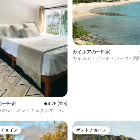
中4.95つ星の平均評価
カイルアの一軒家
カイルア・ビーチ・パーク - 2
ージ
の一軒家
レビュー125件、5つ星中4.76つ星の平均評価
4.76 (125)
のノースショアスタジオ！ - ビ
徒歩で行けます！
トチョイス
ゲストチョイス
ゲストチョイスです。
ゲストチョイス