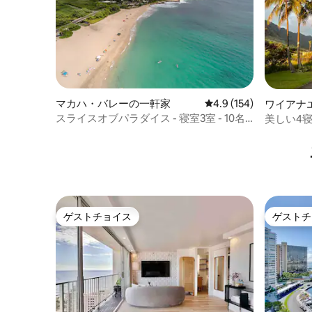
マカハ・バレーの一軒家
レビュー154件、5つ星
4.9 (154)
ワイアナ
スライスオブパラダイス - 寝室3室 - 10名
美しい4寝
様まで宿泊可能 - 2名様と10名様で同じ料
ンテンビ
金
ゲストチョイス
ゲストチ
ゲストチョイス
ゲストチ