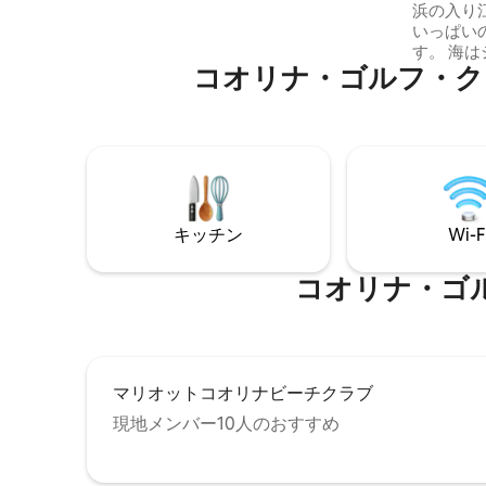
浜の入り
バンクルームがあり、それぞれに専用バ
いっぱい
スルームが備わっています。最大8名様ま
す。 海はシュノーケリングや釣りに最適
でご宿泊いただけるベッドを備えてお
コオリナ・ゴルフ・クラブ⁠周⁠辺
です。1
り、広々としたスペースと贅沢な雰囲気
があり、
をお求めのゲストにとって完璧な隠れ家
の午後に
です。
山々は良
す。 コロニーには素敵なプールと大きな
芝生のチ
トがありま
ます。 ライセンス番号90/TVU-0108。 GE
キッチン
Wi-F
-142 -964 -5312 
001-002
コオリナ・ゴルフ・
マリオットコオリナビーチクラブ
現地メンバー10人のおすすめ