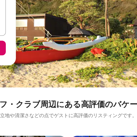
ブ⁠周⁠辺⁠に⁠あ⁠る高⁠評⁠価⁠のバ⁠ケ⁠ー⁠シ
立地や清潔さなどの点でゲストに高評価のリスティングです。