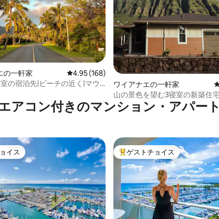
中4.9つ星の平均評価
エの一軒家
レビュー168件、5つ星中4.95つ星の平均評価
4.95 (168)
室の宿泊先|ビーチの近く|マウ
ワイアナエの一軒家
ュー
山の景色を望む3寝室の新築住
エアコン付きのマンション・アパー
に近い
ョイス
ゲストチョイス
ョイス
大好評のゲストチョイスです。