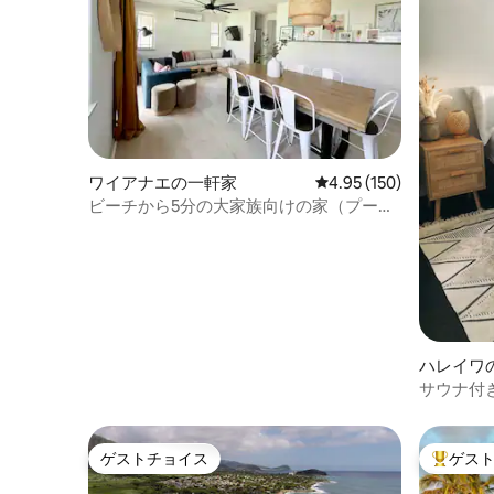
ワイアナエの一軒家
レビュー150件、5つ星
4.95 (150)
ビーチから5分の大家族向けの家（プール
付き）
ハレイワ
サウナ付き
ーチまで
ゲストチョイス
ゲス
ゲストチョイス
大好評の