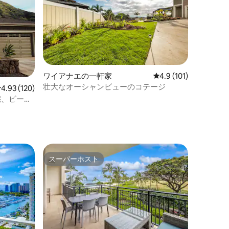
ワイアナエの一軒家
レビュー101件、5つ
4.9 (101)
壮大なオーシャンビューのコテージ
レビュー120件、5つ星中4.93つ星の平均評価
4.93 (120)
宅、ビーチ
ト
スーパーホスト
スーパーホスト