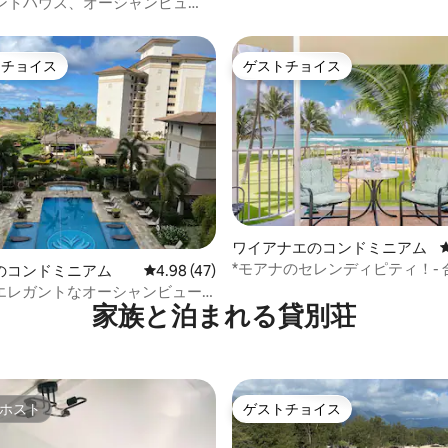
ペントハウス、オーシャンビュ
チまで徒歩3分
トチョイス
ゲストチョイス
ゲストチョイスです。
ゲストチョイス
つ星中5つ星の平均評価
ワイアナエのコンドミニアム
*モアナのセレンディピティ！- 
のコンドミニアム
レビュー47件、5つ星中4.98つ星の平均評価
4.98 (47)
ビーチフロント！*
エレガントなオーシャンビュー
家族と泊まれる貸別荘
ュアリービーチヴィラ
ホスト
ゲストチョイス
ホスト
ゲストチョイス