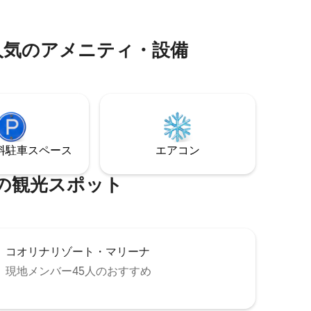
た新しいリ
ースからわずか数分の場所にあります。
48時間以内のキャンセル保証。
ないほど
⁠のア⁠メ⁠ニ⁠テ⁠ィ⁠・⁠設⁠備
⁠車ス⁠ペ⁠ー⁠ス
エアコン
⁠光⁠ス⁠ポ⁠ッ⁠ト
コオリナリゾート・マリーナ
現地メンバー45人のおすすめ