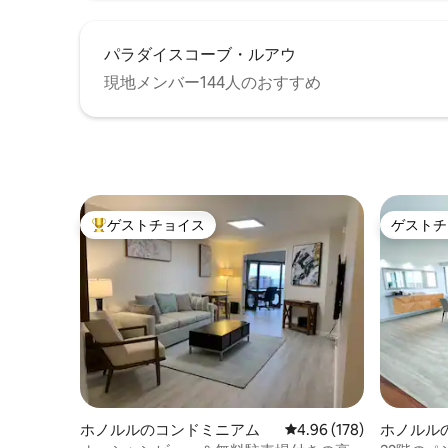
パラダイスコーブ・ルアウ
現地メンバー144人のおすすめ
ゲストチョイス
ゲストチ
大好評のゲストチョイスです。
ゲストチ
ホノルルのコンドミニアム
レビュー178件、5つ星
4.96 (178)
ホノルル