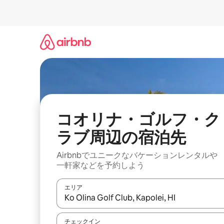
コ
ン
テ
ン
ツ
に
ス
キ
ッ
プ
コオリナ・ゴルフ・ク
ラブ⁠周⁠辺⁠の宿⁠泊⁠先
Airbnbでユニークなバ⁠ケ⁠ー⁠シ⁠ョ⁠ンレ⁠ン⁠タ⁠ルや
一⁠軒⁠家な⁠ど⁠を予⁠約⁠し⁠よ⁠う
エリア
検索結果が表示されたら、上下の矢印キーを使っ
チェックイン