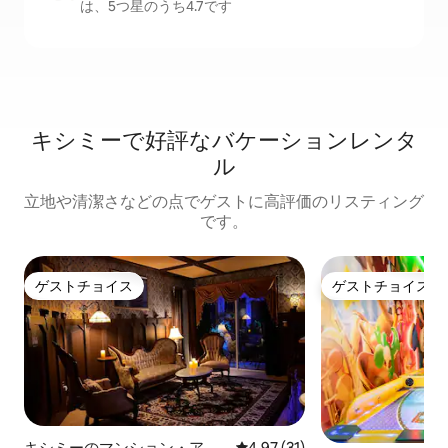
は、5つ星のうち4.7です
キシミーで好評なバケーションレンタ
ル
立地や清潔さなどの点でゲストに高評価のリスティング
です。
ゲストチョイス
ゲストチョイス
ゲストチョイス
ゲストチョイス
キシミーのマンション・アパ
レビュー31件、5つ星中4.97
4.97 (31)