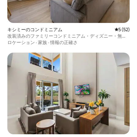
キシミーのコンドミニアム
レビュー5
5 (52)
改装済みのファミリーコンドミニアム・ディズニー・無料
駐車場
ロケーション
·
家族
·
情報の正確さ