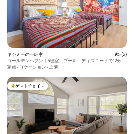
キシミーの一軒家
レビュー
5 (3)
ゴールデンヘブン｜5寝室｜プール｜ディズニーまで12分
家族
·
ロケーション
·
近隣
ゲストチョイス
大好評のゲストチョイスです。