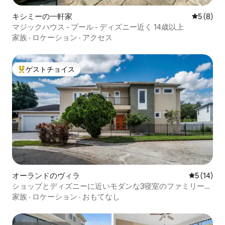
キシミーの一軒家
レビュー
5 (8)
マジックハウス - プール - ディズニー近く 14歳以上
家族
·
ロケーション
·
アクセス
ゲストチョイス
大好評のゲストチョイスです。
オーランドのヴィラ
レビュー1
5 (14)
ショップとディズニーに近いモダンな3寝室のファミリーホ
ーム
家族
·
ロケーション
·
おもてなし