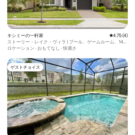
キシミーの一軒家
レビュー4件
4.75 (4)
ストーリー・レイク・ヴィラ | プール、ゲームルーム、14名
様まで収容可能
ロケーション
·
おもてなし
·
快適さ
ゲストチョイス
ゲストチョイス