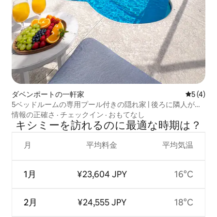
ダベンポートの一軒家
レビュー
5 (4)
5ベッドルームの専用プール付きの隠れ家 | 後ろに隣人がい
ません
情報の正確さ
·
チェックイン
·
おもてなし
キシミーを訪⁠れ⁠るの⁠に最⁠適⁠な時⁠期⁠は⁠？
月
平均料金
平均気温
1月
¥23,604 JPY
16°C
2月
¥24,555 JPY
18°C