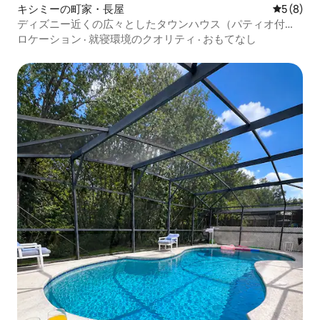
キシミーの町家・長屋
レビュー
5 (8)
ディズニー近くの広々としたタウンハウス（パティオ付
き）
ロケーション
·
就寝環境のクオリティ
·
おもてなし