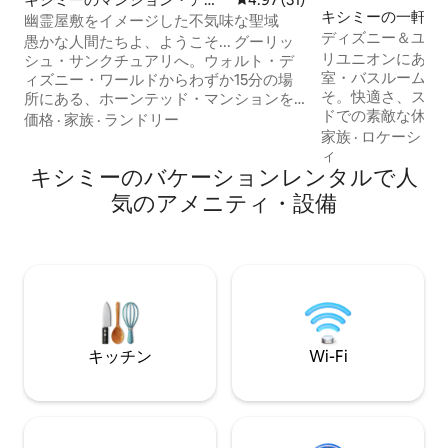
キシミーの一軒家
ート
幽霊屋敷をイメージした不気味な聖域
ディズニー＆ユニ
愚かな人間たちよ、ようこそ... グーリッ
たヴィラ・リユニ
リユニオンにある
シュ・サンクチュアリへ。ウォルト・デ
ドルーム）
室・バスルーム4
ィズニー・ワールドからわずか15分の場
そ。快適さ、スタ
所にある、ホーンテッド・マンションを
ドでの素敵な休暇
テーマにした没入型の宿泊先。キャンド
価格
·
家族
·
ランドリー
ループ向けにデザ
家族
·
ロケーショ
ルの光がちらつき、空気は静まり返って
新しい家具、モダ
ィ
います... 最大6名様までご宿泊いただけ
キシミーのバケーションレンタルで人
ーリーとミッキー
る、唯一無二のホーンテッドマンション
ルーム、マッサー
をテーマにした滞在を体験しましょう。
気のアメニティ・設備
としたオープン・
キシミーにあるこの不気味な宿泊先で
ホッケー、アーケ
は、お気にいりの幽霊屋敷に滞在できま
ル、PlayStati
す。もちろん、勇気がある方だけ。 次の
ームルームをお楽
キャンペーンをプレイする準備はできて
忘れられない一日
いますか？ DnDの週末に集まる場所が必
のスクリーン付き
要ですか？聖域とそこに住まう霊たちが
ションあり）でリ
待っています。
キッチン
Wi-Fi