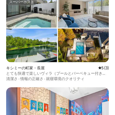
スーパーホスト
スーパーホスト
キシミーの町家・長屋
レビュー
5 (3)
とても快適で楽しいヴィラ（プールとバーベキュー付き）|
ディズニー近く
清潔さ
·
情報の正確さ
·
就寝環境のクオリティ