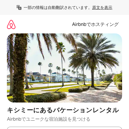
コ
一部の情報は自動翻訳されています。
原文を表示
ン
テ
ン
Airbnbでホスティング
ツ
に
ス
キ
ッ
プ
キシミーにあるバケーションレンタル
Airbnbでユニークな宿泊施設を見つける