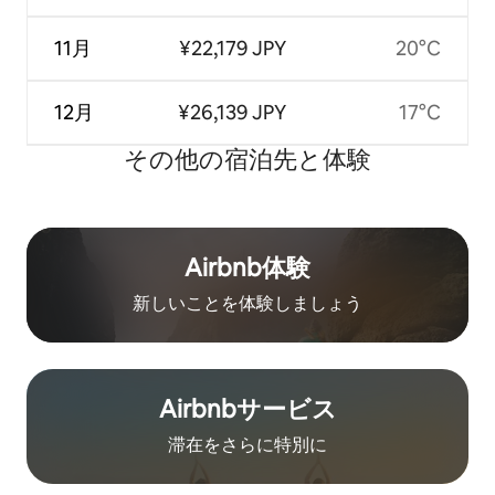
11月
¥22,179 JPY
20°C
12月
¥26,139 JPY
17°C
その他の宿⁠泊⁠先と体⁠験
Airbnb体験
新しいことを体験しましょう
Airbnb⁠サ⁠ー⁠ビ⁠ス
滞在をさ⁠ら⁠に特⁠別⁠に